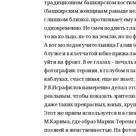
традиционном башкирском костюме, 
(башкирским женщинам раньше не
слишком близко), протягивает ему к
одновременно. Не смея поднять гла
то на кольцо, не то на землю, но по 
А вот молодая учительница Галия (с
блузке и в клетчатой юбке прижала
уйти на фронт. В ее глазах – печаль
фотография: героиня, в голубом пла
каблуках, счастливая, еще не знает,
Р.В.Исрафилов намеренно делал это
реальным, чтобы показать зрителю,
даже таких прекрасных, юных, хруп
Этот же прием используется и в спе
М.Карима, где образ Марии-Терезы
поэзией и женственностью. На фото