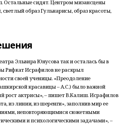
уп. Остальные сидят. Центром мизансцены
 светлый образ Гульнарисы, образ красоты,
ешения
еатра Эльвира Юнусова так и осталась бы в
бы Рифкат Исрафилов не раскрыл
ности своей ученицы. «Преодоление
башкирской красавицы – А.С.) было важной
й рост актрисы», – пишет В.Калиш. Исрафилов
а, из линии, из шеренги», заполнив мир ее
ниями, неповторяющимися сюжетными
ическими и психологическими задачами», –