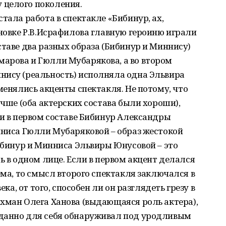
 целого поколения.
тала работа в спектакле «Бибинур, ах,
ановке Р.В.Исрафилова главную героиню играли
ставе два разных образа (Бибинур и Миннису)
арова и Гюлли Мубарякова, а во втором
нису (реальность) исполняла одна Эльвира
менялись акценты спектакля. Не потому, что
учше (оба актерских состава были хороши),
ли в первом составе Бибинур Александры
нниса Гюлли Мубаряковой – образ жестокой
Бибинур и Минниса Эльвиры Юнусовой – это
ь в одном лице. Если в первом акцент делался
ема, то смысл второго спектакля заключался в
ека, от того, способен ли он разглядеть грезу в
хман Олега Ханова (выдающаяся роль актера),
иданно для себя обнаруживал под уродливым