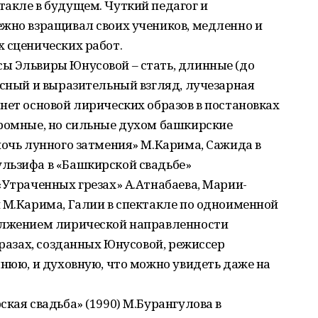
акле в будущем. Чуткий педагог и
ежно взращивал своих учеников, медленно и
 сценических работ.
ы Эльвиры Юнусовой – стать, длинные (до
ясный и выразительный взгляд, лучезарная
нет основой лирических образов в постановках
кромные, но сильные духом башкирские
ночь лунного затмения» М.Карима, Сажида в
льзифа в «Башкирской свадьбе»
«Утраченных грезах» А.Атнабаева, Марии-
 М.Карима, Галии в спектакле по одноименной
олжением лирической направленности
бразах, созданных Юнусовой, режиссер
шнюю, и духовную, что можно увидеть даже на
ская свадьба» (1990) М.Буран­гулова в