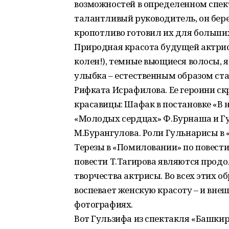
возможностей в определенном спект
талантливый руководитель, он бер
кропотливо готовил их для больших
Природная красота будущей актрис
колен!), темные вьющиеся волосы, 
улыбка – естественным образом ста
Рифката Исрафилова. Ее героини с
красавицы: Шафак в постановке «В 
«Молодых сердцах» Ф.Бурнаша и Гу
М.Бурангулова. Роли Гульнарисы в 
Терезы в «Помиловании» по повести
повести Т.Тагирова являются прод
творчества актрисы. Во всех этих о
воспевает женскую красоту – и вне
фотографиях.
Вот Гульзифа из спектакля «Баш­кир