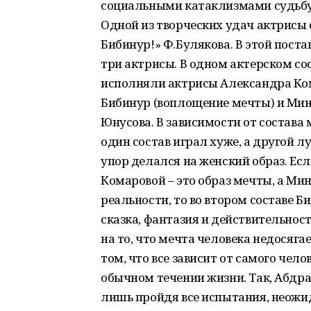
социальными катаклизмами судьбу
Одной из творческих удач актрисы с
Бибинур!» Ф.Булякова. В этой пост
три актрисы. В одном актерском со
исполняли актрисы Александра Ком
Бибинур (воплощение мечты) и Мин
Юнусова. В зависимости от состава 
один состав играл хуже, а другой л
упор делался на женский образ. Ес
Комаровой – это образ мечты, а Ми
реальности, то во втором составе 
сказка, фантазия и действительност
на то, что мечта человека недосяга
том, что все зависит от самого челов
обычном течении жизни. Так, Абдра
лишь пройдя все испытания, неож