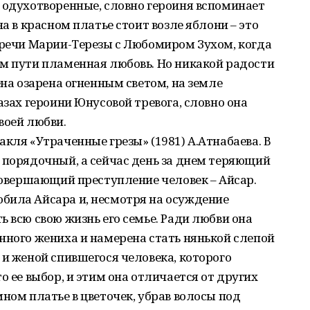
 одухотворенные, словно героиня вспоминает
на в красном платье стоит возле яблони – это
тречи Марии-Терезы с Любомиром Зухом, когда
ем пути пламенная любовь. Но никакой радости
ена озарена огненным светом, на земле
азах героини Юнусовой тревога, словно она
воей любви.
кля «Утраченные грезы» (1981) А.Атнабаева. В
 порядочный, а сейчас день за днем теряющий
 совершающий преступление человек – Айсар.
била Айсара и, несмотря на осуждение
 всю свою жизнь его семье. Ради любви она
нного жениха и намерена стать нянькой слепой
 и женой спившегося человека, которого
о ее выбор, и этим она отличается от других
ном платье в цветочек, убрав волосы под