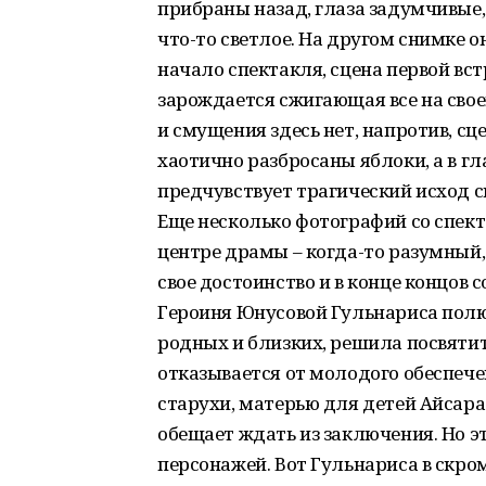
прибраны назад, глаза задумчивые,
что-то светлое. На другом снимке о
начало спектакля, сцена первой вс
зарождается сжигающая все на сво
и смущения здесь нет, напротив, сц
хаотично разбросаны яблоки, а в гл
предчувствует трагический исход с
Еще несколько фотографий со спекта
центре драмы – когда-то разумный,
свое достоинство и в конце концов
Героиня Юнусовой Гульнариса полю
родных и близких, решила посвятить
отказывается от молодого обеспече
старухи, матерью для детей Айсара
обещает ждать из заключения. Но эт
персонажей. Вот Гульнариса в скром