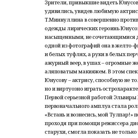
Зрители, привыкшие видеть Юнусов
удивились, увидев любимую актрис
Т.Миннуллина в совершенно против
одежды лирических героинь Юнусов
насыщенными, не сочетающимися д
одной из фотографий она в желто-ф
и белых туфлях, а руки в белых пе
ажурный веер, в ушах – огромные ж
аляповатым макияжем. В этом спек
Юнусову – актрису, способную не т
но и виртуозно играть острохаракт
Первой серьезной работой Эльвиры
первоначального амплуа стала рол
«Встань и вознесись, мой Тулпар!» п
проходя при помощи режиссера дис
старухи, смогла показать не тольк