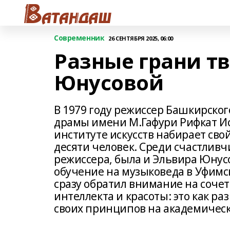
Современник
26 СЕНТЯБРЯ 2025, 06:00
Разные грани т
Юнусовой
В 1979 году режиссер Башкирског
драмы имени М.Гафури Рифкат И
институте искусств набирает сво
десяти человек. Среди счастливч
режиссера, была и Эльвира Юнусо
обучение на музыковеда в Уфимс
сразу обратил внимание на сочет
интеллекта и красоты: это как ра
своих принципов на академическ