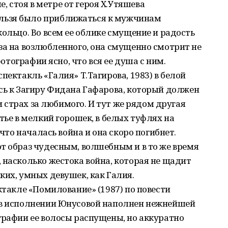
стоя в мет­ре от героя Х.Утяшева
льзя было приближаться к мужчинам
ольцо. Во всем ее облике смущение и радость
за на возлюбленного, она смущенно смотрит не
фотографии ясно, что вся ее душа с ним.
пектакль «Галия» Т.Тагирова, 1983) в белой
сь к Загиру Фидана Гафарова, который должен
 и страх за любимого. И тут же рядом другая
тье в мелкий горошек, в белых туфлях на
 что началась война и она скоро погибнет.
т образ чудесным, волшебным и в то же время
 насколько жестока война, которая не щадит
ких, умных девушек, как Галия.
ктакле «Помилование» (1987) по повести
 в исполнении Юнусовой наполнен нежнейшей
графии ее волосы распущены, но аккуратно