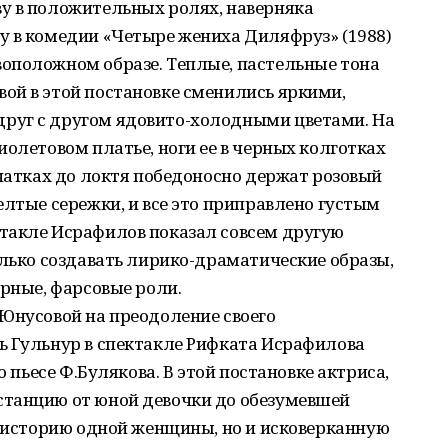
у в положительных ролях, наверняка
у в комедии «Четыре жениха Диляфруз» (1988)
оположном образе. Теплые, пастельные тона
ой в этой постановке сменились яркими,
руг с другом ядовито-холодными цветами. На
иолетовом платье, ноги ее в черных колготках
рчатках до локтя победоносно держат розовый
елтые сережки, и все это приправлено густым
такле Исрафилов показал совсем другую
олько создавать лирико-драматические образы,
ерные, фарсовые роли.
 Юнусовой на преодоление своего
ь Гульнур в спектакле Рифката Исрафилова
о пьесе Ф.Булякова. В этой постановке актриса,
танцию от юной девочки до обезумевшей
о историю одной женщины, но и исковерканную