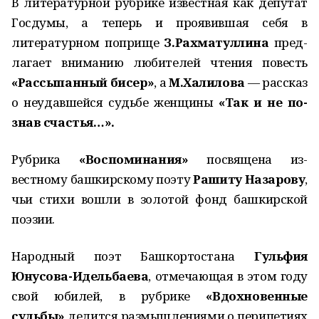
В литературной рубрике известная как депутат
Госдумы, а теперь и проявившая себя в
литературном поприще
З.Рахматуллина
пред­
лагает вниманию любителей чтения повесть
«Рассыпанный бисер»
, а
М.Халилова
— рассказ
о неудавшейся судьбе женщины
«Так и не по­
знав счастья…».
Рубрика
«Воспоминания»
посвящена из­
вестному башкирскому поэту
Рашиту Назарову
,
чьи стихи вошли в золотой фонд башкирской
поэзии.
Народный поэт Башкортостана
Гульфия
Юнусова-Идельбаева
, отмечающая в этом году
свой юбилей, в рубрике
«Вдохновенные
судьбы»
делится размышлениями о перипетиях