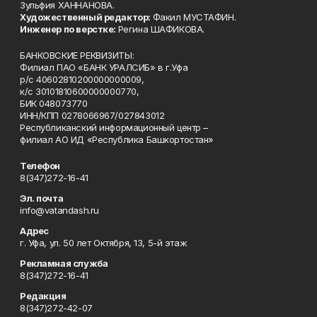
Зульфия ХАННАНОВА.
Художественный редактор:
Факил МУСТАФИН.
Инженер по верстке:
Регина ШАФИКОВА.
БАНКОВСКИЕ РЕКВИЗИТЫ:
Филиал ПАО «БАНК УРАЛСИБ» в г.Уфа
р/с 40602810200000000009,
к/с 30101810600000000770,
БИК 048073770
ИНН/КПП 0278066967/027843012
Республиканский информационный центр –
филиал АО ИД «Республика Башкортостан»
Телефон
8(347)272-16-41
Эл. почта
info@vatandash.ru
Адрес
г. Уфа, ул. 50 лет Октября, 13, 5-й этаж
Рекламная служба
8(347)272-16-41
Редакция
8(347)272-42-07