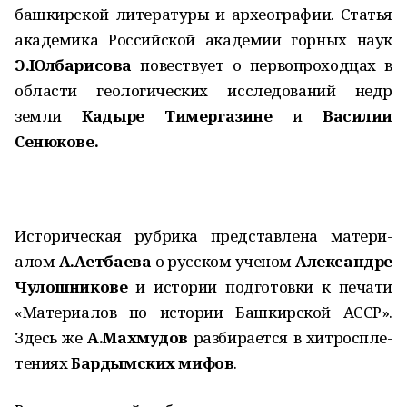
башкирской литературы и археографии. Статья
академика Российской академии горных наук
Э.Юлбарисова
повествует о первопроходцах в
области геологических исследований недр
земли
Кадыре Тимергазине
и
Василии
Сенюкове.
Историческая рубрика представлена матери­
алом
А.Аетбаева
о русском ученом
Александре
Чулошникове
и истории подготовки к печати
«Материалов по истории Башкирской АССР».
Здесь же
А.Махмудов
разбирается в хитроспле­
тениях
Бардымских мифов
.