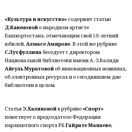
«Культура и искусство»
содержит статью
Д.Каюмовой
о народном артисте
Башкортостана, отмечающим свой 50-летний
юбилей,
Алмасе Амирове
. В этой же рубрике
С.Лутфуллина
беседует с директором
Национальной библиотеки имени А.-З.Валиди
Айгуль Муратовой
об инновационных новинках,
об электронных ресурсах и о сегодняшнем дне
библиотеки в целом.
Статья
Э.Халиковой
в рубрике
«Спорт»
повествует о председателе Федерации
парашютного спорта РБ
Гайрате Манаеве
,