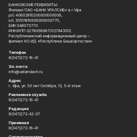
БАНКОВСКИЕ РЕКВИЗИТЫ:
Филиал ПАО «БАНК УРАЛСИБ» в г.Уфа
р/с 40602810200000000009,
к/с 30101810600000000770,
БИК 048073770
ИНН/КПП 0278066967/027843012
Республиканский информационный центр –
филиал АО ИД «Республика Башкортостан»
Телефон
8(347)272-16-41
Эл. почта
info@vatandash.ru
Адрес
г. Уфа, ул. 50 лет Октября, 13, 5-й этаж
Рекламная служба
8(347)272-16-41
Редакция
8(347)272-42-07
Приемная
8(347)272-16-41
Сотрудничество