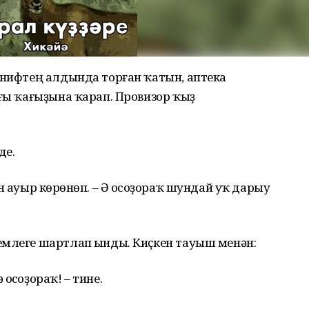
әнифтең алдында торған ҡатын, аптека
ағы ҡағыҙына ҡарап. Провизор ҡыҙ
де.
н ауыр көрһөнөп. – Ә осһоҙораҡ шундай уҡ дарыу
емлеге шартлап һынды. Киҫкен тауыш менән:
осһоҙораҡ! – тине.