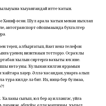
абылыуына ҡыуанғандай итте ҡатын.
те Хәниф өсөн. Шул арала ҡатын менән ныҡлап
ле, автотранспорт ойошмаһында бухгалтер
рә.
н теҙеп, албырғатып, йәһәт кенә телефон
нға үҙенең визиткаһын тотторҙо. Осраҡлы
артабан ҡылын сиртергә ваҡыты юҡ ине.
ышы көтә уны. Ҡулынан килгән ярҙамын
 ҡайтара хәҙер. Әллә ҡасандан, һунарға алып
ла тура килде лә бит. Их, ниңә бер булмаһа,
ә?!
ы. Ҡаланы сығып, юл бер аҙ һилләнгәс, уйға
м-дәрәжәһе, абруйы, елле машинаһы, ҡыҙыл