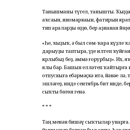
Танышманы түгел, танышты. Ҡыҙҙа
аҡсаһын, иномаркаһын, фатирын ярат
тип араларҙы өҙҙө, бер аҙнанан йөҙө
«Һе, ҡыҙыҡ, ә был сөм-ҡара күҙле ҡ
дарыуҙы таптыра, үҙе илтеп ҡуйған
ярлыбыҙ беҙ, әммә ғорурбыҙ». Их, 
ялы бар. Башын елләтеп ҡайтырға и
отпускыға ебәрмәҫкә итә, йәнәһе лә, 
эшләгеҙ, инде сентябрь бит инде, бе
сыҡты бөгөн генә.
* * *
Таң менән бишәү сыҡтылар һунарға.
йышылып бөткән был эштә. Һәр ҡу