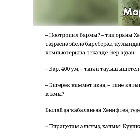
– Ноотропил бармы? – тип һораны Х
тәҙрәһенә эйелә биреберәк, ҡулынд
компьютерына текәлде. Бер аҙҙан:
– Бар, 400 һум, – тигән тауыш ишетел
– Бигерәк ҡиммәт икән, – тине ҡаты
юҡмы?
Былай ҙа ҡабаланған Хәнифтең түҙ
– Пирацетам алығыҙ, ханым! Күүпкә 