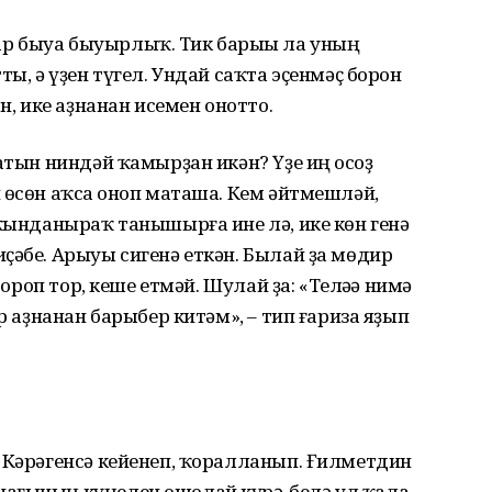
р быуа быуырлыҡ. Тик барыһы ла уның
ты, ә үҙен түгел. Ундай саҡта эҫенмәҫ борон
н, ике аҙнанан исемен онотто.
атын ниндәй ҡамырҙан икән? Үҙе иң осһоҙ
 өсөн аҡса һоноп маташа. Кем әйтмешләй,
яҡынданыраҡ танышырға ине лә, ике көн генә
ҫәбе. Арыуы сигенә еткән. Былай ҙа мөдир
тороп тор, кеше етмәй. Шулай ҙа: «Теләһә нимә
р аҙнанан барыбер китәм», – тип ғариза яҙып
 Кәрәгенсә кейенеп, ҡоралланып. Ғилметдин
нағының күңелен ошолай күрә-белә ул ҡала