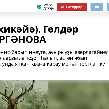
+20 °С
Антитеррор
ВК
Дождь
хикәйә). Гөлдәр
ИРГӘНОВА
әниф барып инеүгә, ауырыуҙы әҙерләгәйне
дарҙы ла теҙеп һалып, өҫтөн ябып
 унда ятҡан ҡыҙға ҡарау менән тертләп кит