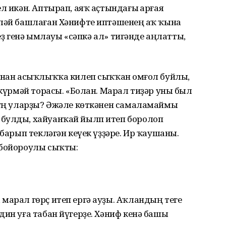
л икән. Аптырап, аяҡ аҫтындағы һарғая
сләй башлаған Хәнифте иптәшенең һаҡ ҡына
ҙһеҙ генә ымлауы «сәпкә ал» тигәнде аңлатты,
ынан асыҡлыҡҡа килеп сыҡҡан һомғол буйлы,
 күрмәй торасы. «Болан. Марал тиҙәр уны был
 һуң уларҙы? Әжәле көткәнен самаламаймы
 булды, хайуанҡай йылп итеп боролоп
лбарып текләгән кеүек үҙҙәре. Ир ҡаушаны.
 бойороулы сыҡты:
марал гөрҫ итеп ергә ауҙы. Аҡландың теге
дин уға табан йүгерҙе. Хәниф кенә башы