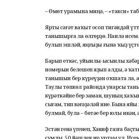
– Өмөт урамына миңә, – «такси» т
Ярты сәғәт ваҡыт осоп тигәндәй үт
танышырға ла өлгөрҙө. Наилә исем
булып эшләй, яңғыҙы ғына ҡыҙ үҫте
Барып еткәс, уйынлы-ысынлы хәбәре
номерын белешеп яҙып алды, ә ҡаты
танышын бер күреүҙән оҡшатһа ла, 
Таулы төпкөл районда һунарсы тан
күрһәткәйне бер заман, шуның хаҡын
сығам, тип вәғәҙәләй ине. Бына яйы 
булмай, булһа – бөтәһе бер юлы икән, 
Эстән генә һүгенеп, Хәниф газға баҫт
сумды. 50 йәшлек ир уртаһы ул. Исе