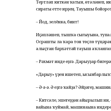
Тертләп киткән ҡатын, өтәләнеп, ике
сираты етте ирҙең. Тауышы бойоро
– Йод, зелёнка, бинт!
Иҫәпләшеп, тышҡа сығыуына, тупһал
Осрашты ла ҡара тон төҫлө түңәрәк
алыҫтан бәрхәттәй тауыш аҡланға
– Рәхмәт инде һеҙгә. Дарыуҙар бигерә
«Дарыу» һүҙен ишетеп, ысынбарлыҡ
– Ә-ә-ә. Ә һеҙгә ҡайҙа? Әйҙәгеҙ, маш
– Китсәле, эшегеҙҙән айырылып ни
вайына ҡуймай, машинаһына индер