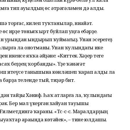
амға тип ауылдың өс әтрәгәләмен дә алды.
шә торғас, килеп туҡтанылар, ниһайәт.
с ирҙе төньяҡ һырт буйлап уңға ебәрҙе.
ан урындан һындырып ҡуймағыҙ. Унан эсерһегеҙ
п алырға ла онотманы. Унан ҡулындағы ике
ен икенсе яҡҡа әйҙәне: «Киттек. Хәҙер теге
аҡ беҙҙең ҡорбанды». Үҙе ҡәнәғәт
еп эш итеүсе танышына көнләшеп ҡарап алды ла
 барҙа теленде тый, тиҙәр бит.
дән тайҙы Хәниф. Һаҡ атларға ла, ҡулындағы
рәк. Бер мәл үкергән хайуан тауышы
 Ғилметдингә ҡараны. «Тс-с-с. Маралдарҙың
ыуаҡтар араһында көтәйек», – тине юлдашы.