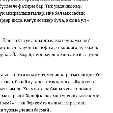
 бүлмәле фатиры бар. Тик унда шыҡһыҙ,
к үк айырылыштылар. Ике балаһын сабый
ҙер инде. Кәкүк әсәйҙәр була, ә бына ул –
а. Йәш саҡта уйланырға ваҡыт буламы ни?
 кис кафе-клубҡа кәйеф-сафа ҡорорға йүгерәһең.
 була... Йә, Хоҙай, шул рәүешле нисәмә йыл үтеп
гәһе көнгә яҡты өмөт менән ҡарағыһы килде. Үс
ткән, бәпәй күтәреп-етәкләгән әсәйҙәр генә
ульты, имеш. Хөкүмәте лә быны хуплап ҡына
малар яһай. Хәниф кенә һаман эштән сыҡҡас та:
йым?» – тип бер кемгә лә шылтыратмай.
 түҙемһеҙләнеп баҫмай...