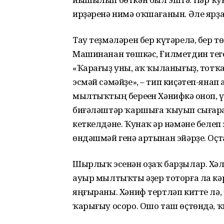
ирҙәренә нимә оҡшағанын. Әле ярҙ
Тау теҙмәләрен бер күтәрелә, бер тө
Машинанан төшкәс, Ғилметдин теге ө
«Ҡарағыҙ уны, һаҡ ҡыланығыҙ, тотҡ
эсмәй сәмәйҙе», – тип киҫәтеп-яна
мылтыҡтың береһен Хәнифкә һоноп, үҙ
биғәләштәр ҡаршыға ҡыуып сығарас
кеткелдәне. Ҡунаҡ һәр нәмәне бел
өндәшмәй генә артынан эйәрҙе. Оҫта
Шырлыҡ эсенән оҙаҡ барҙылар. Хәл
ауыр мылтыҡты әҙер тоторға ла кә
яңғыраны. Хәниф тертләп китте лә,
ҡарығыу осоро. Ошо таш өҫтөндә, ҡ