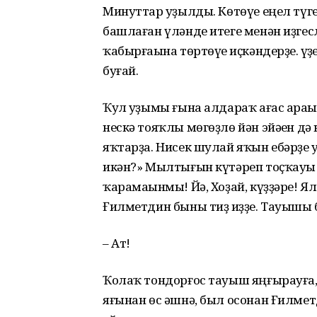
Минуттар һуҙылды. Көтөүе еңел түге
башлаған үләнде итеге менән иҙге
ҡабырғаһына төртөүе һиҫкәндерҙе. һү
буғай.
Ҡул һуҙымы ғына алдараҡ ағас араһ
нескә тояҡлы мөгөҙлө йән эйәһен дә
яҡтарҙа. Нисек шулай яҡын ебәрҙе
икән?» Мылтығын күтәреп тоҫҡауы
ҡарамаһынмы! Йә, Хоҙай, күҙҙәре! Я
Ғилметдин быны тиҙ һиҙҙе. Тауышы
– Ат!
Ҡолаҡ тондорғос тауыш яңғырауға, 
яғынан өс әшнә, был осонан Ғилмет