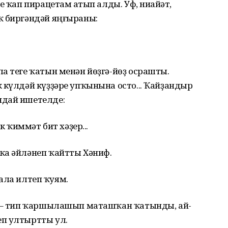
 ҡап пирацетам һатып алды. Уф, ниһайәт,
ҡ биргәндәй яңғыраны:
а теге ҡатын менән йөҙгә-йөҙ осрашты.
 күлдәй күҙҙәре упҡынына осто... Ҡайҙандыр
ндай ишетелде:
к ҡиммәт бит хәҙер...
ҡа әйләнеп ҡайтты Хәниф.
инала илтеп ҡуям.
, – тип ҡаршылашып маташҡан ҡатынды, ай-
еп ултыртты ул.