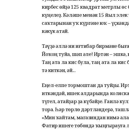
кирбес өйҙә 125 квадрат метрлы өс
күңелһеҙ. Кәләше менән 15 йыл эле
саҡтарынан уҡ күргәне юҡ – үҫкәндәр
кәкүк атай.
Тәүҙә әллә ни иғтибар бирмәне бығ
Йоҡоң туйһа, шәп әле! Иртән – эшкә,
Таң ата ла кис була, таң ата ла кис
тә киткән, әй...
Еңел-елпе тормоштан да туйҙы. Иртә
иткәндәй, ишек алдарында коляска э
түгел, атайҙар ҙа күбәйҙе. Ғаилә к
тора. Һәр төрлө дәртләндерә, ташла
«Мин ҡайтам, магазиндан нимә ала
Фатир ишеге төбөндә ҡыңғырауға ла