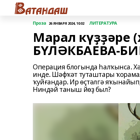
Проза
ЛИТЕРАТУРА
26 ЯНВАРЯ 2024, 10:02
Марал күҙҙәре (
БҮЛӘКБАЕВА-Б
Операция блогында һалҡынса. Х
инде. Шәфҡәт туташтары ҡорамал
ҡуйғандар. Ир өҫтәлгә яҡынайып,
Ниндәй таныш йөҙ был?