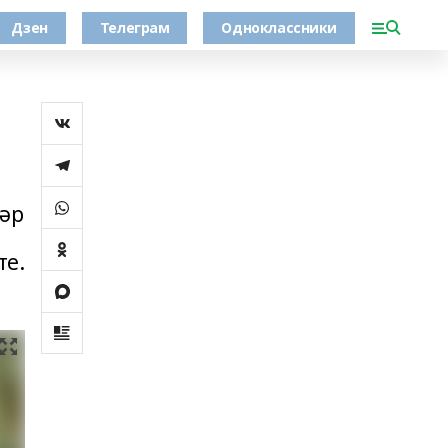
Дзен
Телеграм
Одноклассники
ләр
те.