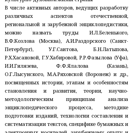
В числе активных авторов, ведущих разработку
различных аспектов отечественной,
региональной и зарубежной энциклопедистики,
можно назвать труды И.Л.Беленького,
В.Ф.Козлова (Москва), А.И.Раздорского (Санкт-
Петербург), У.Г.Саитова, Б.Н.Латыпова,
Р.Х.Хасановой, Г.У.Хабировой, Р.Р.Фазылова (Уфа),
И.И.Гилязева, Ф.Ф.Ялалова (Казань),
О.Г.Лысунского, М.А.Ряховской (Воронеж) и др.,
посвященных истории, этапам и особенностям
становления и развития, теории, научно-
методологическим принципам анализа
энциклопедического процесса, методике
подготовки изданий, технологии составления и
систематизации текстов, специфике бумажных и
электронных носителей, зарубежному опыту и