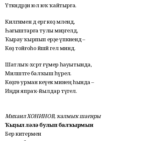
Үткәндәрҙән юл юҡ ҡайтырға.
Килгәнмен дә ергә көҙ мәлендә,
Һағыштарға тулы миҙгелдә,
Ҡырау ҡырпып ерҙе үпкәнендә –
Көҙ тойғоһо йәшәй гел миндә.
Шатлыҡ-хәсрәт ғүмер һауытында,
Миләштәге балҡыш һүрелә.
Көҙгө урман кеүек минең һында –
Иңдән япраҡ-йылдар түгелә.
Михаил ХОНИНОВ, ҡалмыҡ шағиры
Ҡыҙыл ләлә булып балҡырмын
Бер китермен