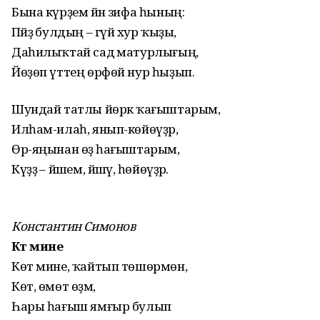
Бына күрҙем йәнә зифа һының:
Пәйҙә булдың – гүйә хур ҡыҙы,
Даһилыҡтай садә матурлығың,
Йөҙөп үттең өрфөй нур һыҙып.
Шундай татлы йөрәк ҡағыштарым,
Илһам-илаһ, янып-көйөүҙәр,
Өр-яңынан өҙә һағыштарым,
Күҙҙә – йәшем, йәшәү, һөйөүҙәр.
Константин Симонов
Көт мине
Көт мине, ҡайтып төшөрмөн,
Көт, өмөт өҙмә,
Һары һағыш ямғыр булып