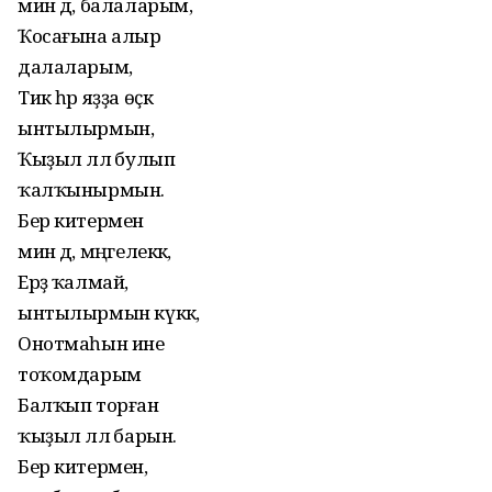
мин дә, балаларым,
Ҡосағына алыр
далаларым,
Тик һәр яҙҙа өҫкә
ынтылырмын,
Ҡыҙыл ләлә булып
ҡалҡынырмын.
Бер китермен
мин дә, мәңгелеккә,
Ерҙә ҡалмай,
ынтылырмын күккә,
Онотмаһын ине
тоҡомдарым
Балҡып торған
ҡыҙыл ләлә барын.
Бер китермен,