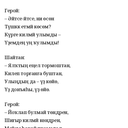
Герой:
– Әйтсе-әйтсе, ни өсөн
Түшәккә етмәй көсөм?
Күрге килмәй улымды –
Үҙемдең уң ҡулымды!
Шайтан:
– Ялҡтың еңел тормоштан,
Килеп торғанға буштан,
Улыңдың да – үҙ көйө,
Үҙ донъяһы, үҙ өйө.
Герой:
– Йоҡлап булмай төндәрен,
Шиғыр килмәй көндәрен,