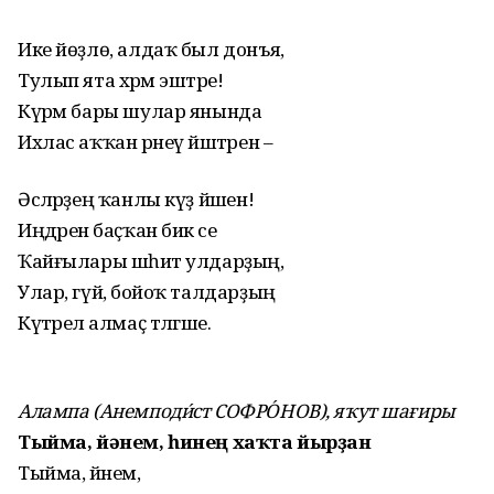
Ике йөҙлө, алдаҡ был донъя,
Тулып ята хәрәм эштәре!
Күрәм бары шулар янында
Ихлас аҡҡан әрнеү йәштәрен –
Әсәләрҙең ҡанлы күҙ йәшен!
Иңдәренә баҫҡан бик әсе
Ҡайғылары шәһит улдарҙың,
Улар, гүйә, бойоҡ талдарҙың
Күтәрелә алмаҫ тәлгәше.
Алампа (Анемподи́ст СОФРО́НОВ), яҡут шағиры
Тыйма, йәнем, һинең хаҡта йырҙан
Тыйма, йәнем,