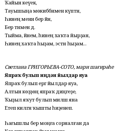
Ҡайын кеүек,
Тауышыңа мөкиббәнмен күптән,
Һинең менән бер йән,
Бер тәнмен дә.
Тыйма, йәнем, һинең хаҡта йырҙан,
Һинең хаҡта һыҙам, эстән һыҙам...
Светлана ГРИГОРЬЕВА-СОТО, мари шағирәһе
Япраҡ булып иңдән йылдар яуа
Япраҡ булып ергә йылдар яуа,
Алтын көҙҙөң япраҡ диңгеҙе,
Ҡыҙыл яҡут булып миләш яна
Етеп килгән ҡышты һиҙенеп.
Һағышлы бер моңға сорналған да