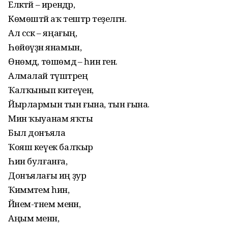
Еләктәй – ирендәр,
Көмөштәй аҡ тештәр теҙелгән.
Ал сәскә – яңағың,
Һөйөүҙән янамын,
Өнөмдә, төшөмдә – һин генә.
Алмалай түштәрең
Ҡалҡынып китеүен,
Йырлармын тын ғына, тын ғына.
Мин ҡыуанам яҡты
Был донъяла
Ҡояш кеүек балҡыр
Һин булғанға,
Донъялағы иң ҙур
Ҡиммәтем һин,
Йәнем-тәнем менән,
Аңым менән,