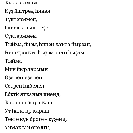
Ҡыла алмам.
Күҙ йәштәрең һинең
Түктермәмен,
Рәнйеш алып, теҙгә
Сүктермәмен.
Тыйма, йәнем, һинең хаҡта йырҙан,
Һинең хаҡта һыҙам, эстән һыҙам...
Тыйма!
Мин йырлармын
Өҙөлөп-өҙөлөп –
Сәстәрең һибелеп
Ебәктәй ятҡанын иңеңдә,
Ҡаранан-ҡара ҡаш,
Ут һала һәр ҡараш,
Төнгө күк бәрхәте – күҙеңдә.
Уймаҡтай өрөлгән,