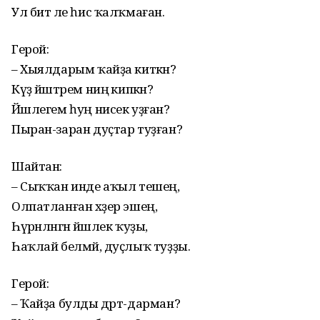
Ул бит әле һис ҡалҡмаған.
Герой:
– Хыялдарым ҡайҙа киткән?
Күҙ йәштәрем ниңә кипкән?
Йәшлегем һуң нисек уҙған?
Пыран-заран дуҫтар туҙған?
Шайтан:
– Сыҡҡан инде аҡыл тешең,
Олпатланған хәҙер эшең,
Һүрәнләнгән йәшлек ҡуҙы,
Һаҡлай белмәй, дуҫлыҡ туҙҙы.
Герой:
– Ҡайҙа булды дәрт-дарман?