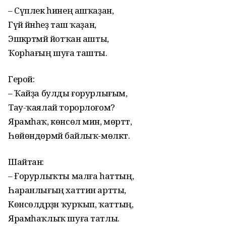
– Сүплек һинең ашҡаҙан,
Гүйә йәнһеҙ таш ҡаҙан,
Эшкәртмәй йотҡан ашты,
Ҡорһағың шуға ташты.
Герой:
– Ҡайҙа булды ғорурлығым,
Тау-ҡаялай торорлоғом?
Ярамһаҡ, көнсөл мин, мөртәт,
Һөйөндөрмәй байлыҡ-мөлкәт.
Шайтан:
– Ғорурлыҡты малға һаттың,
Һаранлығың хаттин артты,
Көнсөлдәрҙән ҡурҡып, ҡаттың,
Ярамһаҡлыҡ шуға татлы.