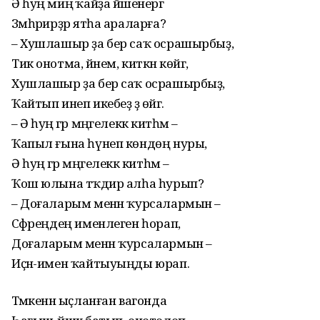
Ә һуң миңә ҡайҙа йәшенергә
Зәмһәрирҙәр ятһа араларға?
– Хушлашыр ҙа бер саҡ осрашырбыҙ,
Тик онотма, йәнем, киткән көйгә,
Хушлашыр ҙа бер саҡ осрашырбыҙ,
Ҡайтып инеп икебеҙ ҙә өйгә.
– Ә һуң әгәр мәңгелеккә китһәм –
Ҡапыл ғына һүнеп көндөң нуры,
Ә һуң әгәр мәңгелеккә китһәм –
Ҡош юлына тәҡдир алһа һурып?
– Доғаларым менән ҡурсалармын –
Сәфәреңдең именлеген һорап,
Доғаларым менән ҡурсалармын –
Иҫән-имен ҡайтыуыңды юрап.
Тәмәкенән ыҫланған вагонда