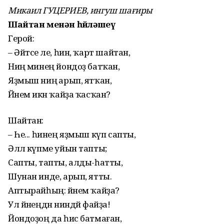
Микаил ГУЦЕРИЕВ, ингуш шағиры
Шайтан менән һөйләшеү
Герой:
– Әйтсе әле, һин, ҡарт шайтан,
Ниңә минең йондоҙ батҡан,
Яҙмыш ниңә арып, ятҡан,
Йәнем икән ҡайҙа ҡасҡан?
Шайтан:
– Һе... һинең яҙмыш күп сапты,
Әллә күпме уйын тапты;
Сапты, тапты, алды-һатты,
Шунан инде, арып, ятты.
Аптырайһың: йәнем ҡайҙа?
Ул йәнеңдән ниндәй файҙа!
Йондоҙоң да һис батмаған,