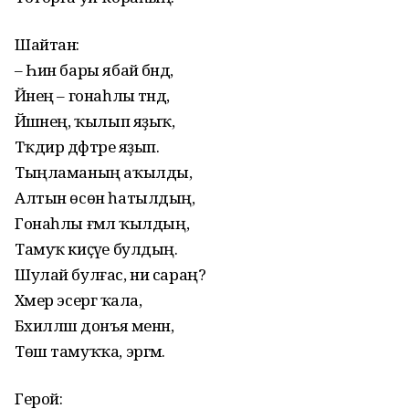
Шайтан:
– Һин бары ябай бәндә,
Йәнең – гонаһлы тәндә,
Йәшәнең, ҡылып яҙыҡ,
Тәҡдир дәфтәре яҙып.
Тыңламаның аҡылды,
Алтын өсөн һатылдың,
Гонаһлы ғәмәл ҡылдың,
Тамуҡ киҫәүе булдың.
Шулай булғас, ни сараң?
Хәмер эсергә ҡала,
Бәхилләш донъя менән,
Төш тамуҡҡа, эргәмә.
Герой: