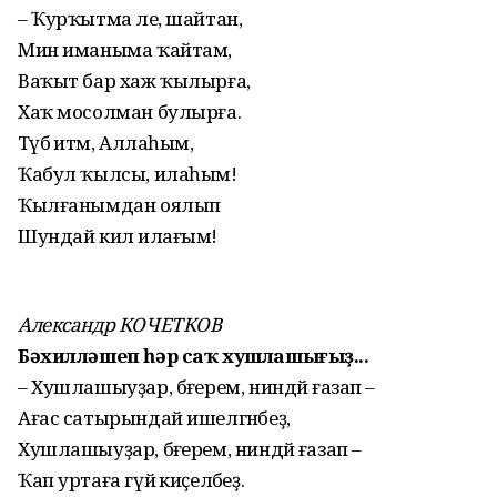
– Ҡурҡытма әле, шайтан,
Мин иманыма ҡайтам,
Ваҡыт бар хаж ҡылырға,
Хаҡ мосолман булырға.
Тәүбә итәм, Аллаһым,
Ҡабул ҡылсы, илаһым!
Ҡылғанымдан оялып
Шундай килә илағым!
Александр КОЧЕТКОВ
Бәхилләшеп һәр саҡ хушлашығыҙ...
– Хушлашыуҙар, бәғерем, ниндәй ғазап –
Ағас сатырындай ишелгәнбеҙ,
Хушлашыуҙар, бәғерем, ниндәй ғазап –
Ҡап уртаға гүйә киҫеләбеҙ.