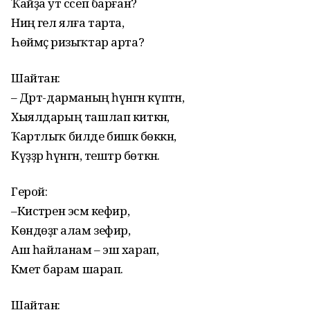
Ҡайҙа ут сәсеп барған?
Ниңә гел ялға тарта,
Һөймәҫ ризыҡтар арта?
Шайтан:
– Дәрт-дарманың һүнгән күптән,
Хыялдарың ташлап киткән,
Ҡартлыҡ билде бишкә бөккән,
Күҙҙәр һүнгән, тештәр бөткән.
Герой:
–Кистәрен эсәм кефир,
Көндөҙгә алам зефир,
Аш һайланам – эш харап,
Кәметә барам шарап.
Шайтан: