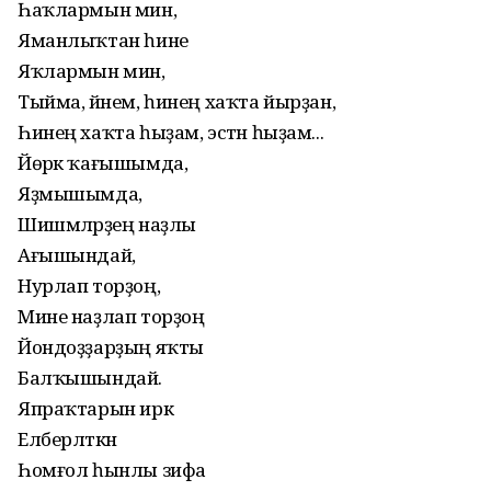
Һаҡлармын мин,
Яманлыҡтан һине
Яҡлармын мин,
Тыйма, йәнем, һинең хаҡта йырҙан,
Һинең хаҡта һыҙам, эстән һыҙам...
Йөрәк ҡағышымда,
Яҙмышымда,
Шишмәләрҙең наҙлы
Ағышындай,
Нурлап торҙоң,
Мине наҙлап торҙоң
Йондоҙҙарҙың яҡты
Балҡышындай.
Япраҡтарын иркә
Елберләткән
Һомғол һынлы зифа