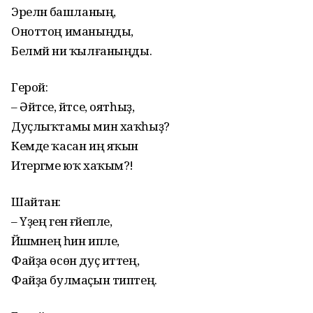
Эреләнә башланың,
Оноттоң иманыңды,
Белмәй ни ҡылғаныңды.
Герой:
– Әйтсе, әйтсе, оятһыҙ,
Дуҫлыҡтамы мин хаҡһыҙ?
Кемде ҡасан иң яҡын
Итергәме юҡ хаҡым?!
Шайтан:
– Үҙең генә ғәйепле,
Йәшәмәнең һин ипле,
Файҙа өсөн дуҫ иттең,
Файҙа булмаҫын типтең.