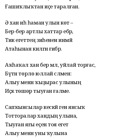
Ғашиҡлыҡтан иҫе таралған.
Ә хан иһә һаман улын көтә –
Бер-бер артлы хаттар ебәрә,
Тик егеттең зиһененә инмәй
Атаһынан килгән ғибәрә.
Аҡһаҡал хан бер мәл, уйлай торғас,
Бүтән төрлө юллай сәләмен:
Алыу менән ҡыҙырас улының
Иҫкә төшөр тыуған ғаләме.
Сапҡынсылар кескәй генә янсыҡ
Тотторалар хандың улына,
Тыуған яғы еҫен тоя егет
Алыу менән уны ҡулына