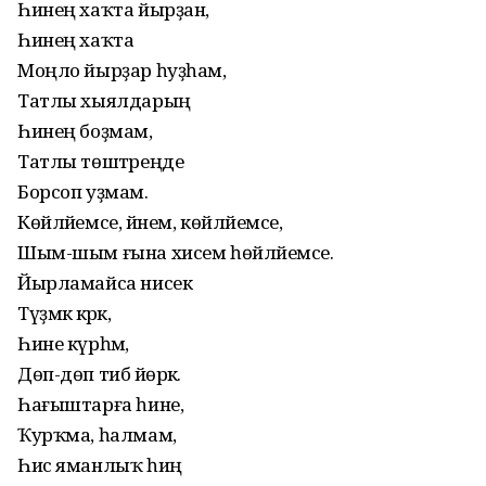
Һинең хаҡта йырҙан,
Һинең хаҡта
Моңло йырҙар һуҙһам,
Татлы хыялдарың
Һинең боҙмам,
Татлы төштәреңде
Борсоп уҙмам.
Көйләйемсе, йәнем, көйләйемсе,
Шым-шым ғына хисем һөйләйемсе.
Йырламайса нисек
Түҙмәк кәрәк,
Һине күрһәм,
Дөп-дөп тибә йөрәк.
Һағыштарға һине,
Ҡурҡма, һалмам,
Һис яманлыҡ һиңә