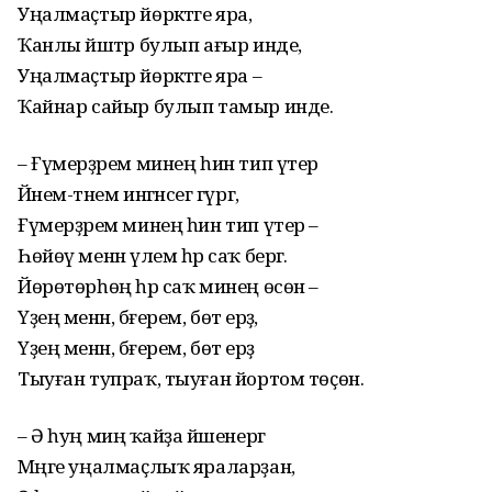
Уңалмаҫтыр йөрәктәге яра,
Ҡанлы йәштәр булып ағыр инде,
Уңалмаҫтыр йөрәктәге яра –
Ҡайнар сайыр булып тамыр инде.
– Ғүмерҙәрем минең һин тип үтер
Йәнем-тәнем ингәнсегә гүргә,
Ғүмерҙәрем минең һин тип үтер –
Һөйөү менән үлем һәр саҡ бергә.
Йөрөтөрһөң һәр саҡ минең өсөн –
Үҙең менән, бәғерем, бөтә ерҙә,
Үҙең менән, бәғерем, бөтә ерҙә
Тыуған тупраҡ, тыуған йортом төҫөн.
– Ә һуң миңә ҡайҙа йәшенергә
Мәңге уңалмаҫлыҡ яраларҙан,