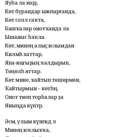
Яуһа ла көҙҙә,
Көт бурандар ыжғырғанда,
Көт селлә саҡта,
Башҡалар онотҡанда ла
Ышаныс һаҡла.
Көт, минең алыҫ юлымдан
Килмәһә хаттар,
Япа-яңғыҙың ҡалдырып,
Төңөлһә яттар.
Көт мине, ҡайтып төшөрмөн,
Ҡайтырмын – көтһәң,
Онот тиеп торһалар ҙа
Яныңда күптәр.
Әсәм, улым күнгәндә лә
Минең юҡлыҡҡа,