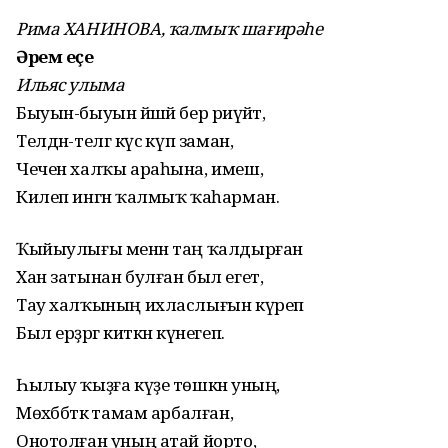
Рима ХАНИНОВА, ҡалмыҡ шағирәһе
Әрем еҫе
Ильяс улыма
Быуын-быуын йәшәй бер риүәйәт,
Телдән-телгә күсә күп заман,
Чечен халҡы араһына, имеш,
Килеп ингән ҡалмыҡ ҡаһарман.
Ҡыйыулығы менән таң ҡалдырған
Хан затынан булған был егет,
Тау халҡының ихласлығын күреп
Был ерҙәргә киткән күнегеп.
Һылыу ҡыҙға күҙе төшкән уның,
Мөхәббәткә тамам арбалған,
Онотолған уның атай йорто,