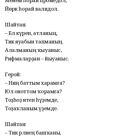
Мейем һорай промедол,
Йөрәк һорай валидол.
Шайтан:
– Бәлә күреп, атланың,
Тик яуабын тапманың.
Алалманың ҡыуаныс,
Рифмаларҙан – йыуаныс.
Герой:
– Ниңә баттым харамға?
Юл оноттом ҡорамға?
Тоҙһоҙ итеп һүҙемде,
Тоҙаҡланым үҙемде.
Шайтан:
– Тик әрләнең башҡаны,