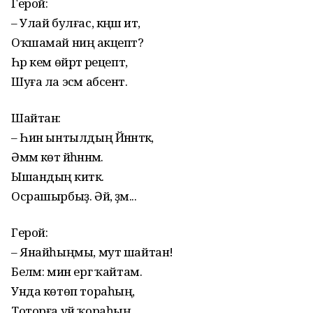
Герой:
– Улай булғас, кәңәш ит,
Оҡшамай ниңә акцепт?
Һәр кем өйрәтә рецепт,
Шуға ла эсәм абсент.
Шайтан:
– Һин ынтылдың Йәннәткә,
Әммә көтә йәһәннәм.
Ышандың әкиәткә.
Осрашырбыҙ. Әй, әҙәм...
Герой:
– Янайһыңмы, мут шайтан!
Беләм: мин ергә ҡайтам.
Унда көтөп тораһың,
Тоторға уй ҡораһың.