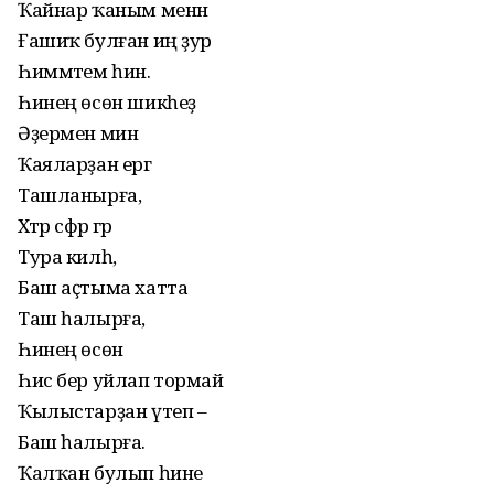
Ҡайнар ҡаным менән
Ғашиҡ булған иң ҙур
Һиммәтем һин.
Һинең өсөн шикһеҙ
Әҙермен мин
Ҡаяларҙан ергә
Ташланырға,
Хәтәр сәфәр әгәр
Тура килһә,
Баш аҫтыма хатта
Таш һалырға,
Һинең өсөн
Һис бер уйлап тормай
Ҡылыстарҙан үтеп –
Баш һалырға.
Ҡалҡан булып һине