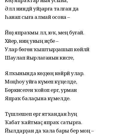
Көҙ япраҡтар йыя усына,
Әллә ниндәй уйҙарға талған да
Һанап сыға алмай осона –
Йөҙ япраҡмы әллә, юҡ, мең буғай.
Хәйер, ниңә уның иҫәбе –
Улар бөгөн ҡыштырҙашып көйләй
Шаулап йырлағанын кисәге,
Ялҡынында көҙҙөң көйрәй улар.
Моңһоу уйға күмеп күңелде,
Бөркәнсеген ҡойоп ергә, урман
Япраҡ балаҫына күмелде.
Түшәлешеп ергә ятҡандан һуң
Ҡабат ҡайтмаҫ япраҡ сатырға.
Йылдарҙан да ҡала бары бер моң –