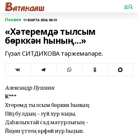
Поэзия
11 МАРТА 2024, 06:10
«Хәтеремдә тылсым
бөрккән һының...»
Гүзәл СИТДИҠОВА тәржемәләре.
Александр Пушкин
К***
Хәтеремдә тылсым бөрккән һының:
Пәйҙә булдың – гүйә хур ҡыҙы,
Даһилыҡтай садә матурлығың –
Йөҙөп үттең өрфөй нур һыҙып.