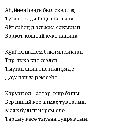
Аһ, йәненә һеңгән был әскелт еҫ
Туған телдәй һеңгән ҡанына,
Әйтерһең дә алыҫҡа саҡырып
Бөркөт ҡоштай күктә ҡағына.
Күкһел шәлкем бәләкәй янсыҡтан
Тирә-яҡҡа китә сәселеп.
Тыуған яғын онотҡан әҙәмде
Дауалай ҙа әрем әсеһе.
Каруан елә – аттар, ғәскәр башы –
Бер ниндәй көс алмаҫ туҡтатып,
Маяҡ булып иҫә әрем еле –
Тартыу көсө тыуған тупраҡтың.