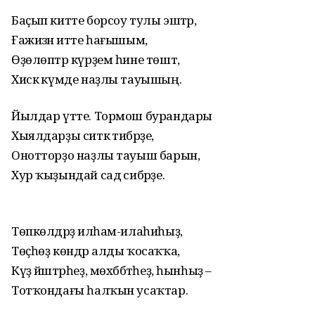
Баҫып китте борсоу тулы эштәр,
Ғажизәнә итте һағышым,
Өҙөлөптәр күрҙем һине төштә,
Хискә күмде наҙлы тауышың.
Йылдар үтте. Тормош бурандары
Хыялдарҙы ситкә тибәрҙе,
Онотторҙо наҙлы тауыш барын,
Хур ҡыҙындай садә сибәрҙе.
Төпкөлдәрҙә илһам-илаһиһыҙ,
Төҫһөҙ көндәр алды ҡосаҡҡа,
Күҙ йәштәрһеҙ, мөхәббәтһеҙ, һынһыҙ –
Тотҡондағы һалҡын усаҡтар.