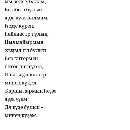
әммә белсе, балам,
Былбыл булып
яҙҙа ауаз һалмам,
Һеҙҙе күреп,
һөйөнөстәр тулып,
Йылмайырмын
ҡыҙыл ләлә булып
Бер китермен –
бөтөнләйгә түгел,
Янығыҙҙа ҡалыр
минең күңел,
Ҡаршылармын һеҙҙе
яҙҙа үҙем
Ләлә күҙе булып –
минең күҙем.