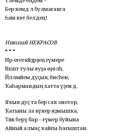
Үлемде еңдем –
Бер кемдә лә булмағанса
Һин көтә белдең!
Николай НЕКРАСОВ
* * *
Ир-егеткәйҙәрҙең ғүмере
Вәхшәт тулы яуҙа өҙөлһә,
Йәлләмәйем дуҫын, бисәһен,
Ҡаһармандың хатта үҙен дә.
Яҡын дуҫ та бер саҡ онотор,
Ҡатыны ла күнер яҙмышҡа,
Тик берәү бар – ғүмер буйына
Айный алмаҫ ҡайғы-һағыштан.