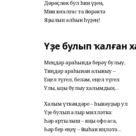
Дөрөҫлөк бул һин үҙең,
Мин юғалғас та йөрәктә
Яҙылып ҡалһын һүҙең!
Үҙе булып ҡалған 
Меңдәр араһында берәү булыу,
Тиңдәр араһынан ҡалҡыныу –
Еңел түгел, беләм, еңел түгел
Улы, ҡыҙы булыу халҡымдың…
Халҡым үткәндәре – һынауҙыр ул
Үҙе булып ҡалыр милләткә:
Һәр артылыш – яңы офоҡ аса,
Һәр бер еңеү – йыһан иңләтә…