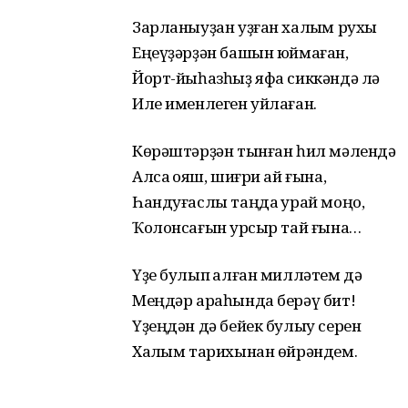
Зарланыуҙан уҙған халҡым рухы
Еңеүҙәрҙән башын юймаған,
Йорт-йыһазһыҙ яфа сиккәндә лә
Иле именлеген уйлаған.
Көрәштәрҙән тынған һил мәлендә
Алсаҡ ҡояш, шиғри ай ғына,
Һандуғаслы таңда ҡурай моңо,
Ҡолонсағын ҡурсыр тай ғына…
Үҙе булып ҡалған милләтем дә
Меңдәр араһында берәү бит!
Үҙеңдән дә бейек булыу серен
Халҡым тарихынан өйрәндем.