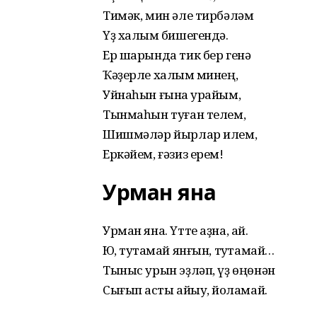
Тимәк, мин әле тирбәләм
Үҙ халҡым бишегендә.
Ер шарында тик бер генә
Ҡәҙерле халҡым минең,
Уйнаһын ғына ҡурайым,
Тынмаһын туған телем,
Шишмәләр йырлар илем,
Еркәйем, ғәзиз ерем!
Урман яна
Урман яна. Үтте аҙна, ай.
Юҡ, туҡтамай янғын, туҡтамай…
Тыныс урын эҙләп, үҙ өңөнән
Сығып ҡасты айыу, йоҡламай.