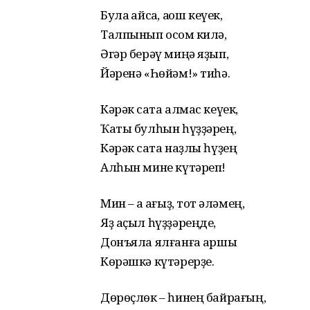
Була ҡайсаҡ, аҡҡош кеүек,
Талпынып осҡом килә,
Әгәр берәү миңә яҙып,
Йәренә «Һөйәм!» тиһә.
Кәрәк саҡта алмас кеүек,
Ҡаты булһын һүҙҙәрең,
Кәрәк саҡта наҙлы һүҙең
Алһын мине күтәреп!
Мин – аҡ ҡағыҙ, тот ҡәләмең,
Яҙ аҫыл һүҙҙәреңде,
Донъяла ялғанға ҡаршы
Көрәшкә күтәрерҙе.
Дөрөҫлөк – һинең байрағың,