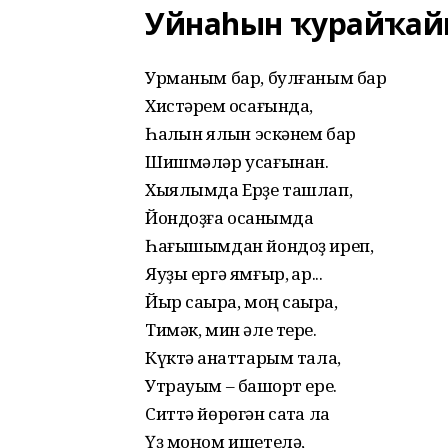
Уйнаһын ҡурайҡай
Урманым бар, булғаным бар
Хистәрем ҡосағында,
Һалҡын ялҡын эскәнем бар
Шишмәләр усағынан.
Хыялымда Ерҙе ташлап,
Йондоҙға осҡанымда
Һағышымдан йондоҙ иреп,
Яуҙы ергә ямғыр, ҡар...
Йыр саҡыра, моң саҡыра,
Тимәк, мин әле тере.
Күктә ҡанаттарым тала,
Утрауым – башҡорт ере.
Ситтә йөрөгән саҡта ла
Үҙ моңом ишетелә,