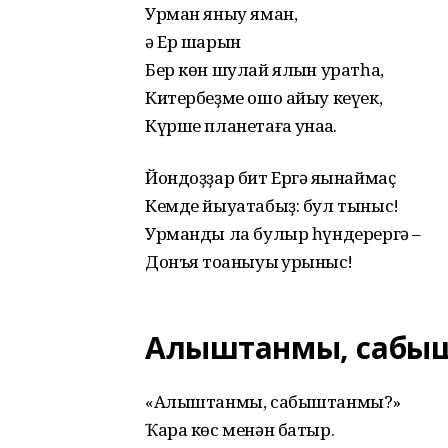
Урман яныу яман,
ә Ер шарын
Бер көн шулай ялҡын уратһа,
Китербеҙме ошо айыу кеүек,
Күрше планетаға ҡунаҡҡа.
Йондоҙҙар бит Ергә яҡынаймаҫ
Кемде йыуатабыҙ: бул тыныс!
Урманды ла булыр һүндерергә –
Донъя тоҡаныуы ҡурҡыныс!
Алыштанмы, сабы
«Алыштанмы, сабыштанмы?»
Ҡара көс менән батыр.