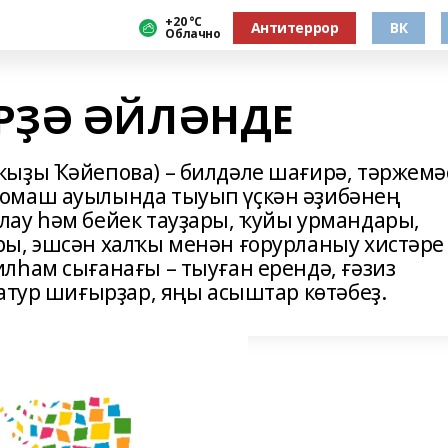
+20 °С
Антитеррор
ВК
Облачно
ӘРҘӘ ӘЙЛӘНДЕ
ыҙы Ҡәйепова) – бил­дәле шағирә, тәржемә
омаш ауылында тыуып үҫкән әҙибәнең
ау һәм бейек тауҙары, ҡуйы урмандары,
ы, эшсән халҡы менән ғорурланыу хистәре
лһам сығанағы – тыуған ерендә, ғәзиз
атур шиғырҙар, яңы асыштар көтәбеҙ.