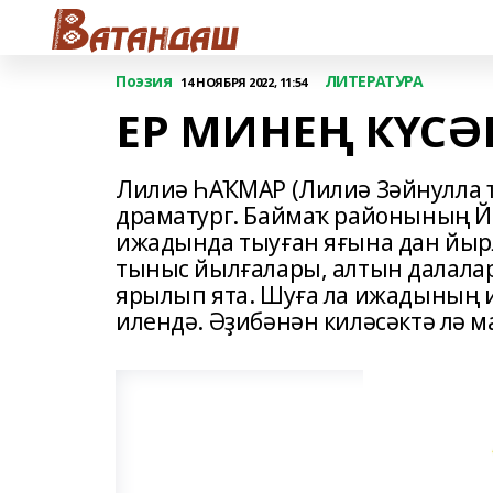
Поэзия
ЛИТЕРАТУРА
14 НОЯБРЯ 2022, 11:54
ЕР МИНЕҢ КҮС
Лилиә ҺАҠМАР (Лилиә Зәйнулла ҡ
драматург. Баймаҡ районының Й
ижадында тыуған яғына дан йырл
тыныс йылғалары, алтын далалар
ярылып ята. Шуға ла ижадының и
илендә. Әҙибәнән киләсәктә лә м