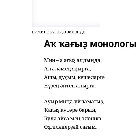
ЕР МИНЕҢ КҮСӘРҘӘ ӘЙЛӘНДЕ
Аҡ ҡағыҙ монолог
Мин – аҡ ҡағыҙ алдыңда,
Ал ҡәләмең яҙырға,
Ашыҡ, дуҫым, кешеләргә
Һүҙең әйтеп ҡалырға.
Ауыр миңә, уйламағыҙ,
Ҡағыҙ күтәрә барын,
Була ҡайсаҡ мең өлөшкә
Өҙгөләнерҙәй сағым.