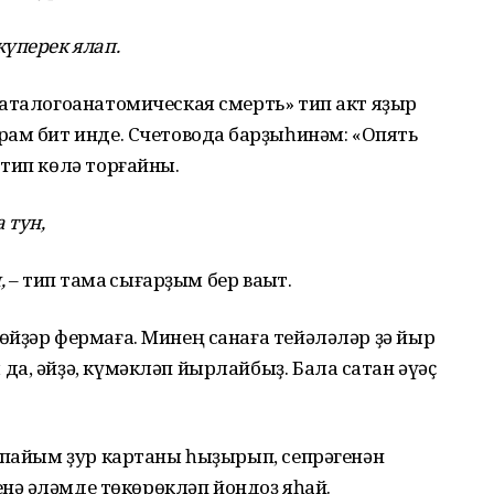
үперек ялап.
Паталогоанатомическая смерть» тип акт яҙыр
ам бит инде. Счетоводҡа барҙыһинәм: «Опять
 тип көлә торғайны.
 тун,
,
– тип таҡмаҡ сығарҙым бер ваҡыт.
йҙәр фермаға. Минең санаға тейәләләр ҙә йыр
а, әйҙә, күмәкләп йырлайбыҙ. Бала саҡтан әүәҫ
апайым ҙур картаны һыҙырып, сепрәгенән
енә ҡәләмде төкөрөкләп йондоҙ яһай.