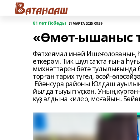
81 лет Победы
21 МАРТА 2025, 08:59
«Өмөт-ышаныс ҡ
Фәтхеямал инәй Ишеғолованың 
еткерәм. Тик шул саҡта ғына һу
михнәттәрен бөтә тулылығында 
торған тарих түгел, әсәй-өләсәй
Ейәнсура районы Юлдаш ауылын
йылда тыуып үҫкән. Уның күргән
күҙ алдына килер, моғайын. Бөйө