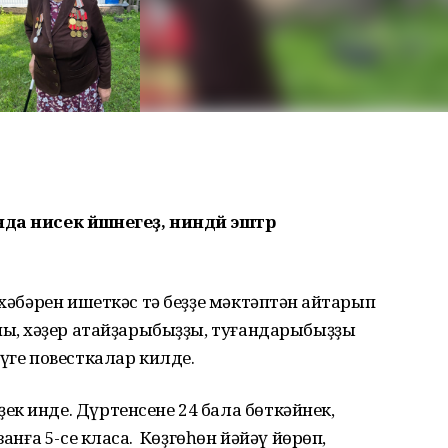
а нисек йәшәнегеҙ, ниндәй эштәр
 хәбәрен ишеткәс тә беҙҙе мәктәптән ҡайтарып
ныҡ, хәҙер атайҙарыбыҙҙы, туғандарыбыҙҙы
үге повесткалар килде.
к инде. Дүртенсене 24 бала бөткәйнек,
анға 5-се класҡа. Көҙгөһөн йәйәү йөрөп,