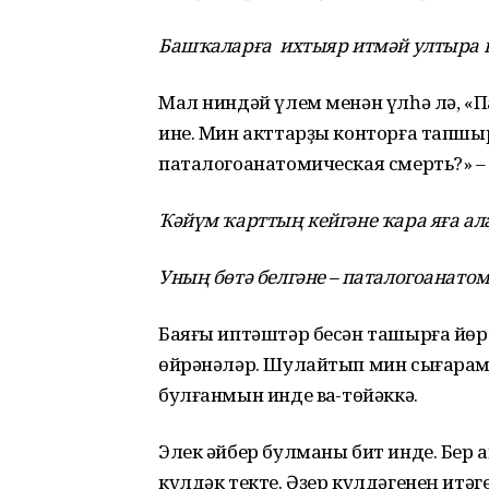
Башҡаларға ихтыяр итмәй ултыра к
Мал ниндәй үлем менән үлһә лә, «
ине. Мин акттарҙы конторға тапшыр
паталогоанатомическая смерть?» –
Ҡәйүм ҡарттың кейгәне ҡара яға ала
Уның бөтә белгәне – паталогоанатом
Баяғы иптәштәр бесән ташырға йөрө
өйрәнәләр. Шулайтып мин сығарам д
булғанмын инде ваҡ-төйәккә.
Элек әйбер булманы бит инде. Бер 
күлдәк текте. Әҙер күлдәгенең итәг