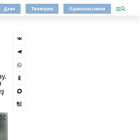
Дзен
Телеграм
Одноклассники
у.
9
еҙ