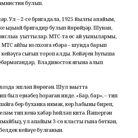
 амнистия булып.
р. Ул – 2-се бригадала, 1925 йылғы апайым,
ике ҡыҙыҡай бригадир булып йөрөйҙәр. Шунан,
ислыҡҡа уҡыттылар. МТС-та өс ай уҡынылармы,
 МТС ҡайһы колхозға ебәрә – шунда барып
 кейәүгә сығып тороп ҡалды. Кейәүен һуғышҡа
 ебәрмәгәндәр, Владивосток яғына алып
хозда эшләп йөрөгән. Шул ваҡытта
п был еҙнәбеҙ һораған инде. «Бар, бар», – тип
айға бер буханка икмәк, кер һабыны биреп,
еләм тип кенә хәбәр һөйләп китә. Йәшергән
лмайбыҙ, ул апайым 3-сө класты ғына бөткән,
 белдек кейәүе булғанын.