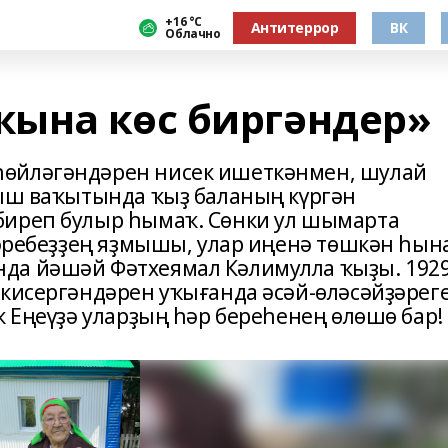
+16 °С
Антитеррор
ВК
Облачно
ына көс биргәндер»
һөйләгәндәрен нисек ишеткәнмен, шулай
ғыш ваҡытында ҡыҙ баланың күргән
биреп булыр һымаҡ. Сөнки ул шымарта
ҙәребеҙҙең яҙмышы, улар иңенә төшкән һына
да йәшәй Фәтхеямал Кәлимулла ҡыҙы. 192
-кисергәндәрен уҡығанда әсәй-өләсәйҙәрег
к Еңеүҙә уларҙың һәр береһенең өлөшө бар!