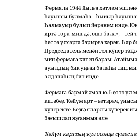
Фермала 1944 йылға хәтлем эшләнем:
һауынсы булмаһа – һыйыр һауышам,
Һалмауыр булып йөрөнөм инде. Юны
иртә тора: мин дә, ошо бала», – те
һөттө үлсәргә барырға кәрәк. Һәр 
Председатель менән гел күпер тәңгә
мин фермаға китеп барам. Атайыма
ауылдың бик уңған балаһы тип, мине
алданаһың бит инде.
Фермаға бармай әмәл юҡ. Һөттө ҡул
китәбеҙ. Ҡәйүм ҡарт – ветврач, ҡунысы
күперекте. Беҙгә яларлыҡ күперек й
бағышлап яҙғанмын әле:
Ҡәйүм ҡарттың ҡул осонда сүмес хәт