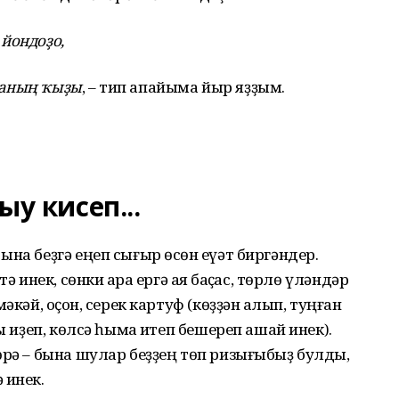
йондоҙо,
ланың ҡыҙы
, – тип апайыма йыр яҙҙым.
ыу кисеп...
на беҙгә еңеп сығыр өсөн ҡеүәт биргәндер.
 инек, сөнки ҡара ергә аяҡ баҫҡас, төрлө үләндәр
кәй, оҫҡон, серек картуф (көҙҙән ҡалып, туңған
ы иҙеп, көлсә һымаҡ итеп бешереп ашай инек).
өрә – бына шулар беҙҙең төп ризығыбыҙ булды,
 инек.