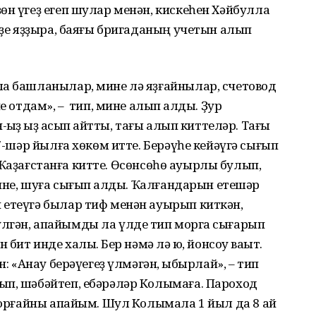
өн үгеҙ егеп шулар менән, кискеһен Хәйбулла
әрҙе яҙҙыра, баяғы бригаданың учетын алып
ла башланылар, мине лә яҙғайнылар, счетовод
е отдам», – тип, мине алып ҡалды. Ҙур
ҡыҙ ҡыҙ ҡасып ҡайтты, тағы алып киттеләр. Тағы
 7-шәр йылға хөкөм итте. Берәүһе кейәүгә сығып
ып, Ҡаҙағстанға китте. Өсөнсөһө ауырлы булып,
 ине, шуға сығып ҡалды. Ҡалғандарын етешәр
 етеүгә былар тиф менән ауырып киткән,
лгән, апайымды ла үлде тип моргҡа сығарып
бит инде халыҡ. Бер нәмә лә юҡ, йонсоу ваҡыт.
н: «Анау берәүегеҙ үлмәгән, ҡыбырлай», – тип
ып, шәбәйтеп, ебәрәләр Колымаға. Пароход
 торғайны апайым. Шул Колымала 1 йыл да 8 ай