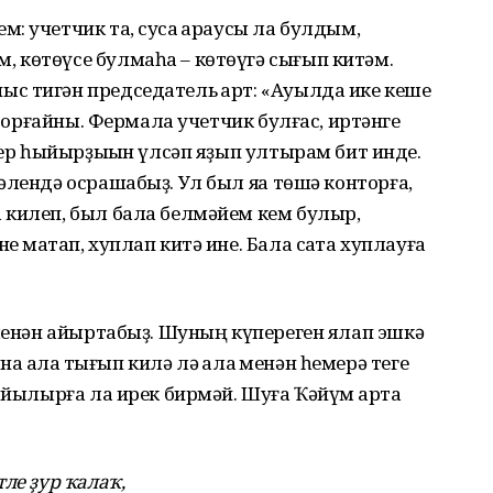
 учетчик та, сусҡа ҡараусы ла булдым,
 көтөүсе булмаһа – көтөүгә сығып китәм.
с тигән председатель ҡарт: «Ауылда ике кеше
й торғайны. Фермала учетчик булғас, иртәнге
бер һыйырҙыҡын үлсәп яҙып ултырам бит инде.
лендә осрашабыҙ. Ул был яҡҡа төшә конторға,
 килеп, был бала белмәйем кем булыр,
 маҡтап, хуплап китә ине. Бала саҡта хуплауға
 менән айыртабыҙ. Шуның күпереген ялап эшкә
на ҡалаҡ тығып килә лә ҡалаҡ менән һемерә теге
ыйылырға ла ирек бирмәй. Шуға Ҡәйүм ҡартҡа
ле ҙур ҡалаҡ,