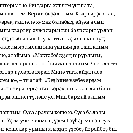
нтернат юҡ. Ғинуарға хәтлем уҡыныҡ та,
 киттем. Бер ай өйҙә яттым. Квартирҙа ятҡас,
кәрәк, ғаиләлә күмәк балабыҙ, өйҙән алып
ризыҡты квартир хужаларының балалары урлап
көпөңдө ябынып. Шулайтып ҡыҙылсанан һуң
е класты яртылаш ҡына уҡыным да ташланым.
ше, атайыма: «Мәктәбебеҙҙең ғорурлығы,
тип килеп ҡараны. Лотфиямал апайым 7-се класта
огтар түләргә кәрәк. Миңә тағы ҡайҙан аҡса
ем юҡ», – ти атай. «Беҙ һиңә үҙебеҙ ярҙам
ырға өйрәтергә ағас көрәк, штык эшләп бир», –
ҙы эшләп түләне ул. Мин бармай ҡалдым.
тым. Сусҡа ҡараусы кеше юҡ. Сусҡа балаһы
ай. Үҙем учетчикмын, үҙем Гәүһәр менән сусҡа
ән кешеләр урынына ҡыҙҙар үҙебеҙ йөрөйбөҙ бит