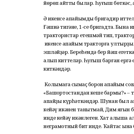
йөрөп ҡайтты былар. Һуғыш бөткәс,
Ә икенсе апайымды бригадир иттелә
Ғәшиә тигәне, 1-се бригадта. Бына 
трактористар етешмәй тип, трактор
икенсе апайым тракторға ултырҙы.
эшләйҙәр. Береһендә бер йәш егеткә
алып киттеләр. Һуғыш барған ергә
киткәндәр.
Колымаға сыҡмаҫ борон апайым сов
«Башҡортостандан кеше бармы?» – ти
апайҙы күрһәткәндәр. Шунан был ап
кейәү икәнен танытмай, Дим яғын б
инде кейәү икәнлеген. Хат алыша а
неграмотный бит инде. Ҡайтҡас ҡына