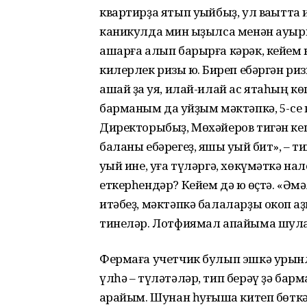
квартирҙа ятып уҡыйбыҙ, ул ваҡытта и
каникулда мин ҡыҙылса менән ауырып
ашарға алып барырға кәрәк, кейем 
килерлек ризыҡ юҡ. Биреп ебәргән 
ашай ҙа ҡуя, илай-илай ас ятаһың 
барманым да ҡуйҙым мәктәпкә, 5-с
Директорыбыҙ, Мөхәйеров тигән ке
баланы ебәрегеҙ, яҡшы уҡый бит», – 
уҡый ине, уға түләргә, хөкүмәткә нал
еткерһендәр? Кейем дә юҡ өҫтә. «Әмәл
итәбеҙ, мәктәпкә балаларҙы окоп ҡаҙ
тинеләр. Лотфиямал апайыма шулар
Фермаға учетчик булып эшкә урынлаш
үлһә – түләтәләр, тип берәү ҙә барм
ҡарайым. Шунан һуғышҡа китеп бөтк