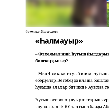
Фәтхеямал Ишеғолова
«Һалмауыр»
– Фәтхеямал инәй, һуғыш йылдарынд
башҡарҙығыҙ?
– Мин 4-се класта уҡый инем. Һуғыш
ебәрҙеләр. Бөтәбеҙ ҙә илаша башла
һуғышҡа алалар бит инде. Ауылға тә
Һуғыш осороноң ауырлыҡтарын күрҙе
шунан әллә 5-6 бала ғына барҙыҡ Абз