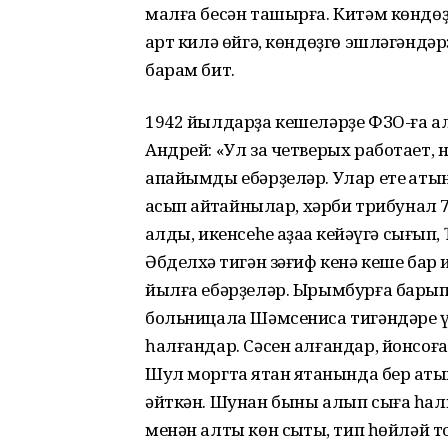
малға бесән ташырға. Китәм көндөҙ
ҡарт килә өйгә, көндөҙгө эшләгәнд
барам бит.
1942 йылдарҙа кешеләрҙе ФЗО-ға а
Андрей: «Ул за четверых работает, н
апайымды ебәрҙеләр. Улар ете ҡатын-
ҡасып ҡайтҡайнылар, хәрби трибунал
ҡалды, икенсеһе ҡаҙаҡҡа кейәүгә сығ
Әбделхәҡ тигән зәғиф кенә кеше бар
йылға ебәрҙеләр. Ырымбурға барып
больницала Шәмсениса тигәндәре ү
һалғандар. Сәсен алғандар, йонсоған 
Шул моргта ятҡан ятҡанында бер ҡаты
әйткән. Шунан быны алып сыға һал
менән алты көн сыҡтыҡ, тип һөйләй