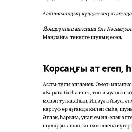
Ғәйниямалдың күлдәгенең итәгендә 
Йондоҙ яһап маҡтана бит Кәлимул
Маңлайға төкөттө шуның өсөн.
Ҡорсаңғы ат егеп,
һ
Аслы-туҡлы эшләнек. Өмөт-ышаныс ҡы
«Ҡараға баҫһаҡ ине», тип йыуанып көтә
менән туҡланаһың. Иң әүәл йыуа, әтмә
картуф ер ҡаҙғанда килеп сыҡһа, шун
Әтләк, һарына, унан емеш-еләк өлг
шуларҙы ашап, колхоз эшенә йүгерә