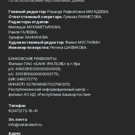
Об использовании персональных данных
Главный редактор:
Рашида Рафкатовна МАГАДЕЕВА.
Ответственный секретарь:
Гульназ РАХМЕТОВА.
Редакторы отделов:
Миляуша МУХАМЕТЬЯНОВА,
Раиля ГАЛЕЕВА,
Зульфия ХАННАНОВА.
Художественный редактор:
Факил МУСТАФИН.
Инженер по верстке:
Регина ШАФИКОВА.
БАНКОВСКИЕ РЕКВИЗИТЫ:
Филиал ПАО «БАНК УРАЛСИБ» в г.Уфа
р/с 40602810200000000009,
к/с 30101810600000000770,
БИК 048073770
ИНН/КПП 0278066967/027843012
Республиканский информационный центр –
филиал АО ИД «Республика Башкортостан»
Телефон
8(347)272-16-41
Эл. почта
info@vatandash.ru
Адрес