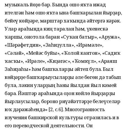
музыкаль йөҙө бар. Бында ошо яҡта ижад
ителгән һәм ошо яҡта ғына башҡарылған йырҙар,
бейеү көйҙәре, марштар хаҡында әйтергә кәрәк.
Улар араһында киң тарал­ған һәм, үкенескә
ҡаршы, онотола барған «Суҡан батыр», «Арғужа»,
«Шәрәфетдин», «Заһиҙулла», «Ирәмәле»,
«Сәләй», «Мейәс бу­йы», «Ҡолой кантон», «Садиҡ
ҡас­ҡы», «Ирәле», «Киҙәгәс», «Ҡом­күл», «Арғаяш
Заһиҙаһы» һәм башҡаларҙы әйтеп була. Был
көйҙәрҙе башҡарыусыларҙы әле бөгөн дә табып
була, ләкин улар­ҙың һаны йылдан йыл кәмей
бара. Йәштәр араһында оҙон көйлө йырҙарҙы
йырлаусылар, боронғо риүәйәттәрҙе белеүселәр
юҡ дәрә­жәһендә» [2, с.6]. Многогранность
изучения башкирской культуры отразилась и в
его переводческой деятельности. Он