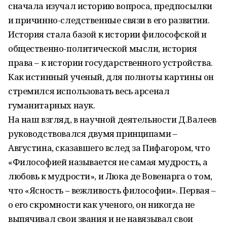
сначала изу­чал историю вопроса, предпосылки
и причинно-следственные связи в его развитии.
История стала базой к истории философской и
общественно-политической мысли, история
права – к истории государственного устройства.
Как истинный ученый, для полноты картины он
стремился использовать весь арсенал
гуманитарных наук.
На наш взгляд, в научной деятельности Д.Валеев
руководствовался двумя принципами –
Августина, сказавшего вслед за Пифагором, что
«Философией называется не самая мудрость, а
любовь к мудрости», и Люка де Вовенарга о том,
что «Ясность – вежливость философии». Первая –
о его скромности как ученого, он никогда не
выпячивал свои звания и не навязывал свои