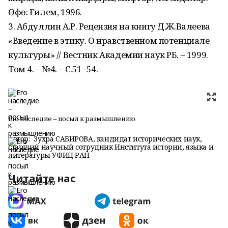
Өфө: Ғилем, 1996.
3. Абдуллин А.Р. Рецензия на книгу Д.Ж.Валеева
«Введение в этику. О нравственном потенциале
культуры» // Вестник Академии наук РБ. – 1999.
Том 4. – №4. – С.51–54.
Его наследие – посыл к размышлению
Автор:
Зухра САБИРОВА, кандидат исторических наук,
старший научный сотрудник Института истории, языка и
литературы УФИЦ РАН
Читайте нас