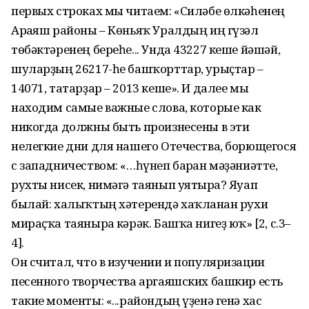
первых строках мы читаем: «Силәбе өлкәһенең
Арғаяш райо­ны – Көньяҡ Уралдың иң гүзәл
төбәктәренең береһе... Унда 43227 кеше йәшәй,
шуларҙың 26217-һе башҡорттар, урыҫтар –
14071, татарҙар – 2013 кеше». И далее мы
находим самые важные слова, которые как
никогда должны быть произнесены в эти
нелегкие дни для нашего Отечества, борющегося
с западничеством: «…һүнеп барған мәҙәниәтте,
рухты нисек, нимәгә таянып уятырға? Яуап
былай: халыҡтың хәтерендә хаҡланған рухи
мираҫҡа таянырға кәрәк. Башҡа нигеҙ юҡ» [2, с.3–
4].
Он считал, что в изучении и популяризации
песенного творчества аргаяшских башкир есть
такие моменты: «...райондың үҙенә генә хас