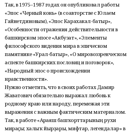
Так, в 1975–1987 годах он опубликовал работы
«Эпос «Черный конь» (в соавторстве с Юлаем
Гайнетдиновым), «Эпос Карахакал-батыр»,
«Особенности отражения действительности в
башкирском эпосе «Акбузат», «Элементы
философского видения мира в эпическом
памятнике «Урал-батыр», «О мировоззренческом
аспекте башкирских пословиц и поговорок»,
«Народный эпос о происхождении
нравственности».
Нужно отметить, что в своих работах Дамир
Жаватович обязательно выражал любовь к
родному краю или народу, перемежая эти
выражения с важным фактическим материалом.
Так, в работе «Арғаяш башҡорттарының рухи
мираҫы; халыҡ йырҙары, мифтар, легендалар» в