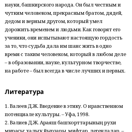
науки, башкирского народа. Он был честным и
чутким человеком, прекрасным братом, дядей,
дедом и верным другом, который умел
дорожить временем и людьми. Как говорят его
ученики, они испытывают настоящую гордость
за то, что судьба дала им шанс жить в одно
время с таким человеком, который в любом деле
– в образовании, науке, культурном творчестве,
на работе – был всегда в числе лучших и первых.
Литература
1. Валеев Д.Ж. Введение в этику. О нравственном
потенциале культуры. – Уфа, 1998.
2. Вәлиев Д.Ж. Арғаяш башҡорт­тарының рухи
мираҫы; халыҡ йырҙары, мифтар, легендалар. –