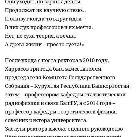
Они уходят, но верны адепты:
Продолжат их научную стезю…
И оживут когда-то вдруг идеи –
В них дух профессоров и их мечта.
Нет, не суха теория, а вечна,
А древо жизни – просто суета!»
После ухода с поста ректора в 2010 году,
Харрасов три года был заместителем
председателя Комитета Государственного
Собрания – Курултая Республики Башкортостан,
затем – профессором кафедры статистической
радиофизики и связи БашГУ, а с 2014 года –
профессор кафедры теоретической физики,
советник ректора университета.
Заслуги ректора высоко оценило руководство