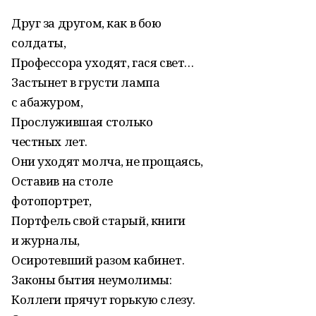
Друг за другом, как в бою
солдаты,
Профессора уходят, гася свет…
Застынет в грусти лампа
с абажуром,
Прослужившая столько
честных лет.
Они уходят молча, не прощаясь,
Оставив на столе
фотопортрет,
Портфель свой старый, книги
и журналы,
Осиротевший разом кабинет.
Законы бытия неумолимы:
Коллеги прячут горькую слезу.