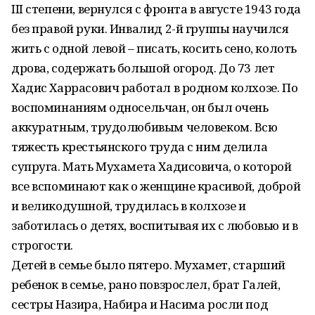
III степени, вернулся с фронта в августе 1943 года
без правой руки. Инвалид 2-й группы научился
жить с одной левой – писать, косить сено, колоть
дрова, содержать большой огород. До 73 лет
Хадис Харрасович работал в родном колхозе. По
воспоминаниям односельчан, он был очень
аккуратным, трудолюбивым человеком. Всю
тяжесть крестьянского труда с ним делила
супруга. Мать Мухамета Хадисовича, о которой
все вспоминают как о женщине красивой, доброй
и великодушной, трудилась в колхозе и
заботилась о детях, воспитывая их с любовью и в
строгости.
Детей в семье было пятеро. Мухамет, старший
ребенок в семье, рано повзрослел, брат Галей,
сестры Назира, Набира и Насима росли под