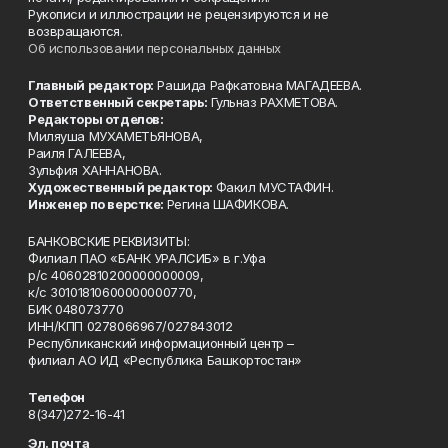
Рукописи и иллюстрации не рецензируются и не
возвращаются.
Об использовании персональных данных
Главный редактор:
Рашида Рафкатовна МАГАДЕЕВА.
Ответственный секретарь:
Гульназ РАХМЕТОВА.
Редакторы отделов:
Миляуша МУХАМЕТЬЯНОВА,
Раиля ГАЛЕЕВА,
Зульфия ХАННАНОВА.
Художественный редактор:
Факил МУСТАФИН.
Инженер по верстке:
Регина ШАФИКОВА.
БАНКОВСКИЕ РЕКВИЗИТЫ:
Филиал ПАО «БАНК УРАЛСИБ» в г.Уфа
р/с 40602810200000000009,
к/с 30101810600000000770,
БИК 048073770
ИНН/КПП 0278066967/027843012
Республиканский информационный центр –
филиал АО ИД «Республика Башкортостан»
Телефон
8(347)272-16-41
Эл. почта