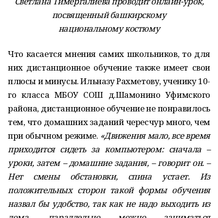
Светлана Тимергалиева проводит онлайн-урок,
посвященный башкирскому
национальному костюму
Что касается мнения самих школьников, то для
них дистанционное обучение также имеет свои
плюсы и минусы. Ильназу Рахметову, ученику 10-
го класса МБОУ СОШ д.Шамонино Уфимского
района, дистанционное обучение не понравилось
тем, что домашних заданий чересчур много, чем
при обычном режиме.
«Движения мало, все время
приходится сидеть за компьютером: сначала –
уроки, затем – домашние задания, – говорит он. –
Нет смены обстановки, спина устает. Из
положительных сторон такой формы обучения
назвал бы удобство, так как не надо выходить из
дома, параллельно можно заниматься