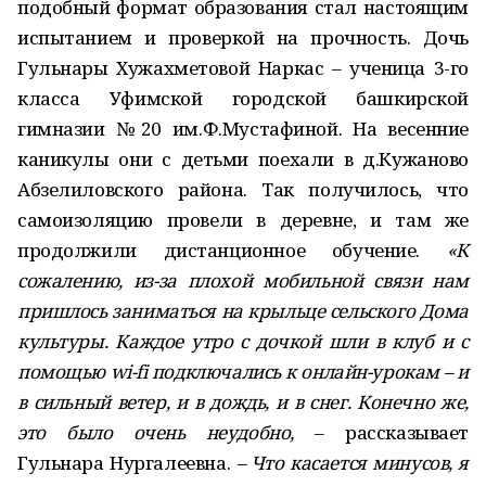
подобный формат образования стал настоящим
испытанием и проверкой на прочность. Дочь
Гульнары Хужахметовой Наркас – ученица 3-го
класса Уфимской городской башкирской
гимназии №20 им.Ф.Мустафиной. На весенние
каникулы они с детьми поехали в д.Кужаново
Абзелиловского района. Так получилось, что
самоизоляцию провели в деревне, и там же
продолжили дистанционное обучение.
«К
сожалению, из-за плохой мобильной связи нам
пришлось заниматься на крыльце сельского Дома
культуры. Каждое утро с дочкой шли в клуб и с
помощью wi-fi подключались к онлайн-урокам – и
в сильный ветер, и в дождь, и в снег. Конечно же,
это было очень неудобно,
– рассказывает
Гульнара Нургалеевна.
– Что касается минусов, я