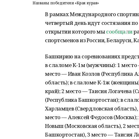
Названы победители «Края курая»
В рамках Международного спортивн
четвертый день идут состязания по
открытии которого мы
сообщали
ра
спортсменов из России, Беларуси, К
Башкирию на соревнованиях предст
в слаломе К-1м (мужчины): 1 место 
место — Иван Козлов (Республика А
область); в слаломе К-1ж (женщины
край); 2 место — Таисия Логачева (
(Республика Башкортостан); в слал
Харламцев (Свердловская область), 
место — Алексей Федосов (Москва);
Новыш (Московская область), 2 мес
Башкортостан), 3 место — Таисия Ло