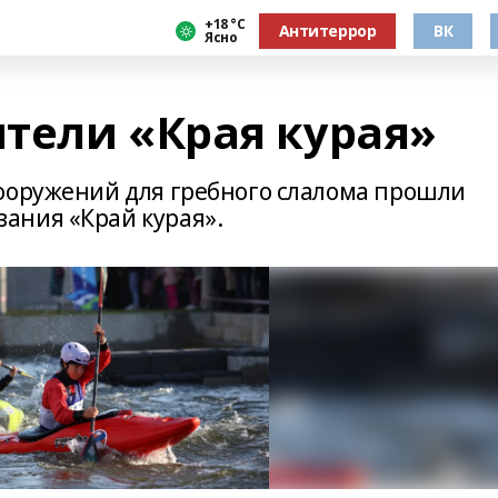
+18 °С
Антитеррор
ВК
Ясно
тели «Края курая»
ооружений для гребного слалома прошли
ания «Край курая».