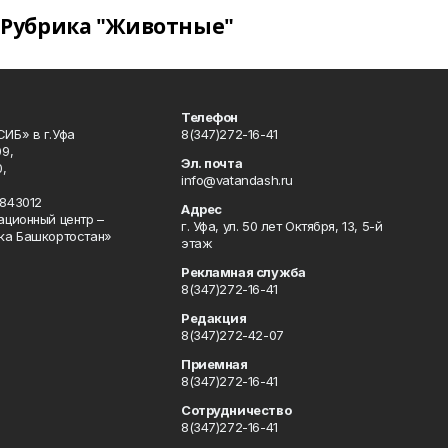
Рубрика "Животные"
Телефон
ИБ» в г.Уфа
8(347)272-16-41
9,
Эл. почта
,
info@vatandash.ru
843012
Адрес
ационный центр –
г. Уфа, ул. 50 лет Октября, 13, 5-й
ка Башкортостан»
этаж
Рекламная служба
8(347)272-16-41
Редакция
8(347)272-42-07
Приемная
8(347)272-16-41
Сотрудничество
8(347)272-16-41