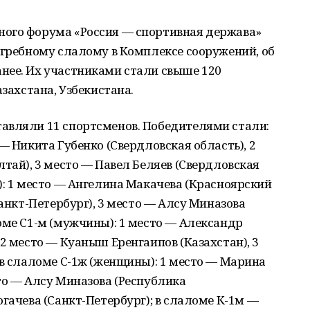
ого форума «Россия — спортивная держава»
 гребному слалому в Комплексе сооружений, об
нее. Их участниками стали свыше 120
азахстана, Узбекистана.
авляли 11 спортсменов. Победителями стали:
— Никита Губенко (Свердловская область), 2
лтай), 3 место — Павел Беляев (Свердловская
): 1 место — Ангелина Макачева (Красноярский
Санкт-Петербург), 3 место — Алсу Миназова
оме С1-м (мужчины): 1 место — Александр
2 место — Куаныш Еренгаипов (Казахстан), 3
 в слаломе С-1ж (женщины): 1 место — Марина
то — Алсу Миназова (Республика
гачева (Санкт-Петербург); в слаломе К-1м —