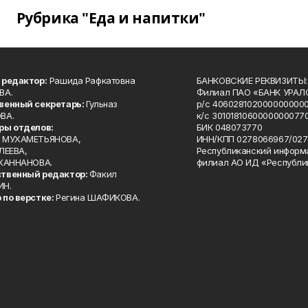
Рубрика "Еда и напитки"
 редактор:
Рашида Рафкатовна
БАНКОВСКИЕ РЕКВИЗИТЫ:
ВА.
Филиал ПАО «БАНК УРАЛС
венный секретарь:
Гульназ
р/с 4060281020000000000
ВА.
к/с 30101810600000000770
ры отделов:
БИК 048073770
 МУХАМЕТЬЯНОВА,
ИНН/КПП 0278066967/027
ЛЕЕВА,
Республиканский информ
 ХАННАНОВА.
филиал АО ИД «Республи
твенный редактор:
Факил
ИН.
 по верстке:
Регина ШАФИКОВА.