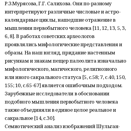
Р.З.Мурясова, Г.Г. Салихова. Они по-разному
интерпретируют различные числовые и астро-
календарные циклы, нашедшие отражение в
мышлении первобытного человека [11, 12, 13, 5, 3,
6, 8]. В работах советских археологов
проявлялись мифологические представления и
образы. На наш взгляд, придание настенным
рисункам и знакам пещер палеолита изначально
мифологического, магического, религиозного
или иного сакрального статуса [5, с.58; 7, с.40, 150,
155; 10, с.65-67] является ошибочным подходом.
Зарубежные исследователи в обосновании
подобного мышления первобытного человека
также объединяли в единое целое реальное и
сакральное [14, с.30].
Семиотический анализ изображений Шульган-