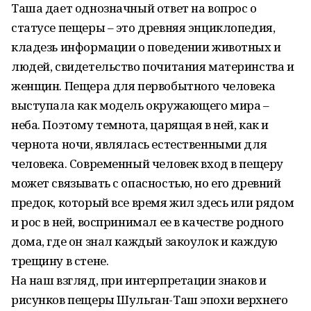
Таша дает однозначный ответ на вопрос о
статусе пещеры – это древняя энциклопедия,
кладезь информации о поведении животных и
людей, свидетельство почитания материнства и
женщин. Пещера для первобытного человека
выступала как модель окружающего мира –
неба. Поэтому темнота, царящая в ней, как и
чернота ночи, являлась естественными для
человека. Современный человек вход в пещеру
может связывать с опасностью, но его древний
предок, который все время жил здесь или рядом
и рос в ней, воспринимал ее в качестве родного
дома, где он знал каждый закоулок и каждую
трещину в стене.
На наш взгляд, при интерпретации знаков и
рисунков пещеры Шульган-Таш эпохи верхнего