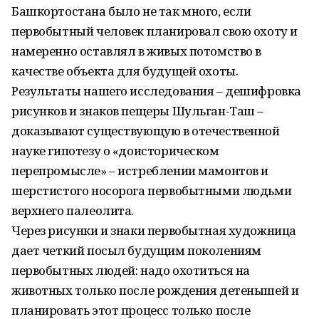
Башкортостана было не так много, если
первобытный человек планировал свою охоту и
намеренно оставлял в живых потомство в
качестве объекта для будущей охоты.
Результаты нашего исследова­ния – дешифровка
рисунков и знаков пещеры Шульган-Таш –
доказывают существующую в оте­чественной
науке гипотезу о «доисторическом
перепромысле» – истреблении мамонтов и
шерстистого носорога первобытными людьми
верхнего палеолита.
Через рисунки и знаки первобытная художница
дает четкий посыл будущим поколениям
первобытных людей: надо охотиться на
животных только после рождения детенышей и
планировать этот процесс только после