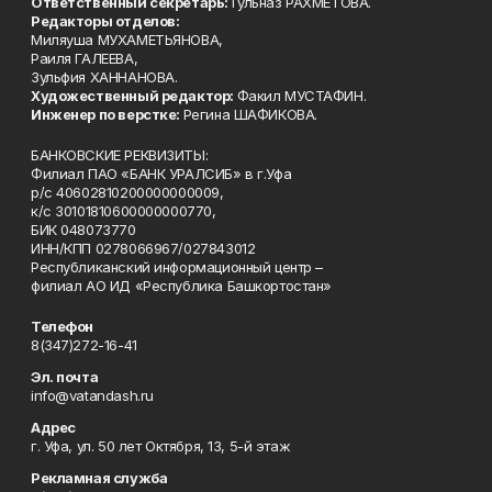
Ответственный секретарь:
Гульназ РАХМЕТОВА.
Редакторы отделов:
Миляуша МУХАМЕТЬЯНОВА,
Раиля ГАЛЕЕВА,
Зульфия ХАННАНОВА.
Художественный редактор:
Факил МУСТАФИН.
Инженер по верстке:
Регина ШАФИКОВА.
БАНКОВСКИЕ РЕКВИЗИТЫ:
Филиал ПАО «БАНК УРАЛСИБ» в г.Уфа
р/с 40602810200000000009,
к/с 30101810600000000770,
БИК 048073770
ИНН/КПП 0278066967/027843012
Республиканский информационный центр –
филиал АО ИД «Республика Башкортостан»
Телефон
8(347)272-16-41
Эл. почта
info@vatandash.ru
Адрес
г. Уфа, ул. 50 лет Октября, 13, 5-й этаж
Рекламная служба