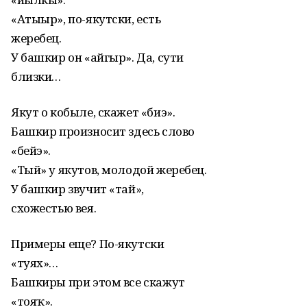
«Атыыр», по-якутски, есть
жеребец.
У башкир он «айгыр». Да, сути
близки…
Якут о кобыле, скажет «биэ».
Башкир произносит здесь слово
«бейэ».
«Тый» у якутов, молодой жеребец.
У башкир звучит «тай»,
схожестью вея.
Примеры еще? По-якутски
«туях»…
Башкиры при этом все скажут
«тояҡ».