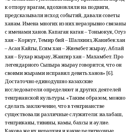
к отпору врагам, вдохновляли на подвиги,
предсказывали исход событий, давали советы
ханам. Имена многих из них неразрывно связаны
с именами ханов. Капаган каган – Тоньюкук, Огуз
хан – Коркут, Темир бий – Шалкииз, Жанибек хан
– Асан Кайгы, Есим хан – Жиембет жырау, Аблай
хан – Бухар жырау, Жангир хан – Махамбет. Про
легендарного Сыпыра жырау говорится, что он
своими жырами исправил девять ханов» [6].
Достаточно единодушно казахские
исследователи определяют и других деятелей
тенгрианской культуры. «Таким образом, можно
сделать заключение, что в тенгрианстве
существовали различные служители: иалабаш,
тенгриканы, тивины, камы, бахсы и аулие.
Какова же их иерархия и какие религиозные