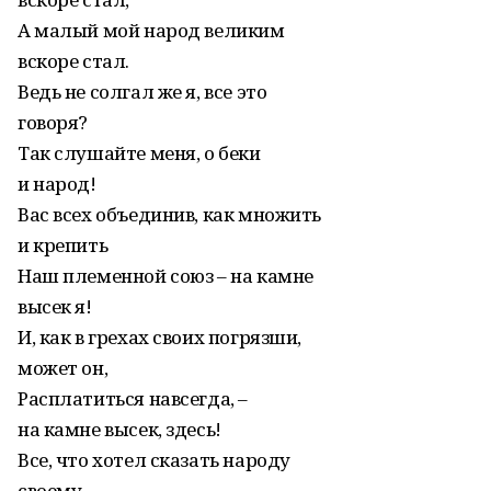
А малый мой народ великим
вскоре стал.
Ведь не солгал же я, все это
говоря?
Так слушайте меня, о беки
и народ!
Вас всех объединив, как множить
и крепить
Наш племенной союз – на камне
высек я!
И, как в грехах своих погрязши,
может он,
Расплатиться навсегда, –
на камне высек, здесь!
Все, что хотел сказать народу
своему,