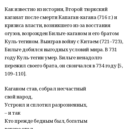
Как известно из истории, Второй тюркский
каганат после смерти Капаган-кагана (716 г.) и
кризиса власти, возникшего из-за восстания
огузов, возрожден Бильге-каганом и его братом
Куль-тегином. Выиграв войну с Китаем (721–723),
Бильге добился выгодных условий мира. В 731
году Куль-тегин умер. Бильге ненадолго
пережил своего брата, он скончался в 734 году [5,
109–110].
Каганом став, собрал несчастный
свой народ,
Устроил и сплотил разрозненных,
– и так
Кто прежде бедным был, богатым
вскоре стал,