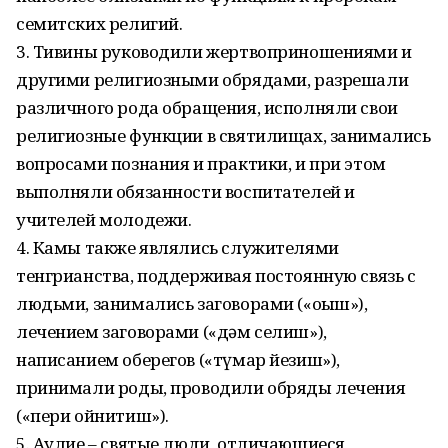
семитских религий.
3. Тивины руководили жертвоприношениями и
другими религиозными обрядами, разрешали
различного рода обращения, исполняли свои
религиозные функции в святилищах, занимались
вопросами познания и практики, и при этом
выполняли обязанности воспитателей и
учителей молодежи.
4. Камы также являлись служителями
тенгрианства, поддерживая постоянную связь с
людьми, занимались заговорами («оқыш»),
лечением заговорами («дәм селиш»),
написанием оберегов («түмар йезиш»),
принимали роды, проводили обряды лечения
(«пери ойнитиш»).
5. Аулие – святые люди, отличающиеся