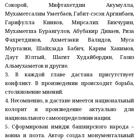
Сокорой, Мифтахетдин Акумулла,
Мухаметсалим Уметбаев, Габит-сэсэн Аргинбаев,
Гарифулла Кииков, Мирсалих Бикчурин,
Мухаметша Бурангулов, Абубакир Диваев, Риза
Фахретдинов, Ахметзаки Валидов, Муса
Муртазин, Шайхзада Бабич, Карим Хакимов,
Даут Юлтый, Шагит Худайбердин, Газиз
Альмухаметов и другие.
3. В каждой главе дастана присутствует
конфликт. В произведении происходит борьба,
столкновение мнений.
4. Несомненно, в дастане имеется национальный
колорит и произведение актуально для
национального самоопределения нации.
5. Сформирован имидж башкирского народа –
воина и поэта. Автор создал монументальный