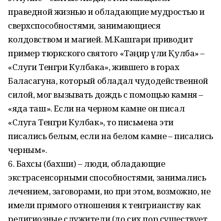
праведной жизнью и обладающие мудростью и
сверхспособностями, занимающиеся
колдовством и магией. М.Кашгари приводит
пример тюркского святого «Тәңир қүли Қулбақ» –
«Слуги Тенгри Кулбака», жившего в горах
Баласагуна, который обладал чудодейственной
силой, мог вызывать дождь с помощью камня –
«яда таш». Если на черном камне он писал
«Слуга Тенгри Кулбак», то письмена эти
писались белым, если на белом камне – писались
черным».
6. Бахсы (бахши) – люди, обладающие
экстрасенсорными способностями, занимались
лечением, заговорами, но при этом, возможно, не
имели прямого отношения к тенгрианству как
религиозные служители (до сих пор существует