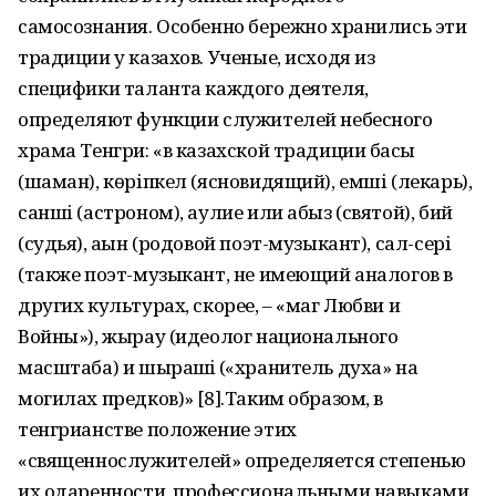
самосознания. Особенно бережно хранились эти
традиции у казахов. Ученые, исходя из
специфики таланта каждого деятеля,
определяют функции служителей небесного
храма Тенгри: «в казахской традиции бақсы
(шаман), көріпкел (ясновидящий), емші (лекарь),
санші (астроном), аулие или абыз (святой), бий
(судья), ақын (родовой поэт-музыкант), сал-сері
(также поэт-музыкант, не имеющий аналогов в
других культурах, скорее, – «маг Любви и
Войны»), жырау (идеолог национального
масштаба) и шырақшi («хранитель духа» на
могилах предков)» [8].Таким образом, в
тенгрианстве положение этих
«священнослужителей» определяется степенью
их одаренности, профессиональными навыками.