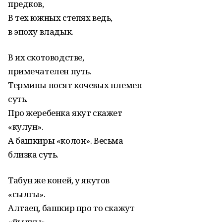
предков,
В тех южных степях ведь,
в эпоху владык.
В их скотоводстве,
примечателен путь.
Термины носят кочевых племен
суть.
Про жеребенка якут скажет
«кулун».
А башкиры «колон». Весьма
близка суть.
Табун же коней, у якутов
«сылгы».
Алтаец, башкир про то скажут
«йылкы».