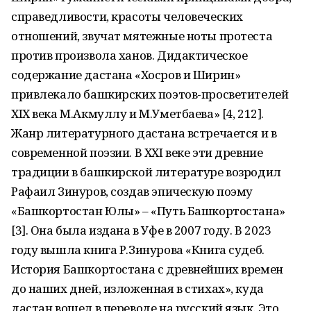
справедливости, красоты человеческих
отношений, звучат мятежные ноты протеста
против произвола ханов. Дидактическое
содержание дастана «Хосров и Ширин»
привлекало башкирских поэтов-просветителей
ХIХ века М.Акмуллу и М.Уметбаева» [4, 212].
Жанр литературного дастана встречается и в
современной поэзии. В ХХI веке эти древние
традиции в башкирской литературе возродил
Рафаил Зинуров, создав эпическую поэму
«Башкортостан Юлы» – «Путь Башкортостана»
[3]. Она была издана в Уфе в 2007 году. В 2023
году вышла книга Р.Зинурова «Книга судеб.
История Башкортостана с древнейших времен
до наших дней, изложенная в стихах», куда
дастан вошел в переводе на русский язык. Это