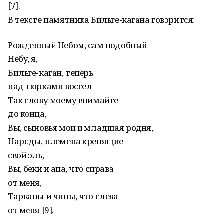
[7].
В тексте памятника Бильге-кагана говорится:
Рожденный Небом, сам подобный
Небу, я,
Бильге-каган, теперь
над тюрками воссел –
Так слову моему внимайте
до конца,
Вы, сыновья мои и младшая родня,
Народы, племена крепящие
свой эль,
Вы, беки и апа, что справа
от меня,
Тарканы и чины, что слева
от меня [9].