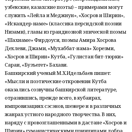
узбекские, казахские поэты) – примерами могут
служить «Лейла и Меджнун», «Хосров и Ширин»,
«Искандер-наме» (классика персидской поэзии
Низами), главы из грандиозной эпической поэмы
«Шахнаме» Фирдоуси, поэмы Амира Хосрова
Дехлеви, Джами, «Мухаббат-нама» Хорезми,
«Хосров и Ширин» Кутба, «Гулистан бит-тюрки»
Сараи, «Бузъегет» Бахави.
Башкирский ученый М.Х.Идель­баев пишет:
«Мысли и поэтические откровения Кутба
оказались созвучны башкирской литературе,
отра­зившись, прежде всего, в кубаирах,
импровизациях сэсэнов, шежере и в различных
жанрах устного народного творчества. В них,
наряду с провозглашенными в дастане «Хосров и
Ширин» гуманистическими принципами добра,