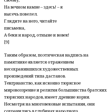
На вечном камне – здесь! – я
высечь повелел.
Глядите на него, читайте
письмена,
А беки и народ, отныне и вовек!
[9]
Таким образом, поэтическая надпись на
памятнике является отражением
несохранившихся художественных
произведений типа дастанов.
Тенгрианство, как исконно тюркское
мировоззрение и религия большинства братских
тюркских народов, имеет древние корни.
Несмотря на многовековые испытания, они
сохранились в глубинах народного