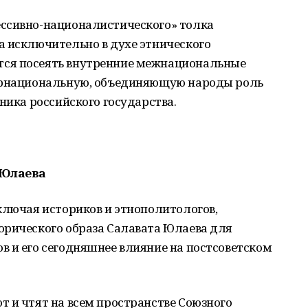
ссивно-националистического» толка
а исключительно в духе этнического
ся посеять внутренние межнациональные
тернациональную, объединяющую народы роль
ника российского государства.
 Юлаева
ключая историков и этнополитологов,
орического образа Салавата Юлаева для
в и его сегодняшнее влияние на постсоветском
 и чтят на всем пространстве Союзного