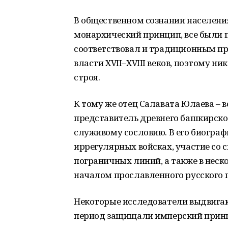
В общественном сознании населени
монархический принцип, все были 
соответствовал и традиционным п
власти XVII–XVIII веков, поэтому н
строя.
К тому же отец Салавата Юлаева –
представитель древнего башкирског
служивому сословию. В его биограф
иррегулярных войсках, участие со 
пограничных линий, а также в неск
началом прославленного русского 
Некоторые исследователи выдвигаю
период защищали имперский принци