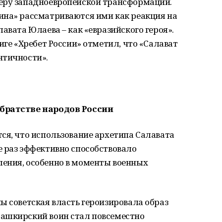
еру западноевропейской трансформации.
ина» рассматриваются ими как реакция на
авата Юлаева – как «евразийского героя».
иге «Хребет России» отметил, что «Салават
нтичности».
 братстве народов России
ся, что использование архетипа Салавата
е раз эффективно способствовало
ения, особенно в моменты военных
ы советская власть героизировала образ
ашкирский воин стал повсеместно