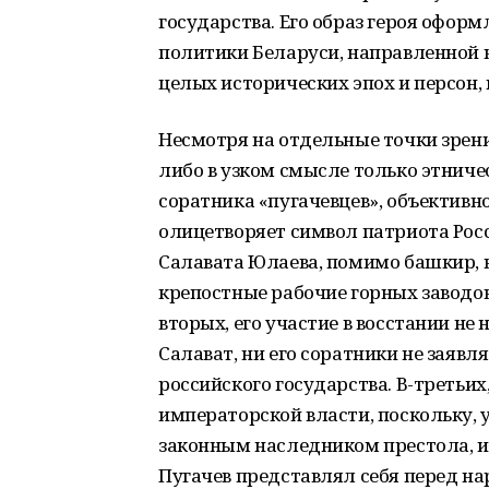
государства. Его образ героя офор
политики Беларуси, направленной 
целых исторических эпох и персон,
Несмотря на отдельные точки зрен
либо в узком смысле только этниче
соратника «пугачевцев», объективн
олицетворяет символ патриота Росс
Салавата Юлаева, помимо башкир, в
крепостные рабочие горных заводов
вторых, его участие в восстании не
Салават, ни его соратники не заявл
российского государства. В-третьи
императорской власти, поскольку, у
законным наследником престола, и
Пугачев представлял себя перед н