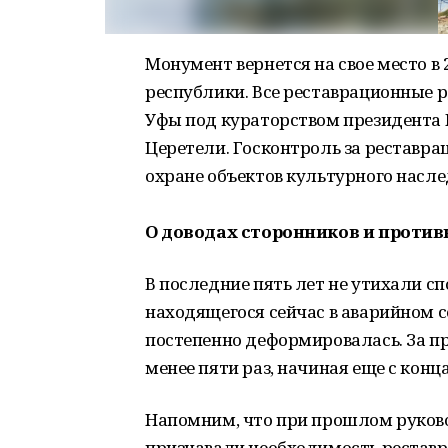
Монумент вернется на свое место в 
республики. Все реставрационные 
Уфы под кураторством президента 
Церетели. Госконтроль за реставра
охране объектов культурного насл
О доводах сторонников и проти
В последние пять лет не утихали с
находящегося сейчас в аварийном с
постепенно деформировалась. За 
менее пяти раз, начиная еще с конц
Напомним, что при прошлом руково
признавали необходимость реставр