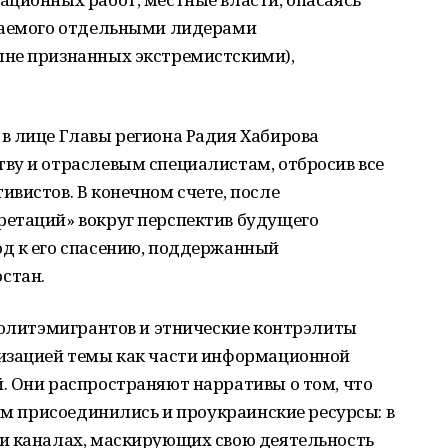
еваемого отдельными лидерами
ыне признанных экстремистскими),
в лице Главы региона Радия Хабирова
ву и отраслевым специалистам, отбросив все
вистов. В конечном счете, после
етаций» вокруг перспектив будущего
д к его спасению, поддержанный
стан.
политэмигрантов и этнические контрэлиты
изацией темы как части информационной
. Они распространяют нарративы о том, что
ним присоединились и проукраинские ресурсы: в
и каналах, маскирующих свою деятельность