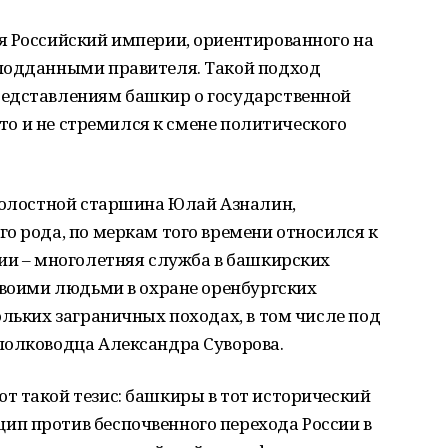
я Российский империи, ориентированного на
подданными правителя. Такой подход
редставлениям башкир о государственной
икто и не стремился к смене политического
 волостной старшина Юлай Азналин,
о рода, по меркам того времени относился к
ии – многолетняя служба в башкирских
своими людьми в охране оренбургских
ольких заграничных походах, в том числе под
полководца Александра Суворова.
т такой тезис: башкиры в тот исторический
п против беспочвенного перехода России в