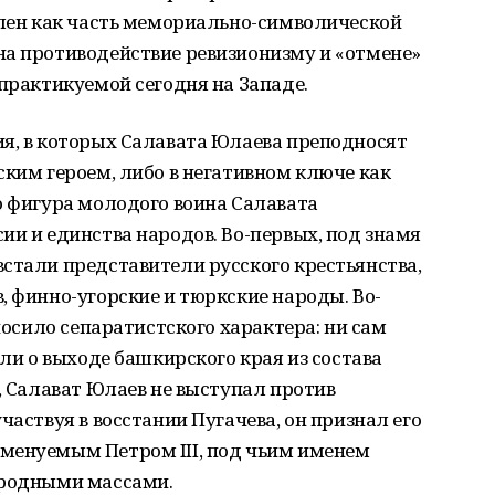
млен как часть мемориально-символической
на противодействие ревизионизму и «отмене»
 практикуемой сегодня на Западе.
ия, в которых Салавата Юлаева преподносят
ским героем, либо в негативном ключе как
о фигура молодого воина Салавата
ии и единства народов. Во-первых, под знамя
стали представители русского крестьянства,
, финно-угорские и тюркские народы. Во-
 носило сепаратистского характера: ни сам
яли о выходе башкирского края из состава
х, Салават Юлаев не выступал против
частвуя в восстании Пугачева, он признал его
менуемым Петром III, под чьим именем
ародными массами.