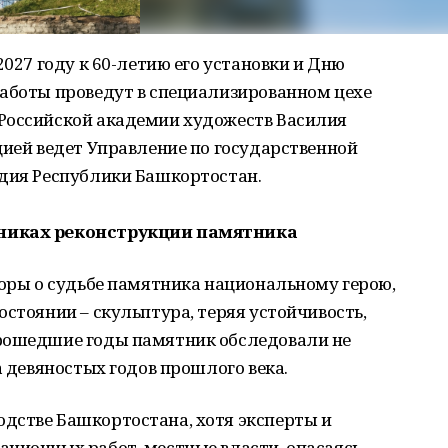
2027 году к 60-летию его установки и Дню
работы проведут в специализированном цехе
Российской академии художеств Василия
цией ведет Управление по государственной
едия Республики Башкортостан.
вниках реконструкции памятника
поры о судьбе памятника национальному герою,
остоянии – скульптура, теряя устойчивость,
прошедшие годы памятник обследовали не
а девяностых годов прошлого века.
дстве Башкортостана, хотя эксперты и
ационных работ, местные власти, опасаясь