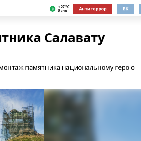
+27 °С
Антитеррор
ВК
Ясно
тника Салавату
демонтаж памятника национальному герою