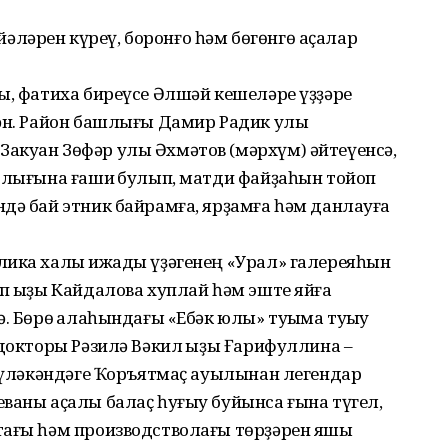
ләрен күреү, боронғо һәм бөгөнгө аҫалар
ы, фатиха биреүсе Әлшәй ке­шеләре үҙҙәре
кән. Район баш­лығы Дамир Радик улы
акуан Зөфәр улы Әхмәтов (мәрхүм) әйтеүенсә,
рлығына ғашиҡ булып, матди файҙаһын тойоп
дә бай этник байрамға, ярҙамға һәм данлауға
лика халыҡ ижады үҙәгенең «Урал» галереяһын
п ҡыҙы Кайдалова хуплай һәм эште яйға
. Бөрө ҡалаһындағы «Ебәк юлы» туҡыма туҡыу
докторы Рә­зилә Вәкил ҡыҙы Ғарифуллина –
Дәүләкәндәге Ҡоръятмаҫ ауылынан легендар
ваны аҫалы балаҫ һуғыу буйынса ғына түгел,
тағы һәм производстволағы төрҙәрен яҡшы