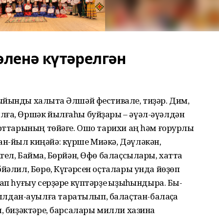
ленә күтәрелгән
ыйынды халыҡта Әлшәй фестивале, тиҙәр. Дим,
лға, Өршәк йылғаһы буйҙары – әүәл-әүәлдән
орттарының төйәге. Ошо тарихи аң һәм ғорурлыҡ
н-йыл киңәйә: күрше Миәкә, Дәүләкән,
ел, Баймаҡ, Бөрйән, Өфө балаҫсылары, хатта
бйәлил, Бөрө, Күгәрсен оҫталары унда йөҙөп
ап һуғыу серҙәре күптәрҙе ҡыҙыҡһындыра. Бы­
дан-ауылға таратылып, балаҫ­тан-балаҫҡа
ы, биҙәктәре, барсалары милли хазина