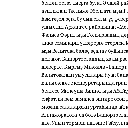
белгән остаз тиергә була. Әлшәй 
ауылынан Тәслимә Әбелғата ҡы­ҙы Ғ
һәм ғәҙел оҫта булып сыҡты, үҙ фек
ҡушылды. Архангел районынан «Моза
Фәнисә Фәрит ҡыҙы Гольцованың дә
лика семинары үткәрергә етерлек.
ҡыҙы Вәлитова балаҫ аҫалау буйынс
педагог, Башҡортостандың халыҡ р
шәкерте. Ҡырғыҙ-Миәкәлә «Баш­ҡорт 
Вәлитованың уҡыусылары һуҡҡан башҡ
халыҡ сәнғәте конкурстарында гран
белгесе Миләүшә Зиннәт ҡыҙы Абай
сифатлы һәм заманса эштәре өсөн 
мәҙәни салаларҙың уртаһында ҡайна
Алламоратова ла бөтә Башҡортоста
итә. Уның тормош иптәше Ғәйзулла