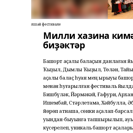
Әлшәй фестивале
Милли хазина кимә
биҙәктәр
Башҡорт аҫалы балаҫын дан­лаған й
Ҡыҙыл, Дымлы Ҡыҙыл, Төлән, Таҡйы
аҫалы балаҫ һуҡҡан мең ырыуы башҡ
менән һуғарылған фестиваль йылда
Бишбүләк, Йәрмәкәй, Ғафури, Арханг
Ишембай, Стәрлетамаҡ, Хәйбулла, Ә
йөрөп ҡатнаша, сөнки аҫалап-барсал
уындан-быуынға тапшырылып, ауыл
күсерелеп, уникаль башҡорт аҫалар