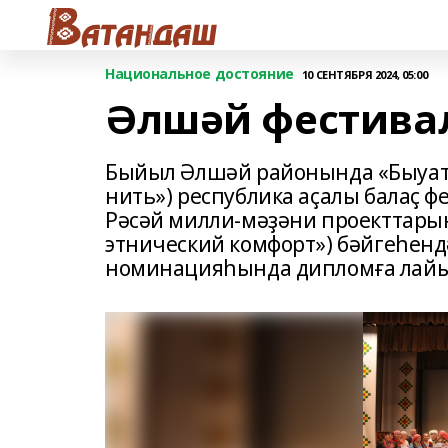
Национальное достояние
10 СЕНТЯБРЯ 2024, 05:00
Әлшәй фестива
Быйыл Әлшәй районында «Быуатт
нить») республика аҫалы балаҫ фе
Рәсәй милли-мәҙәни проекттарыны
этнический комфорт») бәйгеһенд
номинацияһында дипломға лайы