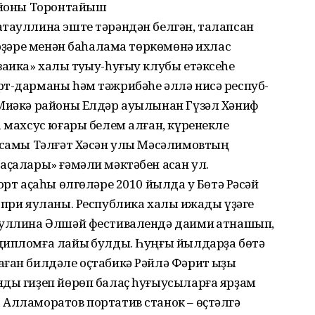
районы Торонтайыш
атауллина эште тәрәндән белгән, талапсан
ерҙәре менән баһалама төркөмөнә ихлас
ика» халыҡ туҡыу-һуғыу клубы етәксеһе
рт-дарманы һәм тәжрибәһе әллә нисә респуб­
 Миәкә районы Елдәр ауылынан Гүзәл Хәниф
а махсус юғары белем алған, күренекле
әссамы Тәлғәт Хәсән улы Мәсәлимовтың
аҫалары» ғәмәли мәктәбен асҡан ул.
орт аҫаһы өлгөләре 2010 йылда уҡ Бөтә Рәсәй
-при яуланы. Республика халыҡ ижады үҙәге
ҙуллина Әлшәй фестивалендә даими ҡатнашып,
дипломға лайыҡ булды. Һуңғы йылдарҙа бөтә
ған билдәле оҫта­бикә Рәйлә Фәрит ҡыҙы
нды гиҙеп йөрөп балаҫ һуғыусыларға ярҙам
 Алламоратов портатив станок – өҫтәлгә