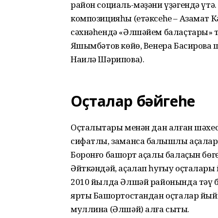
район социаль-мәҙәни үҙәгендә үтә.
композицияһы (етәксеһе – Азамат 
сәхнәһендә «Әлшәйем балаҫтары» 
Яҡшым­бәтов көйө, Венера Басирова 
Наилә Шәрипова).
Оҫталар бәйгеһе
Оҫталыҡтары менән дан алған шәхес
сифатлы, заманса балҡышлы аҫалар 
Боронғо башҡорт аҫалы балаҫын бөг
Әйткәндәй, аҫалап һуғыу оҫталары
2010 йылда Әлшәй районын­да тәү 
ярты Баш­ҡортостандан оҫталар йый
муллина (Әлшәй) алға сыҡты.