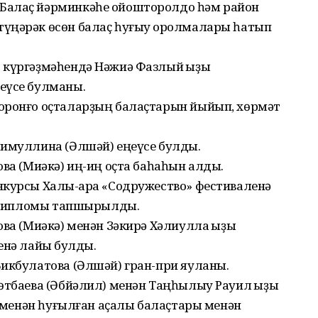
Балаҫ йәрминкәһе ойошторолдо һәм район
үңәрәк өсөн балаҫ һуғыу ҡоролмалары һатып
 күргәҙмәһендә Нәжиә Фазлый ҡыҙы
еүсе булманы.
боронғо оҫталарҙың балаҫ­тарын йыйып, хөрмәт
лимуллина (Әлшәй) еңеүсе булды.
ва (Миәкә) иң-иң оҫта баһа­һын алды.
нкурсы Халыҡ-ара «Содружество» фестиваленә
се дипломы тапшырылды.
ова (Миәкә) менән Зәкирә Хәлиулла ҡыҙы
енә лайыҡ булды.
Бикбулатова (Әлшәй) гран-при яуланы.
өтбаева (Әбйәлил) менән Таң­һылыу Рауил ҡыҙы
ыҡ менән һуғылған аҫалы балаҫтары менән