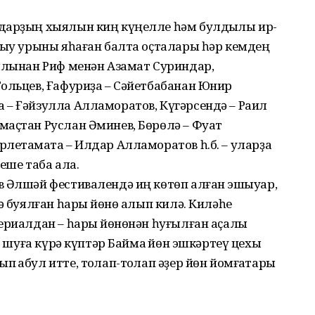
дарҙың хыялын киң күңелле һәм булдыҡлы ир-
ғыу урыны яһаған балта оҫталары һәр кемдең
уылынан Риф менән Азамат Суриндар,
ольцев, Ғафуриҙа – Сәйетбабанан Юнир
 – Ғәйзулла Алламоратов, Күгәрсендә – Раил
маҫтан Руслан Әминев, Бөрөлә – Фуат
летамаҡта – Илдар Алламоратов һ.б. – уларҙа
еше таба ала.
в Әлшәй фестивалендә иң көтөп алған эшҡыуар,
ә буялған һарыҡ йөнө алып килә. Киләһе
ериалдан – һарыҡ йөнөнән һуғылған аҫалы
, шуға күрә күптәр Баймаҡ йөн эшкәртеү цехы
ҡабул итте, тоҡлап-тоҡлап әҙер йөн йомғаҡтары