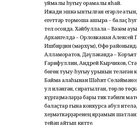
ҡуймалы һуғыу ҡорамалы яһай.
Ижади эшкә ынтылған егәрле ҡатын
егеттәр тормошҡа ашыра – балаҫ һу
тел осонда. Хәйбуллала – Вәзәм а
Архангелдә – Орловканан Алексей Г
Ишбирҙин (мәрхүм), Өфө районында
Алламоратов, Дәүләкәндә – Ҡоръят
Ғарифуллин, Андрей Кырчиков, Стәр
бөгөн туҡыу-һу­ғыу урынын теләгән к
Баймаҡ ҡалаһынан Шәһит Сө­ләймәно
ул иләнгән, сиратылған, төрлө төҫк
күргәҙмәләрҙә бары тик тәбиғи мат
балаҫтар ғына конкурсҡа ҡабул ителә
хеҙмәткәрҙәренең ярҙамын шатланып 
тейәп ҡайтып китте.