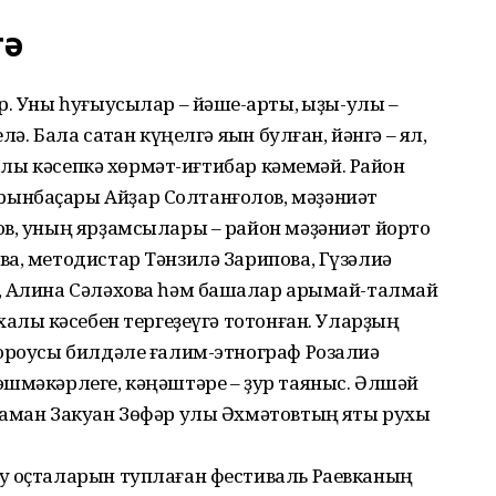
тә
. Уны һуғыусылар – йәше-ҡарты, ҡыҙы-улы –
. Бала саҡтан күңелгә яҡын булған, йәнгә – ял,
йҙалы кәсепкә хөрмәт-иғтибар кәмемәй. Район
ынбаҫары Айҙар Солтанғолов, мәҙәниәт
ов, уның ярҙам­сылары – район мәҙәниәт йорто
а, методистар Тәнзилә Зарипова, Гүзәлиә
, Алина Сә­ләхова һәм башҡалар арымай-талмай
алыҡ кәсебен тергеҙеүгә тотонған. Уларҙың
тороусы билдәле ғалим-этнограф Розалиә
эшмәкәрлеге, кәңәштәре – ҙур таяныс. Әлшәй
ҙаман Закуан Зөфәр улы Әхмәтовтың яҡты рухы
у оҫталарын туплаған фестиваль Раевканың