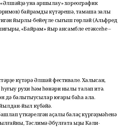
 «Әлшәйҙә ҡунаҡ ҡаршылау» хореографик
Кәримов) байрамды күтәрешә, тамаша залы
тигән йырлы-бейеүле сығыш гөрләй (Альфред
ши­ғыры, «Байрам» йыр ансамбле етәксеһе –
тәрҙе күтәрә Әлшәй фестивале. Халыҡсан,
һуғыу рухи һәм һөнәри ныҡлыҡ талап итә.
өн дә балҡытыусылар юғары баһа ала.
 йылдан-йыл күбәйә.
башлап үткәрелгән аҫалы балаҫ күргәҙмәһенә
ылғай­ны, Тәслимә Әбүлғата ҡыҙы Кәли­