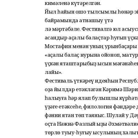
кимәленә күтәрелгән.
Йыл һайын ошо тылсымлы һөнәр эйә
байрамында ҡатнашыу үтә
лә мәртәбәле. Фестивалгә юл асыу­с
ҡасандыр аҫалы ба­лаҫтар һуғып үҫ
Мостафин менән уның урынбаҫары З
«аҫалы балаҫ нурына ҡойоноп, мату
үҫкән яҡташтарыбыҙ ысын мәғәнәһен
лайыҡ».
Фестиваль үткәреү идеяһын Рес­пуб
оҙаҡ йылдар етәкләгән Кәримә Шәри
һалыуға һәр яҡлап булышлыҡ күрһәтә
үҙәге етәксеһе, филология фәндәре 
фәнни яҡтан төп таяныс. Шулай уҡ 
оҫта Нәжиә Фазлый ҡыҙы Әхмәтвәлие
төрлө туҡыу-һуғыу ысулының халыҡ