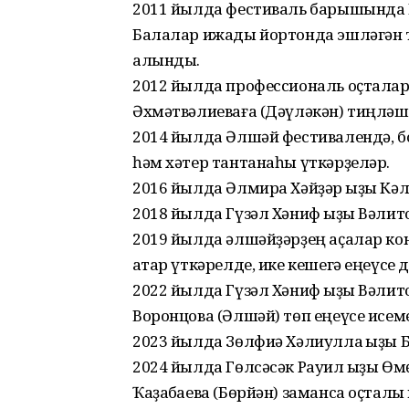
2011 йылда фестиваль барышында 
Балалар ижады йортонда эшләгән т
алынды.
2012 йылда профессиональ оҫталар
Әхмәтвәлиеваға (Дәүләкән) тиңләш
2014 йылда Әлшәй фестива­лендә, 
һәм хәтер тантанаһы үткәрҙеләр.
2016 йылда Әлмира Хәйҙәр ҡыҙы Кә
2018 йылда Гүзәл Хәниф ҡыҙы Вәлито
2019 йылда әлшәйҙәрҙең аҫалар ко
ҡатар үткәрелде, ике кешегә еңеү
2022 йылда Гүзәл Хәниф ҡыҙы Вәлит
Воронцова (Әлшәй) төп еңеүсе исем
2023 йылда Зөлфиә Хәлиулла ҡыҙы 
2024 йылда Гөлсәсәк Рауил ҡыҙы Өм
Ҡаҙаҡбаева (Бөрйән) заманса оҫтал