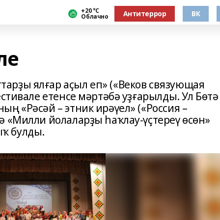
+20 °С
Антитеррор
ВК
Облачно
ле
арҙы ялғар аҫыл еп» («Веков связующая
стива­ле етенсе мәртәбә уҙғарылды. Ул Бөтә
ң «Рәсәй – этник ирәүел» («Россия –
ә «Милли йолаларҙы һаҡлау-үҫтереү өсөн»
ҡ булды.