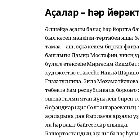
Аҫалар – һәр йөрәк
Әлшәйҙә аҫалы балаҫ һәр йортта бар
был кәсеп мәнеһен-тәртибен яҡшы белә
тамаҡҡа – аш, өҫкә кейем биргән фа
башлығы Дамир Мостафин, уның ур
бүлеге етәксеһе Мир­ғәсим Әкимбәт
художество етәксеһе Наилә Шәрипов
Ғиззәтуллина, Зилә Мөхәмәтйәнова
төбәктә һәм республикала боронғо х
эшенә ғилми яҡтан йүнәлеш биреп 
Әсфәндиәр ҡыҙы Солтангәрәеваның 
аҫаларына дан йырлаған арҙаҡлы у
ла һәр ваҡыт бәйгеселәр янында.
Башҡортостандың аҫалы балаҫ һуғы