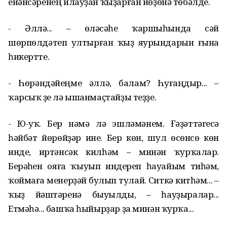
ейәнсәренең илауҙан ҡыҙарған йөҙөнә төбәлде.
- Әллә... – өләсәһе ҡаршыһында сәй
шөрпөлдәтеп ултырған ҡыҙ яурындарын ғына
һикертте.
- Һөрәндәйеңме әллә, балам? Һуғаңдыр... –
ҡарсыҡ үҙе лә ышанмаҫтайҙы теҙҙе.
- Ю-уҡ. Бер нәмә лә эшләмәнем. Ғәҙәттәгесә
һәйбәт йөрөйҙәр ине. Бер көн, шул өсөнсө көн
инде, иртәнсәк килһәм – минән ҡурҡалар.
Берәүһен ояға ҡыуып индереп һауайым тиһәм,
ҡоймаға менерҙәй булып тулай. Ситкә китһәм... –
ҡыҙ йәштәренә быуылды, – һауҙыралар...
Етмәһә... башҡа һыйырҙар ҙа минән ҡурҡа...