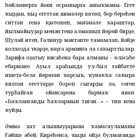
һөйләшергә йәки осрашырға ашыҡманы. Егет
ҡыҙҙан, ҡыҙ егеттән нимәлер көтөп, бер-береһен
ситтән генә күҙәтешеп, мәғәнәле ҡараштар,
йылмайыуҙар менән генә алмашып йөрөй бирҙе.
Шулай итеп, Ғәлинур мәктәпте тамамлап, йәйҙе
колхозда үткәрҙе, көҙгә армияға ла саҡырттылар.
Зарифа оҙатыу кисәһенә бара алманы – өләсәһе
ебәрмәне. Ауыл араһында ул-был ғәйбәтте
ишетә-белә йөрөгән ҡарсыҡ, ҡунаҡҡа саҡыра
килгән егеттәрҙе бороп сығарҙы ла, үсегеп
турһайған ейәнсәренә бармаҡ янап:
«Һаҡланғанды һаҡлармын тигән…» – тип кенә
ҡуйҙы.
Әммә хат алышыуҙарына ҡамасауламаны
Ғәйшә әбей. Киреһенсә, ҡыҙы өйҙә булмағанда