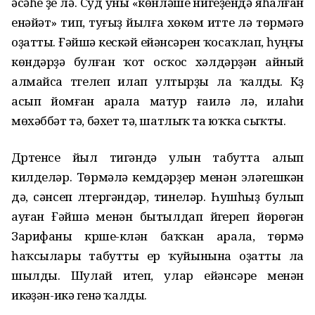
әсәһе үҙе лә. Суд уны «көнләшеү нигеҙендә яһалған
енәйәт» тип, туғыҙ йылға хөкөм итте лә төрмәгә
оҙатты. Ғәйшә кескәй ейәнсәрен ҡосаҡлап, һуңғы
көндәрҙә булған ҡот осҡос хәлдәрҙән айный
алмайса түгелеп илап ултырҙы ла ҡалды. Күҙ
асып йомған арала матур ғаилә лә, илаһи
мөхәббәт тә, бәхет тә, шатлыҡ та юҡҡа сыҡты.
Дүртенсе йыл тигәндә улын табутта алып
килделәр. Төрмәлә кемдәрҙер менән эләгешкән
дә, сәнсеп үлтергәндәр, тинеләр. Һушһыҙ булып
ауған Ғәйшә менән бытылдап йүгереп йөрөгән
Зарифаны күрше-күлән баҡҡан арала, төрмә
һаҡсылары табутты ер ҡуйынына оҙатты ла
шылды. Шулай итеп, улар ейәнсәре менән
икәүҙән-икәү генә ҡалды.