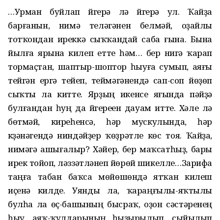
…Урман буйлап йүгерә лә йүгерә ул. Ҡайҙа
барғанын, нимә теләгәнен белмәй, оҙайлы
тотҡондан иреккә сыҡҡандай саба ғына. Бына
йылға ярына килеп етте һәм… бер нигә ҡарап
тормаҫтан, шаптыр-шоптор һыуға сумып, аяғы
тейгән ергә тейеп, теймәгәнендә сап-соп йөҙөп
сыҡты ла китте. Ярҙың икенсе яғында пәйҙә
булғандан һуң да йүгереүен дауам итте. Хәле лә
бөтмәй, киреһенсә, һәр мускулында, һәр
күҙәнәгендә ниндәйҙер ҡөҙрәтле көс тоя. Ҡайҙа,
нимәгә ашығалыр? Хәйер, бер маҡсатһыҙ, бары
ирек тойоп, ләззәтләнеп йөрөй шикелле…Зарифа
таңға табан баҡса мөйөшөндә ятҡан килеш
иҫенә килде. Уянды ла, ҡараңғылы-яҡтылы
булһа ла өҫ-башының бысраҡ, оҙон сәстәренең
һыу, аяҡ-ҡулдарының һыҙырылып, сыйылып