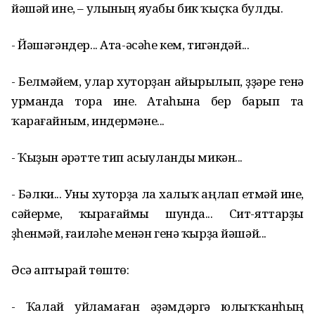
йәшәй ине, – улының яуабы бик ҡыҫҡа булды.
- Йәшәгәндер... Ата-әсәһе кем, тигәндәй...
- Белмәйем, улар хуторҙан айырылып, үҙҙәре генә
урманда тора ине. Атаһына бер барып та
ҡарағайным, индермәне...
- Ҡыҙын әүрәтте тип асыуланды микән...
- Бәлки... Уны хуторҙа ла халыҡ аңлап етмәй ине,
сәйерме, ҡырағаймы шунда... Сит-яттарҙы
үҙһенмәй, ғаиләһе менән генә ҡырҙа йәшәй...
Әсә аптырай төштө:
- Ҡалай уйламаған әҙәмдәргә юлыҡҡанһың