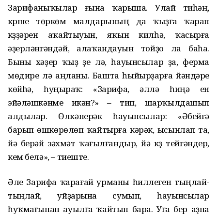
Зарифаныҡылар ғына ҡарыша. Улай тиһәң,
күрше төркөм малдарының да ҡыҙға ҡарап
күҙҙәрен аҡайтыуын, яҡын килһә, ҡасырға
әҙерләнгәндәй, алаҡандауын тойҙо ла баһа.
Быны хәҙер ҡыҙ үҙе лә, һауынсылар ҙа, ферма
мөдире лә аңланы. Башта һыйырҙарға йәндәре
көйһә, һуңыраҡ: «Зарифа, әллә һиңә ен
эйәләшкәнме икән?» – тип, шарҡылдашып
алдылар. Өлкәнерәк һауынсылар: «Әбейгә
барып өшкөрөлөп ҡайтырға кәрәк, ысынлап та,
йә берәй зәхмәт ҡағылғандыр, йә күҙ тейгәндер,
кем белә», – тиеште.
Әле Зарифа ҡарағай урманы һиллеген тыңлай-
тыңлай, уйҙарына сумып, һауынсылар
һуҡмағынан ауылға ҡайтып бара. Уға бер аҙна