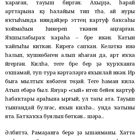
ҡараған, тауыш биргән. Ахырҙа, һарай
арттарына күҙ һалайым тип үтһә, ай нуры
яҡтыһында ниндәйҙер эттең картуф баҡсаһы
ҡоймаһын һикереп үткәнен аңғарған.
Яҡшылабыраҡ ҡараһа – бүре икән. Ҡатын
ҡайғыһы киткән. Кирегә сапҡан. Келәткә инә
һалып, ҡушкөбәген алып яһаған да, арт яҡҡа
йүгергән. Килһә, теге бүре бер ҙә ҡурҡҡанға
оҡшамай, туп-тура кәртәләргә яҡынлай икән. Ир
быға мылтыҡ көбәген төҙәй. Теге һаман килә.
Атып ебәрә был. Януар «сый» итеп бейек картуф
һабаҡтары араһына ырғый, ул тағы ата. Тауыш
тынғандай булғас, яҡын килһә... унда ҡатыны
ята. Батҡаҡҡа буялып бөткән... шәрә...
Әлбиттә, Рамаҙанға берәү ҙә ышанманы. Хатта