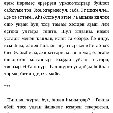
әҙәм йөрөмәҫ ерҙәрҙән урман-ҡырҙар буйлап
сабыуын тоя. Эйе, йүгермәй ул, саба. Эт шикелле...
Еҫе лә эттеке... Аһ! Әллә ул этме!? Башына килгән
ошо уйҙан һуң ҡыҙ тамам хәлдән яҙып, үлән
өҫтөнә ултыра төштө. Шул ыңғайы, йөҙөн
устары менән ҡаплап, илап та ебәрҙе. Йә инде,
исмаһам, хәлен һөйләп аңлатыр кешеһе лә юҡ
бит. Өләсәһе лә, әхирәттәре лә ышанмаҫ, өләсәһе
өшкөртөп маташыр, ҡыҙҙар уйлап сығара,
тиерҙәр. Ә Ғәлинур... Ғәлинурға ундайҙы һөйләп
тормаҫ бит инде, оялмайса...
***
- Нишләп ҡурҡа һуң һинән һыйырҙар? – Ғәйшә
әбей, төҫө уңған йәшкелт күҙҙәрен секерәйтеп,