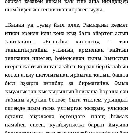
бәрхәт кәзәкей япҡан ҡаҡ түше аша ниндәйҙер
шом һиҙеп әсетеп киткән йөрәген ыуҙы.
...Бынан ун туғыҙ йыл элек, Рамаҙаны хеҙмәт
иткән еренән йәш кенә ҡыҙ бала эйәртеп алып
ҡайтҡайны. «Быныһы киленең», – тип
таныштырғайны улының армиянан ҡайтып
төшкәнен ишетеп, һөйөнсөнән тыны һығылып
йүгереп ҡайтып ингән әсәһен. Берҙән-бер балаһын
көтөп алыу шатлығынан ярһыған ҡатын, башта
был һүҙҙәргә иғтибар ҙа бирмәгәйне. Әммә
ҡыуаныстан ҡысҡырышып һөйләшә-һораша сәй
табыны әҙерләп бөткәс, быға тиклем урындыҡ
ситендә шым ғына ултырған ҡыҙҙың, улының
өҫтәлгә әйҙүкләүенә өҫтөндәге плащ һымаҡ
нәмәһен сисеп, ҡулйыуғысҡа барып йыуына
башлағанында, күҙгә салынырҙай уҡ ҡорһағы бар