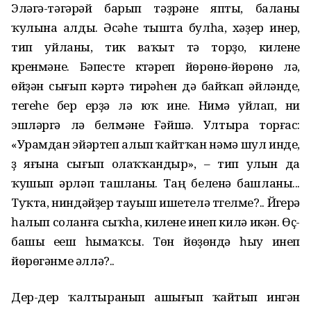
Эләгә-тәгәрәй барып тәҙрәне япты, баланы
ҡулына алды. Әсәһе тышта булһа, хәҙер инер,
тип уйланы, тик ваҡыт үтә торҙо, килене
күренмәне. Бәпесте күтәреп йөрөнө-йөрөнө лә,
өйҙән сығып кәртә тирәһен дә байҡап әйләнде,
тегеһе бер ерҙә лә юҡ ине. Нимә уйлап, ни
эшләргә лә белмәне Ғәйшә. Ултыра торғас:
«Урамдан эйәртеп алып ҡайтҡан нәмә шул инде,
үҙ яғына сығып олаҡҡандыр», – тип улын да
ҡушып әрләп ташланы. Таң беленә башланы...
Туҡта, ниндәйҙер тауыш ишетелә түгелме?.. Йүгерә
һалып соланға сыҡһа, килене инеп килә икән. Өҫ-
башы еүеш һымаҡсы. Төн йөҙөндә һыу инеп
йөрөгәнме әллә?..
Дер-дер ҡалтыранып ашығып ҡайтып ингән