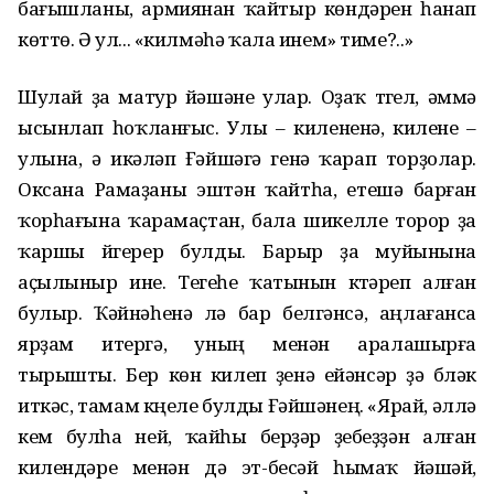
бағышланы, армиянан ҡайтыр көндәрен һанап
көттө. Ә ул... «килмәһә ҡала инем» тиме?..»
Шулай ҙа матур йәшәне улар. Оҙаҡ түгел, әммә
ысынлап һоҡланғыс. Улы – килененә, килене –
улына, ә икәүләп Ғәйшәгә генә ҡарап торҙолар.
Оксана Рамаҙаны эштән ҡайтһа, етешә барған
ҡорһағына ҡарамаҫтан, бала шикелле торор ҙа
ҡаршы йүгерер булды. Барыр ҙа муйынына
аҫылыныр ине. Тегеһе ҡатынын күтәреп алған
булыр. Ҡәйнәһенә лә бар белгәнсә, аңлағанса
ярҙам итергә, уның менән аралашырға
тырышты. Бер көн килеп үҙенә ейәнсәр ҙә бүләк
иткәс, тамам күңеле булды Ғәйшәнең. «Ярай, әллә
кем булһа ней, ҡайһы берҙәр үҙебеҙҙән алған
килендәре менән дә эт-бесәй һымаҡ йәшәй,