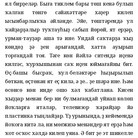
ял бирҙеләр. Быға тиклем бары төш кенә булып
ҡалған төнгө сәйәхәттәре хәҙер килеп
ысынбарлыҡҡа әйләнде. Эйе, төштәрендә ул
ҡайҙарҙалыр туҡтауһыҙ сабып йөрөй, ят ерҙәр,
урман-тауҙар аша үтә ине. Ундай саҡтарҙа ҡыҙ
көндөҙ ҙә үҙен арығандай, хатта ауырып
торғандай тоя. Тәүге көн йәйләү ситендә иҫенә
килгәс, ҡурҡышынан саҡ иҫен юймағайны бит.
Өҫ-башы бысраҡ, ҡул-беләктәре һыҙырылып
бөткән, өҫтөнән ят еҫ килә, ә үҙе... үҙе шәрә ине. Һәм
өсөнсө көн инде ошо хәл ҡабатлана. Кисен
ҡыҙҙар менән бер ни булмағандай уйнап-көлөп
йоҡларға яталар, телевизор ҡарайҙар йә
пластинка тыңлайҙар. Үҙ урынында, үҙ кейемендә
йоҡоға китә лә, ни мөғжизә менәндер ят ерҙә һәм
ҡот осҡос хәлдә килеп уяна. Ә бит үҙе эт шикелле