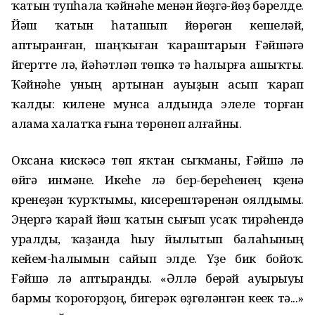
ҡатын тупһала ҡәйнәһе менән йөҙгә-йөҙ бәрелде.
Йәш ҡатын һаташып йөрөгән кешеләй,
аптыранған, шаңҡыған ҡараштарын Ғәйшәгә
йүгертте лә, йәһәтләп төпкә үтә һалырға ашыҡты.
Ҡәйнәһе уның артынан ауыҙын асып ҡарап
ҡалды: килене мунса алдында элеүле торған
алама халатҡа ғына төрөнөп алғайны.
Оксана кискәсә төп яҡтан сыҡманы, Ғәйшә лә
өйгә инмәне. Икеһе лә бер-береһенең күҙенә
күренеүҙән ҡурҡтымы, кисерештәренән оялдымы.
Эңергә ҡарай йәш ҡатын сығып усаҡ тирәһендә
уралды, ҡаҙанда һыу йылытып балаһының
кейем-һалымын сайып элде. Үҙе бик бойоҡ.
Ғәйшә лә аптыранды. «Әллә берәй ауырыуы
бармы ҡороғорҙоң, бигерәк өҙгөләнгән кеүек тә...»