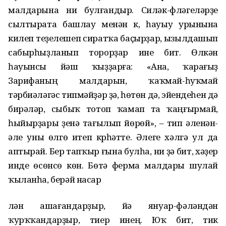
малдарына ни булғандыр. Силәк-фләгеләрҙе
сылтырата башлау менән үк, һауыу урынына
килеп теҙелешеп сиратҡа баҫырҙар, ызылдашып
сабырһыҙланып торорҙар ине бит. Өлкән
һауынсы йәш ҡыҙҙарға: «Ана, ҡарағыҙ
Зарифаның малдарын, ҡаҡмай-һуҡмай
тәрбиәләгәс типмәйҙәр ҙә, һөтөн дә, эйендеһен дә
бирәләр, сыбыҡ тотоп ҡамап та ҡаңғырмай,
һыйырҙары үҙенә тағылып йөрөй», – тип әленән-
әле уны өлгө итеп күрһәтте. Әлеге хәлгә ул да
аптырай. Бер тапҡыр ғына булһа, ни ҙә бит, хәҙер
инде өсөнсө көн. Бөтә ферма малдары шулай
ҡыланһа, берәй насар
үлән ашағандарҙыр, йә януар-фәләндән
ҡурҡҡандарҙыр, тиер инең. Юҡ бит, тик