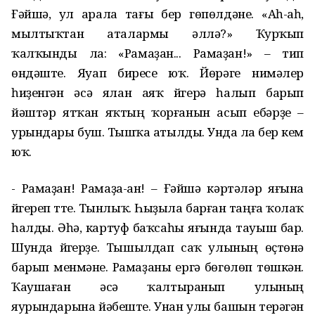
Ғәйшә, ул арала тағы бер гөпөлдәне. «Аһ-аһ,
мылтыҡтан аталармы әллә?» Ҡурҡып
ҡалҡынды ла: «Рамаҙан... Рамаҙан!» – тип
өндәште. Яуап биреүсе юҡ. Йөрәге нимәлер
һиҙенгән әсә ялан аяҡ йүгерә һалып барып
йәштәр ятҡан яҡтың ҡорғанын асып ебәрҙе –
урындары буш. Тышҡа атылды. Унда ла бер кем
юҡ.
- Рамаҙан! Рамаҙа-ан! – Ғәйшә кәртәләр яғына
йүгереп үтте. Тынлыҡ. Һыҙыла барған таңға ҡолаҡ
һалды. Әһә, картуф баҡсаһы яғында тауыш бар.
Шунда йүгерҙе. Тышылдап саҡ улының өҫтөнә
барып менмәне. Рамаҙаны ергә бөгөлөп төшкән.
Ҡаушаған әсә ҡалтыранып улының
яурындарына йәбеште. Унан улы башын терәгән