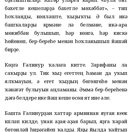
бәхетле кешеләрҙә бәхетле мөхәббәт», – тип
һоҡланды, көнләште, ҡыҙыҡты. Ә был икәү
башҡаларҙы күрмәне лә белмәне, икәү-ара
мөкиббән булышып, һәр көнгә, һәр кискә
һөйөнөп, бер-береһе менән һоҡланышып йәшәй
бирҙе.
Көҙгә Ғәлинур ҡалаға китте. Зарифаны ла
саҡырҙы ул. Тик ҡыҙ егеттең һаман да уҡып
ялҡмауын, ә егет ҡыҙҙың бөгөнгөһө менән
ҡәнәғәт булыуын аңламаны. Әммә бер-береһенә
дәғүә белдереү ике йәш кеше өсөн ят ине әле.
Башта Ғәлинурҙан хаттар армиянан яуған кеүек
күпләп килде, унан аҙая-аҙая барып, яҙға ҡарай
бөтөнләй һирәгәйеп ҡалды. Яңы йылда ҡайтып