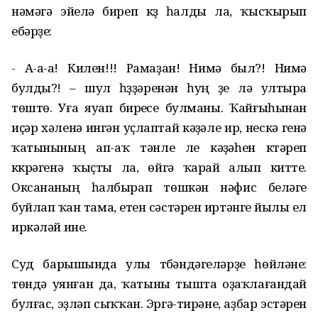
нәмәгә эйелә биреп күҙ һалды ла, ҡысҡырып
ебәрҙе:
- А-а-а! Килен!!! Рамаҙан! Нимә был?! Нимә
булды?! – шул һүҙҙәренән һуң үҙе лә ултыра
төштө. Уға яуап биреүсе булманы. Ҡайғыһынан
иҫәр хәленә ингән уҫлаптай кәүҙәле ир, нескә генә
ҡатынының ап-аҡ тәнле үле кәүҙәһен күтәреп
күкрәгенә ҡыҫты ла, өйгә ҡарай алып китте.
Оксананың һалбырап төшкән нәфис беләге
буйлап ҡан тама, етен сәстәрен иртәнге йылы ел
иркәләй ине.
Суд барышында улы түбәндәгеләрҙе һөйләне:
төндә уянған да, ҡатыны тышта оҙаҡлағандай
булғас, эҙләп сыҡҡан. Эргә-тирәне, аҙбар эстәрен