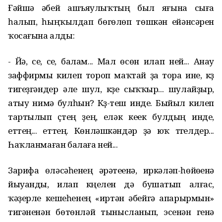
Ғәйшә әбей ашъяулыҡтың был яғына сыға
һалып, һыңҡылдап бөгөлөп төшкән ейәнсәрен
ҡосағына алды:
- Йә, сеү, сеү, балам... Мал өсөн илап ней... Анау
заффирмы килеп тороп маҡтай ҙа тора ине, күҙ
тигеҙгәндер әле шул, күҙе сыҡҡыр... шулайҙыр,
атыу нимә булһын? Күҙ-теш инде. Быйыл килеп
тартылып үҫтең үҙең, еләк кеүек булдың инде,
еттең... еттең. Көнләшкәндәр ҙә юҡ түгелдер...
Һаҡланмаған балаға ней...
Зарифа өләсәһенең әүрәтеүенә, иркәләп-һөйөүенә
йыуанды, илап күңелен дә бушатып алғас,
ҡәҙерле кешеһенең «иртән әбейгә апарырмын»
тигәненән бөтөнләй тынысланып, эсенән генә