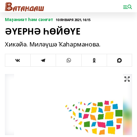
Мәҙәниәт һәм сәнғәт
10 ЯНВАРЯ 2021, 16:15
ӘҮЕРНӘ ҺӨЙӨҮЕ
Хикәйә. Миләүшә Ҡаһарманова.