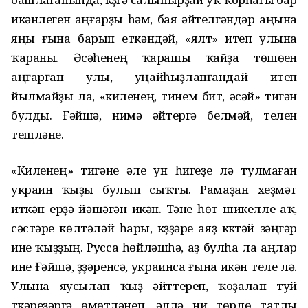
икәнлеген аңғарҙы һәм, бая әйтелгәндәр аңына
яңы ғына барып еткәндәй, «ялт» итеп улына
ҡараны. Әсәһенең ҡарашы ҡайҙа төшөүен
аңғарған улы, уңайһыҙланғандай итеп
йылмайҙы ла, «киленең, тинем бит, әсәй» тигән
булды. Ғәйшә, нимә әйтергә белмәй, телен
тешләне.
«Киленең» тигәне әле ун һигеҙе лә тулмаған
украин ҡыҙы булып сыҡты. Рамаҙан хеҙмәт
иткән ерҙә йәшәгән икән. Тәне һөт шикелле аҡ,
сәстәре көлтәләй һары, күҙҙәре аяҙ күктәй зәңгәр
ине ҡыҙҙың. Русса һөйләшһә, аҙ булһа ла аңлар
ине Ғәйшә, үҙҙәренсә, украинса ғына икән теле лә.
Улына яусылап ҡыҙ әйттереп, ҡоҙалап туй
үткәреүҙәргә өмөтләнеп, әллә ни төрлө татлы