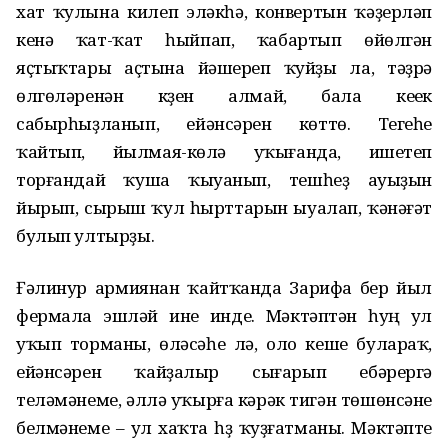
хат ҡулына килеп эләкһә, конвертын ҡәҙерләп
кенә ҡат-ҡат һыйпап, ҡабартып өйөлгән
яҫтыҡтары аҫтына йәшереп ҡуйҙы ла, тәҙрә
өлгөләренән күҙен алмай, бала кеүек
сабырһыҙланып, ейәнсәрен көттө. Тегеһе
ҡайтып, йылмая-көлә уҡығанда, ишетеп
торғандай ҡуша ҡыуанып, тешһеҙ ауыҙын
йырып, сырыш ҡул һырттарын ыуалап, ҡәнәғәт
булып ултырҙы.
Ғәлинур армиянан ҡайтҡанда Зарифа бер йыл
фермала эшләй ине инде. Мәктәптән һуң ул
уҡып торманы, өләсәһе лә, оло кеше булараҡ,
ейәнсәрен ҡайҙалыр сығарып ебәрергә
теләмәнеме, әллә уҡырға кәрәк тигән төшөнсәне
белмәнеме – ул хаҡта һүҙ ҡуҙғатманы. Мәктәпте