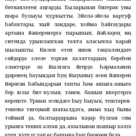
бөткәнлеген аңғарҙы. Быларынан бигерәк уны
шәрә булыуы ҡурҡытты. Эйелә-эйелә картуф
һабаҡтары, ҡый үләндәре, ҡойма һайғауҙары
артына йәшеренергә тырышып, йәйләүҙең иң
ситендә урынлашҡан таҡта аласыҡҡа ҡарай
шылышты. Килеп етеп ишек тәңгәлендәге
сөйҙәрҙә элеүле торған халаттарҙың береһен
эләктерҙе лә йылғаға йүгерҙе. Һәрмәләнеп
үҙҙәренең һауындан һуң йыуыныу өсөн йәшереп
йөрөгән һабындарын тапты һәм ашыға-ашыға
бер юлы бит-ҡулын, тәнен, башын күпертергә
кереште. Урман эсендәге һыу һыуыҡ, тештәрен-
тешенә тигеҙмәй шаҡылдата, әммә ҡыҙ быны
тоймай ҙа, балтырҙарына ҡәҙәр булған сөм
урынға төшөп алған да, аҡылынан шашыр хәлгә
етеп, ҡуш услап өҫ-башына һыу бөркөүен белә.