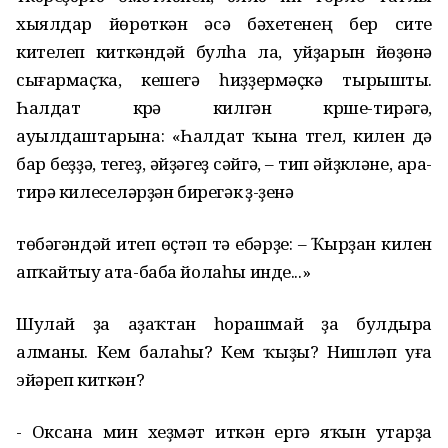
хыялдар йөрөткән әсә бәхетенең бер сите
кителеп киткәндәй булһа ла, уйҙарын йөҙөнә
сығармаҫҡа, кешегә һиҙҙермәҫкә тырышты.
Һалдат күрә килгән күрше-тирәгә,
ауылдаштарына: «Һалдат ҡына түгел, килен дә
бар беҙҙә, үтегеҙ, әйҙәгеҙ сәйгә, – тип әйҙүкләне, ара-
тирә килеүселәрҙән бирегәк үҙ-үҙенә
төбәгәндәй итеп өҫтәп тә ебәрҙе: – Ҡырҙан килен
апҡайтыу ата-баба йолаһы инде...»
Шулай ҙа аҙаҡтан һорашмай ҙа булдыра
алманы. Кем балаһы? Кем ҡыҙы? Нишләп уға
эйәреп киткән?
- Оксана мин хеҙмәт иткән ергә яҡын утарҙа