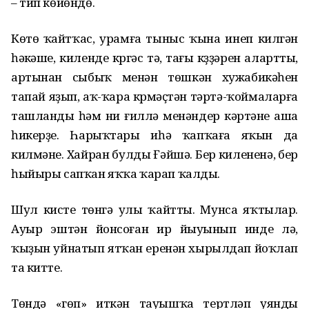
– тип көйөндө.
Көтөү ҡайтҡас, урамға тыныс ҡына инеп килгән
һәүкәше, киленде күргәс тә, тағы күҙҙәрен алартты,
артынан сыбыҡ менән төшкән хужабикәһен
тапай яҙып, аҡ-ҡара күрмәҫтән тәртә-ҡоймаларға
ташланды һәм ни ғиллә менәндер кәртәне аша
һикерҙе. Һарыҡтары иһә ҡапҡаға яҡын да
килмәне. Хайран булды Ғәйшә. Бер килененә, бер
һыйыры сапҡан яҡҡа ҡарап ҡалды.
Шул кисте төнгә улы ҡайтты. Мунса яҡтылар.
Ауыр эштән йонсоған ир йыуынып инде лә,
ҡыҙын уйнатып ятҡан еренән хырылдап йоҡлап
та китте.
Төндә «гөп» иткән тауышҡа тертләп уянды