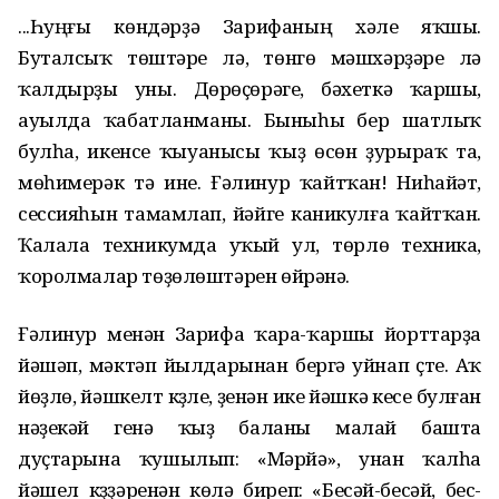
...Һуңғы көндәрҙә Зарифаның хәле яҡшы.
Буталсыҡ төштәре лә, төнгө мәшхәрҙәре лә
ҡалдырҙы уны. Дөрөҫөрәге, бәхеткә ҡаршы,
ауылда ҡабатланманы. Быныһы бер шатлыҡ
булһа, икенсе ҡыуанысы ҡыҙ өсөн ҙурыраҡ та,
мөһимерәк тә ине. Ғәлинур ҡайтҡан! Ниһайәт,
сессияһын тамамлап, йәйге каникулға ҡайтҡан.
Ҡалала техникумда уҡый ул, төрлө техника,
ҡоролмалар төҙөлөштәрен өйрәнә.
Ғәлинур менән Зарифа ҡара-ҡаршы йорттарҙа
йәшәп, мәктәп йылдарынан бергә уйнап үҫте. Аҡ
йөҙлө, йәшкелт күҙле, үҙенән ике йәшкә кесе булған
нәҙекәй генә ҡыҙ баланы малай башта
дуҫтарына ҡушылып: «Мәрйә», унан ҡалһа
йәшел күҙҙәренән көлә биреп: «Бесәй-бесәй, бес-