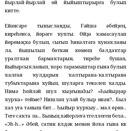
йырлай-йырлай өй йыйыштырырға булып
китте.
Ейәнсәре тынысланды, Ғәйшә әбейҙең,
киреһенсә, йөрәге ҡупты. Өйҙә ҡамасаулап
йөрөмәҫкә булып, сығып һикәлтәгә ҡунаҡланы
ла, йышылып бөткән көмөш балдаҡтар
уралтҡан бармаҡтарын, тиреһе бушап,
йыйырсыҡланып, ҡоро тарамыштар ғына булып
ҡалған ҡулдарын ҡалтырана-ҡалтырана
тубыҡтарына ҡуйып, шуларға текәлеп ҡалды.
Нимә һөйләй шул ҡыҙғынаһы? «Һыйырҙар
ҡурҡа» тейме? Нишләп улай булыр икән?.. Был
хәл уға таныш бит… Һыйыр ҡурҡыу... мал өркөү...
Теге саҡта ла... Бының хәйерлегә түгеллеген белә...
«Эһ-һ...» Әбей, сатин күлдәк менән йоҡа ғына күк