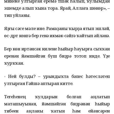
минеке ултырған еремә түшәк һалып, ҡулымдан
эшемде алып ҡына тора. Ярай, Аллаға шөкөр», –
тип уйланы.
Яҙғы сәсеү мәле ине. Рамаҙаны ҡырҙа ятып эшләй,
өс-дүрт көнгә бер генә икмәк-сәйгә ҡайтып әйләнә.
Бер көн иртәнсәк килене һыйыр һауырға сыҡҡан
еренән йәмшәйгән буш биҙрә тотоп инде. Үҙе
ҡурҡҡан.
- Ней булды? – урындыҡта бәпес һәтесләтеп
ултырған Ғәйшә аптырап китте.
Тегеһенең ҡулдарын болғап аңлатып
маташыуынан, йәмшәйгән биҙрәнән һыйыр
тибеүен аңланы ҡатын һәм ейәнсәрен