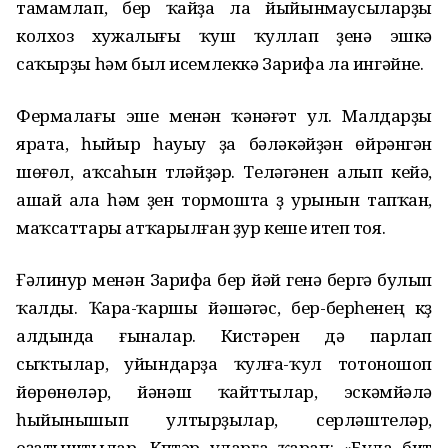
тамамлап, бер ҡайҙа ла йыйынмаусыларҙы
колхоз хужалығы ҡуш ҡуллап үҙенә эшкә
саҡырҙы һәм был исемлеккә Зарифа ла ингәйне.
Фермалағы эше менән ҡәнәғәт ул. Малдарҙы
ярата, һыйыр һауыу ҙа бәләкәйҙән өйрәнгән
шөғөл, аҡсаһын түләйҙәр. Теләгәнен алып кейә,
ашай ала һәм үҙен тормошта үҙ урынын тапҡан,
маҡсаттары атҡарылған ҙур кеше итеп тоя.
Ғәлинур менән Зарифа бер йәй генә бергә булып
ҡалды. Ҡара-ҡаршы йәшәгәс, бер-берһенең күҙ
алдында ғыналар. Кистәрен дә парлап
сыҡтылар, уйындарҙа ҡулға-ҡул тотоношоп
йөрөнөләр, йәнәш ҡайттылар, эскәмйәлә
һыйынышып ултырҙылар, серләштеләр,
оҙатыштылар. Күптәр уларға ҡарап: «Була бит