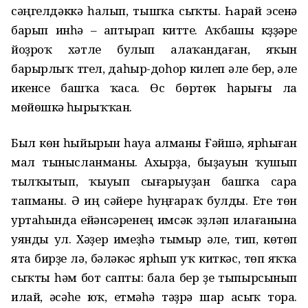
сәңгелдәккә һалып, тышҡа сыҡты. Һарай эсенә
барып инһә – аптырап китте. Аҡбашы күҙҙәре
йоҙроҡ хәтле булып алаҡандаған, яҡын
барырлыҡ түгел, даһыр-доһор килеп әле бер, әле
икенсе башҡа ҡаса. Өс бөртөк һарығы ла
мөйөшкә һырыҡҡан.
Был көн һыйырын һауа алманы Ғәйшә, ярһыған
мал тынысланманы. Ахырҙа, быҙауын ҡушып
тылҡытып, ҡыуып сығарыуҙан башҡа сара
тапманы. Ә иң сәйере һуңғараҡ булды. Ете төн
уртаһында ейәнсәренең имсәк эҙләп илағанына
уянды ул. Хәҙер имеҙһә тымыр әле, тип, көтөп
ята бирҙе лә, бәләкәс ярһып уҡ киткәс, төп яҡҡа
сыҡты һәм бот сапты: бала бер үҙе тыпырсынып
илай, әсәһе юҡ, етмәһә тәҙрә шар асыҡ тора.