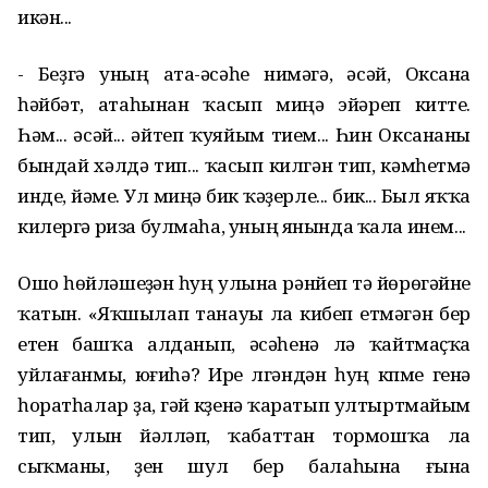
икән...
- Беҙгә уның ата-әсәһе нимәгә, әсәй, Оксана
һәйбәт, атаһынан ҡасып миңә эйәреп китте.
Һәм... әсәй... әйтеп ҡуяйым тием... Һин Оксананы
бындай хәлдә тип... ҡасып килгән тип, кәмһетмә
инде, йәме. Ул миңә бик ҡәҙерле... бик... Был яҡҡа
килергә риза булмаһа, уның янында ҡала инем...
Ошо һөйләшеүҙән һуң улына рәнйеп тә йөрөгәйне
ҡатын. «Яҡшылап танауы ла кибеп етмәгән бер
етен башҡа алданып, әсәһенә лә ҡайтмаҫҡа
уйлағанмы, юғиһә? Ире үлгәндән һуң күпме генә
һоратһалар ҙа, үгәй күҙенә ҡаратып ултыртмайым
тип, улын йәлләп, ҡабаттан тормошҡа ла
сыҡманы, үҙен шул бер балаһына ғына