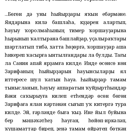
...Бөгөн дә уны һыйырҙары яҡын ебәрмәне.
Яндарына килә башлаһа, күҙҙәрен алартып,
һауыу ҡоролмаһының тимер ҡоршауҙарына
һырынып ҡалтырана башлайҙар, уҫалыраҡтары
шартлатып тибә, хатта һөҙөргә, ҡоршауҙар аша
һикереп ҡасырға ынтылғандары ла булды. Тағы
ла Сания апай ярҙамға килде. Инде өсөнсө көн
Зарифаның һыйырҙарын һауынсыларҙы ял
иттереүсе шул ҡатын һауа. Һыйырҙар тамам
тынысланып, һауыу аппаратын ҡуйҙыртһындар
йәки саҡырыуға килеп етһендәр өсөн бөгөн
Зарифаға ялан кәртәнән сығып уҡ китергә тура
килде. Эй, ғәрләнде быға ҡыҙ. Ике йыл буйына
бер мәшәҡәтһеҙ һауған, һөйөп-иркәләп,
ҡушаматтар биреп, үҙенә тамам өйрәтеп бөткән