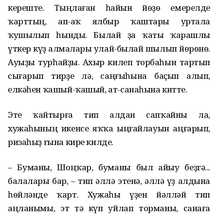
кереште. Тыңлаған һайын йөҙө емерелде
ҡарттың, ап-аҡ ялбыр ҡаштары уртала
ҡушылып һынды. Былай ҙа ҡаты ҡарашлы
үткер күҙ алмалары улай-былай шылып йөрөнө.
Ауыҙы турһайҙы. Ахыр килеп торбаһын тартып
сығарып тирҙе лә, саңғыһына баҫып алып,
елкәһен ҡашый-ҡашый, ат-санаһына китте.
Эте ҡайтырға тип алдан сапҡайны ла,
хужаһының икенсе яҡҡа ыңғайлауын аңғарып,
ризаһыҙ ғына кире килде.
– Буманы, Шоңҡар, буманы был айыу беҙгә...
балалары бар, – тип әллә этенә, әллә үҙ алдына
һөйләнде ҡарт. Хужаһы үҙен йәлләй тип
аңланымы, эт тә күп уйлап торманы, санаға