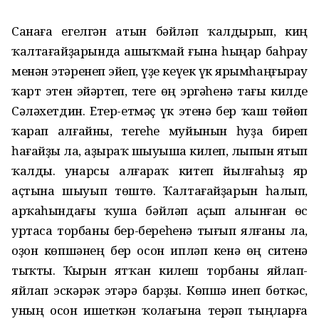
Санаға егелгән атын бәйләп ҡалдырып, киң
ҡалтағайҙарында ашыҡмай ғына һыңар баһрау
менән этәренеп эйеп, үҙе кеүек үк ярымһаңғырау
ҡарт этен эйәртеп, теге өң эргәһенә тағы килде
Сәләхетдин. Етер-етмәҫ үк этенә бер ҡаш төйөп
ҡарап алғайны, тегеһе муйынын һуҙа биреп
һағайҙы ла, аҙыраҡ шыуыша килеп, лыпын ятып
ҡалды. Һунарсы алғараҡ китеп йылғаһыҙ яр
аҫтына шыуып төштө. Ҡалтағайҙарын һалып,
арҡаһындағы ҡуша бәйләп аҫып алынған өс
уртаса торбаны бер-береһенә тығып ялғаны ла,
оҙон көпшәнең бер осон ипләп кенә өң ситенә
тыҡты. Ҡырын ятҡан килеш торбаны яйлап-
яйлап эскәрәк этәрә барҙы. Көпшә инеп бөткәс,
уның осон ишеткән ҡолағына терәп тыңларға