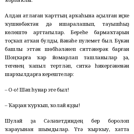
Алдан атлаған ҡарттың арҡаһына аҫылған иҫке
ҡушкөбәктән дә ишаралашып, тауышһыҙ
көлөштө арттағылар. Береһе бармаҡтарын
тоҫҡап атҡан булды, йәнәһе пулемет был. Бүкән
башлы эттән шөбһәләнеп ситтәнерәк барған
Шоңҡарға ҡар йомарлап ташланылар ҙа,
тегенең ҡапыл тертләп, ситкә һикергәненән
шарҡылдарға керештеләр:
– О-о! Шәп һунар эте был!
– Ҡарҙан ҡурҡып, ҡолай яҙҙы!
Шулай ҙа Сәләхетдиндең бер боролоп
ҡарауынан шымдылар. Үтә ҡырҡыу, хатта