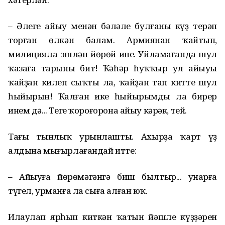
– Әлеге айыу менән бәләле булғаны күҙ терәп
торған өлкән балам. Армиянан ҡайтып,
милицияла эшләп йөрөй ине. Уйламағанда шул
ҡазаға тарыны бит! Ҡәһәр һуҡҡыр ул айыуы
ҡайҙан килеп сыҡты ла, ҡайҙан тап китте шул
һыйырын! Ҡалған ике һыйырымды ла бирер
инем дә... Теге ҡороғорона айыу кәрәк, тей.
Тағы тынлыҡ урынлашты. Ахырҙа ҡарт үҙ
алдына мығырлағандай итте:
– Айыуға йөрөмәгәнгә биш былтыр... Һунарға
түгел, урманға ла сыға алған юҡ.
Илаулап ярһып киткән ҡатын йәшле күҙҙәрен