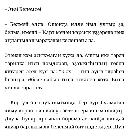
– Эъэ! Белемсе!
– Белмәй әллә! Ошонда илле йыл ултыр ҙа,
белмә, имеш! – Ҡарт менән ҡарсыҡ үҙҙәренә генә
аңлашылан мәрәкәнән көлөшөп ала.
Этенән кәм асыҡмаған хужа ла. Ашты ике тәрән
тәрилкә итеп йомдороп, аҙаҡҡыһының төбөн
күтәреп эсеп ҡуя ла: “Э-эх”, - тип ауыҙ-тирәһен
һыпыра. Әбейе сабыр ғына текәлеп көтә. Бына
уға ла сират етә.
– Ҡортүлгән сауҡалығында бер ҙур булмаған
айыу йөрөй, тип йәй үк әйтештерә ине малайҙар.
Дауна һунар артынан йөрөмәгәс, ҡайҙа ниндәй
януар барлығы ла беленмәй бит инде хәҙер. Шул