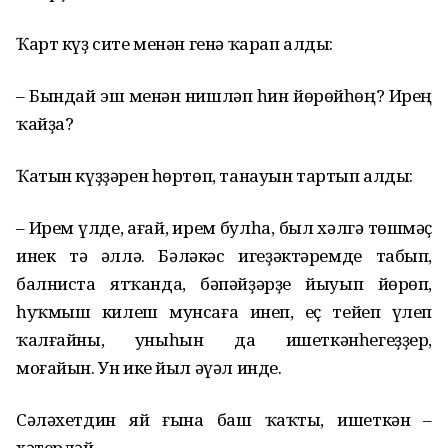
Ҡарт күҙ сите менән генә ҡарап алды:
– Бындай эш менән нишләп һин йөрөйһөң? Ирең
ҡайҙа?
Ҡатын күҙҙәрен һөртөп, танауын тартып алды:
– Ирем үлде, ағай, ирем булһа, был хәлгә төшмәҫ
инек тә әллә. Бәләкәс игеҙәктәремде табып,
балниста ятҡанда, бәпәйҙәрҙе йыуып йөрөп,
һуҡмыш килеш мунсаға инеп, еҫ тейеп үлеп
ҡалғайны, уныһын да ишеткәнһегеҙҙер,
моғайын. Ун ике йыл әүәл инде.
Сәләхетдин яй ғына баш ҡаҡты, ишеткән –
хәтерләй.