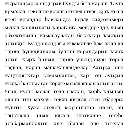
ҡырағайҙарса яндырай булды был ҡараш. Тауға
үрмәләп, тейешле урынға килеп еткәс, оҙаҡ ҡына
итеп урындар һайланды. Берәү видеокамера
менән ҡаршылағы ҡарағайға мендерелде, уның
объективына ҡамасаулаған ботаҡтар ҡырҡып
алынды. Ҡулдарындағы ҡиммәтле һәм әллә ни
төрлө функциялары булған ҡоралдарын ҡырҡ
алып, ҡырҡ һалып, төрлө урындарҙан тороп
тоҫҡап, ҡарап мәшәҡәтләнделәр. Ахырҙа ошо
ҡаңғырыҡтар тамамланғас, ҡарт өң ауыҙын
ҡыҫҡа һаплы ағас көрәге менән көрәп алып асты.
Унан ҡулы менән генә ымлап, ҡорһаҡлының
ошоға тип махсус тейәп килгән этен ебәрергә
ҡушты. Хужа этенең моронлоғон сисеп, өң
тәңгәленә алып килеп төрткәйне, тегеһе
алабарманланып әле былай әле тегеләй