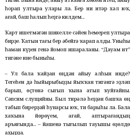
һорап ултыра улары ла. Бер ни итәр хәл юҡ,
ағай, баш һалып һеҙгә килдем...
Ҡарт ишетмәгән шикелле сәйен һемереп ултыра
бирҙе. Ҡатын тағы бер әбейгә ҡарап алды. Уныһы
һаман күҙен генә йомоп ишараланы. “Дауам ит”
тигәне ине быныһы.
– Ул бала ҡайҙан өңдән айыу алһын инде?
Тегеһен дә һыйырыбыҙҙы йыҡҡан тигәнгә эҙләп
барып, өҫтөнә сығып ҡына атып ҡуйғайны.
Сәпсим слущяйны. Был тирәлә һеҙҙән башҡа өң
табып бирерҙәй һунарсы юҡ, ти барыһы ла. Бала
хаҡына йөрөүем, ағай, аптырағандың
аръяғында... – йәшенә тығылып тауышы өҙөлдө
ахырҙа.