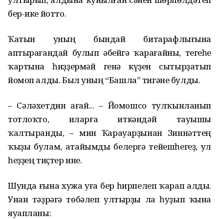
бер-ике йотто.
Ҡатын уның бындай битарафлығына
аптырағандай булып әбейгә ҡарағайны, тегеһе
ҡартына һиҙҙермәй генә күҙен сытырҙатып
йомоп алды. Был уның “Башла” тигәне булды.
– Сәләхетдин ағай... – Йомошсо тулҡынланып
тотлоҡто, иларға иткәндәй тауышы
ҡалтыранды, – мин Ҡарауарҙынан Зиннәттең
ҡыҙы булам, атайымды белергә тейешһегеҙ, ул
һеҙҙең тиҫтер ине.
Шунда ғына хужа уға бер һирпелеп ҡарап алды.
Унан тәҙрәгә төбәлеп ултырҙы ла һуҙып ҡына
яуапланы: