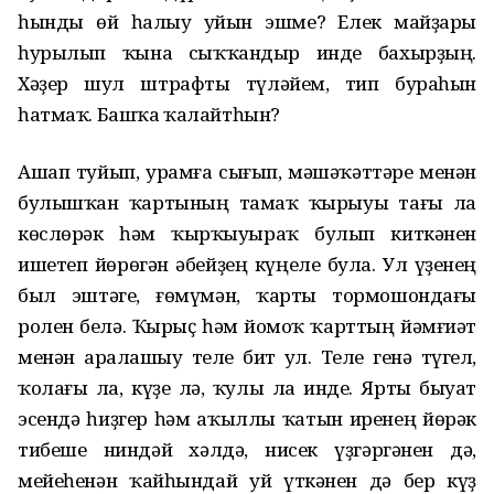
һынды өй һалыу уйын эшме? Елек майҙары
һурылып ҡына сыҡҡандыр инде бахырҙың.
Хәҙер шул штрафты түләйем, тип бураһын
һатмаҡ. Башҡа ҡалайтһын?
Ашап туйып, урамға сығып, мәшәҡәттәре менән
булышҡан ҡартының тамаҡ ҡырыуы тағы ла
көслөрәк һәм ҡырҡыуыраҡ булып киткәнен
ишетеп йөрөгән әбейҙең күңеле була. Ул үҙенең
был эштәге, ғөмүмән, ҡарты тормошондағы
ролен белә. Ҡырыҫ һәм йомоҡ ҡарттың йәмғиәт
менән аралашыу теле бит ул. Теле генә түгел,
ҡолағы ла, күҙе лә, ҡулы ла инде. Ярты быуат
эсендә һиҙгер һәм аҡыллы ҡатын иренең йөрәк
тибеше ниндәй хәлдә, нисек үҙгәргәнен дә,
мейеһенән ҡайһындай уй үткәнен дә бер күҙ