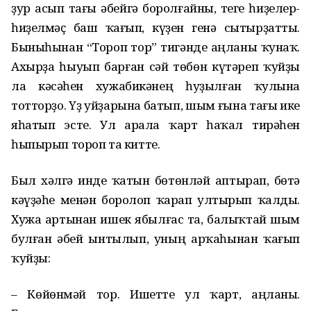
ҙур асып тағы әбейгә боролғайны, теге һиҙелер-
һиҙелмәҫ баш ҡағып, күҙен генә сытырҙатты.
Быныһынан “Тороп тор” тигәнде аңланы ҡунаҡ.
Ахырҙа һыуып барған сәй төбөн күтәреп ҡуйҙы
ла кәсәһен хужабикәнең һуҙылған ҡулына
тотторҙо. Үҙ уйҙарына батып, шым ғына тағы ике
яһатып эсте. Ул арала ҡарт һаҡал тирәһен
һыпырып тороп та китте.
Был хәлгә инде ҡатын бөтөнләй аптырап, бөтә
кәүҙәһе менән боролоп ҡарап ултырып ҡалды.
Хужа артынан ишек ябылғас та, балыҡтай шым
булған әбей ынтылып, уның арҡаһынан ҡағып
ҡуйҙы:
– Көйөнмәй тор. Ишетте ул ҡарт, аңланы.