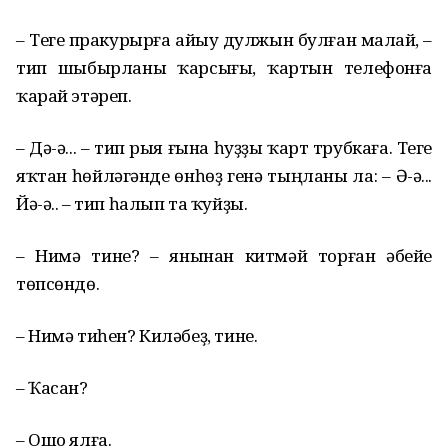
– Теге пракурырға айыу дулжын булған малай, –
тип шыбырланы ҡарсығы, ҡартын телефонға
ҡарай этәреп.
– Дә-ә... – тип рыя ғына һуҙҙы ҡарт трубкаға. Теге
яҡтан һөйләгәнде өнһөҙ генә тыңланы ла: – Ә-ә...
Йә-ә.. – тип һалып та ҡуйҙы.
– Нимә тине? – янынан китмәй торған әбейе
төпсөндө.
– Нимә тиһен? Киләбеҙ, тине.
– Ҡасан?
– Ошо ялға.