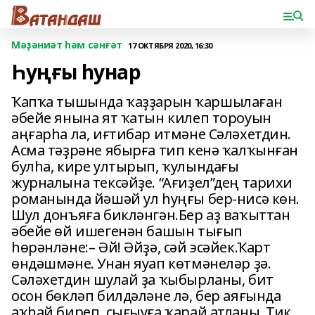
Мәҙәниәт һәм сәнғәт
17 ОКТЯБРЯ 2020, 16:30
Һуңғы һунар
Ҡапҡа тышында ҡаҙҙарын ҡаршылаған
әбейе янына ят ҡатын килеп тороуын
аңғарһа ла, иғтибар итмәне Сәләхетдин.
Асма тәҙрәне ябырға тип кенә ҡалҡынған
булһа, кире ултырып, ҡулындағы
журналына тексәйҙе. “Ағиҙел”дең тарихи
романында йәшәй ул һуңғы бер-нисә көн.
Шул донъяға бикләнгән.Бер аҙ ваҡыттан
әбейе өй ишегенән башын тығып
һөрәнләне:– Әй! Әйҙә, сәй эсәйек.Ҡарт
өндәшмәне. Унан яуап көтмәнеләр ҙә.
Сәләхетдин шулай ҙа ҡыбырланы, бит
осон бөкләп билдәләне лә, бер аяғында
аҡһай биреп, сығыуға ҡарай атланы. Тик