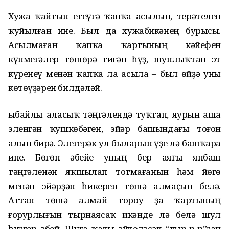
Хужа ҡайтып етеүгә ҡапҡа асылып, терәтелеп
ҡуйылған ине. Был да хужабикәнең бурысы.
Асылмаған ҡапҡа ҡартының кәйефен
күпмегәлер төшөрә тигән һүҙ, шунлыҡтан эт
күренеү менән ҡапҡа ла асыла – был өйҙә уны
көтөүҙәрен билдәләй.
Һыбайлы аласыҡ тәңгәлендә туҡтап, яурын аша
эленгән ҡушкөбәген, эйәр башындағы тоғон
алып бирә. Элегерәк ул быларын үҙе лә башҡара
ине. Бөгөн әбейе уның бер аяғы янбаш
тәңгәленән яҡшылап тотмағанын һәм йөгө
менән эйәрҙән һикереп төшә алмаҫын белә.
Аттан төшә алмай тороу ҙа ҡартының
ғорурлығын тырнаясаҡ икәнде лә белә шул
һиҙгер әбей. Шуға ҡаты әйтеләсәк “тыр-р-р”ҙан