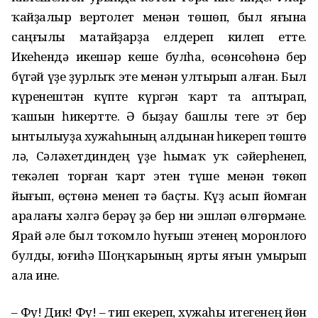
ҡайҙалыр вертолет менән төшөп, был яғына
саңғылы матайҙарҙа елдереп килеп етте.
Икеһендә икешәр кеше булһа, өсөнсөһөнә бер
бүгәй үҙе ҙурлыҡ эте менән ултырып алған. Был
күренештән күпте күргән ҡарт та аптырап,
ҡашын һикертте. Ә быҙау башлы теге эт бер
ынтылыуҙа хужаһының алдынан һикереп төштө
лә, Сәләхетдиндең үҙе һымаҡ уҡ сәйерһенеп,
текәлеп торған ҡарт этен түше менән төкөп
йығып, өҫтөнә менеп тә баҫты. Күҙ асып йомған
аралағы хәлгә берәү ҙә бер ни эшләп өлгөрмәне.
Ярай әле был тоҡомло һуғыш этенең моронлоғо
булды, юғиһә Шоңҡарының ярты яғын умырып
ала ине.
– Фу! Дик! Фу! – тип екереп, хужаһы итегенең йөн