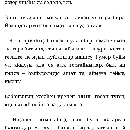
хәҙер уныһы ла бәләле, тей.
Ҡарт ауыҙына тыҡҡанын сәйнәп ултыра бирә.
Йөҙөндә артыҡ бер һыҙаты ла үҙгәрмәй.
– Э–эй, арҡаһыҙ балаға шулай бер нәмәһе сыға
ла тора бит инде, тип илай әсәһе... Пазурить итеп,
гәзиткә лә яҙып ҡуйғандар ишшеү. Ғүмер буйы
ул айыуҙы ата ла ала торғайнылар, был ни
ғиллә – һыйырыңды ашат та, айыуға теймә,
имеш?
Бабайының кәсәһен үрелеп алып, төбөн түгеп,
яңынан яһап бирә лә дауам итә:
– Өйҙәрен яңыртабыҙ, тип бура күтәргән
булғандар. Ул дүрт балалы яңғыҙ ҡатынға өй