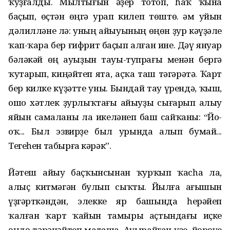
ҡуҙғалды. Мылтығын әҙер тотоп, һаҡ ҡына
баҫып, өҫтән өңгә урап килеп төштө. Һәм уйын
дәлилләне лә: уның айыуының өңөн ҙур кәүҙәле
ҡап-ҡара бер ғифрит баҫып алған ине. Дәү януар
бәләкәй өң ауыҙын тауы-тупрағы менән бергә
ҡутарып, киңәйтеп ята, аҫҡа таш тәгәрәтә. Ҡарт
бер килке күҙәтте уны. Бындай тау үрендә, ҡыш,
ошо хәтлек ҙурлыҡтағы айыуҙы сығарып алыу
яйын самаланы ла икеләнеп баш сайҡаны: “Йо-
оҡ... Был эзвирҙе был урында алып бумай...
Тегеһен табырға кәрәк”.
Йәтеш айыу баҫҡынсынан ҡурҡып ҡасһа ла,
алыҫ китмәгән булып сыҡты. Йылға ағышын
үҙгәрткәндән, элекке яр башында һерәйеп
ҡалған ҡарт ҡайын тамыры аҫтындағы иҫке
өңдө тәрәнәйтеп маташа. Ауырайған үҙе, йөрөүе