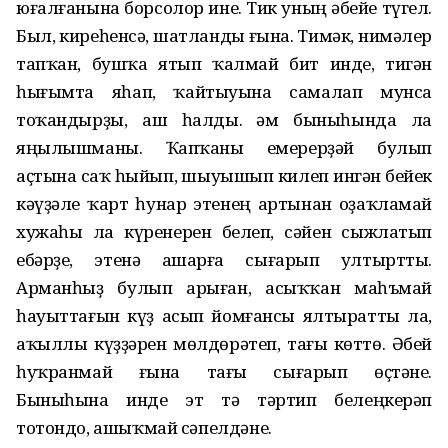
юғалғанына борсолор ине. Тик уның әбейе түгел.
Был, киреһенсә, шатланды ғына. Тимәк, нимәлер
тапҡан, бушҡа ятып ҡалмай бит инде, тигән
һығымта яһап, ҡайтыуына самалап мунса
тоҡандырҙы, аш һалды. Һәм быныһында ла
яңылышманы. Ҡапҡаны емерерҙәй булып
аҫтына саҡ һыйып, шыуышып килеп ингән бейек
кәүҙәле ҡарт һунар этенең артынан оҙаҡламай
хужаһы ла күренерен белеп, сәйен сыжлатып
ебәрҙе, этенә ашарға сығарып ултыртты.
Арманһыҙ булып арыған, асыҡҡан маһъмай
һауыттағын күҙ асып йомғансы ялтыратты ла,
аҡыллы күҙҙәрен мөлдөрәтеп, тағы көттө. Әбей
һуҡранмай ғына тағы сығарып өҫтәне.
Быныһына инде эт тә тәртип белеңкерәп
тотондо, ашыҡмай сәпелдәне.