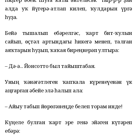
алда уҡ йүгерә-атлап килеп, ҡулдарын үргә
һуҙа.
Бейә тышалып ебәрелгәс, ҡарт бит-ҡулын
сайып, өҫтәл артындағы һикегә менеп, талған
аяҡтарын һуҙып, ҡаҡая биреңкерәп ултыра:
– Дә-ә... Йонсотто был тайыштабан.
Уның ҡәнәғәтлеген ҡапҡала күренеүенән үк
аңғарған әбейе элә һалып ала:
– Айыу табып йөрөгәнеңде белеп торам инде!
Күңеле булған ҡарт эре генә эйәген күтәреп
ебәрә: