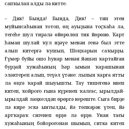
сапҡылап алды ла китте.
– Дик! Бында! Бында, Дик! – тип этен
муйынсаһынан тотоп, өң ауыҙына тоҫҡаһа ла,
тегеһе шул тирәлә өйөрөлөп тик йөрөнө. Ҡарт
һаман шулай ҡул иҙәүе менән генә был этте
алып китергә ҡушып, Шоңҡарын саҡырҙы.
Ғүмер буйы ошо һунар менән йәшәп ҡартайған
бурҙай хужаһының һәр ымын ҡарашынан
эләктереп алып, теүәл үтәне: лыпын ҡарға ятты
ла өңгә ҡарай шыуышты. Тау тишегенә инеп
китеп, ҡойроғо ғына күренеп ҡалғас, ырылдай-
ырылдай ләңкелдәп өрөргә кереште. Сыға бирҙе
лә кире эскә ынтылды, йә төпкәрәк үтеп, йә
артҡараҡ сигенеп өрҙө лә өрҙө. Унан тағы
хужаһының бойороғонан шымып, ситкә китеп