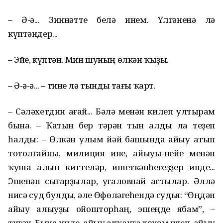
– Ә-ә... Зиннәтте белә инем. Үлгәненә лә
күптәндер...
– Эйе, күптән. Мин шуның өлкән ҡыҙы.
– Ә-ә-ә... – тине лә тынды тағы ҡарт.
– Сәләхетдин ағай... Бәлә менән килеп ултырам
бына. – Ҡатын бер тәрән тын алды ла теҙеп
һалды: – Өлкән улым йәй башында айыу атып
тотолғайны, милиция ине, айыуы-нейе менән
ҡуша алып киттеләр, ишеткәнһегеҙҙер инде...
Эшенән сығарҙылар, угаловнай астылар. Әллә
нисә суд булды, әле Өфөләгеһендә судья: “Өңдән
айыу алыуҙы ойошторһаң, эшеңде ябам”, –
тигән. Бына инде, айыу атҡанға хөкөм итеп, айыу