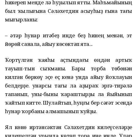
һикереп менде лә һуҙылып ятты. Маһъмайының
был ҡылығына Сәләхетдин асыуһыҙ ғына тағы
мығырланы:
– Һәтәр һунар итәбеҙ инде беҙ һинең менән, эт
йөрөй санала, айыу көсөктәп ята...
Ҡортүлгән ҡаяһы аҫтындағы өңдән артыҡ
тауыш-тын сыҡманы. Бары торба төбөнән
килгән бөркөү эҫе еҫ кенә унда айыу йоҡлауын
белдерҙе. Һунарсы тағы ла аҙыраҡ эргә-тирәлә
тапанып, уны-быны ҡараштырҙы ла йыйынып
ҡайтып китте. Шулайтып, һуңғы бер сәғәт эсендә
һунар ҡорбаны алмашынып ҡуйҙы.
Ял көнө иртәнсәктән Сәләхетдин килеүселәрҙе
килешелгән урында көтөп тора ине инде. Улар