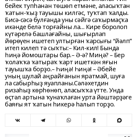
бейек тупһанан төшөп етмәне, аласыҡтан
ҡатын-ҡыҙ тауышы килгәс, туҡтап ҡалды.
Бисә-сәсә булғанда уны сәйгә саҡырмаҫҡа
икәнде белә торғайны ла... Кире боролоп
күтәрелә башлағайны, шығырлап
йөрөүен ишетеп ултырған ҡарсығы “йәлп”
итеп килеп тә сыҡты:– Кил-кил! Бында
һиңә йомоштары бар.– Ә-ә? Миңә? – Бер
ҡолаҡҡа ҡатыраҡ ҡарт ишеткән яғын
тауышҡа борҙо.– Һиңә! Һиңә! – Әбейе
уның шулай аңрайғанын яратмай, шуға
ла сабырһыҙ яуапланы.Сәләхетдин
ризаһыҙ көрһөнөп, аласыҡҡа үтте. Унда
өҫтәл артына ҡунаҡлаған урта йәштәрҙәге
баяғы ят ҡатын һикерә һалып торҙо.