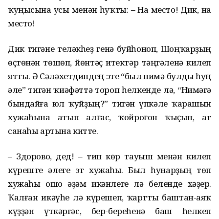
ҡуңысына усы менән һуҡты: – На место! Дик, на
место!
Дик тигәне теләкһеҙ генә буйһоноп, Шоңҡарҙың
өҫтөнән төшөп, йөнтәҫ итектәр тәңгәленә килеп
ятты. Ә Сәләхетдиндең эте “был нимә булды һуң
әле” тигән ҡиәфәттә тороп һелкенде лә, “Нимәгә
бындайға юл ҡуйҙың?” тигән үпкәле ҡарашын
хужаһына атып алғас, ҡойроғон ҡыҫып, ат
санаһы артына китте.
– Здорово, дед! – тип көр тауыш менән килеп
күреште әлеге эт хужаһы. Был һунарҙың төп
хужаһы ошо әҙәм икәнлеге лә беленде хәҙер.
Ҡалған икәүһе лә күрешеп, ҡартты баштан-аяҡ
күҙҙән үткәргәс, бер-береһенә баш һелкеп