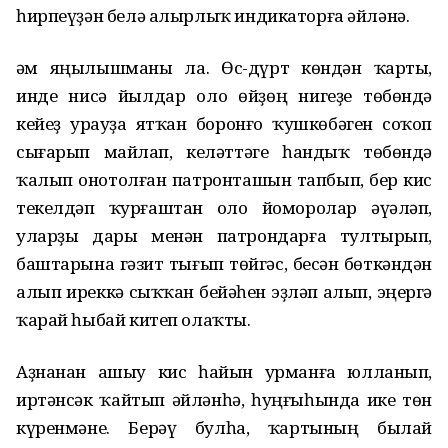
һирпеүҙән белә алырлыҡ индикаторға әйләнә.
Һәм яңылышманы ла. Өс-дүрт көндән ҡарты,
инде нисә йылдар оло өйҙөң нигеҙе төбөндә
кейеҙ урауҙа ятҡан боронғо ҡушкөбәген соҡоп
сығарып майлап, келәттәге һандыҡ төбөндә
ҡалып онотолған патронташын тапбып, бер кис
текелдәп ҡурғаштан оло йоморолар әүәләп,
уларҙы дары менән патрондарға тултырып,
баштарына гәзит тығып төйгәс, бесән бөткәндән
алып иреккә сыҡҡан бейәһен эҙләп алып, эңергә
ҡарай һыбай китеп олаҡты.
Аҙнанан ашыу кис һайын урманға юлланып,
иртәнсәк ҡайтып әйләнһә, һуңғыһында ике төн
күренмәне. Берәү булһа, ҡартының былай