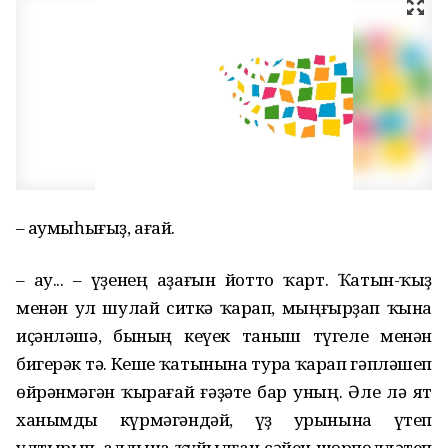
– Һаумыһығыҙ, ағай.
– Һау... – Һүҙенең аҙағын йотто ҡарт. Ҡатын-ҡыҙ
менән ул шулай ситкә ҡарап, мыңғырҙап ҡына
иҫәнләшә, бының кеүек таныш түгеле менән
бигерәк тә. Кеше ҡатынына тура ҡарап гәпләшеп
өйрәнмәгән ҡырағай ғәҙәте бар уның. Әле лә ят
ханымды күрмәгәндәй, үҙ урынына үтеп
ултырып, алдына ҡуйылған сәйен шөрпөлдәтеп