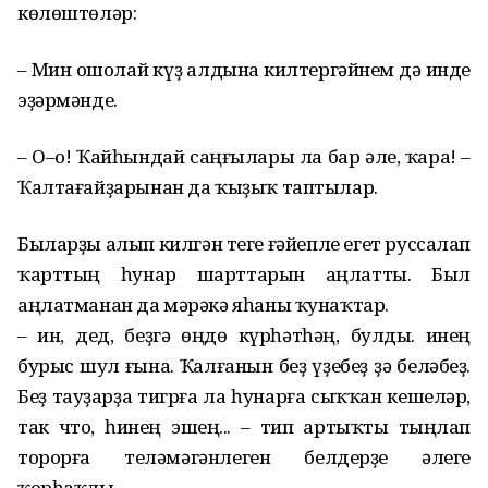
көлөштөләр:
– Мин ошолай күҙ алдына килтергәйнем дә инде
эҙәрмәнде.
– О–о! Ҡайһындай саңғылары ла бар әле, ҡара! –
Ҡалтағайҙарынан да ҡыҙыҡ таптылар.
Быларҙы алып килгән теге ғәйепле егет руссалап
ҡарттың һунар шарттарын аңлатты. Был
аңлатманан да мәрәкә яһаны ҡунаҡтар.
– Һин, дед, беҙгә өңдө күрһәтһәң, булды. Һинең
бурыс шул ғына. Ҡалғанын беҙ үҙебеҙ ҙә беләбеҙ.
Беҙ тауҙарҙа тигрға ла һунарға сыҡҡан кешеләр,
так что, һинең эшең... – тип артыҡты тыңлап
торорға теләмәгәнлеген белдерҙе әлеге
ҡорһаҡлы.