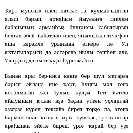
Ҡарт мунсаға инеп киткәс тә, күлмәк-ыштан
алып барып, арҡаһын йыуғанға тиклем
бабайының арманһыҙ булғансы сабынырын
белгән әбей, йәһәтләп инеп, яңылығын телефон
аша кәрәкле урынына еткерә лә. Ул
яҡтағыларҙың да эстәренә йылы төшһөн әле.
Уларҙың да өмөт ҡуҙы һүрелмәһен.
Бынан ары бер-нисә көнгә бер шул яҡтарға
барып әйләнә ине ҡарт, һуңғы мәл генә
көтөлмәгән хәл булып ҡуйҙы. Теге йәтеш
айыуының юлын иҙә баҫып үткән уҫлаптай
эҙҙәрҙе күреп, тексәйә биреп торҙо ла, этенә
бармаҡ янап ҡына ятырға ҡушҡас, эре таштар
араһынан эйелә биреп, үргә ҡарай бер үҙе