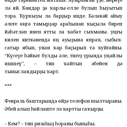
лә яй. Көндәр ҙә ҡарлы-елле булып һыуытып
тора. Ҡурҡыуы ла барҙыр инде. Бәләкәй айыу
әлеге өңгә тамырҙар араһынан ҡыҫыла биреп
йәһәтләп инеп ятты ла ҡабат сыҡманы. Һуңғы
килеп киткәнендә өң ауыҙына япраҡ, сыбыҡ-
сатыр ябып, унан ҡар баҫырып та ҡуйғайны.
“Күсеүе һәйвәт булды әле, тигеҙ урында уңайлы
ишшеү”, – тип ҡайтып әбейен дә
тынысландырҙы ҡарт.
***
Февраль баштарында өйҙә телефон шылтыраны.
Әбей алып һөйләште лә ҡартты саҡырҙы.
– Кем? – тип ризаһыҙ һораны быныһы.