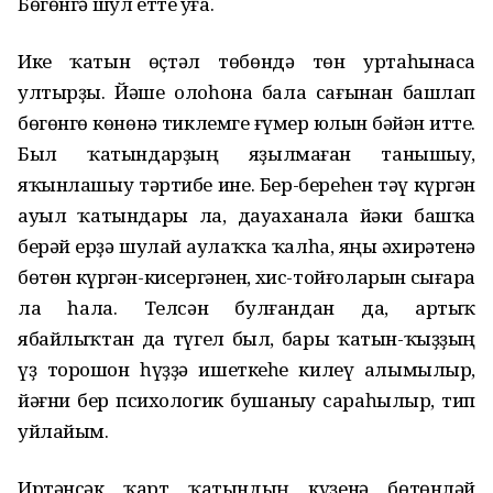
Бөгөнгә шул етте уға.
Ике ҡатын өҫтәл төбөндә төн уртаһынаса
ултырҙы. Йәше олоһона бала сағынан башлап
бөгөнгө көнөнә тиклемге ғүмер юлын бәйән итте.
Был ҡатындарҙың яҙылмаған танышыу,
яҡынлашыу тәртибе ине. Бер-береһен тәү күргән
ауыл ҡатындары ла, дауаханала йәки башҡа
берәй ерҙә шулай аулаҡҡа ҡалһа, яңы әхирәтенә
бөтөн күргән-кисергәнен, хис-тойғоларын сығара
ла һала. Телсән булғандан да, артыҡ
ябайлыҡтан да түгел был, бары ҡатын-ҡыҙҙың
үҙ торошон һүҙҙә ишеткеһе килеү алымылыр,
йәғни бер психологик бушаныу сараһылыр, тип
уйлайым.
Иртәнсәк ҡарт ҡатындың күҙенә бөтөнләй