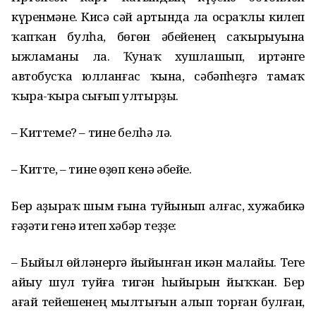
күренмәне. Кисә сәй артында ла осраҡлы килеп
ҡапҡан булһа, бөгөн әбейенең саҡырыуына
ыжламаны ла. Ҡунаҡ хушлашып, иртәнге
автобусҡа юлланғас ҡына, сәбәпһеҙгә тамаҡ
ҡыра-ҡыра сығып ултырҙы.
– Киттеме? – тине белһә лә.
– Китте, – тине өҙөп кенә әбейе.
Бер аҙыраҡ шым ғына туйынып алғас, хужабикә
ғәҙәти генә итеп хәбәр теҙҙе:
– Быйыл өйләнергә йыйынған икән малайы. Теге
айыу шул туйға тигән һыйырын йыҡҡан. Бер
ағай тейешенең мылтығын алып торған булған,