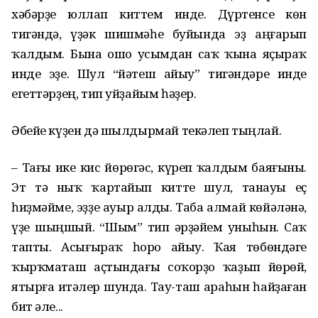
хәбәрҙе юллап киттем инде. Дүртенсе көн
тигәндә, үҙәк шишмәһе буйында эҙ аңғарып
ҡалдым. Бына ошо усымдан саҡ ҡына яҫыраҡ
инде эҙе. Шул “йәтеш айыу” тигәндәре инде
егеттәрҙең, тип уйҙайым һәҙер.
Әбейе күҙен дә шылдырмай текәлеп тыңлай.
– Тағы ике кис йөрөгәс, күреп ҡалдым баяғыны.
Эт тә ныҡ ҡартайып китте шул, танауы еҫ
һиҙмәйме, эҙҙе ауыр алды. Таба алмай көйәләнә,
үҙе шыңшый. “Шым” тип әрҙәйем уныһын. Саҡ
тапты. Асығыраҡ һоро айыу. Ҡая төбөндәге
ҡырҡматаш аҫтындағы соҡорҙо ҡаҙып йөрөй,
ятырға итәлер шунда. Тау-таш араһын һайҙаған
бит әле...