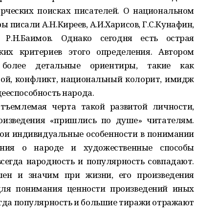
рческих поисках писателей. О национальном
писали А.Н.Киреев, А.И.Харисов, Г.С.Ку­нафин,
в, Р.Н.Баимов. Однако сегодня есть острая
ких критериев этого определения. Автором
 более детальные ориентиры, такие как
ой, конфликт, национальный колорит, имидж
ееспособность народа.
отъемлемая черта такой развитой личности,
роизведения «пришлись по душе» читателям.
вои индивидуальные особенности в понимании
ения о народе и художественные способы
сегда народность и популярность совпадают.
шен и значим при жизни, его произведения
для понимания ценности произведений иных
сегда популярность и большие тиражи отражают