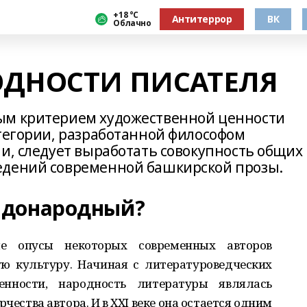
+18 °С
Антитеррор
ВК
Облачно
ОДНОСТИ ПИСАТЕЛЯ
ым критерием художественной ценности
атегории, разработанной философом
и, следует выработать совокупность общих
едений современной башкирской прозы.
вдонародный?
е опусы некоторых современных авторов
ю культуру. Начиная с литературоведческих
менности, народность литературы являлась
ества автора. И в ХХI веке она остается одним