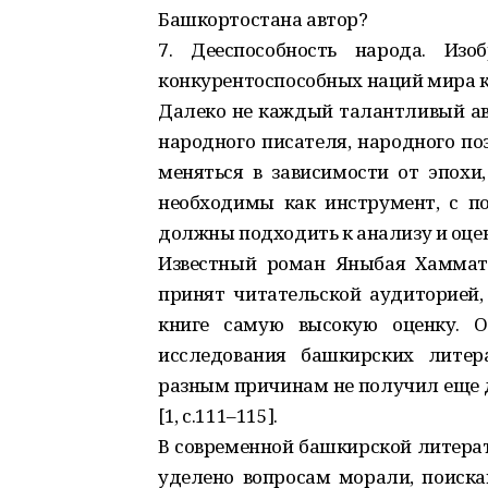
Башкортостана автор?
7. Дееспособность народа. Из
конкурентоспособных наций мира к
Далеко не каждый талантливый авт
народного писателя, народного по
меняться в зависимости от эпохи,
необходимы как инструмент, с п
должны подходить к анализу и оцен
Известный роман Яныбая Хаммато
принят читательской аудиторией,
книге самую высокую оценку. О
исследования башкирских литер
разным причинам не получил еще 
[1, с.111–115].
В современной башкирской литерат
уделено вопросам морали, поиска