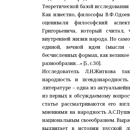
Теоретической базой исследования с
Как известно, философы В.Ф.Одоевск
оценивали философский аспект
Григорьевича, который считал,
внутренней жизни народа. Но само
единой, вечной идеи (мысли е
бесчисленных формах, как великое
разнообразии…» [5, с.30].
Исследователь Л.Н.Житкова т
народность и псевдонародность
литературе – одна из актуальней
из первых к обсуждаемому вопросу 
статье рассматриваются его взг
мнениями на народность А.С.Пушки
национальным своеобразием. Выраб
выдвигает в истории русской л