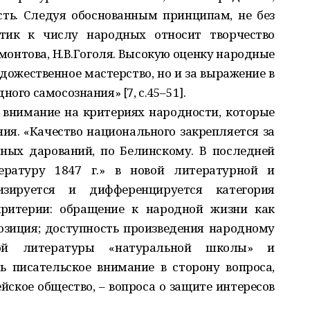
сть. Следуя обоснованным принципам, не без
итик к числу народных относит творчество
монтова, Н.В.Гоголя. Высокую оценку народные
дожественное мастерство, но и за выражение в
ого самосознания» [7, с.45–51].
 внимание на критериях народности, которые
ия. «Качество национального закрепляется за
ных дарований, по Белинскому. В последней
ературу 1847 г.» в новой литературной и
изируется и дифференцируется категория
критерии: обращение к народной жизни как
озиция; доступность произведения народному
ой литературы «натуральной школы» и
 писательское внимание в сторону вопроса,
йское общество, – вопроса о защите интересов