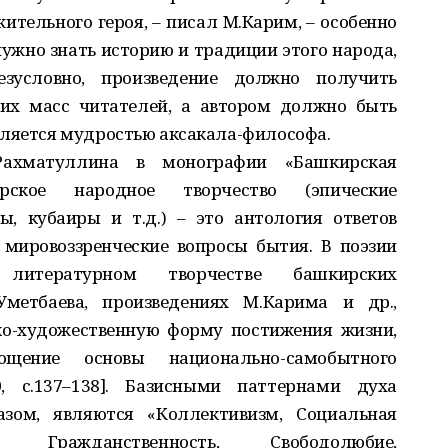
ительного героя, – писал М.Карим, – особенно
нужно знать историю и традиции этого народа,
зусловно, произведение должно получить
их масс читателей, а автором должно быть
вляется мудростью аксакала-философа.
Рахматуллина в монографии «Башкирская
рское народное творчество (эпические
ы, кубаиры и т.д.) – это антология ответов
мировоззренческие вопросы бытия. В поэзии
, литературном творчестве башкирских
метбаева, произведениях М.Карима и др.,
о-художественную форму постижения жизни,
ощение основы национально-самобытного
0, с.137–138]. Базисными паттернами духа
азом, являются «Коллективизм, Социальная
м, Гражданственность, Свободолюбие,