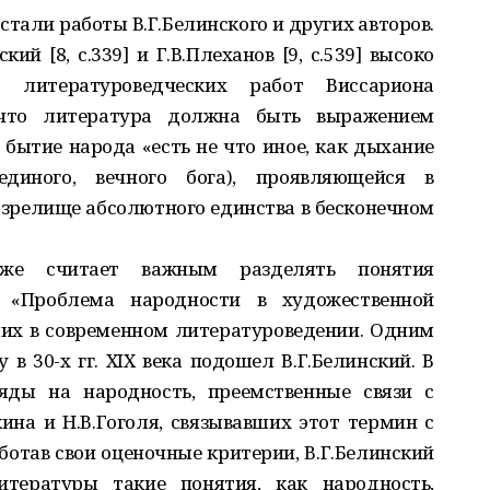
тали работы В.Г.Белин­ского и других авторов.
ий [8, с.339] и Г.В.Плеханов [9, с.539] высоко
 литературоведческих работ Виссариона
 что литература должна быть выражением
 бытие народа «есть не что иное, как дыхание
диного, вечного бога), проявляющейся в
 зрелище абсолютного единства в бесконечном
акже считает важным разделять понятия
. «Проблема народности в художественной
ших в современном литературоведении. Одним
в 30-х гг. XIХ века подошел В.Г.Белинский. В
ляды на народность, преемственные связи с
на и Н.В.Гоголя, связывавших этот термин с
отав свои оценочные критерии, В.Г.Белинский
итературы такие понятия, как народность,