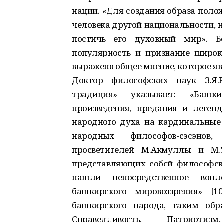
нации. «Для создания образа полож
человека другой национальности, 
постичь его духовный мир». Бе
популярность и признание широк
выражено общее мнение, которое я
Доктор философских наук З.Я.
традиция» указывает: «Башки
произведения, предания и легенд
народного духа на кардинальные 
народных философов-сэсэнов
просветителей М.Акмуллы и М.У
представляющих собой философск
нашли непосредственное вопл
башкирского мировоззрения» [1
башкирского народа, таким обр
Справедливость, Патриотиз