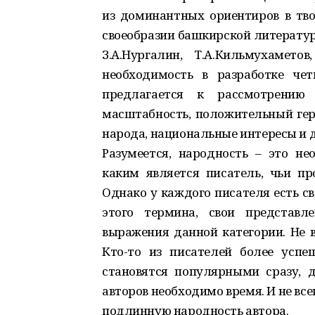
из доминантных ориентиров в тво
своеобразии башкирской литературы 
З.А.Нургалин, Т.А.Кильмухамето
необходимость в разработке чет
предлагается к рассмотрению
масштабность, положительный гер
народа, национальные интересы и д
Разумеется, народность – это не
каким является писатель, чьи п
Однако у каждого писателя есть с
этого термина, свои представл
выражения данной категории. Не в
Кто-то из писателей более успе
становятся популярными сразу, 
авторов необходимо время. И не в
подлинную народность автора.