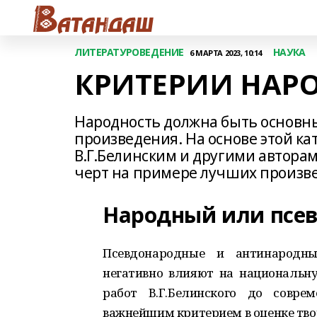
ЛИТЕРАТУРОВЕДЕНИЕ
НАУКА
6 МАРТА 2023, 10:14
КРИТЕРИИ НАР
Народность должна быть основн
произведения. На основе этой к
В.Г.Белинским и другими авторам
черт на примере лучших произв
Народный или псе
Псевдонародные и антинародны
негативно влияют на национальну
работ В.Г.Белинского до совре
важнейшим критерием в оценке творч