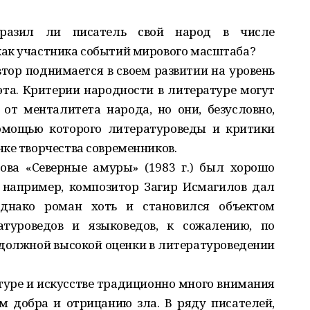
образил ли писатель свой народ в числе
ак участника событий мирового масштаба?
ор поднимается в своем развитии на уровень
эта. Критерии народности в литературе могут
 от менталитета народа, но они, безусловно,
омощью которого литературоведы и критики
ке творчества современников.
ва «Северные амуры» (1983 г.) был хорошо
 например, композитор Загир Исмагилов дал
днако роман хоть и становился объектом
атуроведов и языковедов, к сожалению, по
должной высокой оценки в литературоведении
уре и искусстве традиционно много внимания
м добра и отрицанию зла. В ряду писателей,