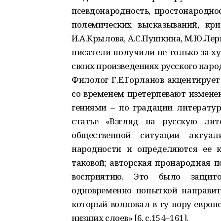
псевдонародность, простонародно
полемических высказываний, кр
И.А.Крылова, А.С.Пушкина, М.Ю.Лер
писатели получили не только за ху
своих произведениях русского народн
Филолог Г.Е.Горланов акцентирует
со временем претерпевают изменен
гениями – по градации литератур
статье «Взгляд на русскую лит
общественной ситуации актуал
народности и определяются ее 
таковой; авторская пронародная п
восприятию. Это было защит
одновременно попыткой направить
который волновал в ту пору европе
низших слоев» [6, с.154–161].