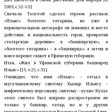
2003, с.52–53].
Сначала Толстой сделал героем рассказа
«Ильяс» богатого татарина, но уже в
первоначальном автографе он изменил и место
действия, и национальность героя, превратив
«татарскую деревню» в «башкирскую», а
«богатого татарина» – в «башкирца»; а затем и
вовсе перенес сюжет в Уфимскую губернию.
Итак, «Жил в Уфимской губернии башкирец
Ильяс» [13, т.25, с.31].
Очевидно, что имя «Ильяс» – отсыл к
мусульманскому святому Хызыр Ильясу –
мифическому персонажу, святому – аулие. Культ
этого святого был широко распространен не
только у башкир, татар, но и у других
мусульманских народов Востока и Средней Азии.