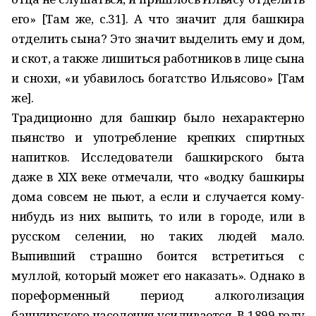
его» [Там же, с.31]. А что значит для башкира
отделить сына? Это значит выделить ему и дом,
и скот, а также лишиться работников в лице сына
и снохи, «и убавилось богатство Ильясово» [Там
же].
Традиционно для башкир было нехарактерно
пьянство и употребление крепких спиртных
напитков. Исследователи башкирского быта
даже в XIX веке отмечали, что «водку башкиры
дома совсем не пьют, а если и случается кому-
нибудь из них выпить, то или в городе, или в
русском селении, но таких людей мало.
Выпивший страшно боится встретиться с
муллой, который может его наказать». Однако в
пореформенный период алкоголизация
башкирского населения усиливается. В 1899 году