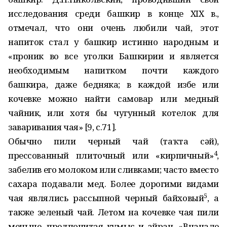
исследования среди башкир в конце XIX в.,
отмечал, что они очень любили чай, этот
напиток стал у башкир истинно народным и
«проник во все уголки Башкирии и является
необходимым напитком почти каждого
башкира, даже бедняка; в каждой избе или
кочевке можно найти самовар или медный
чайник, или хотя бы чугунный котелок для
заваривания чая» [9, с.71].
Обычно пили черный чай (таҡта сәй),
4
прессованный плиточный или «кирпичный»
,
забелив его молоком или сливками; часто вместо
сахара подавали мед. Более дорогими видами
5
чая являлись рассыпной черный байховый
, а
также зеленый чай. Летом на кочевке чая пили
меньше, предпочитая кумыс и айран. «Вначале