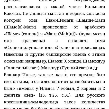
располагавшаяся в южной части Большого
Кавказа. Не лишена смысла и версия, согласно
которой имя Шам-Шемаги→Шамше-Маги
(Шамс{е}-Маги) происходит от арабского
«Шамс» (солнце) и «Маги (Маh{и})» (луна, месяц
или красавица) и означает имя
«Солнечнолунная» или «Солнечная красавица».
Известны и другие башкирские имена с этими
основами, например, Шамси (Солнце), Шамсинур
(Солнечный свет), Магинур (Лунный свет) и др.
Башкир Ильяс, так же, как и его предки, был
скотоводом, и остался он от отца «небогатым» и
было «именья у Ильяса 7 кобыл, 2 коровы и 2
десятка овец» [13, т.25, с.31]. Для русского
крестьянина-земледельца такое количество
скота могло бы быть даже значительным, но не