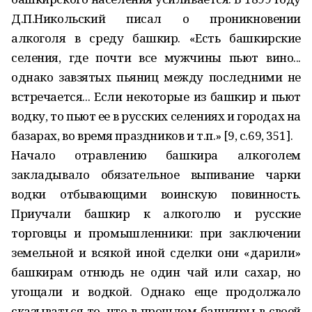
Д.П.Никольский писал о проникновении
алкоголя в среду башкир. «Есть башкирские
селения, где почти все мужчины пьют вино...
однако завзятых пьяниц между последними не
встречается... Если некоторые из башкир и пьют
водку, то пьют ее в русских селениях и городах на
базарах, во время праздников и т.п.» [9, с.69, 351].
Начало отравлению башкира алкоголем
закладывало обязательное выпивание чарки
водки отбывающими воинскую повинность.
Приучали башкир к алкоголю и русские
торговцы и промышленники: при заключении
земельной и всякой иной сделки они «дарили»
башкирам отнюдь не один чай или сахар, но
угощали и водкой. Однако еще продолжало
сказываться то, что в прошлом башкиры в своей