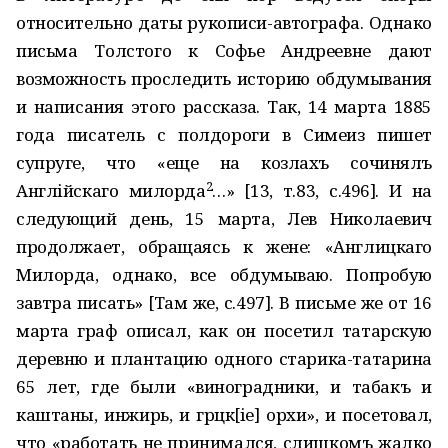
относительно даты рукописи-автографа. Однако
письма Толстого к Софье Андреевне дают
возможность проследить историю обдумывания
и написания этого рассказа. Так, 14 марта 1885
года писатель с полдороги в Симеиз пишет
супруге, что «еще на козлахъ сочинялъ
2
Англійскаго милорда
…» [13, т.83, с.496]. И на
следующий день, 15 марта, Лев Николаевич
продолжает, обращаясь к жене: «Англицкаго
Милорда, однако, все обдумываю. Попробую
завтра писать» [Там же, с.497]. В письме же от 16
марта граф описал, как он посетил татарскую
деревню и плантацию одного старика-татарина
65 лет, где были «виноградники, и табакъ и
каштаны, инжирь, и грѣцк[іе] орѣхи», и посетовал,
что «работать не принимался, слишкомъ жалко