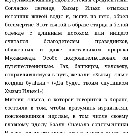
Согласно легенде, Хызыр Ильяс отыскал
источник живой воды и, испив из него, обрел
бессмертие. Этот святой в образе старца в белой
одежде с длинным посохом или нищего
считался благодетелем праведников,
обиженных и даже наставником пророка
Мухаммеда. Особо покровительствовал он
путешественникам. Так, башкиры, человеку,
отправлявшемуся в путь, желали: «Хызыр Ильяс
юлдаш булhын!» («Да будет твоим спутником
Хызыр Ильяс!»).
Миссия Ильяса, о которой говорится в Коране,
состояла в том, чтобы вразумить израильтян,
поклонявшихся идолам, в том числе своему
главному идолу Баалу. Сначала соплеменники
Ильяса сочли его слова ложью и изгнали его, но