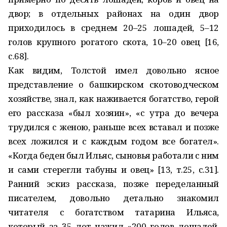
двор; в отдельных районах на один двор
приходилось в среднем 20–25 лошадей, 5–12
голов крупного рогатого скота, 10–20 овец [16,
с.68].
Как видим, Толстой имел довольно ясное
представление о башкирском скотоводческом
хозяйстве, знал, как наживается богатство, герой
его рассказа «был хозяин», «с утра до вечера
трудился с женою, раньше всех вставал и позже
всех ложился и с каждым годом все богател».
«Когда беден был Ильяс, сыновья работали с ним
и сами стерегли табуны и овец» [13, т.25, с.31].
Ранний эскиз рассказа, позже переделанный
писателем, довольно детально знакомил
читателя с богатством татарина Ильяса,
который за 35 лет нажил «200 голов лошадей,