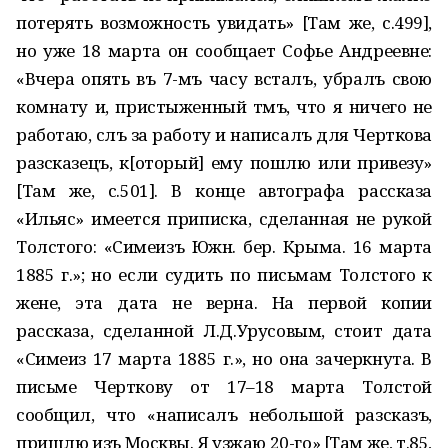
потерять возможность увидать» [Там же, с.499],
но уже 18 марта он сообщает Софье Андреевне:
«Вчера опять въ 7-мъ часу всталъ, убралъ свою
комнату и, пристыженный тѣмъ, что я ничего не
работаю, сѣлъ за работу и написалъ для Черткова
разсказецъ, к[оторый] ему пошлю или привезу»
[Там же, с.501]. В конце автографа рассказа
«Ильяс» имеется приписка, сделанная не рукой
Толстого: «Симеизъ Южн. бер. Крыма. 16 марта
1885 г.»; но если судить по письмам Толстого к
жене, эта дата не верна. На первой копии
рассказа, сделанной Л.Д.Урусовым, стоит дата
«Симеиз 17 марта 1885 г.», но она зачеркнута. В
письме Черткову от 17–18 марта Толстой
сообщил, что «написалъ небольшой разсказъ,
пришлю изъ Москвы. Я уѣзжаю 20-го» [Там же, т.85,