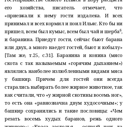
его хозяйства, писатель отмечает, что
«приезжали к нему гости издалека. И всех
принимал и всех кормил и поил Ильяс. Кто бы ни
6
пришел, всем был кумыс, всем был чай и шерба
,
и баранина. Приедут гости, сейчас бьют барана
или двух, а много наедет гостей, бьют и кобылу»
[Там же, т.25, с.31]. Баранина и конина (мясо
скота с так называемым «горячим дыханием»)
являлись наиболее излюбленными видами мяса
у башкир. Причем для гостей они всегда
старались выбирать более жирное животное, так
как считали, что «у жирной скотины восемь ног»,
то есть она «равнозначна двум худосочным»; у
башкир сохранились и такие пословицы: «Чем
резать восемь худых баранов, режь одного
жирного»; «Краса застолья – острый нож да