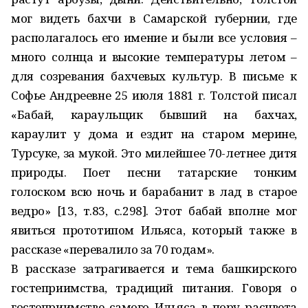
мог видеть бахчи в Самарской губернии, где
располагалось его имение и были все условия –
много солнца и высокие температуры летом –
для созревания бахчевых культур. В письме к
Софье Андреевне 25 июля 1881 г. Толстой писал
«Бабай, караульщик бывший на бахчах,
караулит у дома и ездит на старом мерине,
Турсуке, за мукой. Это милейшее 70-летнее дитя
природы. Поет песни татарские тонким
голоском всю ночь и барабанит в лад в старое
ведро» [13, т.83, с.298]. Этот бабай вполне мог
явиться прототипом Ильяса, который также в
рассказе «перевалило за 70 годам».
В рассказе затрагивается и тема башкирского
гостеприимства, традиций питания. Говоря о
гостеприимстве самого Ильяса в пору расцвета