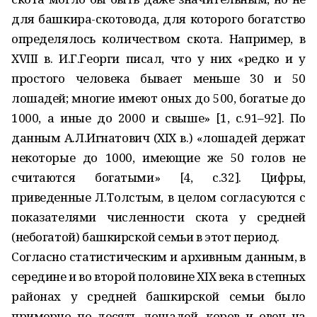
для башкира-скотовода, для которого богатство
определялось количеством скота. Например, в
XVIII в. И.Г.Георги писал, что у них «редко и у
простого человека бывает меньше 30 и 50
лошадей; многие имеют оных до 500, богатые до
1000, а иные до 2000 и свыше» [1, с.91–92]. По
данным А.Л.Игнатович (XIX в.) «лошадей держат
некоторые до 1000, имеющие же 50 голов не
считаются богатыми» [4, с.32]. Цифры,
приведенные Л.Толстым, в целом согласуются с
показателями численности скота у средней
(небогатой) башкирской семьи в этот период.
Согласно статистическим и архивным данным, в
середине и во второй половине XIX века в степных
районах у средней башкирской семьи было
примерно по десять лошадей, коров и овец на