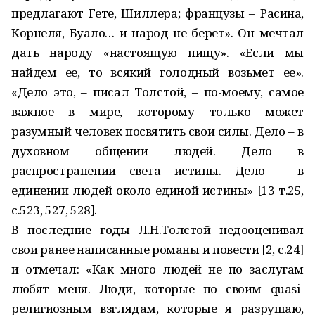
предлагают Гете, Шиллера; французы – Расина,
Корнеля, Буало… и народ не берет». Он мечтал
дать народу «настоящую пищу». «Если мы
найдем ее, то всякий голодный возьмет ее».
«Дело это, – писал Толстой, – по-моему, самое
важное в мире, которому только может
разумный человек посвятить свои силы. Дело – в
духовном общении людей. Дело в
распространении света истины. Дело – в
единении людей около единой истины» [13 т.25,
с.523, 527, 528].
В последние годы Л.Н.Толстой недооценивал
свои ранее написанные романы и повести [2, с.24]
и отмечал: «Как много людей не по заслугам
любят меня. Люди, которые по своим quasi-
религиозным взглядам, которые я разрушаю,