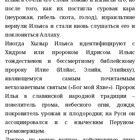
после того, как их постигла суровая кара
(неурожаи, гибель скота, голод), израильтяне
вернули Ильяса и стали вновь слушаться его и
поклоняться Аллаху.
Иногда Хызыр Ильяса идентифицируют с
Хидром или пророком Идрисом. Ильяс
тождественен и бессмертному библейскому
пророку Илие (Илйас, Элийя, Элийяху),
являющемуся самым почитаемым
ветхозаветным святым («Бог мой Яхве»). Пророк
Илья в славянской народной традиции –
повелитель грома, небесного огня, дождя,
покровитель урожая и плодородия; на Руси он
ассоциировался и с языческим Перуном-
громовержцем.
Другое, не менее важное, действующее лицо