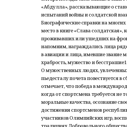
«Абдулла», рассказывающие о стан
испытаний войны и солдатской вза
Биографические справки на многих
место в книге «Слава солдатская», 
проживавших или ушедших на фрон
напомним, награждались лица рядов
в авиации и лица, имевшие звание 
храбрость, мужество и бесстрашие1
О мужественных людях, увлеченных 
пьедесталу почета повествуется в 
отмечает, что победа в международ
когда от спортсмена требуется не 
моральные качества, осознание сво
достижения спортсменов республик
участников Олимпийских игр, восп
традициях Добровольного общества