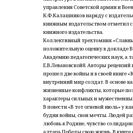
управления Советской армии и Вое
К.Ф.Калашников наряду с издатель
книжным издательством отметил с
книжного издательства.
Коллективный трехтомник «Славны
положительную оценку в докладе В.
Академию педагогических наук, а 
Е.В.Леваковской8. Авторы рецензий
прошел две войны и в своей книге 
внутренний мир солдат. В основе к
жизненные конфликты, которые поз
характеры сильных и мужественны
В повести «В тот огневой июль» у к
будни войны, свои мечты. Людей ра
любовь к Родине, чувство солидарн
алтарь Победы свою жизнь. В книге 