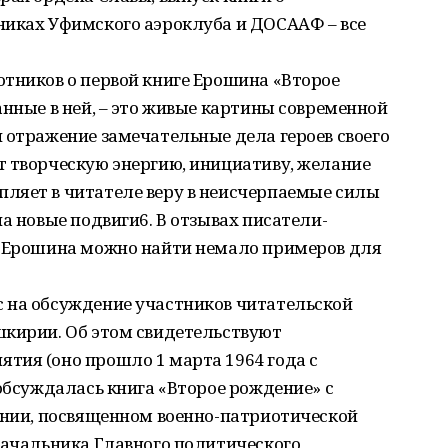
никах Уфимского аэроклуба и ДОСААФ – все
тников о первой книге Ерошина «Второе
анные в ней, – это живые картины современной
 отражение замечательные дела героев своего
т творческую энергию, инициативу, желание
ляет в читателе веру в неисчерпаемые силы
а новые подвиги6. В отзывах писатели-
х Ерошина можно найти немало примеров для
 на обсуждение участников читательской
шкирии. Об этом свидетельствуют
тия (оно прошло 1 марта 1964 года с
 обсуждалась книга «Второе рождение» с
ании, посвященном военно-патриотической
начальника Главного политического