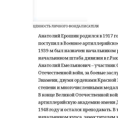
ЦЕННОСТЬ ЛИЧНОГО ФОНДА ПИСАТЕЛЯ
Анатолий Ерошин родился в 1917 го
поступил в Военное артиллерийское
1939-м был назначен начальником ра
начальником штаба дивизии в г.Рак
Анатолий Емельянович – участник 
Отечественной войн, за боевые зас
Знамени, двумя орденами Красной 
степени и многочисленными медал
В конце Великой Отечественной во
артиллерийскую академию имени Д
1948 году и остался преподавать. В
начальником курса, заместителем 