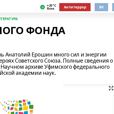
+20 °С
Антитеррор
ВК
Ясно
ТЕРАТУРА
НОГО ФОНДА
ь Анатолий Ерошин много сил и энергии
Героях Советского Союза. Полные сведения о
в Научном архиве Уфимского федерального
йской академии наук.