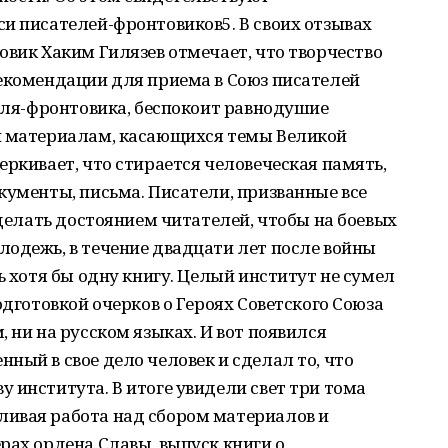
и писателей-фронтовиков5. В своих отзывах
овик Хаким Гилязев отмечает, что творчество
рекомендации для приема в Союз писателей
теля-фронтовика, беспокоит равнодушие
и материалам, касающихся темы Великой
еркивает, что стирается человеческая память,
кументы, письма. Писатели, призванные все
сделать достоянием читателей, чтобы на боевых
одежь, в течение двадцати лет после войны
ь хотя бы одну книгу. Целый институт не сумел
одготовкой очерков о Героях Советского Союза
 ни на русском языках. И вот появился
ный в свое дело человек и сделал то, что
 института. В итоге увидели свет три тома
ивая работа над сбором материалов и
рах ордена Славы, выпуск книги о