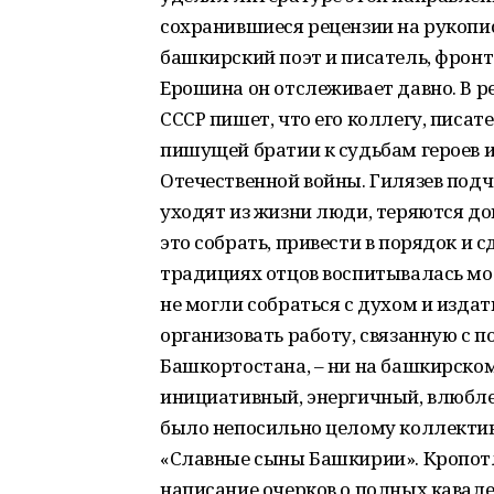
сохранившиеся рецензии на рукопис
башкирский поэт и писатель, фронт
Ерошина он отслеживает давно. В 
СССР пишет, что его коллегу, писа
пишущей братии к судьбам героев 
Отечественной войны. Гилязев подч
уходят из жизни люди, теряются до
это собрать, привести в порядок и 
традициях отцов воспитывалась мол
не могли собраться с духом и издат
организовать работу, связанную с п
Башкортостана, – ни на башкирском,
инициативный, энергичный, влюблен
было непосильно целому коллективу
«Славные сыны Башкирии». Кропотл
написание очерков о полных кавале