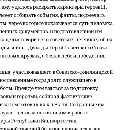
 ему удалось раскрыть характеры героев11.
умеет отбирать события, факты, подмечать
ы, через которые показывается суть человека.
ценных документов. В подготовленной им
а цель» говорится о советских летчиках, об их
годы войны. Дважды Герой Советского Союза
онтовых друзьях, о боях в небе и победе над
шина, участвовавшего в Советско-финляндской
 послевоенные годы долго служившего в
боты. Прежде чем взяться за подготовку
 своими героями, собирал фактические
и затем готовил их к печати. Собранные им
служат ценным источником в работе
туры Республики Башкортостан.
тельной тяжелой болезни скончался член