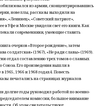
емобилизовался из армии, сконцентрировавшись
черки, новеллы, рассказы выходили на
ия», «Ленинец», «Советский патриот»,
е в Уфе и Москве увидели свет его книги. Как
ивлекали современники, умеющие ставить
 книга очерков «Второе рождение», затем
ва солдатская» (1967), «Не ради славы» (1969).
гии отдал составлению трех томов о славных
о Союза. Его произведения вышли в
1965, 1966 и 1968 годах4. Повесть
сказы печатались на страницах журналов
н долгие годы руководил работой по военно-
председателем комиссии, большое внимание
ности. Об этом свидетельствуют