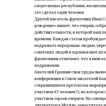
спортсменах республики, воспитан
это сделал один человек.
Другой писатель-фронтовик Иван Со
рождение» пишет, что очерки, собр
действительности, в которой нашли
времени. Каждая статья пробуждае
подражать передовым людям, укреп
советских людей и вдохновляет их н
фронтовики отмечают, что в книга
подражания.
Анатолий Ерошин свои труды вынес
конференции в Союзе писателей Ба
сохранившиеся протоколы мероприя
участием 87 человек7), на котором
участием героев очерков. На совещ
литературе в Москве, заместитель 