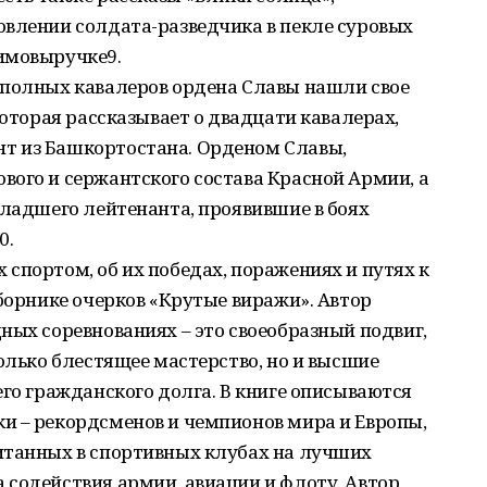
овлении солдата-разведчика в пекле суровых
имовыручке9.
 полных кавалеров ордена Славы нашли свое
которая рассказывает о двадцати кавалерах,
т из Башкортостана. Орденом Славы,
ого и сержантского состава Красной Армии, а
младшего лейтенанта, проявившие в боях
0.
спортом, об их победах, поражениях и путях к
сборнике очерков «Крутые виражи». Автор
ных соревнованиях – это своеобразный подвиг,
только блестящее мастерство, но и высшие
его гражданского долга. В книге описываются
и – рекордсменов и чемпионов мира и Европы,
итанных в спортивных клубах на лучших
 содействия армии, авиации и флоту. Автор