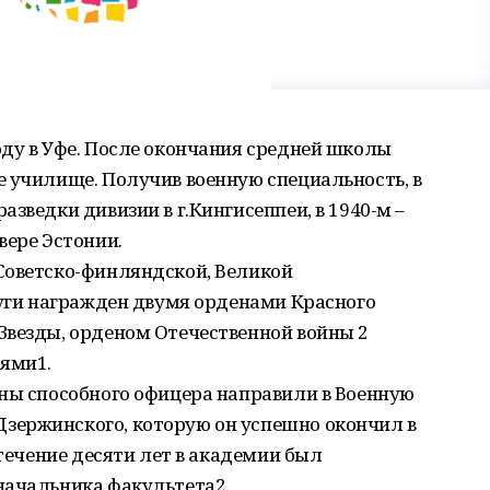
ду в Уфе. После окончания средней школы
 училище. Получив военную специальность, в
зведки дивизии в г.Кингисеппеи, в 1940-м –
вере Эстонии.
Советско-финляндской, Великой
луги награжден двумя орденами Красного
Звезды, орденом Отечественной войны 2
ями1.
йны способного офицера направили в Военную
зержинского, которую он успешно окончил в
 течение десяти лет в академии был
начальника факультета2.