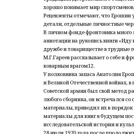
хорошо понимает мир спортсменов,
Рецензенты отмечают, что Ерошин 
детали, отдельные личностные черт
В личном фонде фронтовика много 
аннотации на рукопись книги «Иду н
дружбе и товариществе в трудные 
М.Г.Гареев рассказывает о себе и фр
коварным врагом12.
У полковника запаса Анатолия Еро
и Великой Отечественной войнах, в
Советской армии был свой метод ра
любого сборника, он встречался со
материалы, приводил их в порядок 
материалы для книг в будущем по
исследовательской истории и куль
28 июля 1970 года после продолжи