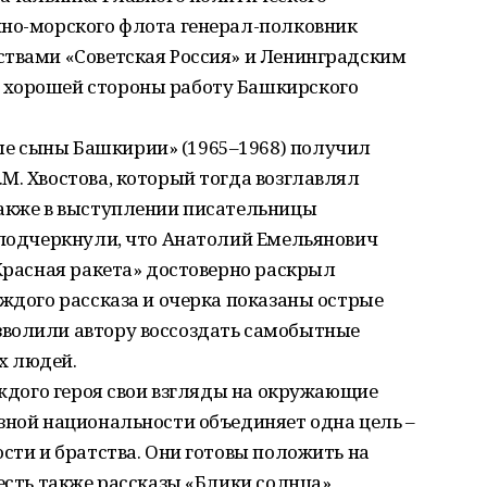
нно-морского флота генерал-полковник
ствами «Советская Россия» и Ленинградским
 хорошей стороны работу Башкирского
е сыны Башкирии» (1965–1968) получил
М. Хвостова, который тогда возглавлял
также в выступлении писательницы
 подчеркнули, что Анатолий Емельянович
«Красная ракета» достоверно раскрыл
аждого рассказа и очерка показаны острые
волили автору воссоздать самобытные
х людей.
аждого героя свои взгляды на окружающие
зной национальности объединяет одна цель –
ости и братства. Они готовы положить на
есть также рассказы «Блики солнца»,