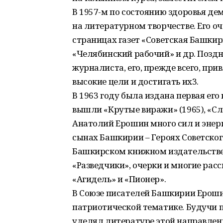
В 1957-м по состоянию здоровья д
на литературном творчестве. Его о
страницах газет «Советская Башкир
«Челябинский рабочий» и др. Поздне
журналиста, его, прежде всего, пр
высокие цели и достигать их3.
В 1963 году была издана первая его
вышли «Крутые виражи» (1965), «Сла
Анатолий Ерошин много сил и энер
сынах Башкирии – Героях Советског
Башкирском книжном издательстве в 
«Разведчики», очерки и многие рас
«Агидель» и «Пионер».
В Союзе писателей Башкирии Ероши
патриотической тематике. Будучи 
уделял литературе этой направлен