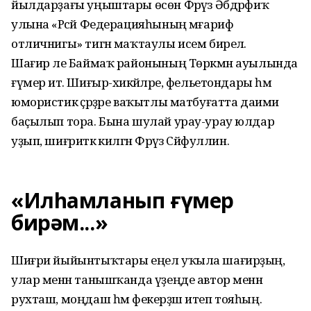
йылдарҙағы уңыштары өсөн Фәрүәз Әбдрәфиҡ
улына «Рәсәй Федерацияһының мәғариф
отличнигы» тигән маҡтаулы исем бирелә.
Шағир әле Баймаҡ районының Төркмән ауылында
ғүмер итә. Шиғыр-хикәйәләре, фельетондары һәм
юмористик әҫәрҙәре ваҡытлы матбуғатта даими
баҫылып тора. Бына шулай урау-урау юлдар
уҙып, шиғриәткә килгән Фәрүәз Сәйфуллин.
«Илһамланып ғүмер
бирәм...»
Шиғри йыйынтыҡтары еңел уҡыла шағирҙың,
улар менән танышҡанда үҙеңде автор менән
рухташ, моңдаш һәм фекерҙәш итеп тояһың.