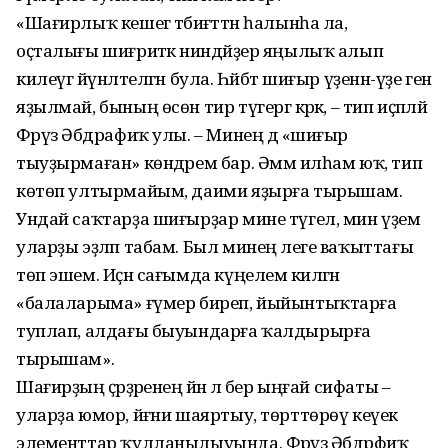
«Шағирлыҡ кешегә тәбиғәттән һалынһа ла,
оҫталығы шиғриәткә ниндәйҙер яңылыҡ алып
килеүгә йүнәлтелгән була. Һәйбәт шиғыр үҙенән-үҙе генә
яҙылмай, бының өсөн тир түгергә кәрәк, – тип иҫәпләй
Фәрүәз Әбдрафиҡ улы. – Минең дә «шиғыр
тыуҙырмаған» көндәрем бар. Әммә илһам юҡ, тип
көтөп ултырмайым, даими яҙырға тырышам.
Ундай саҡтарҙа шиғырҙар мине түгел, мин үҙем
уларҙы эҙләп табам. Был минең әлеге ваҡыттағы
төп эшем. Иҫән сағымда күңелемә килгән
«балаларыма» ғүмер биреп, йыйынтыҡтарға
туплап, алдағы быуындарға ҡалдырырға
тырышам».
Шағирҙың әҫәрҙәренең йәнә лә бер ыңғай сифаты –
уларҙа юмор, йәғни шаяртыу, төрттөрөү кеүек
элементтар ҡулланылыуында. Фәрүәз Әбдрәфиҡ