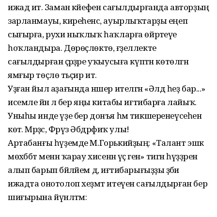
ижад итә. Заман кәйефен сағылдырғанда авторҙың
зарланмауы, киреһенсә, ауырлыҡтарҙы еңеп
сығырға, рухи ныҡлыҡ һаҡларға өйрәтеүе
һоҡландыра. Дөрөҫлөктө, ғәҙеллекте
сағылдырған әҫәрҙәре уҡыусыға күптән көтөлгән
ямғыр төҫлө тәьҫир итә.
Уҙған йыл аҙағында нәшер ителгән «Әлдә һеҙ бар...»
исемле йәнә лә бер яңы китабы иғтибарға лайыҡ.
Уныһы инде үҙе бер донъя һәм тикшеренеүсеһен
көтә. Мәрҙәс, Фәрүәз Әбдрәфиҡ улы!
Артабанғы һүҙемде М.Горькийҙың: «Талант эшкә
мөхәббәт менән ҡарау хисенән үҫә генә» тигән һүҙҙәренә
алып барып бәйләйем дә, иғтибарығыҙҙы әҙәби
ижадта онотолоп хеҙмәт итеүен сағылдырған бер
шиғырына йүнәлтәм: