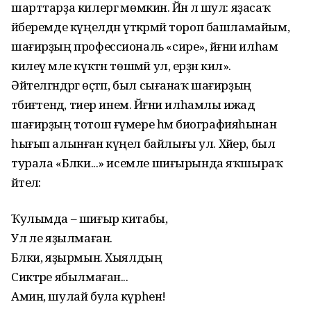
шарттарҙа килергә мөмкин. Йәнә лә шул: яҙасаҡ
әйберемде күңелдән үткәрмәй тороп башлама­йым,
шағирҙың профессиональ «сире», йәғни илһам
килеү мәле күктән төшмәй ул, ерҙән килә».
Әйтелгәндәргә өҫтәп, был сығанаҡ шағирҙың
тәбиғәтендә, тиер инем. Йәғни илһамлы ижад
шағирҙың тотош ғүмере һәм биографияһынан
һығып алынған күңел байлығы ул. Хәйер, был
турала «Бәлки...» исемле шиғырында яҡшыраҡ
әйтелә:
Ҡулымда – шиғыр китабы,
Ул әле яҙылмаған.
Бәлки, яҙырмын. Хыялдың
Сиктәре ябылмаған...
Амин, шулай була күрһен!