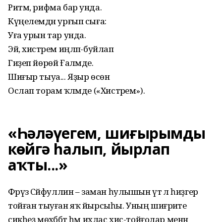
Ритм, рифма бар унда.
Күңелемдән урғып сыға:
Уға урын тар унда.
Эй, хистәрем иңләп-буйлап
Гиҙеп йөрөй Ғаләмде.
Шиғыр тыуа... Яҙыр өсөн
Ослап торам ҡәләмде («Хистәрем»).
«Һәләүегем, шиғырымды
көйгә һалып, йырлап
аҡты...»
Фәрүәз Сәйфуллин – заман һулышын үтә лә һиҙгер
тойған тыуған яҡ йырсыһы. Уның шиғриәте
сикһеҙ мөхәббәт һәм ихлас хис-тойғолар менән