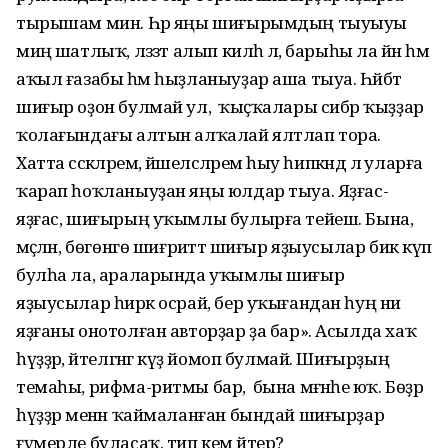
тырышам мин. Һәр яңы шиғырымдың тыуыуы
миңә шатлыҡ, ләззәт алып килһә лә, барыһы ла йән һәм
аҡыл ғазабы һәм һыҙланыуҙар аша тыуа. Һәйбәт
шиғыр оҙон булмай ул, ә ҡыҫҡалары сибәр ҡыҙҙар
ҡолағындағы алтын алҡалай ялтлап тора.
Хатта сәскәләремә, йәшелсәләремә һыу һипкәндә лә уларға
ҡарап һоҡланыуҙан яңы юлдар тыуа. Яҙғас-
яҙғас, шиғырың уҡымлы булырға тейеш. Бына,
мәҫәлән, бөгөнгө шиғриәттә шиғыр яҙыусылар бик күп
булһа ла, араларында уҡымлы шиғыр
яҙыусылар һирәк осрай, бер уҡығандан һуң ни
яҙғаны онотолған авторҙар ҙа бар». Асылда хаҡ
һүҙҙәр, әйтелгәнгә күҙ йомоп булмай. Шиғырҙың
темаһы, рифма-ритмы бар, ә бына мәғәнәһе юҡ. Бөҙрә
һүҙҙәр менән ҡаймаланған бындай шиғырҙар
ғүмерле буласаҡ, тип кем әйтер?