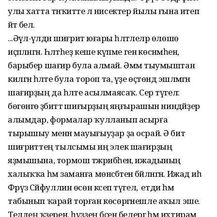
улы хатта тәнҡитте лә нисектер йылы ғына итеп
әйтә белә.
...Әүәл-әүәлдән шиғриәт юғары һәләтлеләр өлөшө
иҫәпләнгән. Һәләтһеҙ кеше күпме генә көсәнмәһен,
барыбер шағир була алмай. Әммә тыумыштан
килгән һәләте була тороп та, үҙе өҫтөндә эшләмәгән
шағирҙың да һәләте асылмаясаҡ. Сер түгел:
бөгөнгө әҙәбиәттә шиғырҙың яңғырашын ниндәйҙер
алымдар, формалар ҡулланып асырға
тырышыу менән мауығыуҙар ҙа осрай. Ә бит
шиғриәттең тылсымы иң элек шағирҙың
яҙмышына, тормош тәжрибәһенә, ижадының
халыҡҡа һәм заманға мөнәсәбәтенә бәйләнгән. Ижад иһә
Фәрүәз Сәйфуллин өсөн кәсеп түгел, ә етди һәм
табынып ҡарай торған көсөргәнешле аҡыл эше.
Телдең ҡәҙерен, һүҙҙең бәҫен белергә һәм ихтирам