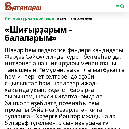
Литературная критика
13 СЕНТЯБРЯ 2024, 09:05
«Шиғырҙарым –
балаларым»
Шағир һәм педагогия фәндәре кандидаты
Фәрүәз Сәйфуллинды күреп белмәһәм дә,
интернет аша шиғырҙары менән яҡшы
танышмын. Ғөмүмән, ваҡытлы матбуғатта
һәм интернет селтәрендә әҙәби
яңылыҡтар һәм шағирҙар ижады
хаҡында уҡып, күҙәтеп барырға
тырышам, шәхси китапханамда ла
башҡорт әҙәбиәте, поэзияһы һәм
прозаһы буйынса йөҙәрләгән китап
тупланған. Хәҙерге йәштәр ижадына ла
битараф түгелмен. Ысын яҙыусыға күп