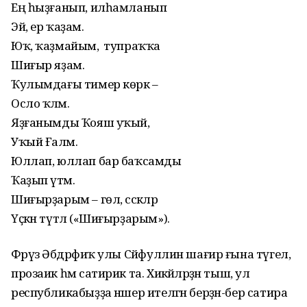
Ең һыҙғанып, илһамланып
Эй, ер ҡаҙам.
Юҡ, ҡаҙмайым, ә тупраҡҡа
Шиғыр яҙам.
Ҡулымдағы тимер көрәк –
Осло ҡәләм.
Яҙғанымды Ҡояш уҡый,
Уҡый Ғаләм.
Юллап, юллап бар баҡсамды
Ҡаҙып үтәм.
Шиғырҙарым – гөл, сәскәләр
Үҫкән түтәл («Шиғырҙарым»).
Фәрүәз Әбдрәфиҡ улы Сәйфуллин шағир ғына түгел,
прозаик һәм сатирик та. Хикәйәләрҙән тыш, ул
республикабыҙҙа нәшер ителгән берҙән-бер сатира