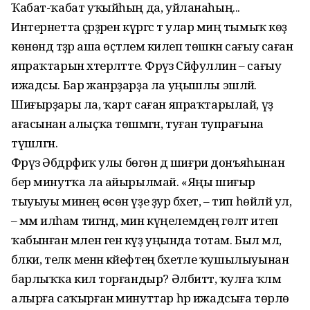
Ҡабат-ҡабат уҡыйһың да, уйланаһың...
Интернетта әҫәрҙәрен күргәс тә улар миңә тымыҡ көҙ
көнөндә тәҙрә аша өҫтәлемә килеп төшкән сағыу саған
япраҡтарын хәтерләтте. Фәрүәз Сәйфуллин – сағыу
ижадсы. Бар жанрҙарҙа ла уңышлы эшләй.
Шиғырҙары ла, ҡарт саған япраҡтарылай, үҙ
ағасынан алыҫҡа төшмәгән, туған тупрағына
түшәлгән.
Фәрүәз Әбдрәфиҡ улы бөгөн дә шиғри донъяһынан
бер минутҡа ла айы­рылмай. «Яңы шиғыр
тыуыуы минең өсөн үҙе ҙур бәхет, – тип һөйләй ул,
– әммә илһам тигәндә, мин күңелемдең гөлт итеп
ҡабынған мәлен генә күҙ уңында тотам. Был мәл,
бәлки, теләк менән кәйефтең бәхетле ҡушылыуынан
барлыҡҡа килә торғандыр? Әлбиттә, ҡулға ҡәләм
алырға саҡырған минуттар һәр ижадсыға төрлө