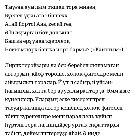
Тыуған ауылым оҡшап тора минең
Бәүелеп үҫкән ағас бишеккә.
Атай йорто! Ана, кескәй генә,
Ә һыйҙырған бөтә донъяны.
Башҡа ерҙә унан ҡәҙерлерәк,
Һөйкөмлөрәк башҡа йорт бармы? («Ҡайттым»).
Лирик геройҙары ла бер-береһенә оҡшамаған
авторҙың, кәйеф торошо, холоҡ-фиғелдәре менән
айырылып торалар. Йә үтә лә сабыр, йә уйсан-
һағышлы, хатта бер аҙ уҫалыраҡтар ҙа. Әммә изге
күңеллеләр. Уларҙың эске кисерештәрен
тасуирлағанда автор кешенең холоҡ-фиғелен
тәбиғәт күренештәре менән параллель ҡуйып
һүрәтләп тора ла, ниндәйҙер уртаҡ сифаттарҙы
табып, дөйөмләштереүҙәр яһай. Ә инде