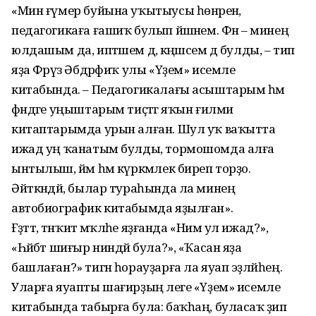
«Мин ғүмер буйына уҡытыусы һөнәренә,
педагогикаға ғашиҡ булып йәшәнем. Фән – минең
юлдашым да, иптәшем дә, кәңәшсем дә булды, – тип
яҙа Фәрүәз Әбдрәфиҡ улы «Үҙем» исемле
китабында. – Педагогикалағы асыштарым һәм
фәндәге уңыштарым тиҫтәгә яҡын ғилми
китаптарымда урын алған. Шул уҡ ваҡытта
ижад уң ҡанатым булды, тормошомда алға
ынтылыш, йәм һәм күркәмлек биреп торҙо.
Әйткәндәй, былар тураһында ла минең
автобиографик китабымда яҙылған».
Ғәҙәттә, тәнҡит мәҡәләһе яҙғанда «Нимә ул ижад?»,
«Һәйбәт шиғыр ниндәй була?», «Ҡасан яҙа
башлаған?» тигән һорауҙарға ла яуап эҙләйһең.
Уларға яуапты шағирҙың әлеге «Үҙем» исемле
китабында табырға була: баҡһаң, буласаҡ әҙип