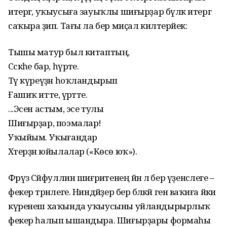
итергә, уҡыусыға зауыҡлы шиғырҙар бүләк итергә
саҡыра әҙип. Тағы ла бер миҫал килтерәйек:
Тышы матур был китаптың,
Сәскәһе бар, һүрәте.
Тәү күреүҙән һоҡландырып
Ғашиҡ итте, әүрәтте.
...Эсен астым, эсе тулы
Шиғырҙар, поэмалар!
Уҡыйым. Уҡығандар
Хәтерҙән юйылалар («Көсө юҡ»).
Фәрүәз Сәйфуллин шиғриәтенең йәнә лә бер үҙенсәлеге –
фекер тәрәнлеге. Ниндәйҙер бер бәләкәй генә ваҡиға йәки
күренеш хаҡында уҡыусыны уйландырырлыҡ
фекер һалып ышандыра. Шиғырҙары формаһы