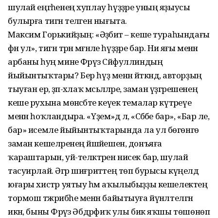
шулай еңгәһенең хуплау һүҙҙәре уның яҙыусы
булырға тигән теләген нығыта.
Максим Горькийҙың: «Әҙәбиәт – кеше тураһындағы
фән ул», тигән тәрән мәғәнәле һүҙҙәре бар. Ни яғы менән
арбаны һуң мине Фәрүәз Сәйфуллиндың
йыйынтыҡтары? Бер һүҙ менән әйткәндә, авторҙың
тыуған ер, әҙәп-әхлаҡ мәсьәләләре, заман үҙгәрешенең
кеше рухына мөнәсәбәте кеүек темалар күтәреүе
менән һоҡландыра. «Үҙем»дә лә, «Сәбәбе бар», «Бар әле,
бар» исемле йыйынтыҡтарында ла ул бөгөнгө
заман кешеләренең йәшәйешен, донъяға
ҡараштарын, уй-теләктәрен нисек бар, шулай
тасуирлай. Әгәр шиғриәттең төп бурысы күңелдә
юғары хистәр уятыу һәм аҡылыбыҙҙы кешелектең
тормош тәжрибәһе менән байытыуға йүнәлтелгән
икән, быны Фәрүәз Әбдрәфиҡ улы бик яҡшы төшөнөп