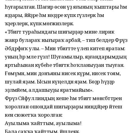
һуғарылған. Шағир өсөн үҙ яғының ҡыштары һәм
яҙҙары, йәйҙәре һәм көҙҙәре күпкә гүзәлерәк һәм
ҡәҙерлерәк, күпкә мөғжизәлерәк.
«Тәбиғәт тураһындағы шиғырҙар мине лирик
жанр булараҡ нығыраҡ арбай, – тип белдерә Фәрүәз
Әбдрәфиҡ улы. – Мин тәбиғәтте үлеп китеп яратам:
уның һәр мәле гүзәл! Шуғамылыр, яҙғандарымдың
яртыһынан күбеһе тәбиғәткә һоҡланыуҙан тыуған.
Ғөмүмән, мин донъяны нисек күрәм, нисек тоям,
шулай яҙам. Ысын күңелдән яҙам. Бөҙрә һүҙҙәр
эҙләмәйем, алдашыуҙы яратмайым».
Фәрүәз Сәйфуллиндың кеше һәм тәбиғәт мөнәсәбәттәренә
ҡоролған ошондай шиғырҙары ниндәйҙер йәтеш
кенә сюжетҡа ҡоролған:
Ауылыма ҡайттым, ауылыма!
Бала саҡҡа ҡайттым, йәшлеккә.