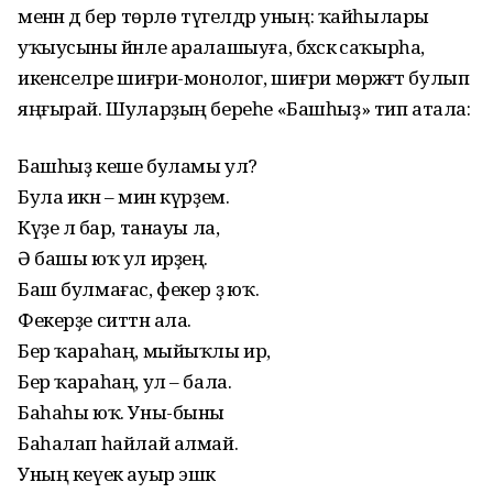
менән дә бер төрлө түгелдәр уның: ҡайһылары
уҡыусыны йәнле аралашыуға, бәхәскә саҡырһа,
икенселәре шиғри-монолог, шиғри мөрәжәғәт булып
яңғырай. Шуларҙың береһе «Башһыҙ» тип атала:
Башһыҙ кеше буламы ул?
Була икән – мин күрҙем.
Күҙе лә бар, танауы ла,
Ә башы юҡ ул ирҙең.
Баш булмағас, фекер ҙә юҡ.
Фекерҙе ситтән ала.
Бер ҡараһаң, мыйыҡлы ир,
Бер ҡараһаң, ул – бала.
Баһаһы юҡ. Уны-быны
Баһалап һайлай алмай.
Уның кеүек ауыр эшкә