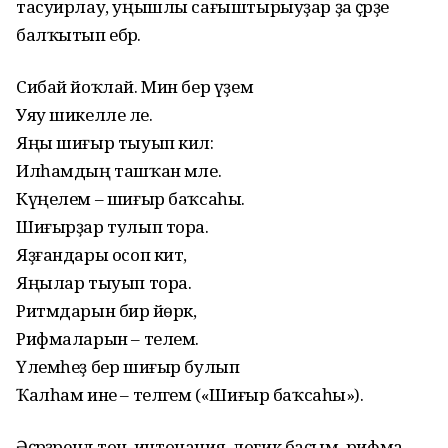
тасуирлау, уңышлы сағыштырыуҙар ҙа әҫәрҙе
балҡытып ебәрә.
Сибай йоҡлай. Мин бер үҙем
Уяу шикелле әле.
Яңы шиғыр тыуып килә:
Илһамдың ташҡан мәле.
Күңелем – шиғыр баҡсаһы.
Шиғырҙар тулып тора.
Яҙғандары осоп китә,
Яңылар тыуып тора.
Ритмдарын бирә йөрәк,
Рифмаларын – телем.
Үлемһеҙ бер шиғыр булып
Ҡалһам ине – теләгем («Шиғыр баҡсаһы»).
Әҫәрҙәрендә тон, интонация, логик баҫым, рифма,