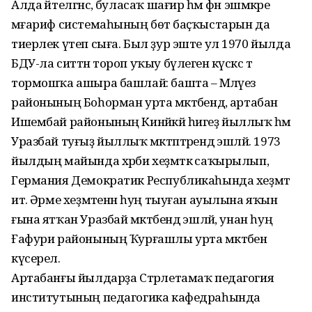
Алда әйтелгәнсә, буласаҡ шағир һәм фән эшмәкәре
мәғариф системаһының бөтә баҫҡыстарын да
тиерлек үтеп сыға. Был ҙур эште ул 1970 йылда
БДУ-ла ситтән тороп уҡыу бүлегенә күскәс тә
тормошҡа ашыра башлай: башта – Мәләүез
районының Боһорман урта мәктәбендә, артабан
Ишембай районының Кинйәкәй һигеҙ йыллыҡ һәм
Уразбай туғыҙ йыллыҡ мәктәптәрендә эшләй. 1973
йылдың майында хәрби хеҙмәткә саҡырылып,
Германия Демократик Республикаһында хеҙмәт
итә. Әрме хеҙмәтенән һуң тыуған ауылына яҡын
ғына ятҡан Уразбай мәктәбендә эшләй, унан һуң
Ғафури районының Ҡурғашлы урта мәктәбенә
күсерелә.
Артабанғы йылдарҙа Стәрлетамаҡ педагогия
институтының педагогика кафедраһында