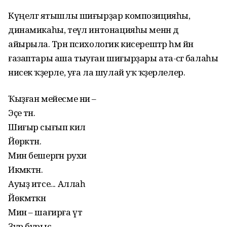
Күңелгә ятышлы шиғырҙар композицияһы,
динамикаһы, теүәл интонацияһы менән дә
айырыла. Тәрән психологик кисерештәр һәм йән
ғазаптары аша тыуған шиғырҙары ата-әсәгә балаһы
нисек ҡәҙерле, уға ла шулай уҡ ҡәҙерлелер.
Ҡыҙған мейесме ни –
Эҫе тән.
Шиғыр сығып килә
Йөрәктән.
Мин бешергән рухи
Икмәктән.
Ауыҙ итсе... Аллаһ
Йөкмәткән
Мин – шағирға үтә
Ҙур бурыс.