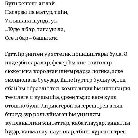
Бүтән кешене яллай.
Насарҙы ла матур, тиһәң,
Ул ышана шунда уҡ.
...Күҙе лә бар, танауы ла,
Сәсе лә бар – башы юҡ.
Ғәҙәттә, һәр әҙиптең үҙ эстетик принциптары була. Ә
инде әҙәби саралар, фекер һәм хис-тойғолар
сюжетына ҡоролған шиғырҙарҙа логика, эске
эмоциональ буяуҙар, йәнле һүрәттәр булыу өҫтөнә,
ябай һәм образлы тел, композиция һәм интонация
теүәллеге лә ҡушылһа, әҫәрҙең тәьҫир көсө күпкә
отошло була. Лирик герой кисерештәрен асып
биреүҙә ҙур роль уйнаған һәм уңышлы
ҡулланылған эпитеттар, ҡабатлауҙар, ҡанатлы
һүҙҙәр, ҡаймалау, паузалар, тәбиғәт күренештәрен