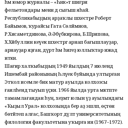
һәм юмор журналы – «Һәнәк»тә шиғри
фельетондары менән дә сығыш яһай.
Республикабыҙҙың арҙаҡлы шәхестәре Роберт
Байымов, ҡурайсы Ғата Сөләймәнов,
Р.Хисаметдинова, Ә.Әбүбәкирова, Б.Шәрипова,
Х.Хәйбуллин кеүек шәхестәргә арнап бағышлауҙар,
арнауҙар яҙған, дүрт һәм һигеҙ юллыҡтар ижад
иткән.
Шағир халҡыбыҙҙың 1949 йылдың 7 июлендә
Ишембай районының Һәләүек буйында ултырған
Этҡол исемле бик матур ауылда колхозсы
ғаиләһендә тыуып үҫкән. 1966 йылда урта мәктәпте
тамамлағандан һуң, хеҙмәт юлын үҙ ауылындағы
«Ҡыҙыл Урал» колхозында бер аҙ эшләп, өҫтөн
бөтәйтеп алғас, Башҡорт дәүләт университетының
филология факультетына уҡырға инә (1967–1972).