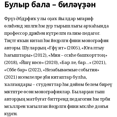
Булыр бала – биләүҙән
Фәрүәз Әбдрәфиҡ улы оҙаҡ йылдар мәғариф
өлкәһендә эшләгән һәм ҙур тырышлығы арҡаһында
профессор дәрәжәһенә күтәрелгән ғалим-педагог.
Тиҫтәгә яҡын китап һәм йөҙәрләгән фәнни монография
авторы. Шуларҙың «Ғәфү ит» (2005), «Юғалтыу
һағыштары» (2012), «Мин – сәскәһе башҡорттоң»
(2018), «Йәшәү көсө» (2020), «Бар әле, бар…» (2021),
«Сәбәбе бар» (2022), «Незабываемые события»
(2021) исемлеләре әҙәби китаптар булһа,
ҡалғандары – студенттар һәм дөйөм белем биреү
мәктәптәре өсөн монографиялар. Быларҙан тыш
авторҙың матбуғат биттәрендә педагогия һәм тәрбиә
мәсьәләләренә ҡағылған йөҙәрләгән фәнни мәҡәләһе донъя
күргән.