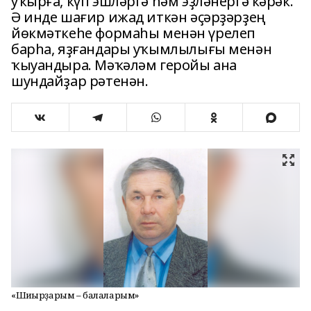
уҡырға, күп эшләргә һәм эҙләнергә кәрәк.
Ә инде шағир ижад иткән әҫәр­ҙәрҙең
йөкмәткеһе формаһы менән үрелеп
барһа, яҙғандары уҡымлылығы менән
ҡыуандыра. Мәҡәләм геройы ана
шундайҙар рәтенән.
«Шиғырҙарым – балаларым»