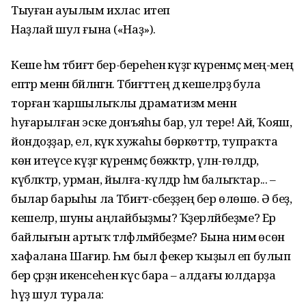
Тыуған ауылым ихлас итеп
Наҙлай шул ғына («Наҙ»).
Кеше һәм тәбиғәт бер-береһенә күҙгә күренмәҫ мең-мең
ептәр менән бәйләнгән. Тәбиғәттең дә кешеләрҙә була
торған ҡаршылыҡлы драматизм менән
һуғарылған эске донъяһы бар, ул тере! Ай, Ҡояш,
йондоҙҙар, ел, күк хужаһы бөркөттәр, тупраҡта
көн итеүсе күҙгә күренмәҫ бөжәктәр, үлән-гөлдәр,
күбәләктәр, урман, йылға-күлдәр һәм балыҡтар... –
былар барыһы ла Тәбиғәт-әсәбеҙҙең бер өлөшө. Ә беҙ,
кешеләр, шуны аңлайбыҙмы? Ҡәҙерләйбеҙме? Ер
байлығын артыҡ тәләфләмәйбеҙме? Бына нимә өсөн
хафалана Шағир. Һәм был фекер ҡыҙыл еп булып
бер әҫәрҙән икенсеһенә күсә бара – алдағы юлдарҙа
һүҙ шул турала: