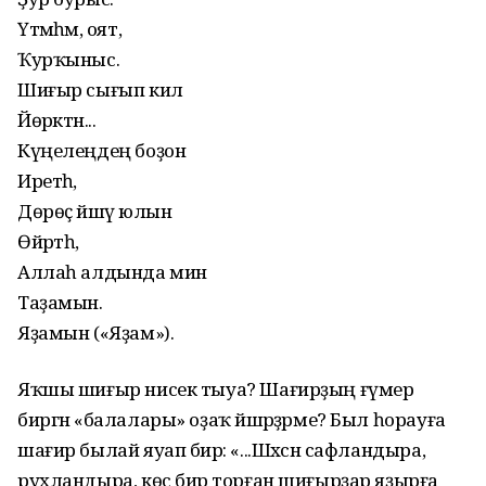
Үтәмәһәм, оят,
Ҡурҡыныс.
Шиғыр сығып килә
Йөрәктән...
Күңелеңдең боҙон
Иретһә,
Дөрөҫ йәшәү юлын
Өйрәтһә,
Аллаһ алдында мин
Таҙамын.
Яҙамын («Яҙам»).
Яҡшы шиғыр нисек тыуа? Шағирҙың ғүмер
биргән «балалары» оҙаҡ йәшәрҙәрме? Был һорауға
шағир былай яуап бирә: «...Шәхсән сафландыра,
рухландыра, көс бирә торған шиғырҙар яҙырға