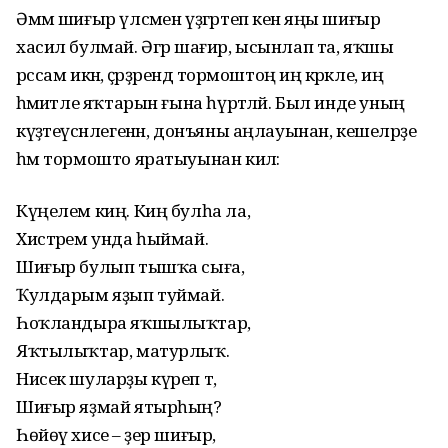
Әммә шиғыр үлсәмен үҙгәртеп кенә яңы шиғыр
хасил булмай. Әгәр шағир, ысынлап та, яҡшы
рәссам икән, әҫәрҙәрендә тормоштоң иң кәрәкле, иң
әһәмиәтле яҡтарын ғына һүрәтләй. Был инде уның
күҙәтеүсәнлегенән, донъяны аңлауынан, кешеләрҙе
һәм тормошто яратыуынан килә:
Күңелем киң. Киң булһа ла,
Хистәрем унда һыймай.
Шиғыр булып тышҡа сыға,
Ҡулдарым яҙып туймай.
Һоҡландыра яҡшылыҡтар,
Яҡтылыҡтар, матурлыҡ.
Нисек шуларҙы күреп тә,
Шиғыр яҙмай ятырһың?
Һөйөү хисе – әҙер шиғыр,