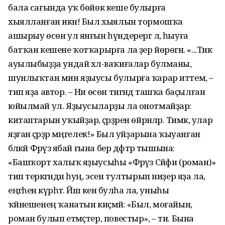
бала сағында уҡ бөйөк кеше булырға
хыялланған икән! Был хыялын тормошҡа
ашырыу өсөн ул янғын һүндерергә лә, һыуға
батҡан кешене ҡотҡарырға ла әҙер йөрөгән. «...Тик
ауылыбыҙҙа ундай хәл-ваҡиғалар булманы,
шунлыҡтан мин яҙыусы булырға ҡарар иттем, –
тип яҙа автор. – Ни өсөн тигәндә ташҡа баҫылған
юйылмай ул. Яҙыусыларҙы ла онотмайҙар:
китаптарын уҡыйҙар, әҫәрҙәрен өйрәнәләр. Тимәк, улар
яҙған әҫәрҙәр мәңгелек!» Был уйҙарына ҡыуанған
бәләкәй Фәрүәз ябай ғына бер дәфтәр тышына:
«Башҡорт халыҡ яҙыусыһы «Фәрүәз Сәйфи (роман)»
тип теркәгәндән һуң, эсен тултырып ниҙер яҙа ла,
еңгәһенә күрһәтә. Йәш кенә булһа ла, уныһы
ҡәйнешенең ҡанатын киҫмәй: «Был, моғайын,
роман булып етмәҫтер, повестыр», – ти. Бына