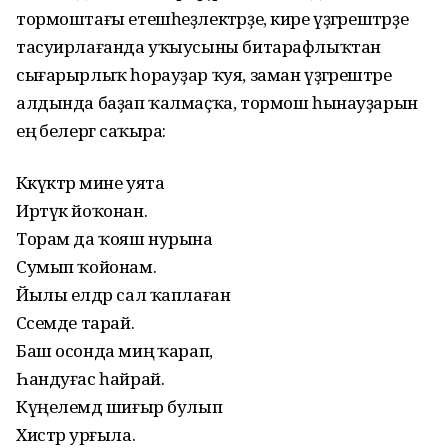
тормоштағы етешһеҙлектәрҙе, кире үҙгәрештәрҙе
тасуирлағанда уҡыусыны битарафлыҡтан
сығарырлыҡ һорауҙар ҡуя, заман үҙгәрештәре
алдында баҙап ҡалмаҫҡа, тормош һынауҙарын
еңә белергә саҡыра:
Кәкүктәр мине уята
Иртүк йоҡонан.
Торам да ҡояш нурына
Сумып ҡойонам.
Йылы елдәр сал ҡаплаған
Сәсемде тарай.
Баш осонда миңә ҡарап,
Һандуғас һайрай.
Күңелемдә шиғыр булып
Хистәр урғыла.