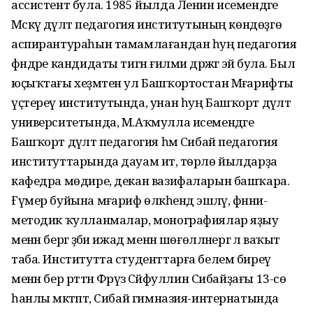
ассистент була. 1985 йылда Ленин исемендәге
Мәскәү дәүләт педагогия институтының көндөҙгө
аспирантураһын тамамлағандан һуң педагогия
фәндәре кандидаты тигән ғилми дәрәжәгә эйә була. Был
юҫыҡтағы хеҙмәтен ул Башҡортостан Мәғарифты
үҫтереү институтында, унан һуң Башҡорт дәүләт
университетында, М.Аҡмулла исемендәге
Башҡорт дәүләт педагогия һәм Сибай педагогия
институттарында дауам итә, төрлө йылдарҙа
кафедра мөдире, декан вазифаларын башҡара.
Ғүмер буйына мәғариф өлкәһендә эшләү, фәнни-
методик ҡулланмалар, монографиялар яҙыу
менән бергә әҙәби ижад менән шөғөлләнергә лә ваҡыт
таба. Институтта студенттарға белем биреү
менән бер рәттән Фәрүәз Сәйфуллин Сибайҙағы 13-сө
һанлы мәктәптә, Сибай гимназия-интернатында