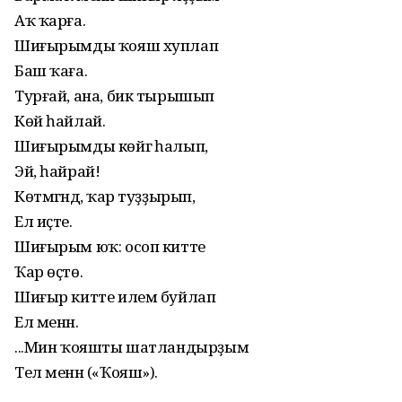
Аҡ ҡарға.
Шиғырымды ҡояш хуплап
Баш ҡаға.
Турғай, ана, бик тырышып
Көй һайлай.
Шиғырымды көйгә һалып,
Эй, һайрай!
Көтмәгәндә, ҡар туҙҙырып,
Ел иҫте.
Шиғырым юҡ: осоп китте
Ҡар өҫтө.
Шиғыр китте илем буйлап
Ел менән.
...Мин ҡояшты шатландырҙым
Тел менән («Ҡояш»).