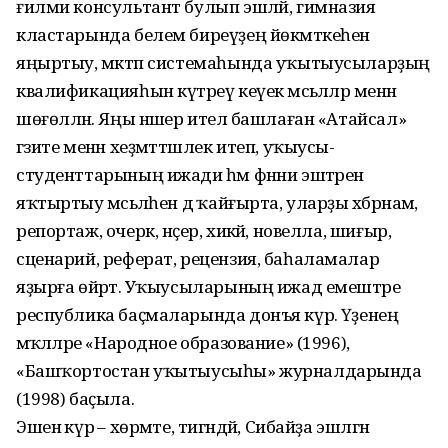
ғилми консультант булып эшләй, гимназия
кластарында белем биреүҙең йөкмәткеһен
яңыртыу, мәктәп системаһында уҡытыусыларҙың
квалификацияһын күтәреү кеүек мәсьәләләр менән
шөғөлләнә. Яңы нәшер ителә башлаған «Атайсал»
гәзите менән хеҙмәттәшлек итеп, уҡыусы-
студенттарының ижади һәм фәнни эштәрен
яҡтыртыу мәсьәләһен дә ҡайғырта, уларҙы хәбәрнамә,
репортаж, очерк, нәҫер, хикәйә, новелла, шиғыр,
сценарий, реферат, рецензия, баһаламалар
яҙырға өйрәтә. Уҡыусыларының ижад емештәре
республика баҫмаларында донъя күрә. Үҙенең
мәҡәләләре «Народное образование» (1996),
«Башҡортостан уҡытыусыһы» журналдарында
(1998) баҫыла.
Эшенә күрә – хөрмәте, тигәндәй, Сибайҙа эшләгән