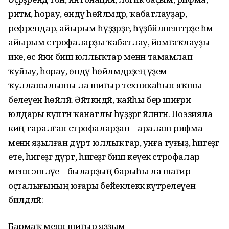
ритм, һорау, өндәү һөйләмдәр, ҡабатлауҙар,
рефрендар, айырым һүҙҙәрҙе, һүҙбәйләнештәрҙе һәм
айырым строфаларҙы ҡабатлау, йомғаҡлауҙы
ике, өс йәки биш юллыҡтар менән тамамлап
ҡуйыу, һорау, өндәү һөйләмдәрҙең әүҙем
ҡулланылышы ла шиғыр техникаһын яҡшы
белеүен һөйләй. Әйткәндәй, ҡайһы бер шиғри
юлдары күптән ҡанатлы һүҙҙәргә әйләнгән. Поэзияла
киң таралған строфаларҙан – аралаш рифма
менән яҙылған дүрт юллыҡтар, унға туғыҙ, һигеҙгә
ете, һигеҙгә дүрт, һигеҙгә биш кеүек строфалар
менән эшләүе – быларҙың барыһы ла шағир
оҫталығының юғары бейеклеккә күтәрелеүен
билдәләй:
Бармаҡ менән шиғыр яҙҙым