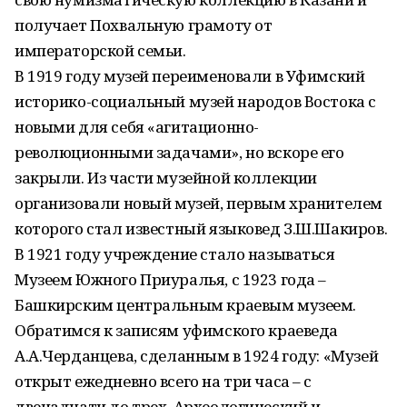
получает Похвальную грамоту от
императорской семьи.
В 1919 году музей переименовали в Уфимский
историко-социальный музей народов Востока с
новыми для себя «агитационно-
революционными задачами», но вскоре его
закрыли. Из части музейной коллекции
организовали новый музей, первым хранителем
которого стал известный языковед З.Ш.Шакиров.
В 1921 году учреждение стало называться
Музеем Южного Приуралья, с 1923 года –
Башкирским центральным краевым музеем.
Обратимся к записям уфимского краеведа
А.А.Черданцева, сделанным в 1924 году: «Музей
открыт ежедневно всего на три часа – с
двенадцати до трех. Археологический и