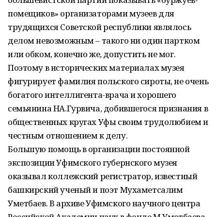
помещиков» организаторами музеев для
трудящихся Советской республики являлось
делом невозможным – такого ни один партком
или обком, конечно же, допустить не мог.
Поэтому в исторических материалах музея
фигурирует фамилия польского сироты, не очень
богатого интеллигента-врача и хорошего
семьянина НА.Гурвича, добившегося признания в
общественных кругах Уфы своим трудолюбием и
честным отношением к делу.
Большую помощь в организации постоянной
экспозиции Уфимского губернского музея
оказывал коллежский регистратор, известный
башкирский ученый и поэт Мухаметсалим
Уметбаев. В архиве Уфимского научного центра
Российской Академии наук в фонде М.Уметбаева