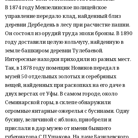
В 1874 году Мензелинское полицейское
управление передало клад, найденный близ
деревни Дербедень в лесу при расчистке пашни.
Он состоял из орудий труда эпохи бронзы. В 1890
году доставили целую кольчугу, найденную в
земле башкиром деревни Тулебаевой.
Интересные находки приходили из разных мест.
Так, в 1878 году помещик Новиков передал в
музей 50 отдельных золотых и серебряных
вещей, найденных при раскопках на его даче в
двух верстах от Уфы. В самом городе, около
Семинарской горы, в склепе обнаружили
огромные янтарные ожерелья с бусинами. Одну
бусину, величиной с яблоко, приобрели и
прислали в дар музею от имени бывшего
губернатора С.П.Ушакова. На даче Базилевского,