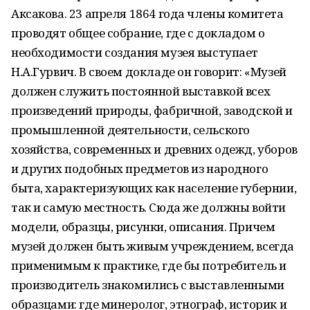
Аксакова. 23 апреля 1864 года члены комитета
проводят общее собрание, где с докладом о
необходимости создания музея выступает
Н.А.Гурвич. В своем докладе он говорит: «Музей
должен служить постоянной выставкой всех
произведений природы, фабричной, заводской и
промышленной деятельности, сельского
хозяйства, современных и древних одежд, уборов
и других подобных предметов из народного
быта, характеризующих как население губернии,
так и самую местность. Сюда же должны войти
модели, образцы, рисунки, описания. Причем
музей должен быть живым учреждением, всегда
применимым к практике, где бы потребитель и
производитель знакомились с выставленными
образцами: где минеролог, этнограф, историк и