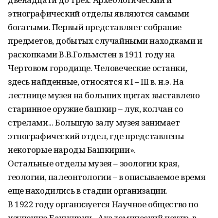
этнографический отделы являются самыми
богатыми. Первый представляет собрание
предметов, добытых случайными находками и
раскопками В.В.Гольмстен в 1911 году на
Чертовом городище. Человеческие останки,
здесь найденные, относятся к I – III в. н.э. На
лестнице музея на больших щитах выставлено
старинное оружие башкир – лук, колчан со
стрелами... Большую залу музея занимает
этнографический отдел, где представлены
некоторые народы Башкирии».
Остальные отделы музея – зоологии края,
геологии, палеонтологии – в описываемое время
еще находились в стадии организации.
В 1922 году организуется Научное общество по
изучению Башкирии –Академический центр, в