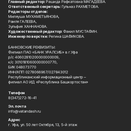
Главный редактор:
Рашида Рафкатовна МАГАДЕЕВА.
Ответственный секретарь:
Гульназ РАХМЕТОВА.
Редакторы отделов:
Миляуша МУХАМЕТЬЯНОВА,
Раиля ГАЛЕЕВА,
Зульфия ХАННАНОВА.
Художественный редактор:
Факил МУСТАФИН.
Инженер по верстке:
Регина ШАФИКОВА.
БАНКОВСКИЕ РЕКВИЗИТЫ:
Филиал ПАО «БАНК УРАЛСИБ» в г.Уфа
р/с 40602810200000000009,
к/с 30101810600000000770,
БИК 048073770
ИНН/КПП 0278066967/027843012
Республиканский информационный центр –
филиал АО ИД «Республика Башкортостан»
Телефон
8(347)272-16-41
Эл. почта
info@vatandash.ru
Адрес
г. Уфа, ул. 50 лет Октября, 13, 5-й этаж