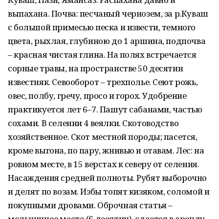
выпахана. Почва: песчаный чернозем, за р.Куваш
с большой примесью песка и извести, темного
цвета, рыхлая, глубиною до 1 аршина, подпочва
– красная чистая глина. На полях встречается
сорные травы, на пространстве 50 десятин
известняк. Севооборот – трехполье. Сеют рожь,
овес, полбу, гречу, просо и горох. Удобрение
практикуется лет 6–7. Пашут сабанами, частью
сохами. В селении 4 веялки. Скотоводство
хозяйственное. Скот местной породы; пасется,
кроме выгона, по пару, жнивью и отавам. Лес: на
ровном месте, в 15 верстах к северу от селения.
Насаждения средней полноты. Рубят выборочно
и делят по возам. Избы топят кизяком, соломой и
покупными дровами. Оброчная статья –
мельничное место (6 десятин), сдается в аренду