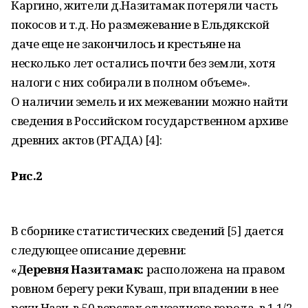
Каргино, жители д.Назитамак потеряли часть
покосов и т.д. Но размежевание в Ельдякской
даче еще не закончилось и крестьяне на
несколько лет остались почти без земли, хотя
налоги с них собирали в полном объеме».
О наличии земель и их межевании можно найти
сведения в Российском государственном архиве
древних актов (РГАДА) [4]:
Рис.2
В сборнике статистических сведений [5] дается
следующее описание деревни:
«
Деревня Назитамак:
расположена на правом
ровном берегу реки Куваш, при впадении в нее
реки Нази, в 50 верстах от уездного города, в 1 1/2