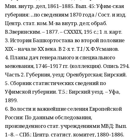
Мин. внутр. дел, 1861–1885. Вып. 45: Уфим-ская
губерния: ...по сведениям 1870 года / Сост. и изд.
Центр. стат. ком. М-ва внутр. дел; обраб.
В.Зверинским. – 1877. – CXXXIX, 195 с.; 1 л. карт.
3. История Башкортостана во второй половине
XIX – начале XX века. В 2-х т. Т.I / Х.Ф.Усманов.
4. Планы дач генерального и специ­ального
межевания, 1746–1917 гг. (коллекция). Опись 294.
Часть 2. Гу­берния, уезд: Оренбургская; Бирский.
5. Сборник статистических сведений по
Уфимской губернии. Т.5.: Бирский уезд. – Уфа,
1899.
6. Волости и важнейшие селения Европейской
России: По данным обследования,
произведенного стат. учреждениями МВД: Вып.
1–8. – СПб.: Центр. статист. комитет, 1880–1886.