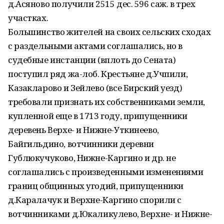
д.Асяново получили 2515 дес. 596 саж. в трех
участках.
Большинство жителей на своих сельских сходах
с раздельными актами соглашались, но в
судебные инстанции (вплоть до Сената)
поступил ряд жа-лоб. Крестьяне д.Учпили,
Казакларово и Зейлево (все Бирский уезд)
требовали признать их собственниками земли,
купленной еще в 1713 году, припущенники
деревень Верхе- и Нижне-Уткинеево,
Байгильдино, вотчинники деревни
Гублюкучуково, Нижне-Каргино и др. не
соглашались с произведенными изменениями
границ общинных угодий, припущенники
д.Каралачук и Верхне-Каргино спорили с
вотчинниками д.Юкаликулево, Верхне- и Нижне-