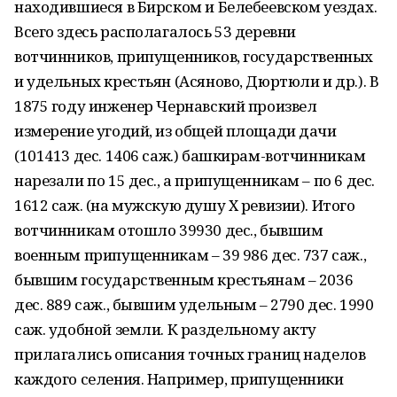
находившиеся в Бирском и Белебеевском уездах.
Всего здесь располагалось 53 деревни
вотчинников, припущенников, государственных
и удельных крестьян (Асяново, Дюртюли и др.). В
1875 году инженер Чернавский произвел
измерение угодий, из общей площади дачи
(101413 дес. 1406 саж.) башкирам-вотчинникам
нарезали по 15 дес., а припущенникам – по 6 дес.
1612 саж. (на мужскую душу Х ревизии). Итого
вотчинникам отошло 39930 дес., бывшим
военным припущенникам – 39 986 дес. 737 саж.,
бывшим государственным крестьянам – 2036
дес. 889 саж., бывшим удельным – 2790 дес. 1990
саж. удобной земли. К раздельному акту
прилагались описания точных границ наделов
каждого селения. Например, припущенники