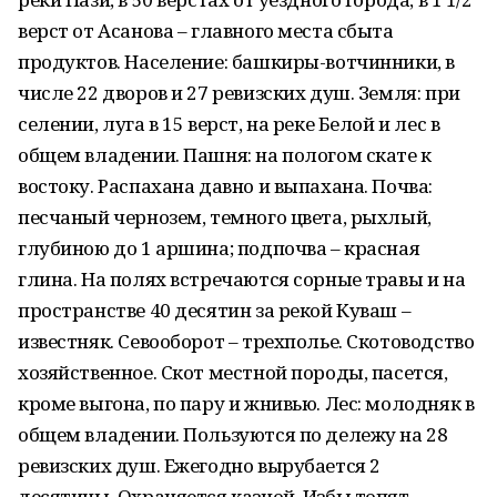
верст от Асанова – главного места сбыта
продуктов. Население: башкиры-вотчинники, в
числе 22 дворов и 27 ревизских душ. Земля: при
селении, луга в 15 верст, на реке Белой и лес в
общем владении. Пашня: на пологом скате к
востоку. Распахана давно и выпахана. Почва:
песчаный чернозем, темного цвета, рыхлый,
глубиною до 1 аршина; подпочва – красная
глина. На полях встречаются сорные травы и на
пространстве 40 десятин за рекой Куваш –
известняк. Севооборот – трехполье. Скотоводство
хозяйственное. Скот местной породы, пасется,
кроме выгона, по пару и жнивью. Лес: молодняк в
общем владении. Пользуются по дележу на 28
ревизских душ. Ежегодно вырубается 2
десятины. Охраняется казной. Избы топят