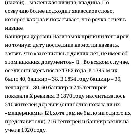
(нажой) – маленькая низина, впадина. По
созвучию более подходит хакасское слово,
которое как раз и показывает, что речка течет в
низине.
Башкиры деревни Назитамак приняли тептярей,
но точную дату последние не могли назвать,
заявив, что «заселились с давних лет, не имея об
этом никаких документов» [1]. Во всяком случае,
осели они здесь после 1762 года. В 1795-м их
было 40, башкир – 38. В 1834 году башкир – 39,
тептярей – 80. 60 башкир и 245 тептярей
показала X ревизия. В 1870 году насчитывалось
310 жителей деревни (ошибочно показали их
«мещеряками» [2], хотя там не было ни одного их
представителя). 716 тептярей и башкир взяли на
учет в 1920 году.