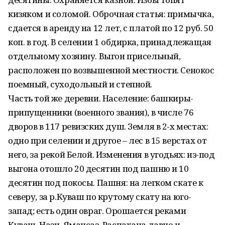
кизяком и соломой. Оброчная статья: примычка,
сдается в аренду на 12 лет, с платой по 12 руб. 50
коп. в год. В селении 1 обдирка, принадлежащая
отдельному хозяину. Выгон присельный,
расположен по возвышенной местности. Сенокос
поемный, суходольный и степной.
Часть той же деревни. Население: башкиры-
припущенники (военного звания), в числе 76
дворов в 117 ревизских душ. Земля в 2-х местах:
одно при селении и другое – лес в 15 верстах от
него, за рекой Белой. Изменения в угодьях: из-под
выгона отошло 20 десятин под пашню и 10
десятин под покосы. Пашня: на легком скате к
северу, за р.Куваш по крутому скату на юго-
запад; есть один овраг. Орошается реками
Куваш, Нази, Ямансаз. Распахана давно и