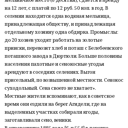
на 12 лет, с платой по 12 руб. 50 коп. в год. В
селении находится одна водяная мельница,
принадлежащая обществу, и принадлежащая
отдельному хозяину одна обдирка. Промыслы:
до 20 хозяев уходят работать на золотые
прииски, перевозят хлеб и поташ с Белебеевского
поташного завода в Дюртюли. Больше половины
населения пахотные и сенокосные угодья
арендуют в соседних селениях. Выгон
присельный, по возвышенной местности. Сенокос
суходольный. Сена своего не хватает».
Местные жители вспоминают, как в советское
время они ездили на берег Агидели, где на
выделенных участках собирали ягоды,
заготавливали сено, веники.
В справочнике 1885 года [6, п.554] в деревне