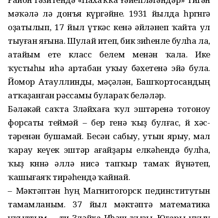
мәҡәлә лә донъя күргәйне. 1931 йылда һөргөнгә
оҙатылып, 17 йыл үткәс кенә әйләнеп ҡайта ул
тыуған яғына. Шулай итеп, бик зиһенле булһа ла,
атайым ете класс белем менән ҡала. Ике
ҡустыһы иһә артабан уҡыу бәхетенә эйә була.
Йомор Атауллинды, мәҫәлән, Башҡортосандың
атҡаҙанған рәссамы булараҡ беләләр.
Бәләкәй саҡта Зөләйхаға ҡул эштәренә тотоноу
форсаты тей­мәй – бер генә ҡыҙ булғас, өй хәс­
тәренән бушамай. Бесән сабыу, утын ярыу, мал
ҡарау кеүек эштәр ағайҙары елкәһендә булһа,
ҡыҙ көнөнә әллә нисә тапҡыр тамаҡ йүнәтеп,
ҡашығаяҡ тирәһендә ҡайнай.
– Мәктәптән һуң Магнитогорск пединститутын
тамамланым. 37 йыл мәктәптә математика
уҡыттым, – ти Зөләйха Иһәш ҡыҙы. Юғары уҡыу