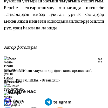
күмелеп ултырған йәсмин ҡыуағына оҡшаттым.
Береһе селтәр-ҡашмау эшләгәндә икенсеһе
тәңкәләрҙән көмбәҙ сүкегән, уртаҡ хәстәрҙәр
менән янып йәшәгән ошондай ғаиләләрҙә милли
рух, үҙаң һаҡлана ла инде.
Автор фотолары.
Әсмә менән Иһәш Атауллиндар (фото ғаилә архивынан).
Автор:
Рәйлә ҒӘЛИЕВА, «Ватандаш»
Читайте нас