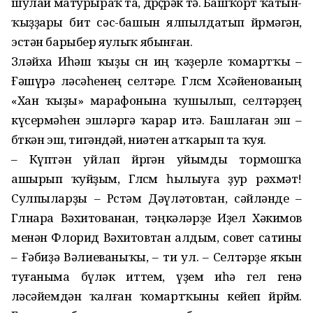
шулай матурыраҡ та, дөрөҫөрәк тә. Башҡорт ҡатын-
ҡыҙҙары бит сәс-башын ялпылдатып йөрөмәгән,
эстән барыбер яулыҡ ябынған.
Зөләйха Иһәш ҡыҙы өсөн иң ҡәҙерле ҡомартҡы –
Ғәшүрә өләсәһенең селтәре. Гөлсөм Хөсә­йенованың
«Хан ҡыҙы» марафонына ҡушылып, селтәрҙең
күсермәһен эшләргә ҡарар итә. Башлаған эш –
бөткән эш, тигәндәй, ниәтен атҡарып та ҡуя.
– Күптән уйлап йөрөгән уйым­ды тормошҡа
ашырып ҡуйҙым, Гөлсөм һылыуға ҙур рәхмәт!
Сулпыларҙы – Рөстәм Дәүләтовтан, сәйләнде –
Гөлнара Вәхитованан, тәңкәләрҙе Иҙел Хәкимов
менән Флорид Вәхитовтан алдым, совет сатины
– Ғәбиҙә Вәлиеваныҡы, – ти ул. – Селтәрҙе яҡын
туғаныма бүләк иттем, үҙем иһә гел генә
өләсәйемдән ҡалған ҡомартҡыны кейеп йөрөйөм.