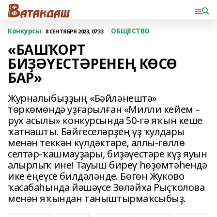
Конкурсы
ОБЩЕСТВО
8 СЕНТЯБРЯ 2023, 07:33
«БАШҠОРТ
БИҘӘҮЕСТӘРЕНЕҢ КӨСӨ
БАР»
Журналыбыҙҙың «Бәйләнеш­тә»
төркөмөндә уҙғарылған «Милли кейем –
рух асылы» конкурсында 50-гә яҡын кеше
ҡатнашты. Бәйгеселәрҙең үҙ ҡулдары
менән теккән күлдәктәре, аллы-гөллө
селтәр-ҡашмауҙары, биҙәүестәре күҙ яуын
алырлыҡ ине! Та­уыш биреү һөҙөмтәһендә
ике еңеүсе билдәләнде. Бөгөн Жуково
ҡасабаһында йәшәүсе Зөләйха Рыҫҡолова
менән яҡындан та­ныштырмаҡсыбыҙ.