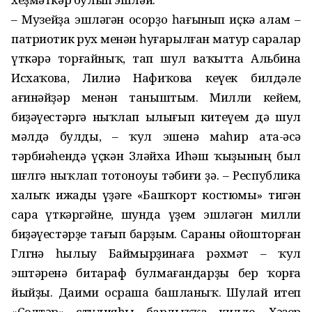
– Музейҙа эшләгән осорҙо һағынып иҫкә алам –
патриотик рух менән һуғарылған матур саралар
үткәрә торғайныҡ, тап шул ваҡытта Альбина
Исхаҡова, Лилиә Нафиҡова кеүек билдәле
ағинәйҙәр менән таныштым. Милли ке­йем,
биҙәүестәргә ныҡлап ылығып китеүем дә шул
мәлдә булды, – ҡул эшенә маһир ата-әсә
тәрбиәһендә үҫкән Зөләйха Иһәш ҡыҙының был
шөғөлгә ныҡлап тотоноуы тәбиғи ҙә. – Республика
халыҡ ижады үҙәге «Башҡорт костюмы» тигән
сара үткәргәйне, шунда үҙем эшләгән милли
биҙәүестәрҙе тағып барҙым. Сараны ойошторған
Гөлгөнә һылыу Баймырҙинаға рәхмәт – ҡул
эштәренә битараф булмағандарҙы бер ҡорға
йыйҙы. Даими осраша башланыҡ. Шулай итеп
«Селтәр» студияһы барлыҡҡа килде. Хәҙер