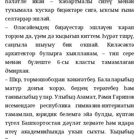
һәләтле икән – ҡабартмалы сигеү менән
туҡымала ҡусҡар биҙәктәре сигә, ыҡсым ғына
селтәрҙәр эшләй.
– Өләсәйемдең биҙәүестәр эшләүен ҡарап
торҙом да, үҙем дә ҡыҙығып киттем. Һүрәт төшөрөү,
саңғыла шыуыу бик оҡшай. Киләсәктә
архитектор булырға хыялланам, – тип сере
менән бүлеште 6-сы класты тамамлаған
Әмирхан.
– Шөкөр, тормошобоҙҙан ҡәнәғәтбеҙ. Балаларыбыҙ
матур донъя ҡорҙо, беҙҙең терәгебеҙ һәм
таянысыбыҙ улар. Улыбыҙ Азамат, Рәми Ғарипов
исемендәге респуб­лика гимназия-интернатын
тамамлап, юридик белемгә эйә булды, күптән
түгел Башҡортостан дәүләт хеҙмәте һәм идара
итеү академияһында уҡып сыҡты. Ҡыҙыбыҙ