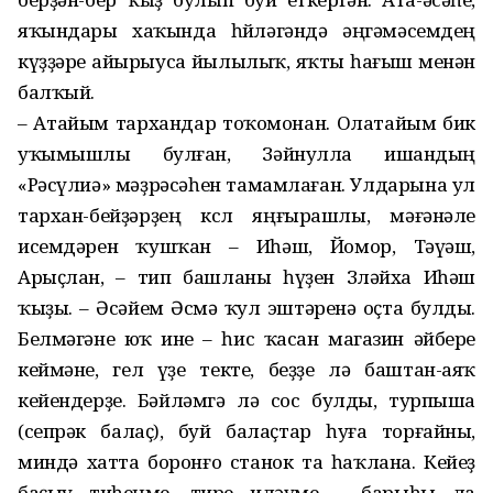
яҡындары хаҡында һөйләгәндә әңгәмәсемдең
күҙҙәре айырыуса йылылыҡ, яҡты һағыш менән
балҡый.
– Атайым тархандар тоҡомонан. Олатайым бик
уҡымышлы булған, Зәйнулла ишандың
«Рәсүлиә» мәҙрәсәһен тамамлаған. Улдарына ул
тархан-бейҙәрҙең көслө яңғырашлы, мәғәнәле
исемдәрен ҡушҡан – Иһәш, Йомор, Тәүәш,
Арыҫлан, – тип башланы һүҙен Зөләйха Иһәш
ҡыҙы. – Әсәйем Әсмә ҡул эштәренә оҫта булды.
Белмәгәне юҡ ине – һис ҡасан магазин әйбере
кеймәне, гел үҙе текте, беҙҙе лә баштан-аяҡ
кейендерҙе. Бәйләмгә лә сос булды, турпыша
(сепрәк балаҫ), буй балаҫтар һуға торғайны,
миндә хатта боронғо станок та һаҡлана. Кейеҙ
баҫыу тиһеңме, тире иләүме – барыһы ла