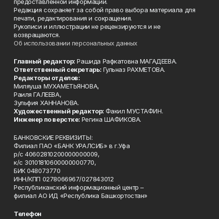
предоставленной информации.
Редакция сохраняет за собой право выбора материала для
печати, редактирования и сокращения.
Рукописи и иллюстрации не рецензируются и не
возвращаются.
Об использовании персональных данных
Главный редактор:
Рашида Рафкатовна МАГАДЕЕВА.
Ответственный секретарь:
Гульназ РАХМЕТОВА.
Редакторы отделов:
Миляуша МУХАМЕТЬЯНОВА,
Раиля ГАЛЕЕВА,
Зульфия ХАННАНОВА.
Художественный редактор:
Факил МУСТАФИН.
Инженер по верстке:
Регина ШАФИКОВА.
БАНКОВСКИЕ РЕКВИЗИТЫ:
Филиал ПАО «БАНК УРАЛСИБ» в г.Уфа
р/с 40602810200000000009,
к/с 30101810600000000770,
БИК 048073770
ИНН/КПП 0278066967/027843012
Республиканский информационный центр –
филиал АО ИД «Республика Башкортостан»
Телефон