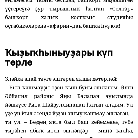
үҫтереүгә ҙур тырышлыҡ һалған «Селтәр»
башҡорт халыҡ кос­тюмы студияһы
оҫтабикәләренә «афарин»дан башҡа һүҙ юҡ!
Ҡыҙыҡһыныуҙары күп
төрлө
Зөләйха апай тәүге эштәрен яҡшы хәтерләй:
– Был ҡашмауҙы оҙон ҡыш буйы эшләнем. Өлгөнө
Әбйәлил районы Яңы Балапан ауылында
йәшәүсе Рита Шәйҙуллинанан һатып алдым. Ул
үҙе ун йыл эсендә йөҙҙән ашыу ҡашмау эшләгән, –
ти ул. – Беҙҙең яҡта был баш кейеменең түбә
тирәһен ябыҡ итеп эшләйҙәр – миңә ҡалһа,