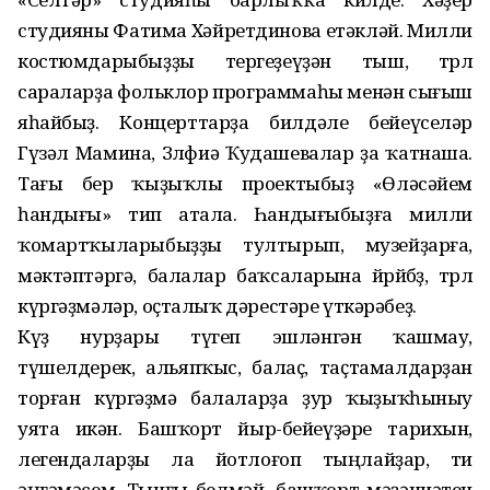
студияны Фатима Хәйретдинова етәкләй. Милли
костюмдарыбыҙҙы тергеҙеүҙән тыш, төрлө
сараларҙа фольклор программаһы менән сығыш
яһайбыҙ. Концерттарҙа билдәле бейеүселәр
Гүзәл Мамина, Зөлфиә Ҡудашевалар ҙа ҡатнаша.
Тағы бер ҡыҙыҡлы проектыбыҙ «Өләсәйем
һандығы» тип атала. Һандығыбыҙға милли
ҡомартҡыларыбыҙҙы тултырып, музейҙарға,
мәктәптәргә, балалар баҡсаларына йөрөйбөҙ, төрлө
күргәҙмәләр, оҫталыҡ дәрестәре үткәрәбеҙ.
Күҙ нурҙары түгеп эшләнгән ҡашмау,
түшелдерек, альяпҡыс, балаҫ, таҫтамалдарҙан
торған күргәҙмә балаларҙа ҙур ҡыҙыҡһыныу
уята икән. Башҡорт йыр-бейеүҙәре тарихын,
легендаларҙы ла йотлоғоп тыңлайҙар, ти
әңгәмәсем. Тынғы белмәй, башҡорт мәҙәниәтен