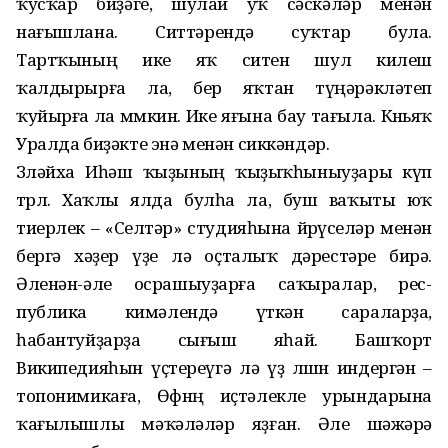
ҡусҡар биҙәге, шулай уҡ сәскәләр менән
нағышлана. Ситтәрендә суҡтар була.
Тартҡының ике яҡ ситен шул килеш
ҡалдырырға ла, бер яҡтан түңәрәкләтеп
ҡуйырға ла мөмкин. Ике яғына бау тағыла. Көньяҡ
Уралда биҙәкте энә менән сиккәндәр.
Зөләйха Иһәш ҡыҙының ҡы­ҙыҡһыныуҙары күп
төрлө. Хаҡ­лы ялда булһа ла, буш ваҡыты юҡ
тиерлек – «Селтәр» студияһына йөрөүселәр менән
бергә хәҙер үҙе лә оҫталыҡ дәрестәре бирә.
Әленән-әле осрашыуҙарға саҡыралар, рес­
публика кимәлендә үткән сара­ларҙа,
һабантуйҙарҙа сығыш яһай. Башҡорт
Википедияһын үҫте­реүгә лә үҙ өлөшөн индергән –
топонимикаға, Өфөнөң иҫтәлекле урындарына
ҡағылышлы мәҡә­ләләр яҙған. Әле шәжәрә