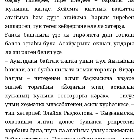
ҡулынан килде. Кейемгә ҡытлыҡ ваҡытта
атайыма һәм дүрт ағайыма, һарыҡ тиреһен
эшкәртеп, тун тегеп кейҙергәне әле лә хәтерҙә.
Ғаилә башлығы үҙе лә тирә-яҡта дан тотҡан
балта оҫтаһы була. Атайҙарына оҡшап, улдары
ла эш рәтен белеп үҫә.
– Ауылдағы байтаҡ ҡапҡа уның ҡул йылыһын
һаҡлай, әле булһа шыҡ та итмәй торалар. Өйҙәр
һалды – нигеҙенән алып баҫҡы­сына ҡәҙәре
эшләй торғайны. «Йоҙағын элеп, асҡысын
хужаның ҡулына тотторорға кәрәк», – тиеүе
уның хеҙмәткә мөнәсәбәтенең асыҡ күрһәткесе, –
тип хәтерләй Зөләйха Рыҫҡолова. – Ҡыҙғанысҡа,
олатайым ялған донос буйынса репрессия
ҡорбаны була, шуға ла атайыма уҡыу эләкмәгән.
Район гәзитендә «Нахаҡҡа ғәйепләгәндәр» тигән