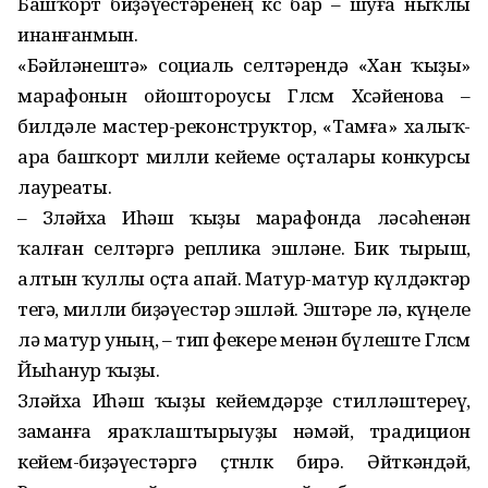
Башҡорт биҙәүестәренең көсө бар – шуға ныҡлы
инанғанмын.
«Бәйләнештә» социаль сел­тәрендә «Хан ҡыҙы»
марафонын ойоштороусы Гөлсөм Хөсәйенова –
билдәле мастер-реконструктор, «Тамға» халыҡ-
ара башҡорт милли кейеме оҫталары конкурсы
лау­реаты.
– Зөләйха Иһәш ҡыҙы марафонда өләсәһенән
ҡалған селтәргә реплика эшләне. Бик тырыш,
алтын ҡуллы оҫта апай. Матур-матур күлдәктәр
тегә, милли биҙәүестәр эшләй. Эштәре лә, күңеле
лә матур уның, – тип фекере менән бүлеште Гөлсөм
Йыһанур ҡыҙы.
Зөләйха Иһәш ҡыҙы кейем­дәрҙе стилләштереү,
заманға яраҡ­лаштырыуҙы өнәмәй, традицион
кейем-биҙәүестәргә өҫтөнлөк бирә. Әйткәндәй,