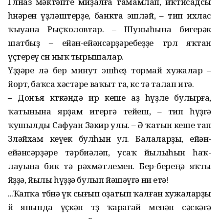
Гөлназ мәктәпте миҙалға тамамлап, иҡтисадсы
һөнәрен үҙләштерҙе, банкта эшләй, – тип ихлас
ҡыуана Рыҫҡоловтар. – Шуныһына бигерәк
шатбыҙ – ейән-ейәнсәрҙәребеҙҙе төрлө яҡтан
үҫтереү өсөн ныҡ тырышалар.
Үҙҙәре лә бер минут эшһеҙ тормай хужалар –
йорт, баҡса хәстәре ваҡыт та, көс тә талап итә.
– Донъя көткәндә ир кеше аҙ һүҙле булырға,
ҡатынына ярҙам итергә тейеш, – тип һүҙгә
ҡушылды Сафуан Зәкир улы. – Ә ҡатын кеше тап
Зөләйхам кеүек булһын ул. Балаларҙы, ейән-
ейәнсәрҙәре тәрбиәләп, усаҡ йылыһын һаҡ­
лауына бик тә рәхмәтлемен. Бер-береңә яҡты
йөҙҙә, йылы һүҙҙә булып йәшәүгә ни етә!
...Ҡапҡа төбөнә үк сығып оҙатып ҡалған хужаларҙы
өй янында үҫкән төҙ ҡарағай менән сәскәгә