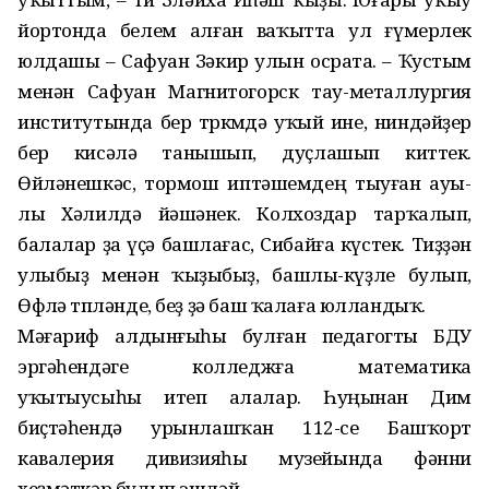
йортонда белем алған ваҡытта ул ғүмерлек
юлдашы – Сафуан Зәкир улын осрата. – Ҡустым
менән Сафуан Магнитогорск тау-металлургия
институтында бер төркөмдә уҡый ине, ниндәйҙер
бер кисәлә танышып, дуҫлашып киттек.
Өйләнешкәс, тормош иптәшемдең тыуған ауы­
лы Хәлилдә йәшәнек. Колхоздар тарҡалып,
балалар ҙа үҫә башлағас, Сибайға күстек. Тиҙҙән
улыбыҙ менән ҡыҙыбыҙ, башлы-күҙле булып,
Өфөлә төпләнде, беҙ ҙә баш ҡалаға юлландыҡ.
Мәғариф алдынғыһы булған педагогты БДУ
эргәһендәге колледжға математика
уҡытыусыһы итеп алалар. Һуңынан Дим
биҫтәһендә урынлашҡан 112-се Башҡорт
кавалерия дивизияһы музейында фәнни
хеҙмәткәр булып эшләй.