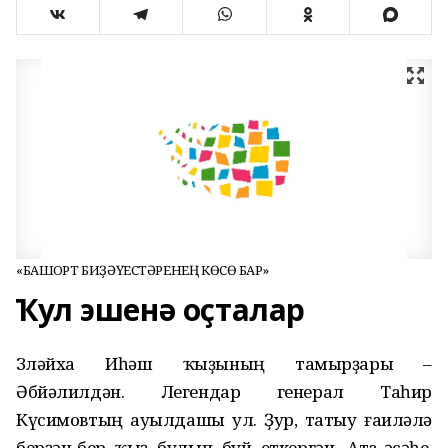
«БАШҠОРТ БИҘӘҮЕСТӘРЕНЕҢ КӨСӨ БАР»
Ҡул эшенә оҫталар
Зөләйха Иһәш ҡыҙының та­мырҙары –
Әбйәлилдән. Легендар генерал Таһир
Күсимовтың ауылдашы ул. Ҙур, татыу ғаиләлә
берҙән-бер ҡыҙ булып буй еткергән. Ата-әсәһе,