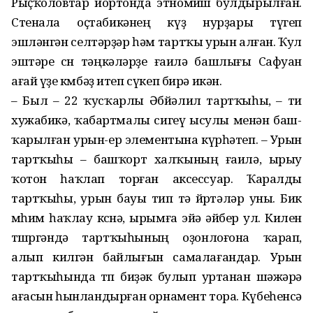
Рыҫҡоловтар йортонда этномөйөш булдырылған.
Стенала оҫтабикәнең күҙ нурҙары түгеп
эшләнгән селтәрҙәр һәм тартҡы урын алған. Ҡул
эштәре өсөн тәңкәләрҙе ғаилә башлығы Саф­уан
ағай үҙе көмбәҙ итеп сүкеп бирә икән.
– Был – 22 ҡусҡарлы Әбйәлил тартҡыһы, – ти
хужабикә, ҡа­бартмалы сигеү ысулы менән баш­
ҡарылған урын-ер элементына күрһәтеп. – Урын
тартҡыһы – башҡорт халҡының ғаилә, ырыу
ҡотон һаҡлап торған аксессуар. Ҡаралды
тартҡыһы, урын бауы тип тә йөрөтәләр уны. Бик
мөһим һаҡлау көсөнә, ырымға эйә әйбер ул. Килен
төшөргәндә тартҡыһының оҙонлоғона ҡарап,
алып килгән байлығын самалағандар. Урын
тартҡыһында төп биҙәк булып уртанан шәжәрә
ағасын һынландырған орнамент тора. Күбеһенсә