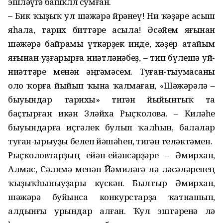
эшләүгә башкөллө сумған.
– Бик ҡыҙыҡ ул шәжәрә өй­рәнеү! Ни ҡәҙәре асыш
яһала, тарих биттәре асыла! Әсәйем яғынан
шәжәрә байрамы үткәрҙек инде, хәҙер атайым
яғынан уҙғарырға ниәтләнәбеҙ, – тип бүлешә уй-
ниәттәре менән әңгәмәсем. Туған-тыумасаны
оло ҡорға йыйып ҡына ҡалмаған, «Шәжәрәлә –
бы­уындар тарихы» тигән йыйынтыҡ та
баҫтырған икән Зөләйха Рыҫҡолова. – Киләһе
быуындарға иҫтәлек булып ҡалһын, балалар
туған-ырыуҙы белеп йәшәһен, тигән теләктәмен.
Рыҫҡоловтарҙың ейән-ейән­сәрҙәре – Әмирхан,
Алмас, Сәлимә менән Йәмиләгә лә өләсәләренең
ҡыҙыҡһыныуҙары күскән. Былтыр Әмирхан,
шәжәрә буйынса конкурстарҙа ҡатнашып,
алдынғы урындар алған. Ҡул эштәренә лә