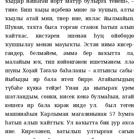
ҡыҙҙар йәшәгән йорт матур булырға тейеш», –
тине. Биш ҡыҙы иҫәбенә мине лә ҡушып, алты
ҡыҙлы атай мин, тиер ине, ихлас йылмайып.
Шунан, таҡта быса торған станок һатып алып
ҡайтҡас, кистәрен эшенән һуң өйөбөҙҙө
ҡупшылау менән мауыҡты. Эстән нимә кисер­
гәндер, белмәйем, әммә бер ваҡытта ла,
малайым юҡ, тип көйөнгәнен ишетмәнем. Әллә
шуны Хоҙай Тә­ғәлә баһаланы – алтынсы сабы­
йыбыҙҙы ир бала итеп бирҙе. Атайығыҙҙың
түбәһе күккә тейҙе! Унан да нығыраҡ үҙем
шатландым, сөнки, нисек кенә булмаһын, атай
кешегә ир бала кәрәк инде ул. Ә был теген
машинаһын Ҡарлыман магазинынан 57 һумға
һатып алып ҡайттыҡ. Ул ваҡытта бик ҙур аҡса
ине. Киреләнеп, ватылып ултырған сағын