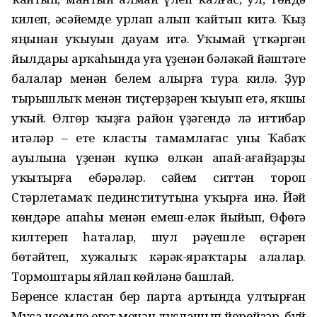
килеп, әсәйемде урлап алып ҡайтып китә. Ҡыҙ
яңынан уҡыуын дауам итә. Уҡымай үткәргән
йылдары арҡа­һында уға үҙенән бәләкәй йәштәге
балалар менән белем алырға ту­ра килә. Ҙур
тырышлыҡ менән тиҫтерҙәрен ҡыуып етә, яҡшы
уҡый. Өлгөр ҡыҙға район үҙәгендә лә иғтибар
итәләр – ете класты тамамлағас уны Ҡабаҡ
ауылына үҙенән күпкә өлкән апай-ағайҙарҙы
уҡытырға ебәрәләр. Әсәйем ситтән тороп
Стәрлетамаҡ пединститутына уҡырға инә. Йәй
көндәре апаһы менән емеш-еләк йыйып, Өфөгә
килтереп һаталар, шул рәүешле өҫтәрен
бөтәйтеп, хужалыҡ кәрәк-яраҡтары алалар.
Тормоштары яйлап көйләнә башлай.
Беренсе кластан бер парта артында ултырған
Муса исемле егет менән дуҫлашып йөрөйҙәр, буй