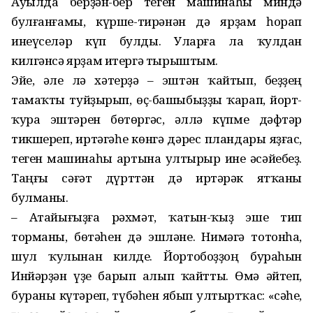
Ауылда берҙән-бер теген машинаһы миндә
булғанғамы, күрше-тирәнән дә ярҙам һорап
инеүселәр күп булды. Уларға ла ҡулдан
килгәнсә ярҙам итергә тырыштым.
Эйе, әле лә хәтерҙә – эштән ҡайтып, беҙҙең
тамаҡты туйҙырып, өҫ-башыбыҙҙы ҡарап, йорт-
ҡура эштәрен бөтөргәс, әллә күпме дәф­тәр
тикшереп, иртәгәһе көнгә дәрес пландары яҙғас,
теген машинаһы артына ултырыр ине әсәйебеҙ.
Таңғы сәғәт дүрттән дә иртәрәк ятҡаны
булманы.
– Атайығыҙға рәхмәт, ҡатын-ҡыҙ эше тип
торманы, бөтәһен дә эшләне. Нимәгә тотонһа,
шул ҡулынан килде. Йортобоҙҙоң бу­раһын
Инйәрҙән үҙе барып алып ҡайтты. Өмә әйтеп,
бураны күтә­реп, түбәһен ябып ултыртҡас: «Әсәһе,