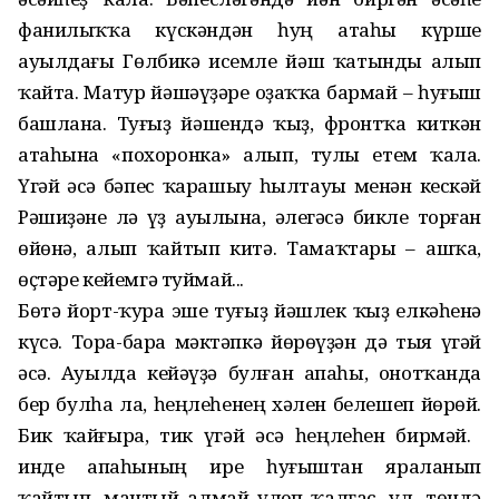
фанилыҡҡа күскәндән һуң атаһы күрше
ауылдағы Гөлбикә исемле йәш ҡатынды алып
ҡайта. Матур йәшәүҙәре оҙаҡҡа бармай – һуғыш
башлана. Туғыҙ йәшендә ҡыҙ, фронтҡа киткән
атаһына «похоронка» алып, тулы етем ҡала.
Үгәй әсә бәпес ҡарашыу һылтауы менән кескәй
Рәшиҙәне лә үҙ ауылына, әлегәсә бикле торған
өйөнә, алып ҡайтып китә. Тамаҡтары – ашҡа,
өҫтәре кейемгә туймай...
Бөтә йорт-ҡура эше туғыҙ йәш­лек ҡыҙ елкәһенә
күсә. Тора-бара мәктәпкә йөрөүҙән дә тыя үгәй
әсә. Ауылда кейәүҙә булған апаһы, онотҡанда
бер булһа ла, һеңлеһенең хәлен белешеп йөрөй.
Бик ҡайғыра, тик үгәй әсә һеңлеһен бирмәй. Ә
инде апаһының ире һуғыштан яраланып
ҡайтып, мантый алмай үлеп ҡалғас, ул, төндә