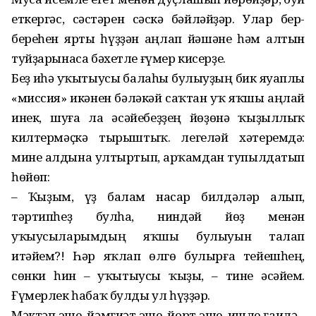
еткергәс, сәстәрен сәскә бәйләйҙәр. Улар бер-
береһен ярты һүҙҙән аңлап йәшәне һәм алтын
туйҙарынаса бәхетле ғүмер кисерҙе.
Беҙ иһә уҡытыусы балаһы бу­лыуҙың бик яуаплы
«миссия» икәнен бәләкәй саҡтан уҡ яҡшы аңлай
инек, шуға ла әсәйебеҙҙең йөҙөнә ҡыҙыллыҡ
килтермәҫкә тырыштыҡ. Әлегеләй хәтеремдә:
мине алдына ултыртып, арҡамдан тупылдатып
һөйөп:
– Ҡыҙым, үҙ балам насар бил­дәләр алып,
тәртипһеҙ булһа, ниндәй йөҙ менән
уҡыусыларымдың яҡшы булыуын талап
итәйем?! Һәр яҡлап өлгө булырға тейешһең,
сөнки һин – уҡытыусы ҡыҙы, – тине әсәйем.
Ғүмерлек һабаҡ булды ул һүҙҙәр.
Мәктәп эше, йәмғиәт эше, йорт эше, ишле ғаилә...