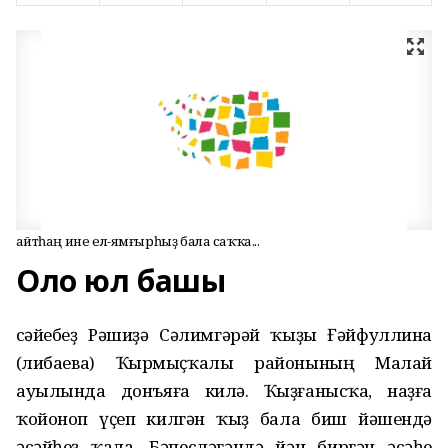
Ҡайтһаң ине ел-ямғырһыҙ бала саҡҡа...
Оло юл башы
Әсәйебеҙ Рәшиҙә Сәлимгәрәй ҡыҙы Ғәйфуллина
(Әлибаева) Ҡырмыҫҡалы районының Малай
ауылында донъяға килә. Ҡыҙға­нысҡа, наҙға
ҡойоноп үҫеп килгән ҡыҙ бала биш йәшендә
әсәйһеҙ ҡала. Бәпесләгәндә йән биргән әсәһе