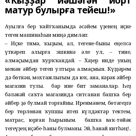
«Ҡыҙҙар йәшәгән йорт
матур булырға тейеш!»
Ауылға бер ҡайтҡанымда әсәйем үҙенең иҫке
теген машинаһын миңә димләп:
– Иҫке тимә, ҡыҙым, ал, тегене-быны еңелсә
үткәреп алырға эшкинә әле ул, – тине,
алмаҫымдан ҡурҡҡандай. – Хәҙер инде уның
менән әйбер тегеп ултыра алмаҫмын. Күҙҙәрем
дә бөткән, мохтажлығым да юҡ, ана, кәрәк әйбер
магазин тулы. Ә бар ине бит заманалар. Һеҙ
бәләкәй саҡта магазинда ситсанан башҡа бер
әйбер ҙә булмай торғайны. Иренмәнем, бөтәгеҙгә
бер төрлөнән ҡупшы итеп күлдәктәр тектем,
матрас, юрған һырыным. Ә башҡа ваҡ-төйәк
тегеүҙең иҫәбе-һаны булманы. Эй, һанай китһәң!..