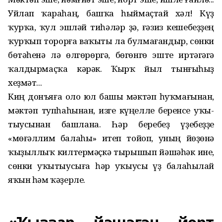
Уйлап ҡараһаң, башҡа һыймаҫтай хәл! Күҙ
ҡурҡа, ҡул эшләй тиһәләр ҙә, ғәзиз ке­шебеҙҙең
ҡурҡып торорға ваҡыты ла булмағандыр, сөнки
бөтәһенә лә өлгөрөргә, бөгөнгө эште иртәгәгә
ҡалдырмаҫҡа кәрәк. Ҡырҡ йыл тынғыһыҙ
хеҙмәт...
Киң донъяға оло юл башы мәк­тәп һуҡмағынан,
мәктәп тупһа­һынан, изге күңелле беренсе уҡы­
тыусынан башлана. Һәр беребеҙ үҙебеҙҙе
«мөғәллим балаһы» итеп тойоп, уның йөҙөнә
ҡыҙыллыҡ килтермәҫкә тырышып йәшәһәк ине,
сөнки уҡытыусыға һәр уҡыусы үҙ балаһылай
яҡын һәм ҡәҙерле.