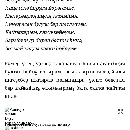
Һиңә генә бирҙем йөрәгемде,
Хистәремдең иң-иң татлыһын.
Һинең өсөн булды бар шатлығым,
Ҡайғыларым, янып-көйөүем.
Барыһын да биреп бөттөм һиңә,
Бөтмәй ҡалды ләкин һөйөүем.
Ғүмер үтеп, үҙебеҙ өлкәнәйгән һайын әсәйебеҙгә
булған һөйөү, ихтирам тағы ла арта, ғәзиз, йылы
нигеҙебеҙ нығыраҡ һағындыра. Әүәлге бәхетле,
бер ҡайғыһыҙ, ел-ямғырһыҙ бала саҡҡа ҡайтҡы
килә...
Рәшиҙә менән Муса Ғәйфуллиндар