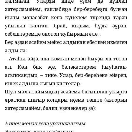
ҡалмаған. Уларҙы инде үҙем дә йүнләп
хәтерләмәйем, ғаиләбеҙҙә бер-беребеҙгә булған
йылы мөнәсәбәт кенә күңелем түрендә тәрән
уйылып ҡалған. Ярай, ҡыҙым, һүҙгә әүрәп,
себештәремде онотоп ҡуйырмын әле...
Бер аҙҙан әсәйем мейес алдынан ебеткән икмәген
алды ла:
– Атаһы, әйҙә, ана ҡомған менән һыуҙы ла тотоп
ал. Көн бик эҫе, бәләкәстәрем һыуһаған-
асыҡҡандыр, – тине. Улар, бер-береһенә эйәреп,
ишек алдына сығып киттеләр.
Шул мәл атайымдың әсәйемә бағышлап уҡырға
яратҡан шиғыр юлдары иҫемә төштө (авторын
хә­терләмәйем, бәлки, үҙенекелер ҙә):
Һинең менән генә уртаҡлаштым
Эс серемде, күңел сафлығын.