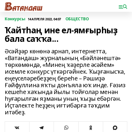
Конкурсы
ОБЩЕСТВО
14 АПРЕЛЯ 2022, 04:07
Ҡайтһаң ине ел-ямғырһыҙ
бала саҡҡа...
Әсәйҙәр көнөнә арнап, ин­тернетта,
«Ватандаш» журналының «Бәйләнештә»
төркөмөндә, «Минең ҡәҙерле әсәйем»
исемле конкурс үт­кәргәйнек. Ҡыҙғанысҡа,
еңеү­селәребеҙҙең береһе – Рәшиҙә
Ғәйфуллина яҡты донъяла юҡ инде. Ғәзиз
кешеһе хаҡында йылы тойғолар менән
һуғарылған яҙманы уның ҡыҙы ебәргән.
Иҫтәлекте һеҙҙең иғтибарға тәҡдим
итәбеҙ.