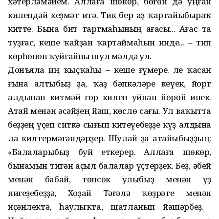
хәтерләмәйем. Аллаға шөкөр, бөгөн дә уңған
килендәй хеҙмәт итә. Тик бер аҙ ҡартайыбыраҡ
китте. Бына бит тартмаһының ағасы... Ағас та
туҙғас, кеше ҡайҙан ҡартаймаһын инде... – тип
көрһөнөп ҡуйғайны шул мәлдә ул.
Донъяла иң ҡыҫҡаһы – кеше ғүмере. Әле ҡасан
ғына алтыбыҙ ҙа, ҡаҙ бәпкәләре кеүек, йорт
алдынан китмәй гөр килеп уйнап йөрөй инек.
Атай менән әсәйҙең йәш, көслө сағы. Ул ваҡытта
беҙҙең үҫеп ситкә сығып китеүебеҙҙе күҙ алдына
ла килтермәгәндәрҙер. Шулай ҙа атайыбыҙҙың:
«Балаларыбыҙ буй еткерер. Аллаға шөкөр,
бынамын тигән аҫыл балалар үҫтерҙек. Беҙ, әбей
менән бабай, төпсөк улыбыҙ менән үҙ
нигеҙебеҙҙә, Хоҙай Тәғәлә ҡөҙрәте менән
иҫәнлектә, һаулыҡта, шатланып йәшәрбеҙ. Ә