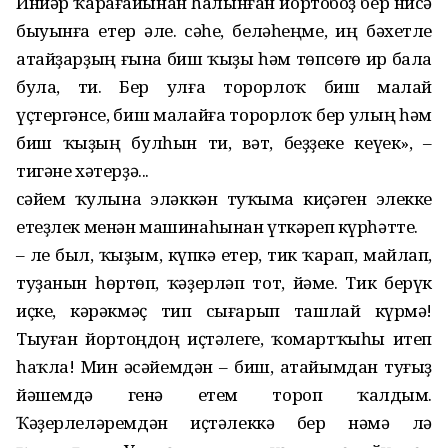
Инйәр ҡарағайынан һалынған йортобоҙ бер нисә
быуынға етер әле. Әсәһе, беләһеңме, иң бәхетле
атайҙарҙың ғына биш ҡыҙы һәм төпсөгө ир бала
була, ти. Бер улға торорлоҡ биш малай
үҫтергәнсе, биш малайға торорлоҡ бер улың һәм
биш ҡыҙың булһын ти, вәт, беҙҙеке кеүек», –
тигәне хәтерҙә...
Әсәйем ҡулына эләккән туҡыма киҫәген элекке
етеҙлек менән ма­шинаһынан үткәреп күрһәтте.
– Әле был, ҡыҙым, күпкә етер, тик ҡарап, майлап,
туҙанын һөртөп, ҡәҙерләп тот, йәме. Тик берүк
иҫке, кәрәкмәҫ тип сығарып ташлай күрмә!
Тыуған йортоңдоң иҫтәлеге, ҡомартҡыһы итеп
һаҡла! Мин әсәйемдән – биш, ата­йымдан туғыҙ
йәшемдә генә етем тороп ҡалдым.
Ҡәҙерлеләремдән иҫтәлеккә бер нәмә лә