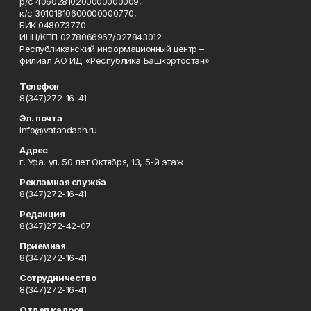
р/с 40602810200000000009,
к/с 30101810600000000770,
БИК 048073770
ИНН/КПП 0278066967/027843012
Республиканский информационный центр –
филиал АО ИД «Республика Башкортостан»
Телефон
8(347)272-16-41
Эл. почта
info@vatandash.ru
Адрес
г. Уфа, ул. 50 лет Октября, 13, 5-й этаж
Рекламная служба
8(347)272-16-41
Редакция
8(347)272-42-07
Приемная
8(347)272-16-41
Сотрудничество
8(347)272-16-41
Отдел кадров