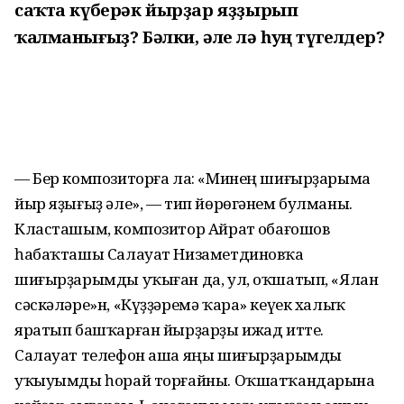
саҡта күберәк йырҙар яҙҙырып
ҡалманығыҙ? Бәлки, әле лә һуң түгелдер?
— Бер композиторға ла: «Минең шиғырҙарыма
йыр яҙығыҙ әле», — тип йөрөгәнем булманы.
Класташым, композитор Айрат Ҡобағошов
һабаҡташы Салауат Низаметдиновҡа
шиғырҙарымды уҡыған да, ул, оҡшатып, «Ялан
сәскәләре»н, «Күҙҙәремә ҡара» кеүек халыҡ
яратып башҡарған йырҙарҙы ижад итте.
Салауат телефон аша яңы шиғырҙарымды
уҡыуымды һорай торғайны. Оҡшатҡандарына