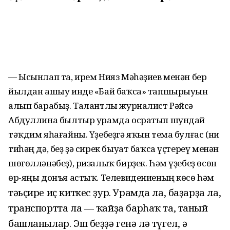
— Ысынлап та, ирем Нияз Мәһәҙиев менән бер
йылдан ашыу инде «Бай баҡса» тапшырыуын
алып барабыҙ. Талантлы журналист Рәйсә
Абдуллина былтыр урамда осратып шундай
тәҡдим яһағайны. Үҙебеҙгә яҡын тема булғас (ни
тиһәң дә, беҙ ҙә сирек быуат баҡса үҫтереү менән
шөғөлләнәбеҙ), ризалыҡ бирҙек. Һәм үҙебеҙ өсөн
өр-яңы донъя астыҡ. Телевидениеның көсө һәм
тәьҫире иҫ киткес ҙур. Урамда ла, баҙарҙа ла,
транспортта ла — ҡайҙа барһаҡ та, таный
башланылар. Эш беҙҙә генә лә түгел, ә