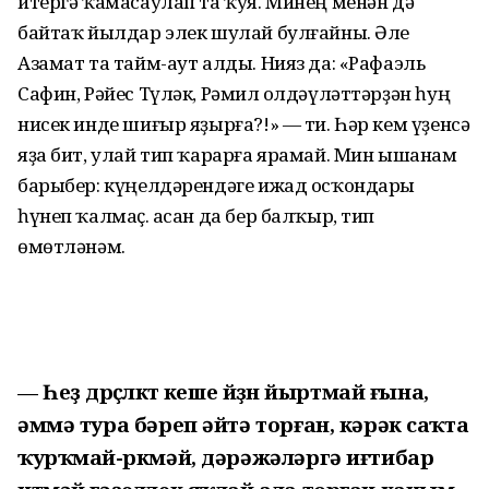
итергә ҡамасаулап та ҡуя. Минең менән дә
байтаҡ йылдар элек шулай булғайны. Әле
Азамат та тайм-аут алды. Нияз да: «Рафаэль
Сафин, Рәйес Түләк, Рәмил Ҡолдәүләттәрҙән һуң
нисек инде шиғыр яҙырға?!» — ти. Һәр кем үҙенсә
яҙа бит, улай тип ҡарарға ярамай. Мин ышанам
барыбер: күңелдәрендәге ижад осҡондары
һүнеп ҡалмаҫ. Ҡасан да бер балҡыр, тип
өмөтләнәм.
— Һеҙ дөрөҫлөктө кеше йөҙөн йыртмай ғына,
әммә тура бәреп әйтә торған, кәрәк саҡта
ҡурҡмай-өркмәй, дәрәжәләргә иғтибар