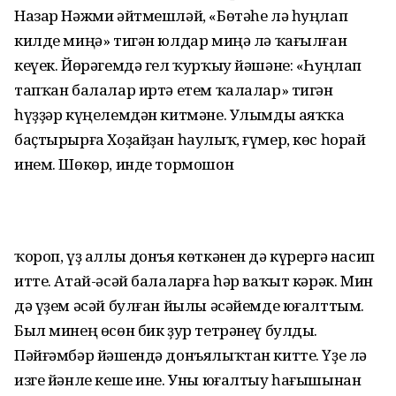
Назар Нәжми әйтмешләй, «Бөтәһе лә һуңлап
килде миңә» тигән юлдар миңә лә ҡағылған
кеүек. Йөрәгемдә гел ҡурҡыу йәшәне: «Һуңлап
тапҡан балалар иртә етем ҡалалар» тигән
һүҙҙәр күңелемдән китмәне. Улымды аяҡҡа
баҫтырырға Хоҙайҙан һаулыҡ, ғүмер, көс һорай
инем. Шөкөр, инде тормошон
ҡороп, үҙ аллы донъя көткәнен дә күрергә насип
итте. Атай-әсәй балаларға һәр ваҡыт кәрәк. Мин
дә үҙем әсәй булған йылы әсәйемде юғалттым.
Был минең өсөн бик ҙур тетрәнеү булды.
Пәйғәмбәр йәшендә донъялыҡтан китте. Үҙе лә
изге йәнле кеше ине. Уны юғалтыу һағышынан