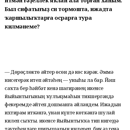
итмәй ғәҙеллек яҡлай ала торған ханым.
Был сифатығыҙ өсөн тормошта, ижадта
ҡаршылыҡтарға осрарға тура
килмәнеме?
— Дөрөҫлөктө әйтер өсөн дә көс кәрәк. Әммә
нисегерәк итеп әйтәһең — уныһы ла бар. Йәш
саҡта бер һәйбәт кенә шағирәнең икенсе
йыйынтығының ҡулъяҙмаһын тикшергәндә
фекеремде әйтеп дошманға әйләндем. Ижадын
ихтирам иткәнгә, унан күпте көткәнгә шулай
килеп сыҡты. икенсе йыйынтыҡҡа тип нигеҙҙә
тәүгеһендәге шиғырҙарын индереп, бик әҙ генә