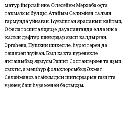
матур йырлай ине. Өләсәйем Мәрхәбә оҫта
таҡмаҡсы булды. Атайым Сәлимйән тальян
гармунда уйнаған. Һуғыштан яраланып ҡайтып,
Өфөлә госпиталдәрҙә дауаланғанда әллә нисә
ҡалын дәфтәр шиғырҙар яҙып ҡалдырған.
Эргәһенә, Пушкин шикелле, һүрәттәрен дә
төшөрөп ҡуйған. Был хаҡта күренекле
яҡташыбыҙ яҙыусы Рәшит Солтангәрәев та яҙып
сыҡты, ә мәшһүр фольклорсыбыҙ Әхмәт
Сөләймәнов атайымдың шиғырҙарын гәзиттә
үҙенең баш һүҙе менән баҫтырҙы.