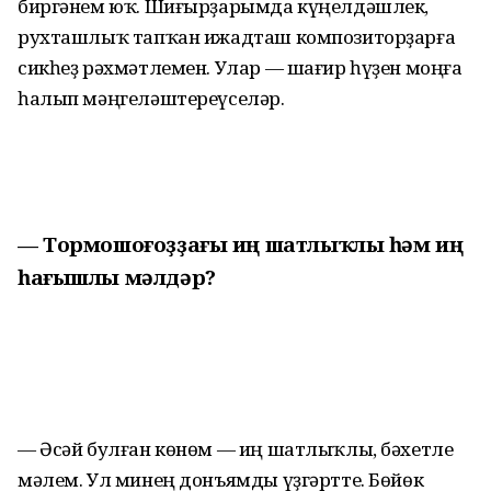
биргәнем юҡ. Шиғырҙарымда күңелдәшлек,
рухташлыҡ тапҡан ижадташ композиторҙарға
сикһеҙ рәхмәтлемен. Улар — шағир һүҙен моңға
һалып мәңгеләштереүселәр.
— Тормошоғоҙҙағы иң шатлыҡлы һәм иң
һағышлы мәлдәр?
— Әсәй булған көнөм — иң шатлыҡлы, бәхетле
мәлем. Ул минең донъямды үҙгәртте. Бөйөк