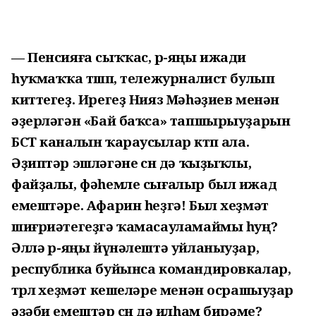
— Пенсияға сыҡҡас, өр-яңы ижади
һуҡмаҡҡа төшөп, тележурналист булып
киттегеҙ. Ирегеҙ Нияз Мәһәҙиев менән
әҙерләгән «Бай баҡса» тапшырыуҙарын
БСТ каналын ҡараусылар көтөп ала.
Әҙиптәр эшләгәне өсөн дә ҡыҙыҡлы,
файҙалы, фәһемле сығалыр был ижад
емештәре. Афарин һеҙгә! Был хеҙмәт
шиғриәтегеҙгә ҡамасауламаймы һуң?
Әллә өр-яңы йүнәлештә уйланыуҙар,
республика буйынса командировкалар,
төрлө хеҙмәт кешеләре менән осрашыуҙар
әҙәби емештәр өсөн дә илһам бирәме?