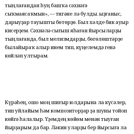
тыңлағандан һуң башҡа сәхнәгә
сыҡмаясаҡмын», — тигәне лә булды. Ҡыҙғаныс,
дарыуҙар тауышты бөтөрҙө. Был хәлде бик ауыр
кисерҙем. Сәхнәлә сығыш яһаған йырсыларҙы
тыңлағанда, был мелизмдарҙы, бөгөлөштәрҙе
былайыраҡ алыр инем тип, күңелемдә генә
көйләп ултырам.
Күрәһең, ошо моң шиғыр юлдарына ла күсәлер,
тип уйлайым һәм композиторҙар ҙа шуны тойоп
көйгә һалалыр. Үҙемдең көйөм менән тыуған
йырҙарым да бар. Ләкин уларҙы бер йырсыға ла