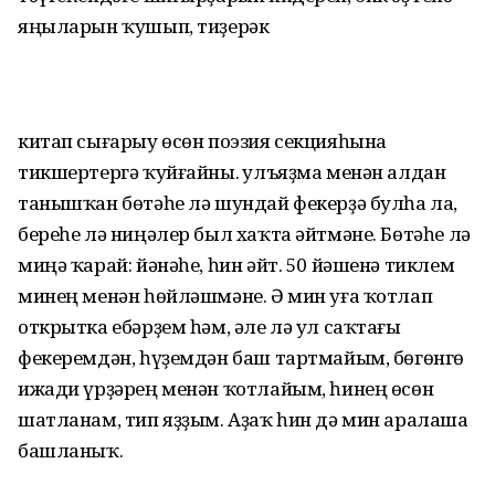
яңыларын ҡушып, тиҙерәк
китап сығарыу өсөн поэзия секцияһына
тикшертергә ҡуйғайны. Ҡулъяҙма менән алдан
танышҡан бөтәһе лә шундай фекерҙә булһа ла,
береһе лә ниңәлер был хаҡта әйтмәне. Бөтәһе лә
миңә ҡарай: йәнәһе, һин әйт. 50 йәшенә тиклем
минең менән һөйләшмәне. Ә мин уға ҡотлап
открытка ебәрҙем һәм, әле лә ул саҡтағы
фекеремдән, һүҙемдән баш тартмайым, бөгөнгө
ижади үрҙәрең менән ҡотлайым, һинең өсөн
шатланам, тип яҙҙым. Аҙаҡ һин дә мин аралаша
башланыҡ.