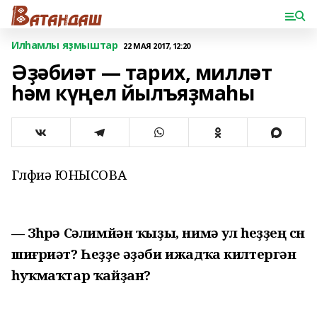
Илһамлы яҙмыштар
22 МАЯ 2017, 12:20
Әҙәбиәт — тарих, милләт
һәм күңел йылъяҙмаһы
Гөлфиә ЮНЫСОВА
— Зөһрә Сәлимйән ҡыҙы, нимә ул һеҙҙең өсөн
шиғриәт? Һеҙҙе әҙәби ижадҡа килтергән
һуҡмаҡтар ҡайҙан?