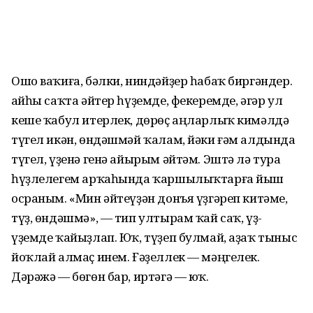
Ошо ваҡиға, бәлки, ниндәйҙер һабаҡ биргәндер.
Ҡайһы саҡта әйтер һүҙемде, фекеремде, әгәр ул
кеше ҡабул итерлек, дөрөҫ аңларлыҡ кимәлдә
түгел икән, өндәшмәй ҡалам, йәки ғәм алдында
түгел, үҙенә генә айырым әйтәм. Эштә лә тура
һүҙлелегем арҡаһында ҡаршылыҡтарға йыш
осраным. «Мин әйтеүҙән донъя үҙгәреп китәме,
түҙ, өндәшмә», — тип ултырам ҡай саҡ, үҙ-
үҙемде ҡайыҙлап. Юҡ, түҙеп булмай, аҙаҡ тыныс
йоҡлай алмаҫ инем. Ғәҙеллек — мәңгелек.
Дәрәжә — бөгөн бар, иртәгә — юҡ.