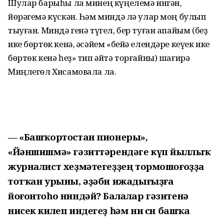
Шулар барыһы ла минең күңелемә ингән,
йөрәгемә күскән. Һәм миндә лә улар моң булып
тыуған. Миндә генә түгел, бер туған апайым (беҙ
ике бөртөк кенә, әсәйем «бейә елендәре кеүек ике
бөртөк кенә һеҙ» тип әйтә торғайны) шағирә
Миңлегөл Хисамовала ла.
— «Башҡортостан пионеры»,
«Йәншишмә» гәзиттәрендәге күп йыллыҡ
журналист хеҙмәтегеҙҙең тормошоғоҙҙа
тотҡан урыны, әҙәби ижадығыҙға
йоғонтоһо ниндәй? Балалар гәзитенә
нисек килеп индегеҙ һәм ни өсөн башҡа