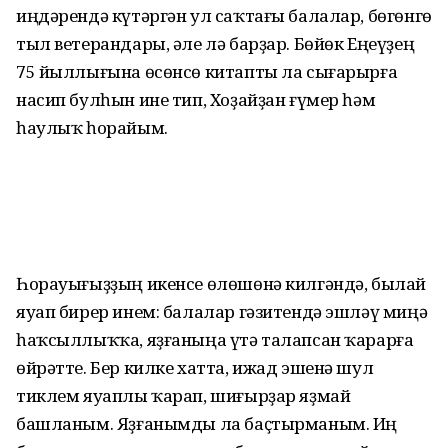
иңдәрендә күтәргән ул саҡтағы балалар, бөгөнгө
тыл ветерандары, әле лә барҙар. Бөйөк Еңеүҙең
75 йыллығына өсөнсө китапты ла сығарырға
насип булһын ине тип, Хоҙайҙан ғүмер һәм
һаулыҡ һорайым.
Һорауығыҙҙың икенсе өлөшөнә килгәндә, былай
яуап бирер инем: балалар гәзитендә эшләү миңә
һаҡсыллыҡҡа, яҙғаныңа үтә талапсан ҡарарға
өйрәтте. Бер килке хатта, ижад эшенә шул
тиклем яуаплы ҡарап, шиғырҙар яҙмай
башланым. Яҙғанымды ла баҫтырманым. Иң