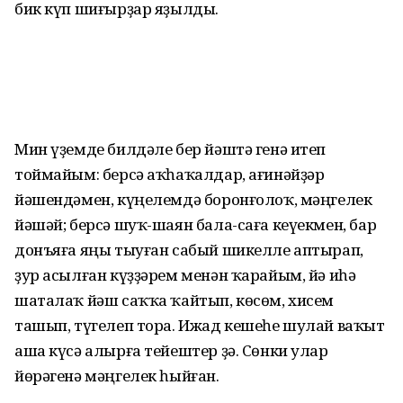
бик күп шиғырҙар яҙылды.
Мин үҙемде билдәле бер йәштә генә итеп
тоймайым: берсә аҡһаҡалдар, ағинәйҙәр
йәшендәмен, күңелемдә боронғолоҡ, мәңгелек
йәшәй; берсә шуҡ-шаян бала-саға кеүекмен, бар
донъяға яңы тыуған сабый шикелле аптырап,
ҙур асылған күҙҙәрем менән ҡарайым, йә иһә
шаталаҡ йәш саҡҡа ҡайтып, көсөм, хисем
ташып, түгелеп тора. Ижад кешеһе шулай ваҡыт
аша күсә алырға тейештер ҙә. Сөнки улар
йөрәгенә мәңгелек һыйған.