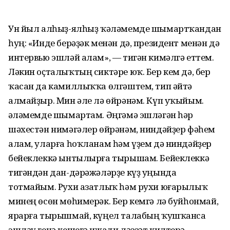
Ун йыл алһыҙ-ялһыҙ ҡәләмемде шымартҡандан
һуң: «Инде берәҙәк менән дә, президент менән дә
интервью эшләй алам», — тигән кимәлгә еттем.
Ләкин оҫталыҡтың сиктәре юҡ. Бер кем дә, бер
ҡасан да камиллыҡҡа өлгәштем, тип әйтә
алмайҙыр. Мин әле лә өйрәнәм. Күп уҡыйым.
Ҡәләмемде шымартам. Әңгәмә эшләгән һәр
шәхестән нимәгәлер өйрәнәм, ниндәйҙер фәһем
алам, уларға һоҡланам һәм үҙем дә ниндәйҙер
бейеклеккә ынтылырға тырышам. Бейеклеккә
тигәндән дан-дәрәжәләрҙе күҙ уңында
тотмайым. Рухи азатлыҡ һәм рухи юғарылыҡ
минең өсөн мөһимерәк. Бер кемгә лә буйһонмай,
ярарға тырышмай, күңел талабың ҡушҡанса
эшләү генә кешегә ижади ләззәт килтерә.