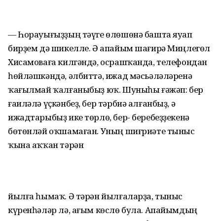
— Һорауығыҙҙың тәүге өлөшөнә башта яуап
бирҙем дә шикелле. Ә апайым шағирә Миңлегөл
Хисамоваға килгәндә, осрашҡанда, телефондан
һөйләшкәндә, әлбиттә, ижад мәсьәләләренә
ҡағылмай ҡалғаныбыҙ юҡ. Шуныһы ғәжәп: бер
ғаиләлә үҫкәнбеҙ, бер тәрбиә алғанбыҙ, ә
ижадтарыбыҙ ике төрлө, бер- беребеҙҙекенә
бөтөнләй оҡшамаған. Уның шиғриәте тыныс
ҡына аҡҡан тәрән
йылға һымаҡ. Ә тәрән йылғаларҙа, тыныс
күренһәләр лә, ағым көслө була. Апайымдың