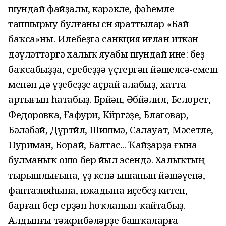
шундай файҙалы, кәрәкле, фәһемле
тапшырыу булғаны өсөн яраттылар «Бай
баҡса»ны. Илебеҙгә санкция иғлан иткән
дәүләттәргә халыҡ яуабы шундай ине: беҙ
баҡсабыҙҙа, еребеҙҙә үҫтергән йәшелсә-емеш
менән дә үҙебеҙҙе аҫрай алабыҙ, хатта
артығын һатабыҙ. Бөрйән, Әбйәлил, Белорет,
Федоровка, Ғафури, Көйөргәҙе, Благовар,
Бәләбәй, Дүртөйлө, Шишмә, Салауат, Мәсетле,
Нуриман, Борай, Балтас... Ҡайҙарҙа ғына
булманыҡ ошо бер йыл эсендә. Халыҡтың
тырышлығына, үҙ көсөнә ышанып йәшәүенә,
фантазияһына, ижадына иҫебеҙ китеп,
барған бер ерҙән һоҡланып ҡайтабыҙ.
Алдынғы тәжрибәләрҙе башҡаларға