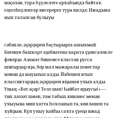
мәҫәлән, тура һүҙлелеге арҡаһында байтаҡ
ғәҙелһеҙлектәр кисерергә тура килде. Ижадына
ныҡ талапсан булыуы
сәбәпле, әҫәрҙәрен баҫтырырға ашыҡмай.
Бөгөнгө башҡорт әҙәбиәтенә ҡарата үҙенсәлекле
фекерҙә. Азамат бишенсе кластан русса
шиғырҙар яҙа, бер мәл мажаралы повестар
менән дә мауығып алды. Йәбешеп ятып
классиктарҙың әҫәрҙәрен яңынан уҡып алды.
Уның: «Вәт әҫәр! Теле шәп! Һәйбәт яҙыусы!» —
тип ләззәтләнеп, тәм табып, кинәнес менән
уҡыуына мин хатта һоҡланып та, көнләшеп тә
ҡуйҙым. Күп уҡыу ҡайһы саҡта үҙеңә ижад