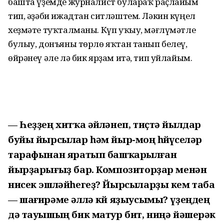
башта үҙемде журналист булараҡ раҫлайым
тип, әҙәби ижадтан ситләштем. Ләкин күңел
хеҙмәте туҡталманы. Күп уҡыу, мәғлүмәтле
булыу, донъяны төрлө яҡтан танып белеү,
өйрәнеү әле лә бик ярҙам итә, тип уйлайым.
— Һеҙҙең хитҡа әйләнеп, тиҫтә йылдар
буйы йырсылар һәм йыр-моң һөйөүселәр
тарафынан яратып башҡарылған
йырҙарығыҙ бар. Композиторҙар менән
нисек эшләйһегеҙ? Йырсыларҙы кем таба
— шағирәме әллә көй яҙыусымы? үҙеңдең
дә тауышың бик матур бит, ниңә йәшерәк