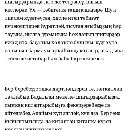
шиғырҙарында ла эске тетрәнеү, һағыш
көслөрәк. Ул — тәбиғәткә ғашиҡ шағирә. Шул
тиклем күҙәтеүсән, хисле итеп тәбиғәт
күренештәрен һүрәтләй, тыуған яғыбыҙҙың һәр
тауына, йылға, урманына һоҡланып шиғырҙар
ижад итә. баҫалҡы холоҡло булыуы, күҙгә үтә
салынып бармауы арҡаһындамылыр, ижадына
тейешле иғтибар һәм баһа бирелгәне юҡ.
Бер-беребеҙҙе эшкә дәртләндереп тә, тәнҡитләп
тә алабыҙ. Баҫылған мәҡәлә- шиғырҙарыбыҙға,
сыҡҡан китаптарыбыҙға фекерҙәребеҙҙе лә
әйтешәбеҙ. Апайым күп эшләй, күп яҙа. Бер генә
йыйынтығында ла китаптан китапҡа күсеп
йөрөгән шиғырҙары юҡ.