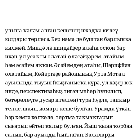
Ҡулына ҡәләм алған кешенең ижадҡа килеү
юлдары төрлөсә. Бер нәмә лә буштан барлыҡҡа
килмәй. Миндә лә ниндәйҙер илаһи осҡон бар
икән, ул усаҡты олатай-өләсәйҙәрем, атайым
һәм әсәйем яҡҡан. Әсәйемдең атаһы, Шәрифйән
олатайым, Көйөргәҙе районының Урта Мотал
ауылында тыуып (ҡыҙғанысҡа күрә, ул хәҙер юҡ
инде, перспективаһыҙ тигән мөһөр һуғылып,
бөтөрөлөүгә дусар ителгән) тура һүҙле, тапҡыр
телле, шаян, йомарт кеше булған. Урамда үткән
һәр кемгә көлкөлө, төртмә таҡмаҡтарын
сығарып әйтеп ҡалыр булған. Йыш ҡына ҡорбан
салып, бар ауылды һыйлаған. Балаларҙы