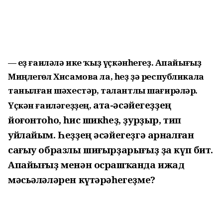
— Һеҙ ғаиләлә ике ҡыҙ үҫкәнһегеҙ. Апайығыҙ
Миңлегөл Хисамова ла, һеҙ ҙә республикала
танылған шәхестәр, талантлы шағирәләр.
ата-әсәйегеҙҙең
Үҫкән ғаиләгеҙҙең,
йоғонтоһо, һис шикһеҙ, ҙурҙыр, тип
уйлайым. Һеҙҙең әсәйегеҙгә арналған
сағыу образлы шиғырҙарығыҙ ҙа күп бит.
Апайығыҙ менән осрашҡанда ижад
мәсьәләләрен күтәрәһегеҙме?