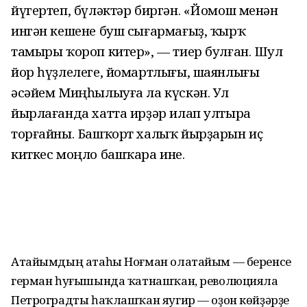
йүгертеп, бүләктәр биргән. «Йомош менән
ингән кешене буш сығармағыҙ, ҡырҡ
тамыры ҡороп китер», — тиер булған. Шул
йор һүҙлелеге, йомартлығы, шаянлығы
әсәйем Миңһылыуға ла күскән. Ул
йырлағанда хатта ирҙәр илап ултыра
торғайны. Башҡорт халыҡ йырҙарын иҫ
киткес моңло башҡара ине.
Атайымдың атаһы Ноғман олатайым — беренсе
герман һуғышында ҡатнашҡан, революцияла
Петроградты һаҡлашҡан яугир — оҙон көйҙәрҙе