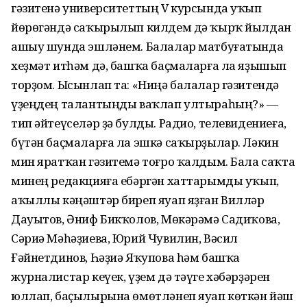
гәзитенә университеттың V курсында уҡып
йөрөгәндә саҡырылып килдем дә ҡырҡ йылдан
ашыу шунда эшләнем. Балалар матбуғатында
хеҙмәт итһәм дә, башҡа баҫмаларға ла яҙышып
торҙом. Ысынлап та: «Ниңә балалар гәзитендә
үҙеңдең талантыңды ваҡлап ултыраһың?» —
тип әйтеүселәр ҙә булды. Радио, телевидениеға,
бүтән баҫмаларға ла эшкә саҡырҙылар. Ләкин
мин яратҡан гәзитемә тоғро ҡалдым. Бала саҡта
минең редакцияға ебәргән хаттарымды уҡып,
аҡыллы кәңәштәр биреп яуап яҙған Вилләр
Дауытов, Әниф Бикҡолов, Мөкәрәмә Садиҡова,
Сәриә Мәһәҙиева, Юрий Чувилин, Вәсил
Ғәйнетдинов, Һәҙиә Яҡупова һәм башҡа
журналистар кеүек, үҙем дә тәүге хәбәрҙәрен
юллап, баҫылырына өмөтләнеп яуап көткән йәш