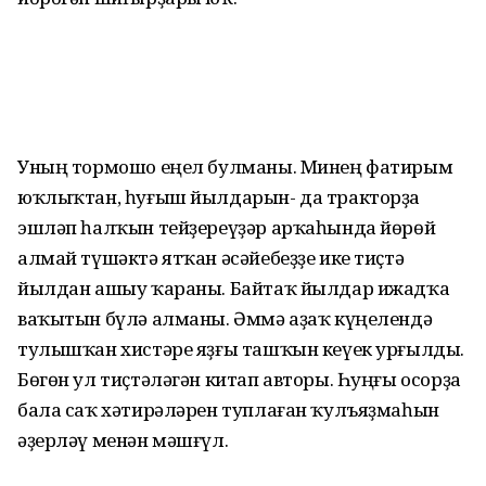
Уның тормошо еңел булманы. Минең фатирым
юҡлыҡтан, һуғыш йылдарын- да тракторҙа
эшләп һалҡын тейҙереүҙәр арҡаһында йөрөй
алмай түшәктә ятҡан әсәйебеҙҙе ике тиҫтә
йылдан ашыу ҡараны. Байтаҡ йылдар ижадҡа
ваҡытын бүлә алманы. Әммә аҙаҡ күңелендә
тулышҡан хистәре яҙғы ташҡын кеүек урғылды.
Бөгөн ул тиҫтәләгән китап авторы. Һуңғы осорҙа
бала саҡ хәтирәләрен туплаған ҡулъяҙмаһын
әҙерләү менән мәшғүл.