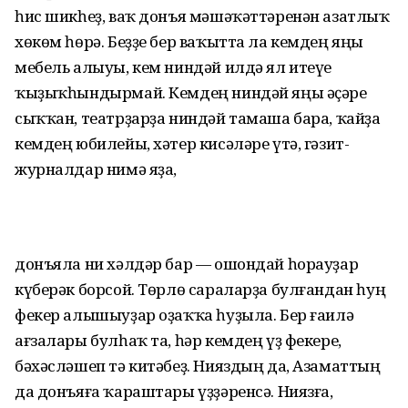
һис шикһеҙ, ваҡ донъя мәшәҡәттәренән азатлыҡ
хөкөм һөрә. Беҙҙе бер ваҡытта ла кемдең яңы
мебель алыуы, кем ниндәй илдә ял итеүе
ҡыҙыҡһындырмай. Кемдең ниндәй яңы әҫәре
сыҡҡан, театрҙарҙа ниндәй тамаша бара, ҡайҙа
кемдең юбилейы, хәтер кисәләре үтә, гәзит-
журналдар нимә яҙа,
донъяла ни хәлдәр бар — ошондай һорауҙар
күберәк борсой. Төрлө сараларҙа булғандан һуң
фекер алышыуҙар оҙаҡҡа һуҙыла. Бер ғаилә
ағзалары булһаҡ та, һәр кемдең үҙ фекере,
бәхәсләшеп тә китәбеҙ. Нияздың да, Азаматтың
да донъяға ҡараштары үҙҙәренсә. Ниязға,