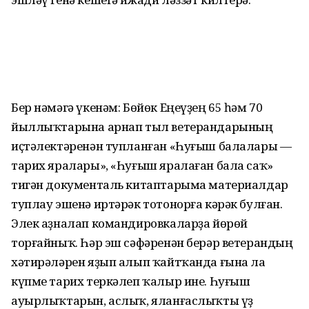
Бер нәмәгә үкенәм: Бөйөк Еңеүҙең 65 һәм 70
йыллыҡтарына арнап тыл ветерандарының
иҫтәлектәренән тупланған «Һуғыш балалары —
тарих яралары», «Һуғыш яралаған бала саҡ»
тигән документаль китаптарыма материалдар
туплау эшенә иртәрәк тотонорға кәрәк булған.
Элек аҙналап командировкаларҙа йөрөй
торғайныҡ. Һәр эш сәфәренән берәр ветерандың
хәтирәләрен яҙып алып ҡайтҡанда ғына ла
күпме тарих теркәлеп ҡалыр ине. Һуғыш
ауырлыҡтарын, аслыҡ, яланғаслыҡты үҙ