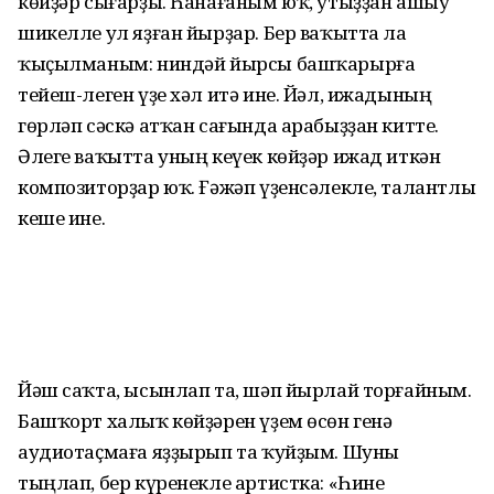
көйҙәр сығарҙы. Һанағаным юҡ, утыҙҙан ашыу
шикелле ул яҙған йырҙар. Бер ваҡытта ла
ҡыҫылманым: ниндәй йырсы башҡарырға
тейеш-леген үҙе хәл итә ине. Йәл, ижадының
гөрләп сәскә атҡан сағында арабыҙҙан китте.
Әлеге ваҡытта уның кеүек көйҙәр ижад иткән
композиторҙар юҡ. Ғәжәп үҙенсәлекле, талантлы
кеше ине.
Йәш саҡта, ысынлап та, шәп йырлай торғайным.
Башҡорт халыҡ көйҙәрен үҙем өсөн генә
аудиотаҫмаға яҙҙырып та ҡуйҙым. Шуны
тыңлап, бер күренекле артистка: «Һине