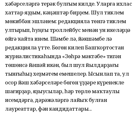
хәбәрселәргә терәк булғым килде. Уларға ихлас
хаттар яҙҙым, кәңәштәр бирҙем. Шул тиклем
мөкиббән эшләнем: редакцияла төнгә тиклем
ултырып, һуңғы троллейбус менән ун икеләрҙә
өйгә ҡайта инем. Шәмбе лә, йәкшәмбе лә
редакцияла үтте. Бөгөн килеп Башҡортостан
журналистикаһында «Зөһрә мәктәбе» тигән
төшөнсә йәшәй икән, был шул йылдарҙағы
тынғыһыҙ хеҙмәтем емешелер. Ысынлап та, ул
осор йәш хәбәрселәре бөгөн үҙҙәре күренекле
шағирҙар, яҙыусылар, һәр төрлө маҡтаулы
исемдәргә, дәрәжәләргә лайыҡ булған
лауреаттар, фән кандидаттары...