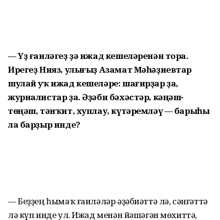
— Үҙ ғаиләгеҙ ҙә ижад кешеләренән тора.
Ирегеҙ Нияз, улығыҙ Азамат Мәһәҙиевтар
шулай уҡ ижад кешеләре: шағирҙар ҙа,
журналистар ҙа. Әҙәби бәхәстәр, кәңәш-
төңәш, тәнҡит, хуплау, күтәремләү — барыһы
ла барҙыр инде?
— Беҙҙең һымаҡ ғаиләләр әҙәбиәттә лә, сәнғәттә
лә күп инде ул. Ижад менән йәшәгән мөхиттә,