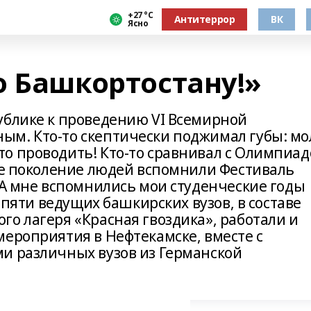
+27 °С
Антитеррор
ВК
Ясно
о Башкортостану!»
ублике к проведению VI Всемирной
м. Кто-то скептически поджимал губы: мо
о проводить! Кто-то сравнивал с Олимпиа
шее поколение людей вспомнили Фестиваль
 А мне вспомнились мои студенческие годы
ы пяти ведущих башкирских вузов, в составе
о лагеря «Красная гвоздика», работали и
мероприятия в Нефтекамске, вместе с
и различных вузов из Германской