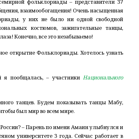
Всемирной фольклориады – представители 37
общения, взаимообогащения! Очень насыщенная
ориады, у них не было ни одной свободной
иональных костюмов, зажигательные танцы,
лаза! Конечно, все это незабываемо!
зное открытие Фольклориады. Хотелось узнать
й я пообщалась, – участники
Национального
много танцев. Будем показывать танцы Мабу,
чтобы был мир во всем мире.
в России? – Парень по имени Амаин улыбнулся и
тяном университете 3 года. Сейчас работает в