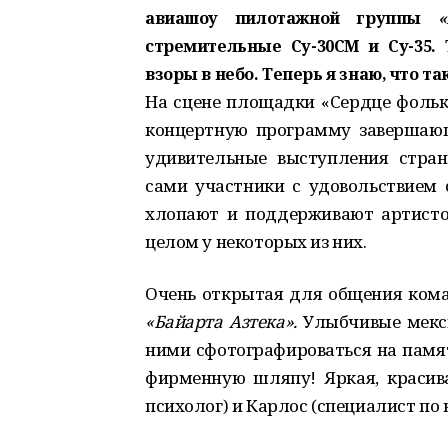
авиашоу пилотажной группы
«
стремительные Су-30СМ и Су-35.
взоры в небо. Теперь я знаю, что т
На сцене площадки «Сердце фоль
концертную программу завершающ
удивительные выступления стран
сами участники с удовольствием
хлопают и поддерживают артистов
целом у некоторых из них.
Очень открытая для общения ком
«Байарта Азтека».
Улыбчивые мекси
ними сфотографироваться на памят
фирменную шляпу! Яркая, красив
психолог) и Карлос (специалист по 