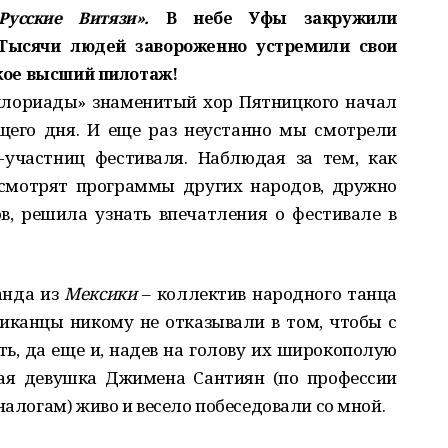
Русские Витязи».
В небе Уфы закружили
 Тысячи людей завороженно устремили свои
акое высший пилотаж!
клориады» знаменитый хор Пятницкого начал
его дня. И еще раз неустанно мы смотрели
-участниц фестиваля. Наблюдая за тем, как
 смотрят программы других народов, дружно
, решила узнать впечатления о фестивале в
анда из
Мексики
– коллектив народного танца
канцы никому не отказывали в том, чтобы с
ь, да еще и, надев на голову их широкополую
ая девушка Джимена Сантиян (по профессии
налогам) живо и весело побеседовали со мной.