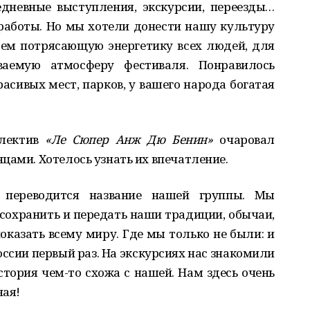
дневные выступления, экскурсии, переезды…
работы. Но мы хотели донести нашу культуру
рем потрясающую энергетику всех людей, для
аемую атмосферу фестиваля. Понравилось
расивых мест, парков, у вашего народа богатая
ллектив
«Ле Сюпер Анж Дю Бенин»
очаровал
цами. Хотелось узнать их впечатление.
 переводится название нашей группы. Мы
 сохранить и передать наши традиции, обычаи,
казать всему миру. Где мы только не были: и
России первый раз. На экскурсиях нас знакомили
стория чем-то схожа с нашей. Нам здесь очень
ная!