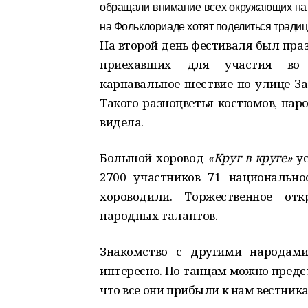
обращали внимание всех окружающих на с
на Фольклориаде хотят поделиться тради
На второй день фестиваля был пра
приехавших для участия во 
карнавальное шествие по улице З
Такого разноцветья костюмов, наро
видела.
Большой хоровод
«Круг в круге»
ус
2700 участников 71 национально
хороводили. Торжественное от
народных талантов.
Знакомство с другими народами
интересно. По танцам можно предст
что все они прибыли к нам вестник