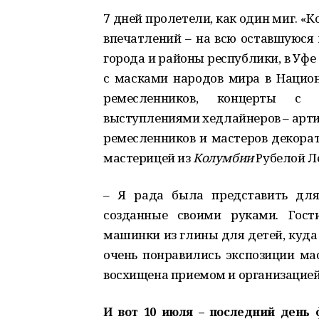
7 дней пролетели, как один миг. «Ко
впечатлений – на всю оставшуюся 
города и районы республики, в Уф
с масками народов мира в Национ
ремесленников, концерты с 
выступлениями хедлайнеров – арти
ремесленников и мастеров декорат
мастерицей из
Колумбии
Рубелой Л
– Я рада была представить для
созданные своими руками. Гост
машинки из глины для детей, куда
очень понравились экспозиции ма
восхищена приемом и организацией
И вот 10 июля – последний день 