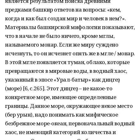
является результатом поиска древними
предками башкир ответов на вопросы: «кем,
когда и как был создан мир и человек в нем?».
Материалы башкирской мифологии показывают,
что в начале не было ничего, кроме мглы,
называемого монар. Если же миру суждено
исчезнуть, то он исчезнет опять же в мгле / монар.
В этой мгле появляется туман, облако, которые
превращаются в мировые воды, в водный хаос,
указанный в эпосе «Урал-батыр» как диңгеҙ
(море) [6, с.265]. Этот диңгеҙ – не какое-то
конкретное море, имеющее определенные
границы. Данное море, окружающее некое место
(бер урын), надо понимать как мифическое
безбрежное море-океан, первоначальный водный
хаос, не имеющий категорий количества и