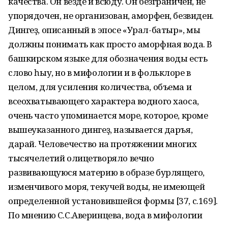
качества. Он везде и всюду. Он безграничен, не
упорядочен, не организован, аморфен, безвиден.
Дингеҙ, описанный в эпосе «Урал-батыр», мы
должны понимать как просто аморфная вода. В
башкирском языке для обозначения воды есть
слово һыу, но в мифологии и в фольклоре в
целом, для усиления количества, объема и
всеохватывающего характера водного хаоса,
очень часто упоминается море, которое, кроме
вышеуказанного дингеҙ, называется даръя,
дарай. Человечество на протяжении многих
тысячелетий олицетворяло вечно
развивающуюся материю в образе бурлящего,
изменчивого моря, текучей воды, не имеющей
определенной установившейся формы [37, с.169].
По мнению С.С.Аверинцева, вода в мифологии