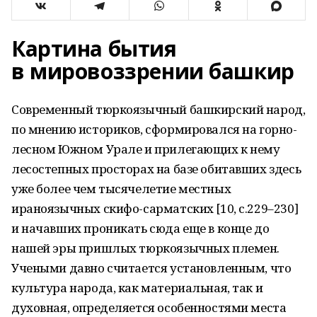
Картина бытия
в мировоззрении башкир
Современный тюркоязычный башкирский народ,
по мнению историков, сформировался на горно-
лесном Южном Урале и прилегающих к нему
лесостепных просторах на базе обитавших здесь
уже более чем тысячелетие местных
ираноязычных скифо-сарматских [10, с.229–230]
и начавших проникать сюда еще в конце до
нашей эры пришлых тюркоязычных племен.
Учеными давно считается установленным, что
культура народа, как материальная, так и
духовная, определяется особенностями места