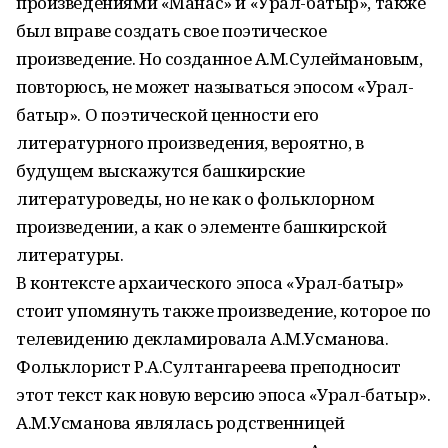
произведениями «Манас» и «Урал-батыр», также
был вправе создать свое поэтическое
произведение. Но созданное А.М.Сулеймановым,
повторюсь, не может называться эпосом «Урал-
батыр». О поэтической ценности его
литературного произведения, вероятно, в
будущем выскажутся башкирские
литературоведы, но не как о фольклорном
произведении, а как о элементе башкирской
литературы.
В контексте архаического эпоса «Урал-батыр»
стоит упомянуть также произведение, которое по
телевидению декламировала А.М.Усманова.
Фольклорист Р.А.Султангареева преподносит
этот текст как новую версию эпоса «Урал-батыр».
А.М.Усманова являлась родственницей