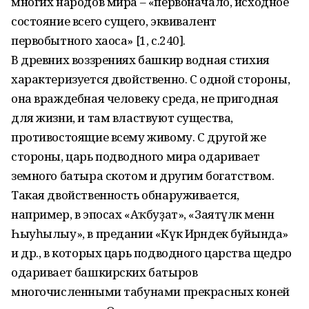
многих народов мира – «первоначало, исходное
состояние всего сущего, эквивалент
первобытного хаоса» [1, с.240].
В древних воззрениях башкир водная стихия
характеризуется двойственно. С одной стороны,
она враждебная человеку среда, не пригодная
для жизни, и там властвуют существа,
противостоящие всему живому. С другой же
стороны, царь подводного мира одаривает
земного батыра скотом и другим богатством.
Такая двойственность обнаруживается,
например, в эпосах «Аҡбуҙат», «Заятүләк менән
Һыуһылыу», в предании «Күк Ирәндек буйында»
и др., в которых царь подводного царства щедро
одаривает башкирских батыров
многочисленными табунами прекрасных коней