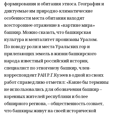
формирования и обитания этноса. География и
диктуемые им природно-климатические
особенности места обитания находят
всестороннее отражение в «картине мира»
башкир. Можно сказать, что башкирская
культура и менталитет пронизаны Уралом.
По поводу роли и места Уральских гор и
прилегающих земель в жизни башкирского
народа известный российский историк,
специалист по этногенезу башкир, член-
корреспондент РАН Р.Г.Кузеев в одной из своих
работ справедливо отметил: «Какие бы термины
не использовались для обозначения башкир –
коренных жителей рес­публики и более
обширного региона, – общественность сознает,
что башкиры живут на своей исторической