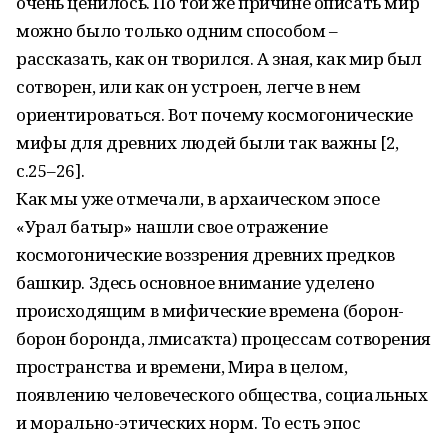
очень ценилось. По той же причине описать мир
можно было только одним способом –
рассказать, как он творился. А зная, как мир был
сотворен, или как он устроен, легче в нем
ориентироваться. Вот почему космогонические
мифы для древних людей были так важны [2,
с.25–26].
Как мы уже отмечали, в архаическом эпосе
«Урал батыр» нашли свое отражение
космогонические воззрения древних предков
башкир. Здесь основное внимание уделено
происходящим в мифические времена (борон-
борон боронда, әлмисаҡта) процессам сотворения
пространства и времени, Мира в целом,
появлению человеческого общества, социальных
и морально-этических норм. То есть эпос