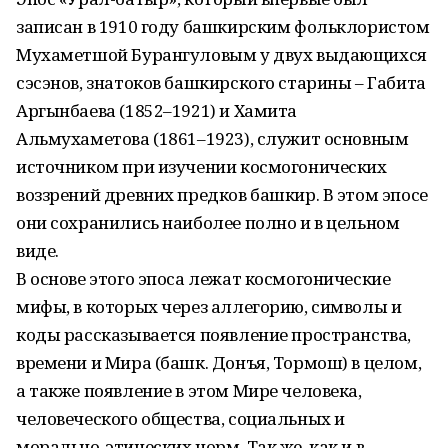
записан в 1910 году башкирским фольклористом
Мухаметшой Бурангуловым у двух выдающихся
сэсэнов, знатоков башкирского старины – Габита
Аргынбаева (1852–1921) и Хамита
Альмухаметова (1861–1923), служит основным
источником при изучении космогонических
воззрений древних предков башкир. В этом эпосе
они сохранились наиболее полно и в цельном
виде.
В основе этого эпоса лежат космогонические
мифы, в которых через аллегорию, символы и
коды рассказывается появление пространства,
времени и Мира (башк. Донъя, Тормош) в целом,
а также появление в этом Мире человека,
человеческого общества, социальных и
морально-этических норм. Так же, как и в