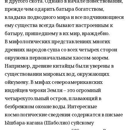
и другого скота. Однако в начале повествования,
прежде чем одарить батыра богатством,
владыка подводного мира и все подчиняющиеся
ему существа всегда бывают настроенным к
батыру, пришедшему в их мир, враждебно.
В мифологических представлениях многих
древних народов суша со всех четырех сторон
окружена первоначальным хаосом-морем.
Например, древние китайцы были уверены в
существовании мировых вод, окружающих
ойкумену. В мифах североамериканских
индейцев чероки Земля – это огромный
четырехугольный остров, плавающий в
безбрежном океане воды. Интересные
космологические сведения содержатся в письме
Ышбара-кагана (Шаболио) суйскому