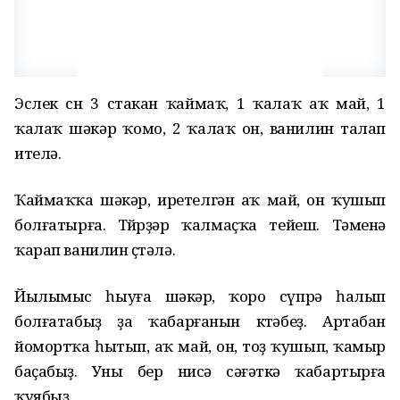
Эслек өсөн 3 стакан ҡаймаҡ, 1 ҡалаҡ аҡ май, 1
ҡалаҡ шәкәр ҡомо, 2 ҡалаҡ он, ванилин талап
ителә.
Ҡаймаҡҡа шәкәр, иретелгән аҡ май, он ҡушып
болғатырға. Төйөрҙәр ҡалмаҫҡа тейеш. Тәменә
ҡарап ванилин өҫтәлә.
Йылымыс һыуға шәкәр, ҡоро сүпрә һалып
болғатабыҙ ҙа ҡабарғанын көтәбеҙ. Артабан
йомортҡа һытып, аҡ май, он, тоҙ ҡушып, ҡамыр
баҫабыҙ. Уны бер нисә сәғәткә ҡабартырға
ҡуябыҙ.