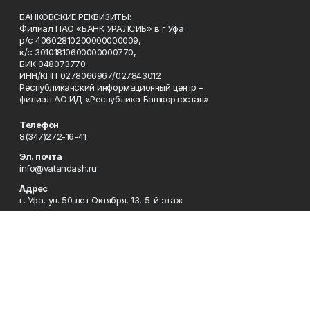
БАНКОВСКИЕ РЕКВИЗИТЫ:
Филиал ПАО «БАНК УРАЛСИБ» в г.Уфа
р/с 40602810200000000009,
к/с 30101810600000000770,
БИК 048073770
ИНН/КПП 0278066967/027843012
Республиканский информационный центр –
филиал АО ИД «Республика Башкортостан»
Телефон
8(347)272-16-41
Эл. почта
info@vatandash.ru
Адрес
г. Уфа, ул. 50 лет Октября, 13, 5-й этаж
Рекламная служба
8(347)272-16-41
Редакция
8(347)272-42-07
Приемная
8(347)272-16-41