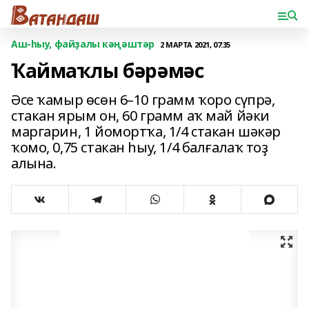
Аш-һыу, файҙалы кәңәштәр
2 МАРТА 2021, 07:35
Ҡаймаҡлы бәрәмәс
Әсе ҡамыр өсөн 6–10 грамм ҡоро сүпрә,
стакан ярым он, 60 грамм аҡ май йәки
маргарин, 1 йомортҡа, 1/4 стакан шәкәр
ҡомо, 0,75 стакан һыу, 1/4 балғалаҡ тоҙ
алына.