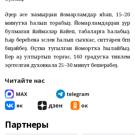
Әҙер әсе ҡамырҙан йомарламдар яһап, 15–20
минутҡа һалып торабыҙ. Йомарламдарҙан ҙур
булмаған йәймәләр йәйеп, табаларға һалабыҙ.
Һәр береһенә эслек һалып сыҡҡас, ситтәрен бөгөп
биҙәйбеҙ. Өҫтөнә туғылған йомортҡа һылайбыҙ.
Бер аҙ ултыртып торғас, 160 градусҡа тиклем
эҫетелгән духовкала 25–30 минут бешерәбеҙ.
Читайте нас
Партнеры