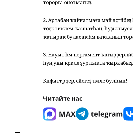
торорға онотмағыҙ.
2. Артабан ҡайнатмаға май өҫтәйбеҙ 
төҫкә тиклем ҡайнатһаң, һуҙылыуса
ҡатыраҡ буласаҡ һәм ваҡланып тор
3. Һауыт һәм пергамент ҡағыҙ әҙер
һуң уны кәрәкле ҙурлыҡта ҡырҡабыҙ
Кәнфиттәр әҙер, сәйегеҙ тәмле булһын!
Читайте нас