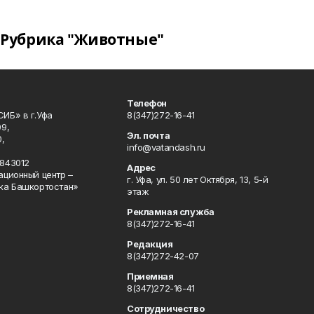
Рубрика "Животные"
Телефон
ИБ» в г.Уфа
8(347)272-16-41
9,
Эл. почта
,
info@vatandash.ru
843012
Адрес
ационный центр –
г. Уфа, ул. 50 лет Октября, 13, 5-й
ка Башкортостан»
этаж
Рекламная служба
8(347)272-16-41
Редакция
8(347)272-42-07
Приемная
8(347)272-16-41
Сотрудничество