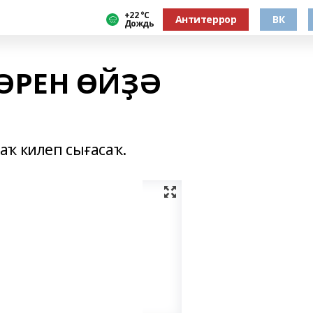
+22 °С
Антитеррор
ВК
Дождь
ӘРЕН ӨЙҘӘ
ҡ килеп сығасаҡ.