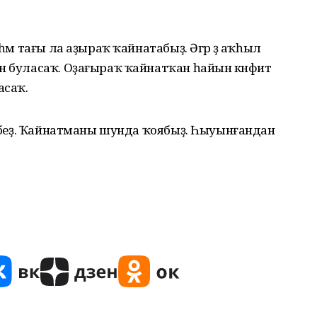
һәм тағы ла аҙыраҡ ҡайнатабыҙ. Әгәр ҙә аҡһыл
н буласаҡ. Оҙағыраҡ ҡайнатҡан һайын кәнфит
асаҡ.
ләйбеҙ. Ҡайнатманы шунда ҡоябыҙ. Һыуынғандан
.