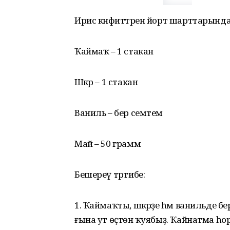
Ирис кәнфиттәрен йорт шарттарында ә
Ҡаймаҡ – 1 стакан
Шәкәр – 1 стакан
Ваниль – бер семтем
Май – 50 грамм
Бешереү тәртибе:
1. Ҡаймаҡты, шәкәрҙе һәм ванильде б
ғына ут өҫтөнә ҡуябыҙ. Ҡайнатма һоро 