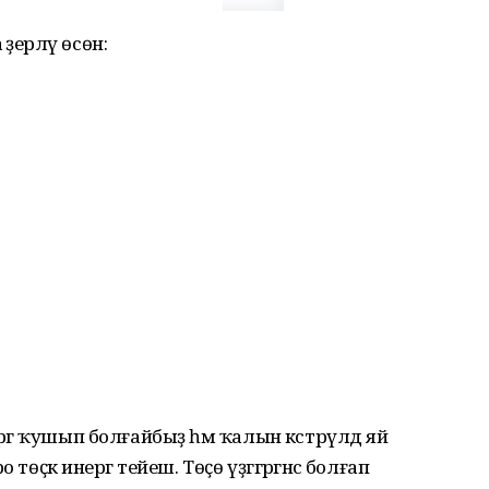
ҙерләү өсөн:
ергә ҡушып болғайбыҙ һәм ҡалын кәстрүлдә яй
төҫкә инергә тейеш. Төҫө үҙггәргәнсә болғап