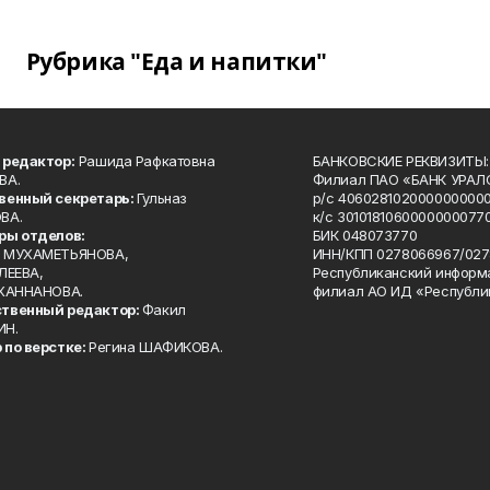
Рубрика "Еда и напитки"
 редактор:
Рашида Рафкатовна
БАНКОВСКИЕ РЕКВИЗИТЫ:
ВА.
Филиал ПАО «БАНК УРАЛС
венный секретарь:
Гульназ
р/с 4060281020000000000
ВА.
к/с 30101810600000000770
ры отделов:
БИК 048073770
 МУХАМЕТЬЯНОВА,
ИНН/КПП 0278066967/027
ЛЕЕВА,
Республиканский информ
 ХАННАНОВА.
филиал АО ИД «Республи
твенный редактор:
Факил
ИН.
 по верстке:
Регина ШАФИКОВА.