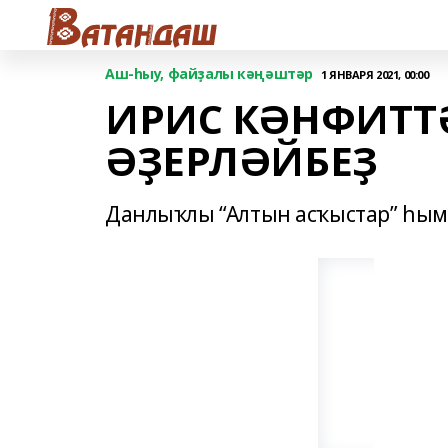
Аш-һыу, файҙалы кәңәштәр
1 ЯНВАРЯ 2021, 00:00
ИРИС КӘНФИТТ
ӘҘЕРЛӘЙБЕҘ
Данлыҡлы “Алтын асҡыстар” һыма