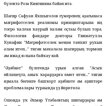
бүлектә Роза Княгинина бәйән итә.
Шағир Сафуан Яҡшығолов ғүмеренең аҙағынаса
мәғрифәтселек реализмы принциптарына иң
тоғро ҡалған ҡаурый ҡәләм оҫтаһы булып тора.
Филология фәндәре докторы Ғиниәтулла
Ҡунафин "Мәғрифәтселек менән тәнҡит рухын
әләм итеп..." тигән мәҡәләлә шағирҙың тормош
һәм ижад юлына байҡау яһай.
"Әҙәбиәт" бүлегендә урын алған "Асыҡ
һөйләшеүгә, аныҡ ҡарарҙарға өмөт итеп..." тигән
яҙмала бөгөнгө башҡорт әҙәбиәте һәм әҙиптәре
проблемалары тураһында һүҙ йөрөтөлә.
Ошонда уҡ Әхмәр Үтәбаевтың шиғырҙары һәм