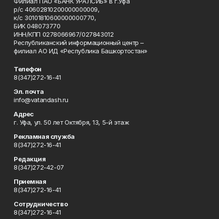
Филиал ПАО «БАНК УРАЛСИБ» в г.Уфа
р/с 40602810200000000009,
к/с 30101810600000000770,
БИК 048073770
ИНН/КПП 0278066967/027843012
Республиканский информационный центр –
филиал АО ИД «Республика Башкортостан»
Телефон
8(347)272-16-41
Эл. почта
info@vatandash.ru
Адрес
г. Уфа, ул. 50 лет Октября, 13, 5-й этаж
Рекламная служба
8(347)272-16-41
Редакция
8(347)272-42-07
Приемная
8(347)272-16-41
Сотрудничество
8(347)272-16-41