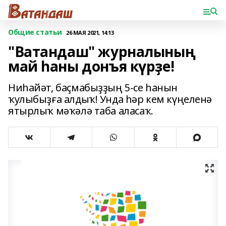
Общие статьи
26 МАЯ 2021, 14:13
"Ватандаш" журналының
май һаны донъя күрҙе!
Ниһайәт, баҫмабыҙҙың 5-се һанын
ҡулыбыҙға алдыҡ! Унда һәр кем күңеленә
ятырлыҡ мәҡәлә таба аласаҡ.