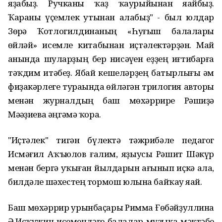
яҙабыҙ. Ручканы ҡаҙ ҡаурыйынан яһайбыҙ.
Ҡараны үҫемлек һутынан алабыҙ" - был юлдар
Зөһрә Ҡотлогилдинаның «Һуғыш балалары
һөйләй» исемле китабынан иҫтәлектәрҙән. Май
һанында шуларҙың бер нисәүһен һеҙҙең иғтибарға
тәҡдим итәбеҙ. Ябай кешеләрҙең батырлығы һәм
фиҙакәрлеге тураһында һөйләгән трилогия авторы
менән журналдың баш мөхәррире Рәшиҙә
Мәһәҙиева әңгәмә ҡора.
"Иҫтәлек" тигән бүлектә тәжрибәле педагог
Исмәғил Аҡъюлов ғалим, яҙыусы Рәшит Шәкүр
менән бергә уҡыған йылдарын һағынып иҫкә ала,
билдәле шәхестең тормош юлына байҡау яһай.
Баш мөхәррир урынбаҫары Римма Ғөбәйҙуллина
Ә.Исҡужин исемендәге балалар музыка мәктәбе