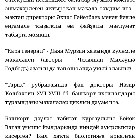
эшмәкәрлеген яҡтыртҡан мәҡәлә тәҡдим итә -
мәктәп директоры Әхиәт Ғәйетбаев менән йәнле
әңгәмәлә ҡыҙыҡлы һәм файҙалы мәғлүмәт
табырға мөмкин.
"Ҡара генерал" - Даян Мурзин хаҡында күләмле
мәҡәләнең (авторы - Чехиянан Миләүшә
Годбодь) аҙағын да тап ошо һанда уҡый алаһығыҙ.
"Тарих" рубрикаһында фән докторы Нәзир
Ҡолбахтин XVII-XVIII бб. башҡорт ихтилалдары
тураһындағы мәҡәләләр циклын дауам итә.
Башҡорт дәүләт тәбиғәт ҡурсаулығы Бөйөк
Ватан һуғышы йылдарында ниндәй ауырлыҡтар
кисергән? Был хаҡта биологияға арналған