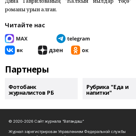
Дина Гаврилованың "Һалҡын йылдар төҫө"
романы урын алған.
Читайте нас
Партнеры
Фотобанк
Рубрика "Еда и
журналистов РБ
напитки"
© 2020-2026 Сайт журнала "Ватандаш"
Журнал зарегистрирован Управлением Федеральной службы