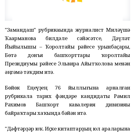
"Замандаш" рубрикаһында журналист Миләүшә
Ҡаһарманова билдәле сәйәсәтсе, Дәүләт
Йыйылышы – Ҡоролтайы рәйесе урынбаҫары,
Бөтә донъя башҡорттары ҡоролтайы
Президиумы рәйесе Эльвира Айытҡолова менән
әңгәмә тәҡдим итә.
Бөйөк Еңеүҙең 76 йыллығына арналған
рубрикала тарих фәндәре кандидаты Рәмил
Рәхимов Башҡорт кавалерия дивизияһы
байраҡтары хаҡында бәйән итә.
"Дәфтәрҙәр юҡ. Иҫке китаптарҙың юл араларына