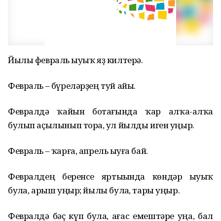
Йылы февраль һыуыҡ яҙ килтерә.
Февраль – бүреләрҙең туй айы.
Февралдә ҡайын ботағында ҡар алҡа-алҡа
булып аҫылынып торһа, ул йылды иген уңыр.
Февраль – ҡарға, апрель һыуға бай.
Февралдең беренсе яртыһында көндәр һыуыҡ
булһа, арыш уңыр; йылы булһа, тары уңыр.
Февралдә бәҫ күп булһа, ағас емештәре уңа, бал