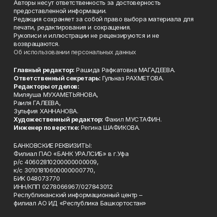
Авторы несут ответственность за достоверность
предоставленной информации.
Редакция сохраняет за собой право выбора материала для
печати, редактирования и сокращения.
Рукописи и иллюстрации не рецензируются и не
возвращаются.
Об использовании персональных данных
Главный редактор:
Рашида Рафкатовна МАГАДЕЕВА.
Ответственный секретарь:
Гульназ РАХМЕТОВА.
Редакторы отделов:
Миляуша МУХАМЕТЬЯНОВА,
Раиля ГАЛЕЕВА,
Зульфия ХАННАНОВА.
Художественный редактор:
Факил МУСТАФИН.
Инженер по верстке:
Регина ШАФИКОВА.
БАНКОВСКИЕ РЕКВИЗИТЫ:
Филиал ПАО «БАНК УРАЛСИБ» в г.Уфа
р/с 40602810200000000009,
к/с 30101810600000000770,
БИК 048073770
ИНН/КПП 0278066967/027843012
Республиканский информационный центр –
филиал АО ИД «Республика Башкортостан»