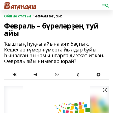
Общие статьи
1 ФЕВРАЛЯ 2021, 08:40
Февраль – бүреләрҙең туй
айы
Ҡыштың һуңғы айына аяҡ баҫтыҡ.
Кешеләр ғүмер-ғүмергә йылдар буйы
һыналған һынамыштарға диҡҡәт иткән.
Февраль айы нимәләр юрай?