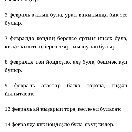
3 февраль һалҡын булһа, ураҡ ваҡытында бик эҫе
булыр.
7 февралдә көндөң беренсе яртыһы нисек булһа,
киләһе ҡыштың беренсе яртыһы шулай булыр.
8 февралдә төн йондоҙло, аяҙ булһа, бәшмәк күп
булыр.
9 февраль ағастар бәҫкә төрөнһә, тиҙҙән
йылытасаҡ.
12 февраль ай ҡыҙарып торһа, көслө ел буласаҡ.
14 февралдә күк йондоҙло булһа, яҙ һуң килер.