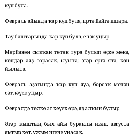
күп була.
Февраль айында ҡар күп булһа, иртә йәйгә ишара.
Тау баштарында ҡар күп булһа, еләк уңыр.
Мөрйәнән сыҡҡан төтөн тура булып өҫкә менһә,
көндәр аяҙ торасаҡ, һыуыта; әгәр ергә ятһа, көн
йылыта.
Февраль аҙағында ҡар күп яуһа, борсаҡ менән
сәтләүек уңыр.
Февралдә төлкө эт кеүек өрһә, яҙ һалҡын булыр.
Әгәр ҡыштың был айы буранлы икән, августа
ямғыр көт, ужым игене уңасаҡ.