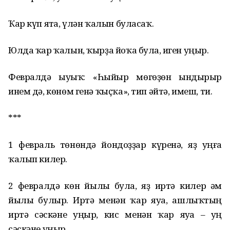
Ҡар күп ятһа, үлән ҡалын буласаҡ.
Юлда ҡар ҡалын, ҡырҙа йоҡа булһа, иген уңыр.
Февралдә һыуыҡ: «Һыйыр мөгөҙөн һындырыр
инем дә, көнөм генә ҡыҫҡа», тип әйтә, имеш, ти.
***
1 февраль төнөндә йондоҙҙар күренһә, яҙ һуңға
ҡалып килер.
2 февралдә көн йылы булһа, яҙ иртә килер һәм
йылы булыр. Иртә менән ҡар яуһа, ашлыҡтың
иртә сәскәне уңыр, кис менән ҡар яуһа – һуң
сәскәне уңыр.