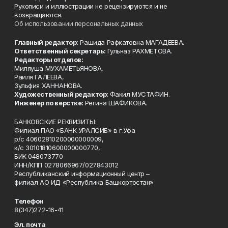
Рукописи и иллюстрации не рецензируются и не
возвращаются.
Об использовании персональных данных
Главный редактор:
Рашида Рафкатовна МАГАДЕЕВА.
Ответственный секретарь:
Гульназ РАХМЕТОВА.
Редакторы отделов:
Миляуша МУХАМЕТЬЯНОВА,
Раиля ГАЛЕЕВА,
Зульфия ХАННАНОВА.
Художественный редактор:
Факил МУСТАФИН.
Инженер по верстке:
Регина ШАФИКОВА.
БАНКОВСКИЕ РЕКВИЗИТЫ:
Филиал ПАО «БАНК УРАЛСИБ» в г.Уфа
р/с 40602810200000000009,
к/с 30101810600000000770,
БИК 048073770
ИНН/КПП 0278066967/027843012
Республиканский информационный центр –
филиал АО ИД «Республика Башкортостан»
Телефон
8(347)272-16-41
Эл. почта