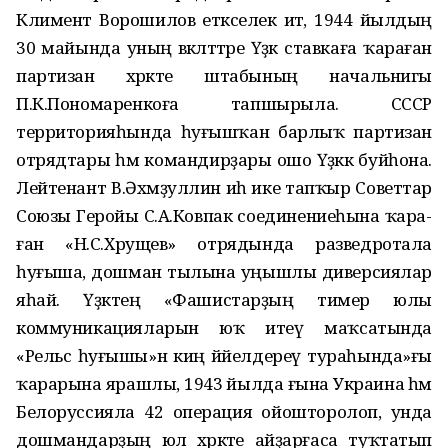
Климент Ворошилов етәкселек итә, 1944 йылдың
30 майында уның вәкәләт­тәре Үҙәк ставкаға ҡараған
партизан хәрәкәте штабының начальнигы
П.К.Пономаренкоға тапшырыла. СССР
территорияһында һуғышҡан барлыҡ партизан
отрядтары һәм командирҙары ошо Үҙәккә буйһона.
Лейтенант В.Әхмәҙуллин иһә ике тапҡыр Советтар
Союзы Геройы С.А.Ковпак соединениеһына ҡара­
ған «Н.С.Хрущев» отрядында разведротала
һуғыша, дошман тылына уңышлы диверсиялар
яһай. Үҙәктең «Фашистарҙың тимер юлы
коммуникацияларын юҡ итеү маҡсатында
«Рельс һуғышы»н киң йәйелдереү тураһында»ғы
ҡарарына яраш­лы, 1943 йылда ғына Украина һәм
Белоруссияла 42 операция ойошторолоп, унда
дошмандарҙың юл хәрәкәте айҙарғаса туҡтатып