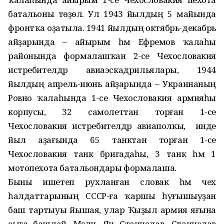
батальоны төҙөлә. Ул 1943 йылдың 5 майында
фронтҡа оҙатыла. 1941 йылдың октябрь-декабрь
айҙарында – айырым һәм Ефремов ҡалаһы
районында формалашҡан 2-се Чехословакия
истребителдәр авиаэскадрильялары, 1944
йылдың апрель-июнь айҙарында – Украинаның
Ровно ҡалаһында 1-се Чехословакия армияһы
корпусы, 32 самолеттан торған 1-се
Чехословакия истре­бителдәр авиаполкы, ә инде
йыл аҙағында 65 танктан торған 1-се
Чехословакия танк бригадаһы, 3 танк һәм 1
мотопехота батальондары формалаша.
Быны ишетеп рухланған словак һәм чех
һалдаттарының СССР-ға ҡаршы һуғышыуҙан
баш тартыуы йышая, улар Ҡыҙыл армия яғына
сыға башлай. Мәҫәлән, Ян Станислав, Станислав