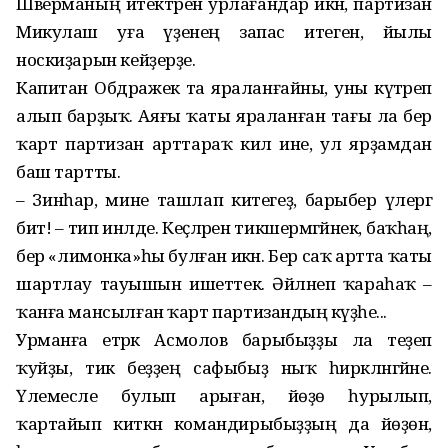
Шверманың итектәрен урлағандар икән, партизан
Микулаш уға үҙенең запас итеген, йылы
носкиҙарын кейҙерҙе.
Капитан Обдражек та яра­ланғайны, уны күтәреп
алып барҙыҡ. Аяғы ҡаты яраланған тағы ла бер
ҡарт партизан арттараҡ килә ине, ул ярҙамдан
баш тартты.
– Зинһар, мине ташлап китегеҙ, барыбер үлергә
бит! – тип инәлде. Кеҫәләрен тикшермәгәйнек, баҡһаң,
бер «лимонка»һы булған икән. Бер саҡ артта ҡаты
шартлау тауышын ишеттек. Әйләнеп ҡараһаҡ –
ҡанға мансылған ҡарт партизандың кәүҙәһе...
Урманға етәрәк Асмолов барыбыҙҙы ла теҙеп
ҡуйҙы, тик беҙҙең сафыбыҙ ныҡ һирәк­ләнгәйне.
Үлемесле булып арыған, йөҙө һурылып,
ҡартайып киткән командирыбыҙҙың да йөҙөн,