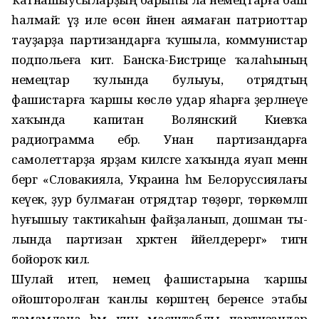
һалмай: үҙ иле өсөн йәнен аямаған патриоттар
тауҙарҙа партизандарға ҡушыла, коммунистар
подпольеға китә. Банска-Бистрице ҡалаһының
немецтар ҡулында булыуы, отрядтың
фашистарға ҡаршы көслө удар яһарға әҙерләнеүе
хаҡында капитан Волянский Киевҡа
радиограмма ебәрә. Унан партизандарға
самолеттарҙа ярҙам киләсәге ха­ҡында яуап менән
бергә «Словакияла, Украина һәм Белоруссиялағы
кеүек, ҙур булмаған отрядтар төҙөргә, төркөмләп
һуғышыу так­тикаһын файҙаланып, дошман ты­
лында партизан хәрәкәтен йәйел­дерергә» тигән
бойороҡ килә.
Шулай итеп, немец фашистарына ҡаршы
ойошторолған ҡанлы көрәштең беренсе этабы
тамамлана һәм киң масштаблы партизандар