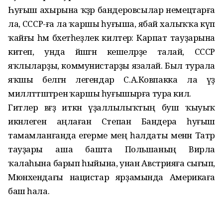
Һуғыш ахырына ҡәҙәр бандеровсылар немецтарға
ла, СССР-ға ла ҡаршы һуғыша, ябай халыҡҡа күп
ҡайғы һәм бәхетһеҙлек килтерә: Карпат тауҙарына
китеп, унда йәшәгән кешеләрҙе талай, СССР
яҡлыларҙы, коммунистарҙы язалай. Был турала
яҡшы белгән легендар С.А.Ковпакка ла үҙ
милләттәш­тәренә ҡаршы һуғышырға тура килә.
Гитлер вәғәҙә иткән үҙаллы­лыҡтың буш ҡыуыҡ
икәнлеген аңлаған Степан Бандера һуғыш
тамамланғанда егерме мең һалдаты менән Татр
тауҙары аша башта Польшаның Вирла
ҡалаһына барып һыйына, унан Австрияға сығып,
Мюнхендағы нацистар ярҙамында Америкаға
баш һала.