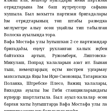
отрядтарына һәм баш күтәреүселәр сафына
ҡушыла. Был ваҡытта партизан бригадалары
һәм отрядтарының төп штабы разведка
мәғлүмәттәре алыу өсөн уңайлы тип табылған
Волоска ауылында тора.
Вафа Мостафа улы һуғышҡан 2-се партизандар
бригадаһы, еңеүгә рухланған халыҡ иҫәбенә
байтаҡҡа артып, Ружомберк, Липтовска-
Микулаш, Попрад ҡалаларын азат итә. Бынан
тыш, немецтарҙың өҫтәмә көстәрен уҙғармау
маҡсатында Яңы һәм Иҫке Смоковцы, Татарнаска
Поланка, Штребске Плесо, Важиц ҡалалары,
Виходна ауылы һәм Гиби станцияларындағы
күперҙәр шартлатыла. Был ауыл-ҡалалар өсөн
барған ҡаты һуғыштарҙа Вафа Мостафа улы ла
иптәштәре менән ҙур батырлыҡ күрһәтә.