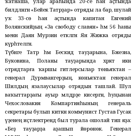
ҡатнаша, улар араһында 20-се һан аҫтында
билдәләнгән «Бейек Татрҙар» отряды ла бар, шулай
уҡ 33-сө һан аҫтында капитан Евгений
Волянскийҙың «За свободу славян» һәм 56 һаны
менән Даян Мурзин етәкләгән Ян Жижка отряды
күрһәтелгән.
Түбәнге Татр һәм Бескид тауҙа­рына, Бжезна,
Буковина, Поланы тауҙарында хәрәкәт икән
отрядтарға ҡаршы гитлерсылар төньяҡтан –
генерал Дурмвангерҙың, көнь­яҡтан генерал
Шилдың язалау­сылар отрядын ташлай. Шул
ваҡыттарҙағы ауыр мәлдәрҙе ки­сергән, һуңынан
Чехословакия Компартияһының генераль
секретары булып киткән коммунист Густав Гусак
үҙенең иҫтәлектәрендә был турала ошолай тип яҙа:
«Беҙ тауҙарҙа аҙашып йөрөнөк. Генерал