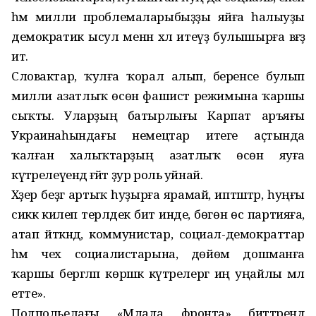
һәм милли проблемаларыбыҙҙы яйға һалыуҙы
демократик ысул менән хәл итеүҙә булышырға вәғәҙә
итә.
Словактар, ҡулға ҡорал алып, беренсе булып
милли азатлыҡ өсөн фашист режимына ҡаршы
сыҡты. Уларҙың батырлығы Карпат аръяғы
Украинаһындағы немецтар итеге аҫтында
ҡалған халыҡтарҙың азатлыҡ өсөн яуға
күтәрелеүендә ғәйәт ҙур роль уйнай.
Хәҙер беҙгә артыҡ һуҙырға ярамай, иптәштәр, һуңғы
сиккә килеп терәлдек бит инде, бөгөн өс партияға,
атап әйткәндә, коммунистар, социал-демократтар
һәм чех социалистарына, дөйөм дошманға
ҡаршы бергәләп көрәшкә күтәрелергә иң уңайлы мәл
етте».
Подпольелағы «Млада фронта» биттәрендә