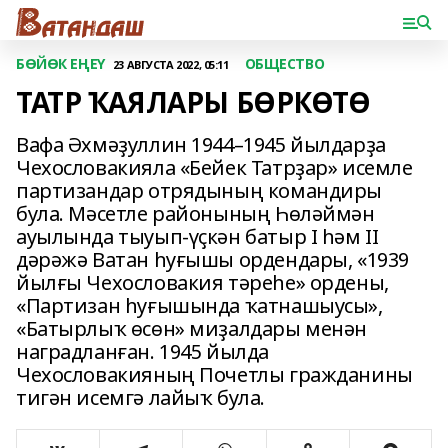
БӨЙӨК ЕҢЕҮ
ОБЩЕСТВО
23 АВГУСТА 2022, 05:11
ТАТР ҠАЯЛАРЫ БӨРКӨТӨ
Вафа Әхмәҙуллин 1944–1945 йылдарҙа
Чехословакияла «Бейек Татрҙар» исемле
партизандар отрядының командиры
була. Мәсетле районының Һөләймән
ауылында тыуып-үҫкән батыр I һәм II
дәрәжә Ватан һуғышы ордендары, «1939
йылғы Чехословакия тәреһе» ордены,
«Партизан һуғышында ҡатнашыусы»,
«Батырлыҡ өсөн» миҙалдары менән
наградланған. 1945 йылда
Чехословакияның Почетлы гражданины
тигән исемгә лайыҡ була.