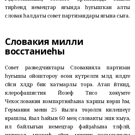
тирәһендә немецтар яғында һуғышҡан алты
словак һалдаты совет партизандары яғына сыға.
Словакия милли
восстаниеһы
Совет разведчиктары Словакияла партизан
һуғышы ойоштороу өсөн күтәрелгән мәлдә илдәге
сәйәси хәлдәр бик ҡатмарлы тора. Атап әйткәндә,
клерофашистик Йозеф Тисо хөкүмәте
Чехословакия компартияһына ҡаршы көрәшә һәм,
Германия менән 25 йылға төҙөлгән килешеүгә
ярашлы, йыл һайын 60 мең словакты эшкә ҡыуа,
ил байлығын немецтар файҙаһына тәләфләй,
иҡтисад, мәғариф, сә­йәсәт, мәҙәниәткә ҡағылышлы