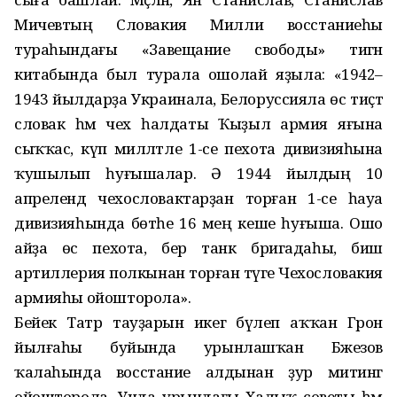
Мичевтың Словакия Милли восстаниеһы
тураһындағы «Завещание свободы» тигән
китабында был турала ошолай яҙыла: «1942–
1943 йылдарҙа Украинала, Белоруссияла өс тиҫтә
словак һәм чех һалдаты Ҡыҙыл армия яғына
сыҡҡас, күп милләтле 1-се пехота дивизияһына
ҡушылып һуғышалар. Ә 1944 йылдың 10
апрелендә чехословактарҙан торған 1-се һауа
дивизияһында бөтәһе 16 мең кеше һуғыша. Ошо
айҙа өс пехота, бер танк бригадаһы, биш
артиллерия полкынан торған тәүге Чехословакия
армияһы ойошторола».
Бейек Татр тауҙарын икегә бү­леп аҡҡан Грон
йылғаһы буйында урынлашҡан Бжезов
ҡалаһында восстание алдынан ҙур митинг
ойошторола. Унда урындағы Халыҡ советы һәм