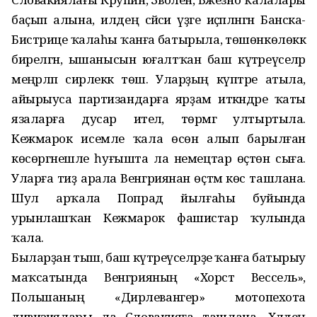
баҫып алына, илдең сәйәси үҙәге иҫәпләнгән Банска-
Бистрице ҡалаһы ҡанға батырыла, төшөнкөлөккә
бирел­гән, ышанысын юғалтҡан баш күтәреүселәр
меңәрләп әсирлеккә төшә. Уларҙың күптәре атыла,
айырыуса партизандарға ярҙам иткәндәре ҡаты
язаларға дусар ителә, төрмәгә ултыртыла.
Кежмарок исемле ҡала өсөн алып барылған
көсөргәнешле һуғышта ла немецтар өҫтөн сыға.
Уларға тиҙ арала Венгриянан өҫтәмә көс ташлана.
Шул арҡала Попрад йылғаһы буйында
урынлашҡан Кежмарок фашистар ҡулында
ҡала.
Быларҙан тыш, баш күтәреү­селәрҙе ҡанға батырыу
маҡсатында Венгрияның «Хорст Вессель»,
Польшаның «Дирлевангер» мотопехота
дивизиялары ла Словакияға ташлана. Хәлдең