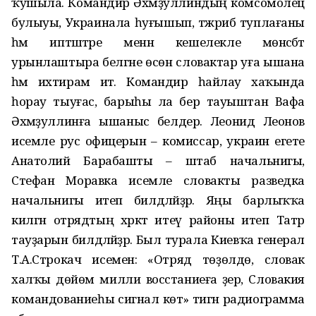
ҡушыла. Командир Әхмәҙуллиндың комсомолец
булыуы, Украинала һуғышып, тәжрибә туплағаны
һәм иптәштәре менән кешелекле мөнәсәбәт
урынлаштыра белгәне өсөн словактар уға ышана
һәм ихтирам итә. Командир һайлау хаҡында
һорау тыуғас, барыһы ла бер тауыштан Вафа
Әхмәҙуллинға ышаныс белдерә. Леонид Леонов
исемле рус офицерын – комиссар, украин егете
Анатолий Барабашты – штаб начальнигы,
Стефан Моравка исемле словакты разведка
начальнигы итеп билдәләйҙәр. Яңы барлыҡҡа
килгән отрядтың хәрәкәт итеү районы итеп Татр
тауҙарын билдәләйҙәр. Был турала Киевҡа генерал
Т.А.Строкач исеменә: «Отряд төҙөлдө, словак
халҡы дөйөм милли восстаниеға әҙер, Словакия
командованиеһы сигнал көтә» тигән радиограмма