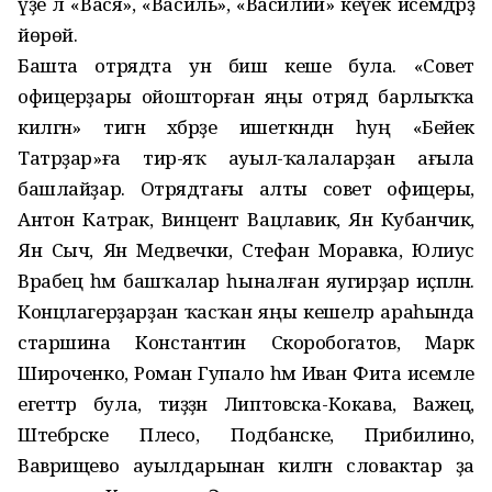
үҙе лә «Вася», «Василь», «Василий» кеүек исемдәрҙә
йөрөй.
Башта отрядта ун биш кеше була. «Совет
офицерҙары ойош­торған яңы отряд барлыҡҡа
килгән» тигән хәбәрҙе ишеткәндән һуң «Бейек
Татрҙар»ға тирә-яҡ ауыл-ҡалаларҙан ағыла
башлайҙар. Отрядтағы алты совет офицеры,
Антон Катрак, Винцент Вацлавик, Ян Кубанчик,
Ян Сыч, Ян Медвечки, Стефан Моравка, Юлиус
Врабец һәм башҡалар һыналған яугирҙар иҫәпләнә.
Концлагерҙарҙан ҡасҡан яңы кешеләр араһында
старшина Константин Скоробогатов, Марк
Широченко, Роман Гупало һәм Иван Фита исемле
егеттәр була, тиҙҙән Липтовска-Кокава, Важец,
Штебрске Плесо, Подбанске, Прибилино,
Ваврищево ауылдарынан килгән словактар ҙа