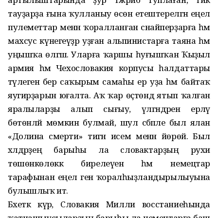
тауҙарҙа ғына ҡулланыу өсөн етештерелгән еңел
пулеметтар менән ҡоралланған снайперҙарға һәм
махсус күнегеүҙәр уҙған альпинистарға таяна һәм
уңышҡа өлгәшә. Уларға ҡаршы һуғышҡан Ҡыҙыл
армия һәм Чехословакия корпусы һалдаттары
тәүлегенә бер саҡырым самаһы ер уҙа һәм байтаҡ
яугирҙарын юғалта. Аҡ ҡар өҫтөндә ятып ҡалған
яралыларҙы алып сығыу, үлгәндәрен ерләү
бөтөнләй мөмкин булмай, шул сәбәпле был ялан
«Долина смерти» тигән исем менән йөрөй. Был
хәлдәрҙең барыһы ла словактарҙың рухи
төшөнкөлөккә бирелеүенә һәм немецтар
тарафынан еңел генә ҡоралһыҙландырылыуына
булышлыҡ итә.
Бәхеткә күрә, Словакия Милли восстаниеһында
ҡатнашыу­сыларҙың барыһы ла немецтарға баш