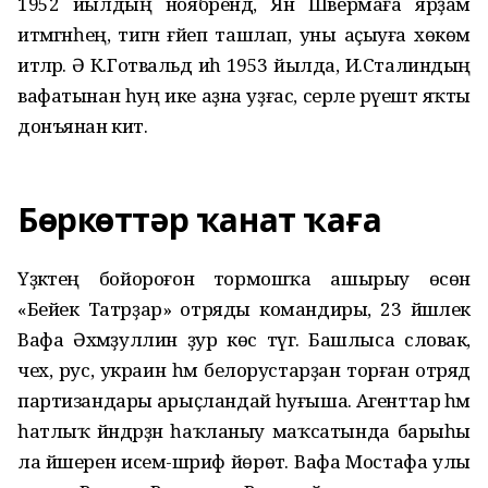
1952 йылдың ноябрендә, Ян Швермаға ярҙам
итмәгәнһең, тигән ғәйеп ташлап, уны аҫыуға хөкөм
итәләр. Ә К.Готвальд иһә 1953 йылда, И.Сталиндың
вафатынан һуң ике аҙна уҙғас, серле рәүештә яҡты
донъянан китә.
Бөркөттәр ҡанат ҡаға
Үҙәктең бойороғон тормошҡа ашырыу өсөн
«Бейек Татрҙар» отряды командиры, 23 йәшлек
Вафа Әхмәҙуллин ҙур көс түгә. Башлыса словак,
чех, рус, украин һәм белорустарҙан торған отряд
партизандары арыҫландай һуғыша. Агенттар һәм
һатлыҡ йәндәрҙән һаҡланыу маҡсатында барыһы
ла йәшерен исем-шәриф йөрөтә. Вафа Мостафа улы