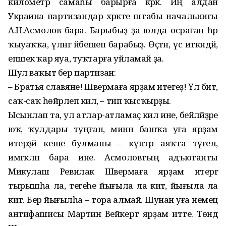
километр самаһы барырға кәрәк. Иң алдан
Украина партизандар хәрәкәте штабы начальнигы
А.Н.Асмолов бара. Барыбыҙ ҙа юлда осраған һәр
ҡыуаҡҡа, үләнгә йәбешеп барабыҙ. Өҫтән, үс иткәндәй,
епшек ҡар яуа, туҡтарға уйламай ҙа.
Шул ваҡыт бер партизан:
– Братья славяне! Швермаға ярҙам итегеҙ! Үлә бит,
саҡ-саҡ һөйрәлеп килә, – тип ҡысҡырҙы.
Ысынлап та, ул атлар-ат­ламаҫ килә ине, бейәләйҙәре
юҡ, ҡулдары туңған, минән башҡа уға ярҙам
итерҙәй кеше булманы – күптәр аяҡта түгел,
имгәкләп бара ине. Асмоловтың адъютанты
Микулаш Ревилак Швермаға ярҙам итергә
тырыш­һа ла, тегеһе йығыла ла китә, йығыла ла
китә. Бер йығылһа – тора алмай. Шунан уға немец
антифашисы Мартин Вейкерт ярҙам итте. Төндә