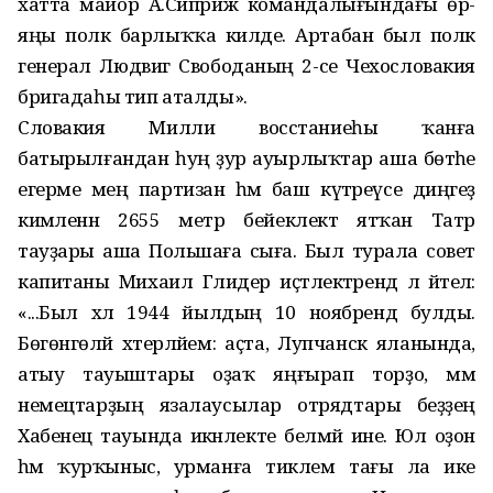
хатта майор А.Сиприж коман­далығындағы өр-
яңы полк бар­лыҡҡа килде. Артабан был полк
генерал Людвиг Свободаның 2-се Чехословакия
бригадаһы тип аталды».
Словакия Милли восстаниеһы ҡанға
батырылғандан һуң ҙур ауырлыҡтар аша бөтәһе
егерме мең партизан һәм баш күтәреүсе диңгеҙ
кимәленән 2655 метр бейеклектә ятҡан Татр
тауҙары аша Польшаға сыға. Был турала совет
капитаны Михаил Глидер иҫтәлектәрендә лә әйтелә:
«...Был хәл 1944 йылдың 10 ноябрендә булды.
Бөгөнгөләй хәтерләйем: аҫта, Лупчанск яланында,
атыу тауыштары оҙаҡ яңғырап торҙо, әммә
немецтарҙың язалаусылар отрядтары беҙҙең
Хабенец та­уында икәнлекте белмәй ине. Юл оҙон
һәм ҡурҡыныс, урманға тиклем тағы ла ике