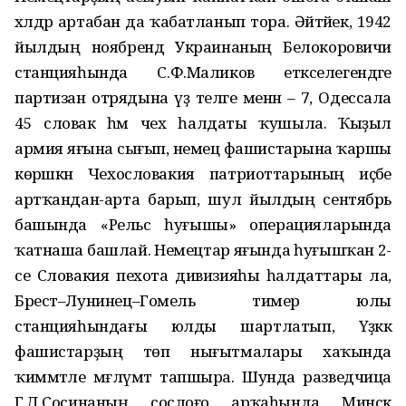
хәлдәр артабан да ҡабатланып тора. Әйтәйек, 1942
йылдың ноябрендә Украинаның Белокоровичи
станцияһында С.Ф.Маликов етәкселегендәге
партизан отрядына үҙ теләге менән – 7, Одессала
45 словак һәм чех һалдаты ҡушыла. Ҡыҙыл
армия яғына сығып, немец фашистарына ҡаршы
көрәшкән Чехословакия патриоттарының иҫәбе
артҡандан-арта барып, шул йылдың сентябрь
башында «Рельс һуғышы» операцияларында
ҡатнаша башлай. Немецтар яғында һуғышҡан 2-
се Словакия пехота дивизияһы һалдаттары ла,
Брест–Лунинец–Гомель тимер юлы
станцияһындағы юлды шартлатып, Үҙәккә
фашистарҙың төп нығытмалары хаҡында
ҡиммәтле мәғлүмәт тапшыра. Шунда разведчица
Г.Д.Сосинаның сослоғо арҡаһында Минск