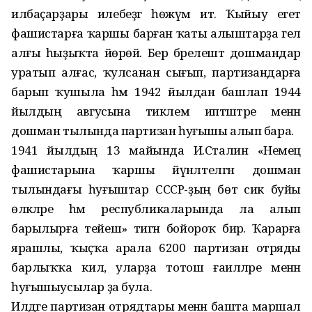
илбаҫарҙары илебеҙгә һөжүм итә. Ҡыйыу егет
фашистарға ҡаршы барған ҡаты алыштарҙа гел
алғы һыҙыҡта йөрөй. Бер бәрелештә дошмандар
уратып алғас, ҡулсанан сығып, партизандарға
барып ҡу­шыла һәм 1942 йылдан башлап 1944
йылдың авгусына тиклем иптәштәре менән
дошман тылында партизан һуғышы алып бара.
1941 йылдың 13 майында И.Ста­лин «Немец
фашистарына ҡаршы йүнәлтелгән дошман
тылындағы һуғыштар СССР-ҙың бөтә сик буйы
өлкәләре һәм республикаларында ла алып
барылырға тейеш» тигән бойороҡ бирә. Ҡарарға
ярашлы, ҡыҫҡа арала 6200 партизан отряды
барлыҡҡа килә, уларҙа тотош ғаиләләре менән
һуғышыусылар ҙа була.
Илдәге партизан отрядтары менән башта маршал