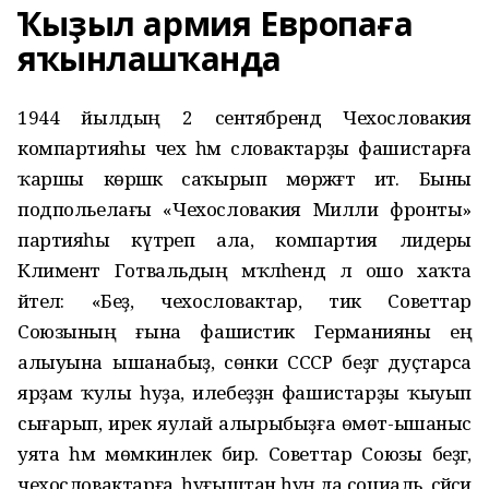
Ҡыҙыл армия Европаға
яҡынлашҡанда
1944 йылдың 2 сентябрендә Чехословакия
компартияһы чех һәм словактарҙы фашистарға
ҡаршы көрәшкә саҡырып мөрәжәғәт итә. Быны
подпольелағы «Чехословакия Милли фронты»
партияһы күтәреп ала, компартия лидеры
Климент Готвальдың мәҡәләһендә лә ошо хаҡта
әйтелә: «Беҙ, чехословактар, тик Советтар
Союзының ғына фашистик Германияны еңә
алыуына ышанабыҙ, сөнки СССР беҙгә дуҫтарса
ярҙам ҡулы һуҙа, илебеҙҙән фашистарҙы ҡыуып
сығарып, ирек яулай алырыбыҙға өмөт-ышаныс
уята һәм мөмкинлек бирә. Советтар Союзы беҙгә,
чехословактарға, һуғыштан һуң да социаль, сәйәси