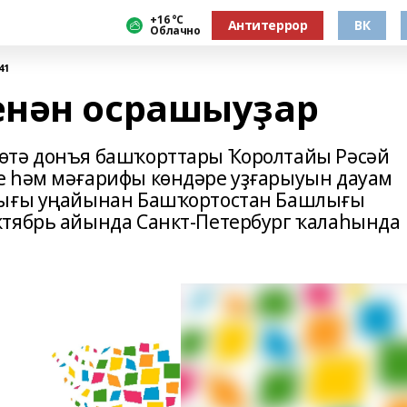
+16 °С
Антитеррор
ВК
Облачно
41
енән осрашыуҙар
өтә донъя башҡорттары Ҡоролтайы Рәсәй
е һәм мәғарифы көндәре уҙғарыуын дауам
лығы уңайынан Башҡортостан Башлығы
ктябрь айында Санкт-Петербург ҡалаһында