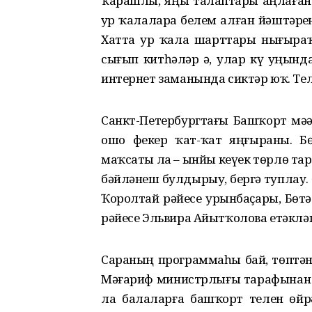
ҡарашлы, яңы талаптарҙы аңлаған 
ҙур ҡалаларҙа белем алған йәштәрҙ
Хатта ҙур ҡала шарттары нығыра
сығып китһәләр ҙә, улар күҙ уңынд
интернет заманында сиктәр юҡ. Тел
Санкт-Петербургтағы Башҡорт мәҙ
ошо фекер ҡат-ҡат яңғыраны. Б
маҡсаты ла – ынйы кеүек төрлө та
бәйләнеш булдырыу, бергә туплау
Ҡоролтай рәйесе урынбаҫары, Бө
рәйесе Эльвира Айытҡолова етәклән
Сараның программаһы бай, төптә
Мәғариф министрлығы тарафынан а
ла балаларға башҡорт телен өйр