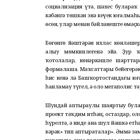
социализация үтә, шәхес булара
кәбәнгә төшкән энә кеүек юғалмаһ
өсөн, улар менән бәйләнеште өҙмәҫкә
Бөгөнгө йәштәрҙән ихлас көнләшер
алыу мөмкинлегенә эйә. Ҙур ҡ
ҡотолалар, көнәркәшле шарттар
формалаша. Маҡсаттары бейегерәк,
һис кенә лә Башҡортостандағы ю
һанламау түгел, ә оло мегаполис тә
Шундай аптыраулы шаяртыу була т
проект тәҡдим итһәң, остаздар, оло
һүрелтә, ә инде ана шул йәшкә етһә
кәрәк» тип аптыраталар». Әммә заман