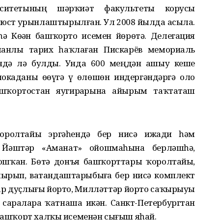
ерситетының шәрҡиәт факультеты корусы
бюст урынлаштырылған. Ул 2008 йылда асыла.
һә Көҙән башҡорто исемен йөрөтә. Делегация
анлы тарих һаҡлаған Пискарёв мемориаль
ендә лә булды. Унда 600 меңдән ашыу кеше
окаданы өҙөүгә үҙ өлөшөн индергәндәргә оло
шҡортостан яугирҙарына айырым таҡтаташ
ҡоролтайы эргәһендә бер нисә ижади һәм
 Йәштәр «Аманат» ойошмаһына берләшһә,
ошҡан. Бөтә донъя башҡорттары ҡоролтайы,
ырып, ватандаштарыбыҙға бер нисә комплект
ар дуҫлығы йорто, Милләттәр йорто саҡырыуы
ө сараларҙа ҡатнаша икән. Санкт-Петербургтан
 башҡорт халҡы исеменән сығыш яһай.