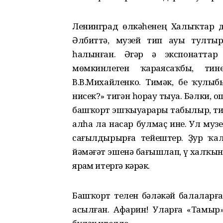
Ленинград өлкәһенең Халыҡтар 
Әлбиттә, музей тип ауыҙ тулты
һалынған. Әгәр ҙә экспонаттар
мөмкинлеген ҡараясаҡбыҙ, т
В.В.Михайленко. Тимәк, беҙ ҡулыбы
нисек?» тигән һорау тыуа. Бәлки,
башҡорт эшҡыуарҙары табылыр, т
алһа ла насар булмаҫ ине. Ул музе
сағылдырырға тейештер. Ҙур ҡа
йәмәғәт эшенә бағышлап, үҙ халҡын
ярҙам итергә кәрәк.
Башҡорт телен бәләкәй балаларғ
асылған. Афарин! Уларға «Тамыр