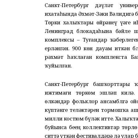
Санкт-Петербург дәүләт унив
ихатаһында Әхмәт-Зәки Вәлидигә 
Төрки халыҡтарҙы өйрәнеү үҙәге и
Ленинград блокадаһына бәйле ш
комплексы – Туғандар ҡәберлег
ерләнгән. 900 көн дауам иткән бл
рәхмәт һаҡлаған комплекста Ба
ҡуйылған.
Санкт-Петербург башҡорттары 
ижтимағи төркөм эшләп килә.
өлкәндәр фольклор ансамблгә ой
күптәнге теләктәрен тормошҡа аш
милли костюм бүләк итте. Халыҡт
буйынса беҙҙең коллективтар төрл
ситтә үткән фестивалдәрҙә лә улар