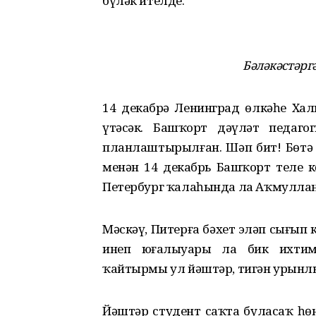
бүләк ителде.
Бәләкәстәрг
14 декабрҙә Ленинград өлкәһе Х
үтәсәк. Башҡорт дәүләт педаго
планлаштырылған. Шәп бит! Бөт
менән 14 декабрь Башҡорт теле к
Петербург ҡалаһында ла Аҡмуллан
Мәскәү, Питерға бәхет эҙләп сығы
инеп юғалыуҙары ла бик ихти
ҡайтырмы ул йәштәр, тигән урынлы
Йәштәр студент саҡта буласаҡ һө