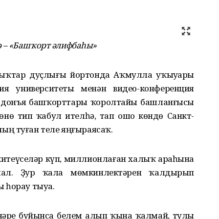
ә – «Башҡорт әлифбаһы»
алыҡтар дуҫлығы йортонда Аҡмулла уҡыуҙары
гия университеты менән видео-конференция
ә донъя башҡорттары ҡоролтайы башланғысы
өнө тип ҡабул ителһә, тап ошо көндө Санкт-
ың туған теле яңғыраясаҡ.
п китеүселәр күп, миллионлаған халыҡ араһына
мал. Ҙур ҡала мөмкинлектәрен ҡалдырып
 һорау тыуа.
нәре буйынса белем алып ҡына ҡалмай, тулы