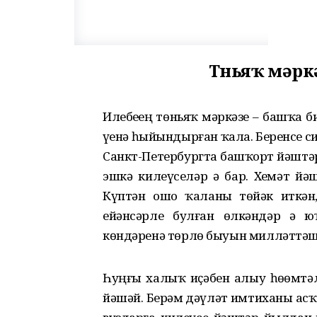
Төньяҡ мәр
Илебеҙҙең төньяҡ мәркәзе – башҡа 
үҙенә һыйындырған ҡала. Беренсе с
Санкт-Петербургта башҡорт йәштәр
эшкә килеүселәр ҙә бар. Хеҙмәт й
Күптән ошо ҡаланы төйәк иткән, 
ейәнсәрле булған өлкәндәр ҙә 
көндәренә төрлө быуын милләттәшт
Һуңғы халыҡ иҫәбен алыу һөҙөмтә
йәшәй. Берҙәм дәүләт имтиханы ас