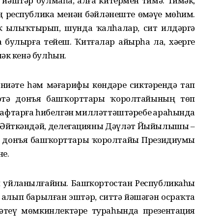
йәштәр булмаһа, алға китермен тимә. Тимәк,
ең республика менән бәйләнеште өҙмәүе мөһим.
ҡ ылыҡтырып, шунда ҡалһалар, сит илдәргә
а булырға тейеш. Ҡитғалар айырһа ла, хәҙерге
әк кенә булһын.
әниәте һәм мәғарифы көндәре сиктәрендә тап
өтә донъя башҡорттары ҡоролтайының төп
рафтарға һибелгән милләттәштәребеҙ араһында
. Әйткәндәй, делегацияны Дәүләт Йыйылышы –
тә донъя башҡорттары ҡоролтайы Президиумы
е.
н уйланылғайны. Башҡортостан Республикаһы
лып барылған эштәр, ситтә йәшәгән осраҡта
әтеү мөмкинлектәре тураһында презентация