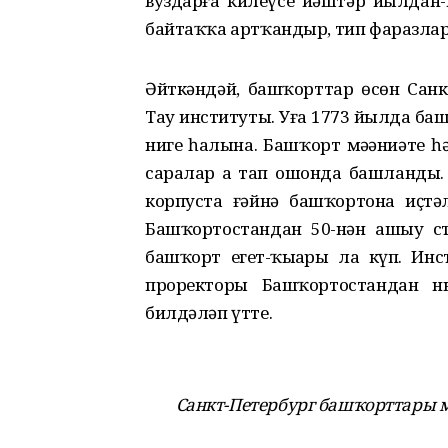
вуздарға килеүсе йәштәр йылдан-
байтаҡҡа артҡандыр, тип фаразлар
Әйткәндәй, башҡорттар өсөн Санк
Тау институты. Уға 1773 йылда ба
нигеҙ һалына. Башҡорт мәҙәниәте 
саралар ҙа тап ошонда башланды.
корпуста ғәйнә башҡортона иҫтә
Башҡортостандан 50-нән ашыу с
башҡорт егет-ҡыҙҙары ла күп. Ин
проректоры Башҡортостандан ны
билдәләп үтте.
Санкт-Петербург башҡорттары 