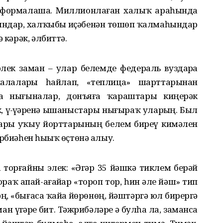
ҡ формалаша. Миллионлаған халыҡ араһында
ындар, халҡыбыҙ иҫәбенән төшөп ҡалмаһындар
 кәрәк, әлбиттә.
лек заман – улар белемде федераль вуздарҙа
алаларҙы һайлап, «теплица» шарттарынан
ҙа нығыналар, донъяға ҡараштары киңерәк
 үҙ-үҙҙәренә ышаныстары нығыраҡ уларҙың. Был
ғары уҡыу йорттарының белем биреү кимәлен
рбиәһен һыҙыҡ өҫтөнә алыу.
орғайны элек: «Әгәр 35 йәшкә тиклем берәй
раҡ апай-ағайҙар «тороп тор, һин әле йәш» тип
ң, «бығаса ҡайҙа йөрөнөң, йәштәргә юл бирергә
 үҙгәрҙе бит. Тәжрибәләре әҙ булһа ла, заманса