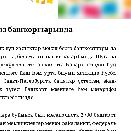
кәз башҡорттарында
бик күп халыҡтар менән бергә башҡорттарҙы ла
иратта, белем артынан киләләр бында. Шуға ла
е күпселекте тәшкил итә. Һөнәр алғандан һуң
әшендәге йәш һәм урта быуын хаҡында һүҙебеҙ.
Санкт-Петербургта балалар үҫтергән, ейән-
юҡ түгел. Башҡорт мәҙәниәте һәм мәғарифы
әребеҙ килде.
ләре буйынса был мегаполиста 2700 башҡорт
ҡан мөмкинлектәр менән файҙаланып, федераль