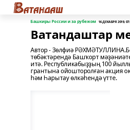
Башкиры России и за рубежом
16 ДЕКАБРЯ 2019, 07:
Ватандаштар м
Автор - Зөлфиә РӘХМӘТУЛЛИНА.Б
төбәктәрендә Башҡорт мәҙәниәт
итә. Республикабыҙҙың 100 йыл
грантына ойошторолған акция о
һәм Һарытау өлкәһендә үтте.