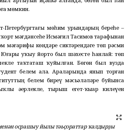
йыл артыуын иҫәпкә алғанда, бөгөн был һан
ға мөмкин.
т-Петербургтағы мөһим урындарҙың береһе –
шҡорт мәғдәнсеһе Исмәғил Тасимов тарафынан
һәм мәғарифы көндәре сиктәрендәге төп рәсми
 Юғары уҡыу йорто был шәхесте һанлай: төп
лекле таҡтаташ ҡуйылған. Бөгөн был вузда
тудент белем ала. Араларында янып торған
ституттың белем биреү мәсьәләләре буйынса
ҡлы әҙерлекле, тырыш егет-ҡыҙҙар килеүен
менән осрашыу йылы тәьҫораттар ҡалдырҙы