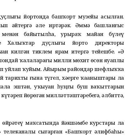
дуҫлығы йортонда башҡорт музейы асылған.
рып әйтергә әле иртәрәк. Әммә башланғыс
 менән байытылһа, ҙурыраҡ майҙан бүлеү
ине Халыҡтар дуҫлығы йорто директоры
ҙҙан килгән тиклем ярҙам итергә тейешбеҙ. «Ә
 ошондай ҡалаларҙағы милли мөхит өсөн яуаплы
ип уйлап ҡуйҙым. Айырым райондар шефлыҡҡа
й тарихты ғына түгел, хәҙерге ҡаҙаныштарҙы ла
лала эштән, уҡыуҙан һуңғы буш ваҡыттарын
 күтәреп йөрөгән милләттәштәребеҙгә, әлбиттә,
а өйрәтеү маҡсатында йәкшәмбе курстары ла
» телеканалы сығарған «Башҡорт әлифбаһы»