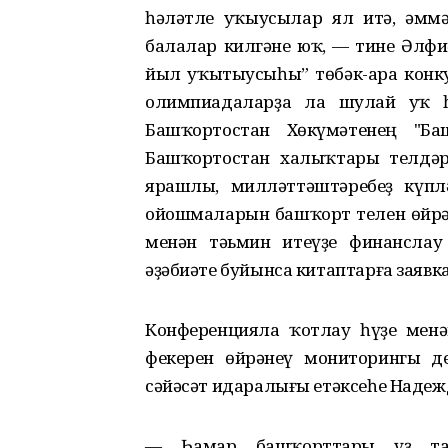
һәләтле уҡыусылар ял итә, әмм
балалар килгәне юҡ, — тине Әлфи
йыл уҡытыусыһы” төбәк-ара конку
олимпиадаларҙа ла шулай уҡ 
Башҡортостан Хөкүмәтенең "Ба
Башҡортостан халыҡтары телдәр
ярашлы, милләттәштәребеҙ күпл
ойошмаларын башҡорт телен өйрә
менән тәьмин итеүҙе финанслау
әҙәбиәте буйынса китаптарға заявка
Конференцияла ҡотлау һүҙе менә
фекерен өйрәнеү мониторингы д
сәйәсәт идаралығы етәк­сеһе Наде
— Һамар башҡорттары үҙ там