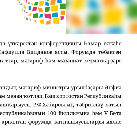
нда үткәрелгән конференцияны Һамар өлкәһе
Сафиулла Вилданов асты. Форумда төбәктең
аттар, мәғариф һәм мәҙәниәт хеҙмәткәрҙәре
тандың мәғариф министры урынбаҫары Әлфиә
ам менән ҡотлап, Башҡортостан Республикаһы
ашҡарыусы Р.Ф.Хәбировтың тәбрикләү хатын
Республикаһының 100 йыллығына һәм V Бөтә
 арналған форумда ҡатнашыусыларҙы ихлас