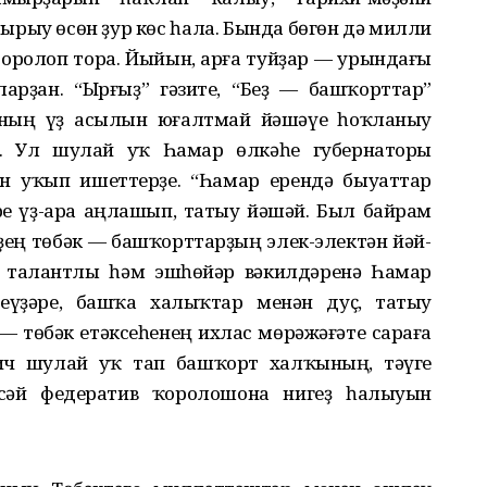
рыу өсөн ҙур көс һала. Бында бөгөн дә милли
оро­лоп тора. Йыйын, Ҡарға туйҙар — урындағы
арҙан. “Ырғыҙ” гәзите, “Беҙ — башҡорттар”
ҡының үҙ асылын юғалтмай йәшәүе һоҡланыу
. Ул шулай уҡ Һамар өлкәһе губернаторы
н уҡып ишеттерҙе. “Һамар ерендә быуаттар
е үҙ-ара аңлашып, татыу йәшәй. Был байрам
ҙҙең төбәк — башҡорттарҙың элек-электән йәй­
ң талантлы һәм эшһөйәр вәкилдәренә Һамар
еүҙәре, башҡа халыҡтар менән дуҫ, татыу
 — төбәк етәксеһенең ихлас мөрәжәғәте сараға
вич шулай уҡ тап башҡорт халҡының, тәүге
сәй федератив ҡоролошона нигеҙ һалыуын