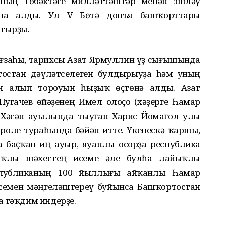
тының Төбәктәге милләттәштәр менән эшләү
ина алды. Ул V Бөтә донъя башҡорттары
тырҙы.
ғзаһы, тарихсы Азат Ярмуллин үҙ сығышында
стан дәүләтселеген булдырыуҙа һәм уның
н алып тороуын һыҙыҡ өҫтөнә алды. Азат
угачев өйәҙенең Имел олоҫо (хәҙерге Һамар
 Хәсән ауылында тыуған Харис Йомағол улы
роле тураһында бәйән итте. Үкенескә ҡаршы,
 баҫҡан иң ауыр, яуаплы осорҙа республика
аҡлы шәхестең исеме әле булһа лайыҡлы
спубликаның 100 йыллығы айҡанлы Һамар
емен мәңгеләштереү буйынса Башҡортостан
а тәҡдим индерҙе.