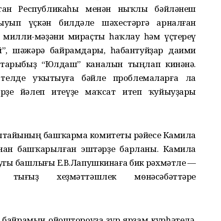
тан Республикаһы менән ныҡлы бәйләнеш
ыуып үҫкән билдәле шәхестәргә арналған
 милли-мәҙәни мираҫты һаҡлау һәм үҫтереү
й”, шәжәрә байрамдары, һабантуйҙар даими
штарыбыҙ “Юлдаш” каналын тыңлап кинәнә.
 телде уҡытыуға бәйле проблемаларға ла
рҙе йәлеп итеүҙе маҡсат итеп ҡуйыуҙары
лтайының башҡарма комитеты рәйесе Камила
нан башҡарылған эштәрҙе барланы. Камила
гы башлығы Е.В.Лапушкинаға бик рәхмәтле —
тығыҙ хеҙмәттәшлек мөнәсәбәттәре
” байрамын ойоштороуҙа ҙур ярҙам күрһәтелә.