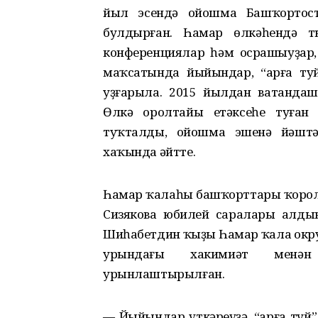
йыл эсендә ойошма Башҡортос
булдырған. Һамар өлкәһендә т
конференциялар һәм осрашыуҙар,
маҡсатында йыйындар, “Ҡарға ту
уҙғарыла. 2015 йылдан ватанда
Өлкә Ҡоролтайы етәксеһе туған
туҡталды, ойошма эшенә йәштә
хаҡында әйтте.
Һамар ҡалаһы башҡорттары ҡоро
Сизякова юбилей саралары алды
Шиһабетдин ҡыҙы Һамар ҡала окру
урындағы хакимиәт менән 
урынлаштырылған.
— Йыйындар үткәреүҙә, “Ҡарға туй