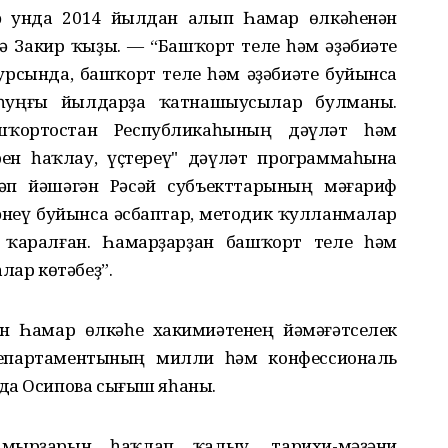
ә унда 2014 йылдан алып Һамар өлкәһенән
ә Закир ҡыҙы. — “Башҡорт теле һәм әҙәбиәте
рсында, башҡорт теле һәм әҙәбиәте буйынса
һуңғы йылдарҙа ҡатнашыусылар булманы.
шҡортостан Республикаһының дәүләт һәм
ен һаҡлау, үҫтереү" дәүләт программаһына
әп йәшәгән Рәсәй субъекттарының мәғариф
неү буйынса әсбаптар, методик ҡулланмалар
 ҡаралған. Һамарҙарҙан башҡорт теле һәм
лар көтәбеҙ”.
н Һамар өлкәһе хакимиә­тенең йәмәғәтселек
епартаментының милли һәм конфессиональ
жда Осипова сығыш яһаны.
ырҙарын һаҡлап ҡалыу, тарихи-мәҙәни