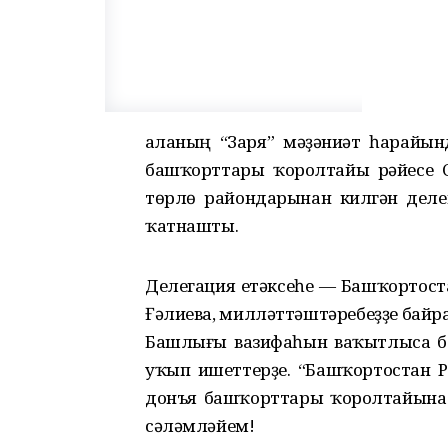
Ҡаланың “Заря” мәҙәниәт һарайы
башҡорттары ҡоролтайы рәйесе 
төрлө райондарынан килгән делег
ҡатнашты.
Делегация етәксеһе — Башҡортос
Ғәлиева, милләттәштәребеҙҙе байр
Башлығы вазифаһын ваҡытлыса б
уҡып ишеттерҙе. “Башҡортостан 
донъя башҡорттары ҡоролтайына
сәләмләйем!