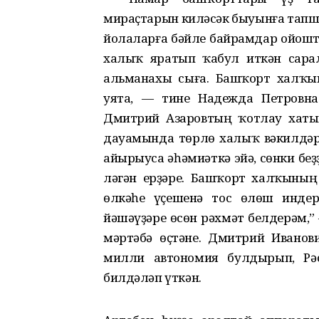
мираҫтарын киләсәк быуынға тапшы
йо­ла­ларға бәйле байрамдар ойошт
халыҡ яратып ҡабул иткән сарал
альма­на­хы сыға. Башҡорт хал
уята, — тине Надежда Петровна
Дмитрий Азаровтың ҡотлау хаты
дауамында төрлө халыҡ вәкилдәр
айырыуса әһәмиәткә эйә, сөнки бе
лә­гән ерҙәре. Башҡорт халҡыны
өлкәһе үҫешенә тос өлөш индер
йәшәүҙәре өсөн рәхмәт белдерәм,”
мәртәбә өҫтәне. Дмитрий Ивано
милли автономия булдырып, Рә
билдәләп үткән.