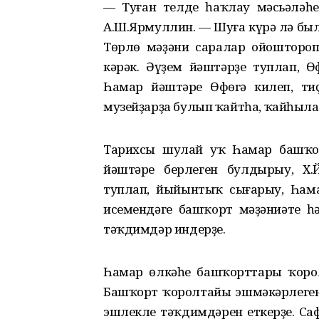
— Туған телде һаҡлау мәсьәләһ
А.Ш.Ярмуллин. — Шуға күрә лә был
Төрлө мәҙәни саралар ойоштороп,
кәрәк. Әүҙем йәштәрҙе туплап, 
Һамар йәштәре Өфөгә килеп, ти
музейҙарҙа булып ҡайтһа, ҡайһыл
Тарихсы шулай уҡ Һамар башҡо
йәштәре берлеген булдырыу, Х.
туплап, йыйынтыҡ сығарыу, Һам
исемендәге башҡорт мәҙәниәте һә
тәҡдимдәр индерҙе.
Һамар өлкәһе башҡорттары ҡоро
Башҡорт ҡоролтайы эшмәкәрлегенә
эшлекле тәҡдимдәрен еткерҙе. Саф