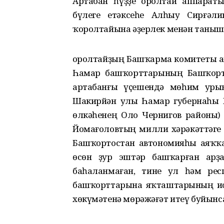
Артабан һүҙҙе Ҡоролтай аппара
бүлеге етәксеһе Алһыу Сирғәл
ҡоролтайына әҙерлек менән таныш
Ҡоролтайҙың Башҡарма комитеты а
Һамар башҡорттарының Башҡорто
артабанғы үҫешендә мөһим уры
Шакирйән улы Һамар губернаһы П
өлкәһенең Оло Чернигов районы)
Йомағоловтың милли хәрәкәттәге 
Башҡортостан автономияһы аяҡҡа
өсөн ҙур эштәр башҡарған арҙ
баһаланмаған, тине ул һәм ре
башҡорттарына яҡташтарының ис
хөкүмәтенә мөрәжәғәт итеү буйынс