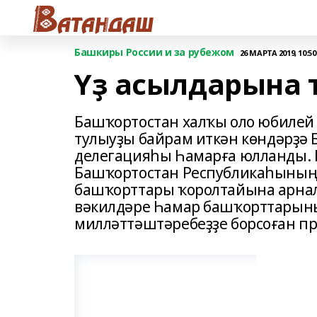
Башкиры России и за рубежом
26 МАРТА 2019, 10:50
Үҙ асылдарына 
Башҡортостан халҡы оло юбилей
тулыуҙы байрам иткән көндәрҙә
делегацияһы Һамарға юлланды. 
Башҡортостан Республикаһының 
башҡорттары ҡоролтайына арнал
вәкилдәре Һамар башҡорттарын
милләттәштәребеҙҙе борсоған п