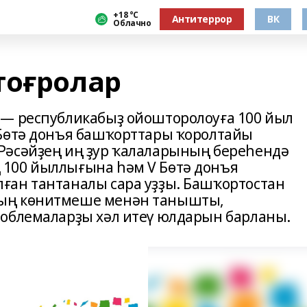
+18 °С
Антитеррор
ВК
Облачно
тоғролар
 — республикабыҙ ойошторолоуға 100 йыл
 Бөтә донъя башҡорттары ҡоролтайы
Рәсәйҙең иң ҙур ҡалаларының береһендә
100 йыллығына һәм V Бөтә донъя
ған тантаналы сара уҙҙы. Башҡортостан
ың көнитмеше менән танышты,
роблемаларҙы хәл итеү юлдарын барланы.