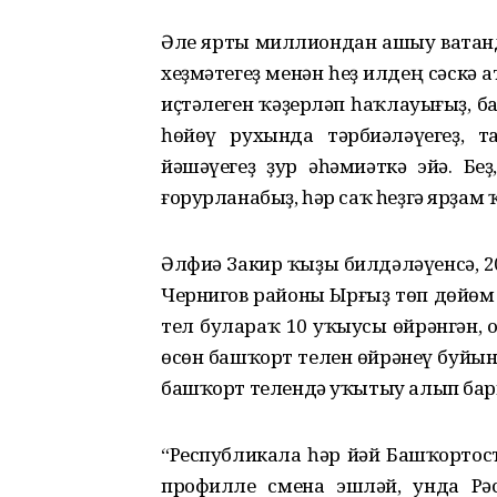
Әле ярты миллиондан ашыу ватанд
хеҙмәтегеҙ менән һеҙ илдең сәскә 
иҫтәлеген ҡәҙерләп һаҡлауығыҙ, б
һөйөү рухында тәрбиәләүегеҙ, 
йәшәүегеҙ ҙур әһәмиәткә эйә. Бе
ғорурланабыҙ, һәр саҡ һеҙгә ярҙам 
Әлфиә Закир ҡыҙы билдәләүенсә, 
Чернигов районы Ырғыҙ төп дөйөм 
тел булараҡ 10 уҡыусы өйрәнгән,
өсөн башҡорт телен өйрәнеү буйын
башҡорт телендә уҡытыу алып ба
“Республикала һәр йәй Башҡортос
профилле смена эшләй, унда Рә