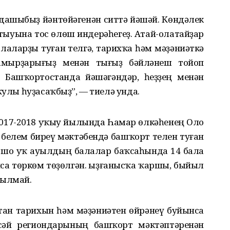
ашыбыҙ йәнтөйәгенән ситтә йәшәй. Көндәлек
атыуына тос өлөш индерәһегеҙ. Атай-олатайҙар
алаларҙы туған телгә, тарихҡа һәм мәҙәниәткә
тамырҙарығыҙ менән тығыҙ бәйләнеш тойоп
ҙ, Башҡортостанда йәшәгәндәр, һеҙҙең менән
ҡулы һуҙасаҡбыҙ”, — тиелә унда.
2017-2018 уҡыу йылында Һамар өлкәһенең Оло
белем биреү мәктәбендә башҡорт телен туған
 ошо уҡ ауылдың балалар баҡсаһында 14 бала
са төркөм төҙөлгән. Ҡыҙғанысҡа ҡаршы, быйыл
рылмай.
тан тарихын һәм мәҙәниәтен өйрәнеү буйынса
сәй региондарының башҡорт мәктәптәренән