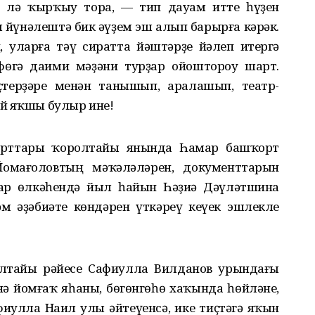
е лә ҡырҡыу тора, — тип дауам итте һүҙен
 йүнәлештә бик әүҙем эш алып барырға кәрәк.
 уларға тәү сиратта йәштәрҙе йәлеп итергә
Өфөгә даими мәҙәни турҙар ойоштороу шарт.
ҫтерҙәре менән танышып, аралашып, театр-
ай яҡшы булыр ине!
рттары ҡоролтайы янында Һамар башҡорт
Йомағоловтың мәҡәләләрен, документтарын
ар өлкәһендә йыл һайын Һәҙиә Дәүләтшина
м әҙәбиәте көндәрен үткәреү кеүек эшлекле
лтайы рәйесе Сафиулла Вилданов урындағы
 йомғаҡ яһаны, бөгөнгөһө хаҡында һөйләне,
иулла Наил улы әйтеүенсә, ике тиҫтәгә яҡын