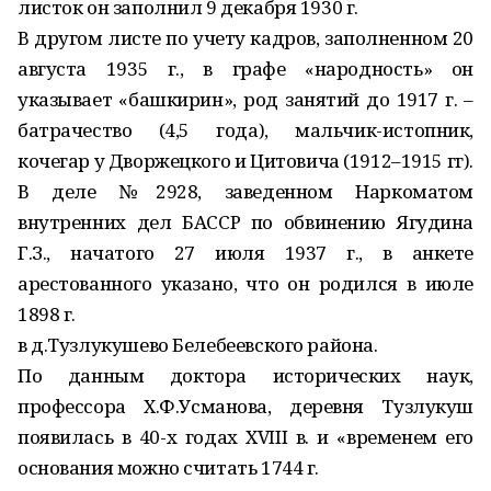
листок он заполнил 9 декабря 1930 г.
В другом листе по учету кадров, заполненном 20
августа 1935 г., в графе «народность» он
указывает «башкирин», род занятий до 1917 г. –
батрачество (4,5 года), мальчик-истопник,
кочегар у Дворжецкого и Цитовича (1912–1915 гг).
В деле №2928, заведенном Наркоматом
внутренних дел БАССР по обвинению Ягудина
Г.З., начатого 27 июля 1937 г., в анкете
арестованного указано, что он родился в июле
1898 г.
в д.Тузлукушево Белебеевского района.
По данным доктора исторических наук,
профессора Х.Ф.Усманова, деревня Тузлукуш
появилась в 40-х годах XVIII в. и «временем его
основания можно считать 1744 г.