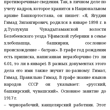
противоречивые сведения. Так, в личном деле по
учету кадров, которое хранится в Национальном
архиве Башкортостана, он пишет: «Я, Ягудин
Гимад Зигангирович, родился в январе 1898 г. в
д.Тузлукуш Чукадытамакской волости
Белебеевского уезда Уфимской губернии в семье
хлебопашца, башкирин, сословное
происхождение – батрак». В графе год рождения
есть приписка, написанная неразборчиво (то ли
6.01, то ли в январе). В разных документах этого
дела его имя также звучит по-разному: Гимат,
Гимад. Правильно Гимад. В графе знание языков
народов СССР он указывает: «русский,
башкирский, чувашский». Основное занятие до
1917 г.
– чернорабочий, канцелярский работник. Этот