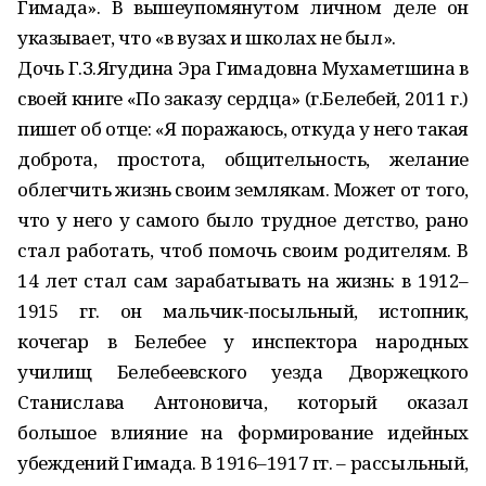
Гимада». В вышеупомянутом личном деле он
указывает, что «в вузах и школах не был».
Дочь Г.З.Ягудина Эра Гимадовна Мухаметшина в
своей книге «По заказу сердца» (г.Белебей, 2011 г.)
пишет об отце: «Я поражаюсь, откуда у него такая
доброта, простота, общительность, желание
облегчить жизнь своим землякам. Может от того,
что у него у самого было трудное детство, рано
стал работать, чтоб помочь своим родителям. В
14 лет стал сам зарабатывать на жизнь: в 1912–
1915 гг. он мальчик-посыльный, истопник,
кочегар в Белебее у инспектора народных
училищ Белебеевского уезда Дворжецкого
Станислава Антоновича, который оказал
большое влияние на формирование идейных
убеждений Гимада. В 1916–1917 гг. – рассыльный,