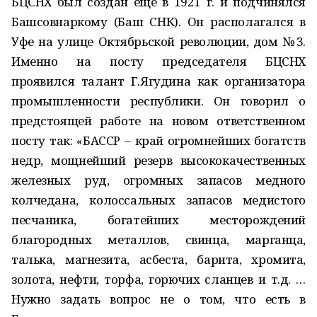
БЦСНХ был создан еще в 1921 г. и подчинялся
Башсовнаркому (Баш СНК). Он располагался в
Уфе на улице Октябрьской революции, дом №3.
Именно на посту председателя БЦСНХ
проявился талант Г.Ягудина как организатора
промышленности республики. Он говорил о
предстоящей работе на новом ответственном
посту так: «БАССР – край огромнейших богатств
недр, мощнейший резерв высококачественных
железных руд, огромных запасов медного
колчедана, колоссальных запасов медистого
песчаника, богатейших месторождений
благородных металлов, свинца, марганца,
талька, магнезита, асбеста, барита, хромита,
золота, нефти, торфа, горючих сланцев и т.д. …
Нужно задать вопрос не о том, что есть в