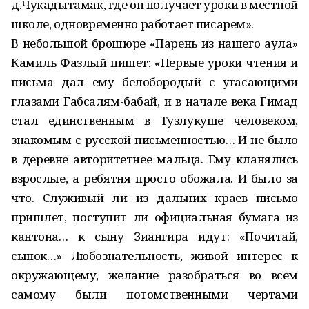
д.Чукадытамак, где он получает уроки в местной
школе, одновременно работает писарем».
В небольшой брошюре «Парень из нашего аула»
Камиль Фазлый пишет: «Первые уроки чтения и
письма дал ему белобородый с угасающими
глазами Габсалям-бабай, и в начале века Гимад
стал единственным в Тузлукуше человеком,
знакомым с русской письменностью… И не было
в деревне авторитетнее мальца. Ему кланялись
взрослые, а ребятня просто обожала. И было за
что. Служивый ли из дальних краев письмо
пришлет, поступит ли официальная бумага из
кантона… к сыну Зиангира идут: «Почитай,
сынок…» Любознательность, живой интерес к
окружающему, желание разобраться во всем
самому были потомственными чертами