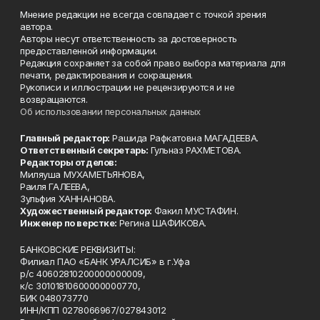
Мнение редакции не всегда совпадает с точкой зрения
автора.
Авторы несут ответственность за достоверность
предоставленной информации.
Редакция сохраняет за собой право выбора материала для
печати, редактирования и сокращения.
Рукописи и иллюстрации не рецензируются и не
возвращаются.
Об использовании персональных данных
Главный редактор:
Рашида Рафкатовна МАГАДЕЕВА.
Ответственный секретарь:
Гульназ РАХМЕТОВА.
Редакторы отделов:
Миляуша МУХАМЕТЬЯНОВА,
Раиля ГАЛЕЕВА,
Зульфия ХАННАНОВА.
Художественный редактор:
Факил МУСТАФИН.
Инженер по верстке:
Регина ШАФИКОВА.
БАНКОВСКИЕ РЕКВИЗИТЫ:
Филиал ПАО «БАНК УРАЛСИБ» в г.Уфа
р/с 40602810200000000009,
к/с 30101810600000000770,
БИК 048073770
ИНН/КПП 0278066967/027843012